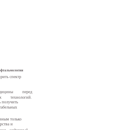
офтальмологии
рить спектр
дицины
перед
х
технологий.
ь получить
табельных
вным только
рства и