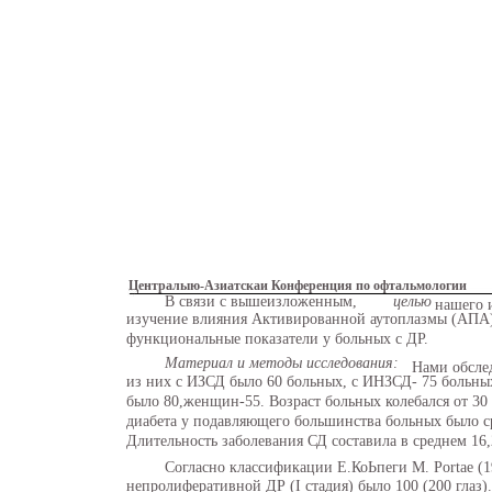
Централыю-Азиатскаи Конференция по офтальмологии
В связи с вышеизложенным,
целью
нашего 
изучение влияния Активированной аутоплазмы (АПА)
функциональные показатели у больных с ДР.
Материал и методы исследования:
Нами обсле
из них с ИЗСД было 60 больных, с ИНЗСД- 75 больн
было 80,женщин-55. Возраст больных колебался от 30 
диабета у подавляющего большинства больных было с
Длительность заболевания СД составила в среднем 16,2
Согласно классификации Е.КоЬпеги М. Portae (19
непролиферативной ДР (I стадия) было 100 (200 глаз)