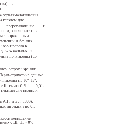
аза) и с
).
е офтальмологические
а глазном дне
преретинальные
и
ности, кровоизлияния
тия с выраженным
менений и без них.
Р варьировала в
,9 у 32% больных. У
ение поля зрения (до
нием остроты зрения:
7. Периметрические данные
ля зрения на 10°-15°,
с III стадией ДР
0,01-
;
ые периметрии выявили
А.И. и др., 1998).
ных инъекций по 0,5
чалось повышение
льных с ДР III у 8%.