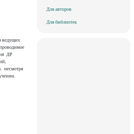
Для авторов
Для библиотек
из ведущих
 проводимое
тия ДР
ий,
ем. несмотря
учении.