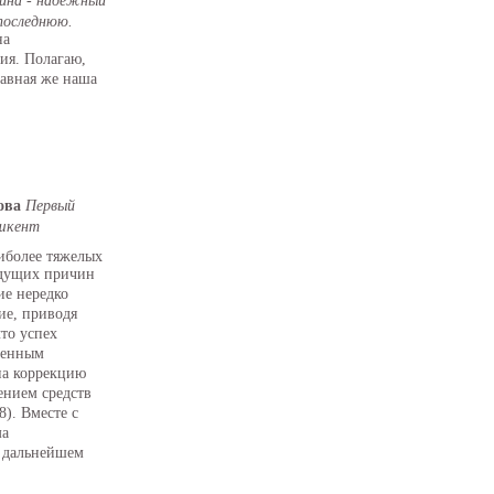
ина - надежный
последнюю.
на
ия. Полагаю,
лавная же наша
нова
Первый
ашкент
аиболее тяжелых
едущих причин
ие нередко
ие, приводя
что успех
менным
на коррекцию
ением средств
8). Вместе с
ма
в дальнейшем