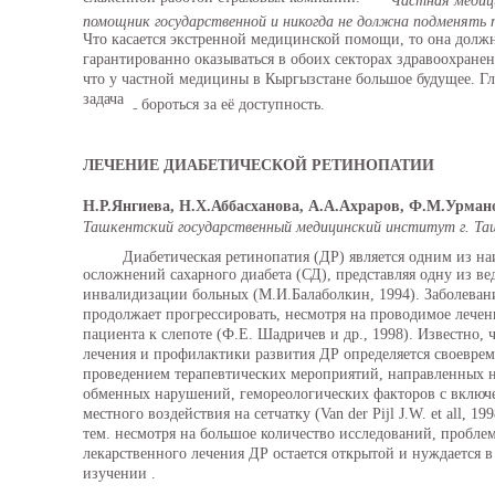
Частная медиц
помощник государственной и никогда не должна подменять 
Что касается экстренной медицинской помощи, то она долж
гарантированно оказываться в обоих секторах здравоохранен
что у частной медицины в Кыргызстане большое будущее. Г
задача
бороться за её доступность.
-
ЛЕЧЕНИЕ ДИАБЕТИЧЕСКОЙ РЕТИНОПАТИИ
Н.Р.Янгиева, Н.Х.Аббасханова, А.А.Ахраров, Ф.М.Урма
Ташкентский государственный медицинский институт г. Т
Диабетическая ретинопатия (ДР) является одним из н
осложнений сахарного диабета (СД), представляя одну из в
инвалидизации больных (М.И.Балаболкин, 1994). Заболеван
продолжает прогрессировать, несмотря на проводимое лечен
пациента к слепоте (Ф.Е. Шадричев и др., 1998). Известно, 
лечения и профилактики развития ДР определяется своевре
проведением терапевтических мероприятий, направленных 
обменных нарушений, гемореологических факторов с включ
местного воздействия на сетчатку (Van der Pijl J.W. et all, 199
тем. несмотря на большое количество исследований, пробле
лекарственного лечения ДР остается открытой и нуждается 
изучении .