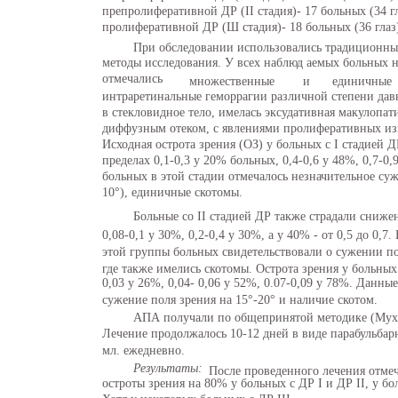
препролиферативной ДР (II стадия)- 17 больных (34 гл
пролиферативной ДР (Ш стадия)- 18 больных (36 глаз
При обследовании использовались традиционны
методы исследования. У всех наблюд аемых больных н
отмечались
множественные
и
единичные
интраретинальные геморрагии различной степени дав
в стекловидное тело, имелась эксудативная макулопа
диффузным отеком, с явлениями пролиферативных из
Исходная острота зрения (ОЗ) у больных с I стадией Д
пределах 0,1-0,3 у 20% больных, 0,4-0,6 у 48%, 0,7-0
больных в этой стадии отмечалось незначительное суж
10°), единичные скотомы.
Больные со II стадией ДР также страдали сниже
0,08-0,1 у 30%, 0,2-0,4 у 30%, а у 40% - от 0,5 до 0,
этой группы больных свидетельствовали о сужении по
где также имелись скотомы. Острота зрения у больных 
0,03 у 26%, 0,04- 0,06 у 52%, 0.07-0,09 у 78%. Данн
сужение поля зрения на 15°-20° и наличие скотом.
АПА получали по общепринятой методике (Муха 
Лечение продолжалось 10-12 дней в виде парабульбар
мл. ежедневно.
Результаты:
После проведенного лечения отме
остроты зрения на 80% у больных с ДР I и ДР II, у бо