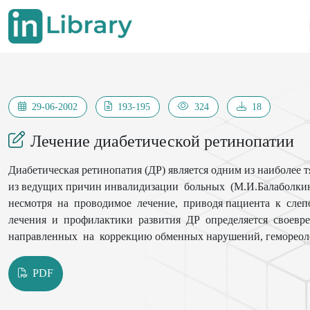
29-06-2002
193-195
324
18
Лечение диабетической ретинопатии
Диабетическая ретинопатия (ДР) является одним из наиболее 
из ведущих причин инвалидизации больных (М.И.Балаболкин
несмотря на проводимое лечение, приводя пациента к слепо
лечения и профилактики развития ДР определяется своевр
направленных на коррекцию обменных нарушений, гемореоло
воздействия на сетчатку (Van der Pijl J.W. et all, 1998). Вме
проблема лекарственного лечения ДР остается открытой и нуж
PDF