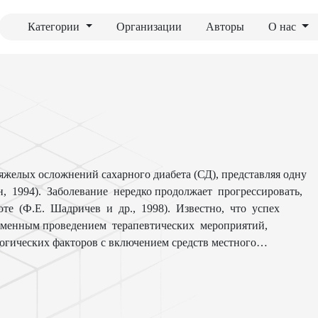
Категории
Организации
Авторы
О нас
тяжелых осложнений сахарного диабета (СД), представляя одну
, 1994). Заболевание нередко продолжает прогрессировать,
те (Ф.Е. Шадричев и др., 1998). Известно, что успех
еменным проведением терапевтических мероприятий,
гических факторов с включением средств местного
сте с тем. несмотря на большое количество исследований,
дается в дальнейшем изучении.