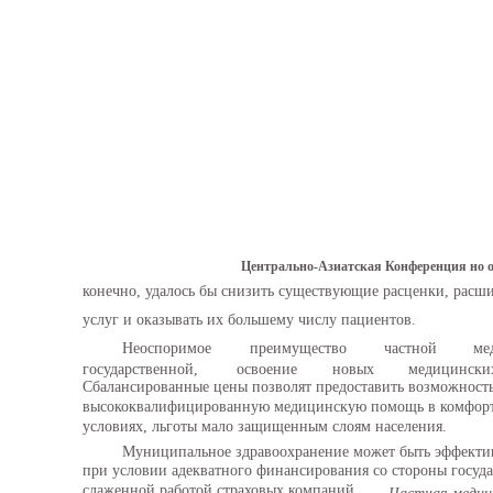
Центрально-Азиатская Конференция но 
конечно, удалось бы снизить существующие расценки, расши
услуг и оказывать их большему числу пациентов.
Неоспоримое
преимущество
частной
ме
государственной,
освоение
новых
медицински
Сбалансированные цены позволят предоставить возможност
высококвалифицированную медицинскую помощь в комфор
условиях, льготы мало защищенным слоям населения.
Муниципальное здравоохранение может быть эффекти
при условии адекватного финансирования со стороны госуда
слаженной работой страховых компаний.