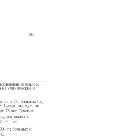
193
исследования явилось
 на клинические и
довано 135 больных СД,
ых. Среди них мужчин
до 78 лет. Течение
редней тяжести.
 ±0,1 лет.
91 г.) больных с
. С