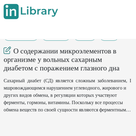
01-01-2004
139-142
421
29
О содержании микроэлементов в
организме у вольных сахарным
диабетом с поражением глазного дна
Сахарный диабет (СД) является сложным заболеванием, I
мшровождающимся нарушением углеводного, жирового и
других видов обмена, в регуляции которых участвуют
ферменты, гормоны, витамины. Поскольку все процессы
обмена веществ по своей сущности являются ферментными |
н акциями и связь микроэлементов с этими реакциями
является Пдиболее важной, изучение микроэлементного
состава у г больных СД является вполне