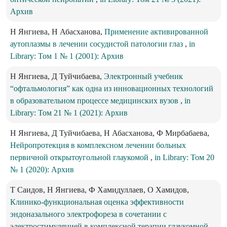
Архив
Н Янгиева, Н Абасханова,
Применение активированной
аутоплазмы в лечении сосудистой патологии глаз
,
in
Library: Том 1 № 1 (2001): Архив
Н Янгиева, Д Туйчибаева,
Электронный учебник
“офтальмология” как одна из инновационных технологий
в образовательном процессе медицинских вузов
,
in
Library: Том 21 № 1 (2021): Архив
Н Янгиева, Д Туйчибаева, Н Абасханова, Ф Мирбабаева,
Нейропротекция в комплексном лечении больных
первичной открытоугольной глаукомой
,
in Library: Том 20
№ 1 (2020): Архив
Т Саидов, Н Янгиева, Ф Хамидуллаев, О Хамидов,
Клинико-функциональная оценка эффективности
эндоназального электрофореза в сочетании с
электростимуляцией в комплексной терапии глаукомной