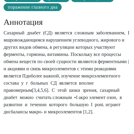
поражение глазного дна
Аннотация
Сахарный диабет (СД) является сложным заболеванием, I
мшровождающимся нарушением углеводного, жирового и
других видов обмена, в регуляции которых участвуют
ферменты, гормоны, витамины. Поскольку все процессы
обмена веществ по своей сущности являются ферментными |
н акциями и связь микроэлементов с этими реакциями
является Пдиболее важной, изучение микроэлементного
состава у г больных СД является вполне
правомерным[3,4,5,6]. С этой шоки зрения, сахарный
диабет можно считать сложным •I акро элемент озон, в
развитии и течении которого большую I poni. играют
дисбалансы макро- и микроэлементов [1,2].