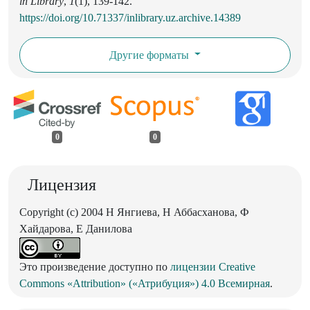
in Library
,
1
(1), 139-142.
https://doi.org/10.71337/inlibrary.uz.archive.14389
Другие форматы
0
0
Лицензия
Copyright (c) 2004 Н Янгиева, Н Аббасханова, Ф
Хайдарова, Е Данилова
Это произведение доступно по
лицензии Creative
Commons «Attribution» («Атрибуция») 4.0 Всемирная
.