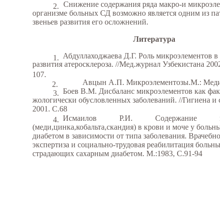
Снижение содержания ряда макро-и микроэле
2.
организме больных СД возможно является одним из па
звеньев развития его осложнений.
Литература
Абдуллаходжаева Д.Г. Роль микроэлементов в
1.
развития атеросклероза. //Мед.журнал Узбекистана 2002
107.
Авцын А.П. Микроэлементозы.М.: Меди
2.
Боев В.М. Дисбаланс микроэлементов как фа
3.
жологически обусловленных заболеваний. //Гигиена и 
2001. С.68
Исмаилов
Р.И.
Содержание
4.
(меди,цинка,кобальта,скандия) в крови и моче у боль
диабетом в зависимости от типа заболевания. Врачебно
экспертиза и социально-трудовая реабилитация больны
страдающих сахарным диабетом. М.:1983, С.91-94