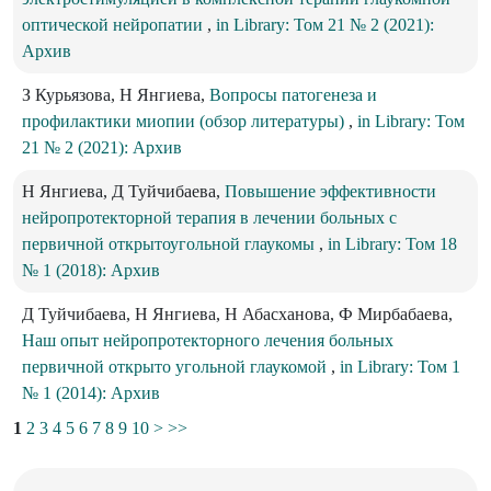
оптической нейропатии
,
in Library: Том 21 № 2 (2021):
Архив
З Курьязова, Н Янгиева,
Вопросы патогенеза и
профилактики миопии (обзор литературы)
,
in Library: Том
21 № 2 (2021): Архив
Н Янгиева, Д Туйчибаева,
Повышение эффективности
нейропротекторной терапия в лечении больных с
первичной открытоугольной глаукомы
,
in Library: Том 18
№ 1 (2018): Архив
Д Туйчибаева, Н Янгиева, Н Абасханова, Ф Мирбабаева,
Наш опыт нейропротекторного лечения больных
первичной открыто угольной глаукомой
,
in Library: Том 1
№ 1 (2014): Архив
1
2
3
4
5
6
7
8
9
10
>
>>