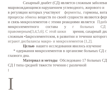
Сахарный диабет (СД) является сложным заболева
мшровождающимся нарушением углеводного, жирового и
в регуляции которых участвуют
ферменты,
гормоны, вит
процессы
обмена
веществ по своей сущности являются фе
и связь микроэлементов с этими реакциями является
Пдиб
микроэлементного
состава
у
г
больных
СД
правомерным[3,4,5,6]. С этой шоки
зрения, сахарный ди
сложным •Iакроэлементозом, в развитии и течении которо
играют дисбалансы макро- и микроэлементов [1,2].
Целью
нашего исследования явилось изучение
* одержания микроэлементов в организме больных СД с
глазного дна.
Материал и методы
Обследовано 17 больных СД 
СД I типа средней тяжести течения с различной
I
I