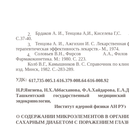
Брдаков А. И., Тенцова А,И., Киселева Г,С.
2.
С.37-40.
Тенцова А. И., Ажгихин И. С. Лекарственная 
3.
терапевтическая эффективность лекарств.- М., 1974.
Соловьев В.Н., Фирсов
А.А., Филов
4.
Фармакокинетика. М.: 1980. С. 223.
Колб В.Г., Камышников В. С. Справочник по клин
изд. Минск, 1982. С.-283-289.
УДК:
617,735-005.1-616.379-008.64-616-008.92
Н.Р.Янгиева, Н.Х.Аббасханова, Ф.А.Хайдарова, Е.А
Ташкентский
государственный
медицинский
эндокринологии,
Институт ядерной физики АН РУз
О
СОДЕРЖАНИИ МИКРОЭЛЕМЕНТОВ В ОРГАНИ
САХАРНЫМ ДИАБЕТОМ С ПОРАЖЕНИЕМ ГЛАЗН