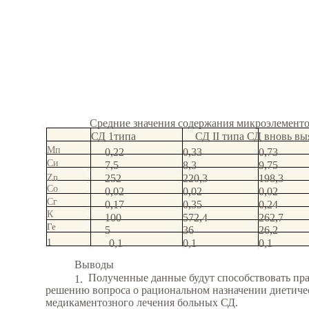
Средние значения содержания микроэлемент
СД 1типа
СД II типа СД вновь в
Мп
0,22
0,33
0,73
Си
7,5
8,3
9,75
Zn
252
220,3
198,3
Со
0,02
0,02
0,02
Сг
0,17
0,35
0,24
К
100
572,4
262,7
Ге
5
36
26,2
1
0,1
0,1
0,1
Выводы
Полученные данные будут способствовать пр
1.
решению вопроса о рациональном назначении диетиче
медикаментозного лечения больных СД.