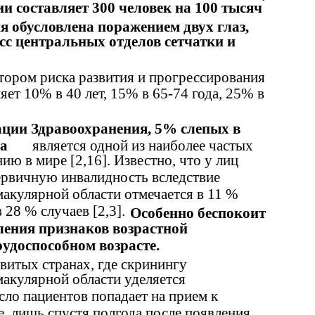
и составляет 300 человек на 100 тысяч
ия обусловлена поражением двух глаз,
сс центральных отделов сетчатки и
ором риска развития и прогрессирования
яет 10% в 40 лет, 15% в 65-74 года, 25% в
ции Здравоохранения, 5% слепых в
на
является одной из наиболее частых
ию в мире [2,16]. Известно, что у лиц
ервичную инвалидность вследствие
акулярной области отмечается в 11 %
 28 % случаев [2,3].
Особенно беспокоит
ления признаков возрастной
удоспособном возрасте.
витых странах, где скринингу
акулярной области уделяется
сло пациентов попадает на прием к
, лишь спустя полгода после появления