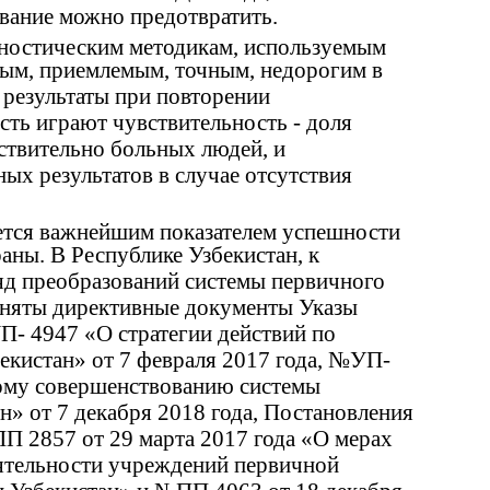
евание можно предотвратить.
гностическим методикам, используемым
тым, приемлемым, точным, недорогим в
 результаты при повторении
ть играют чувствительность - доля
йствительно больных людей, и
ных результатов в случае отсутствия
ется важнейшим показателем успешности
аны. В Республике Узбекистан, к
яд преобразований системы первичного
риняты директивные документы Указы
- 4947 «О стратегии действий по
кистан» от 7 февраля 2017 года, №УП-
ому совершенствованию системы
н» от 7 декабря 2018 года, Постановления
П 2857 от 29 марта 2017 года «О мерах
ятельности учреждений первичной