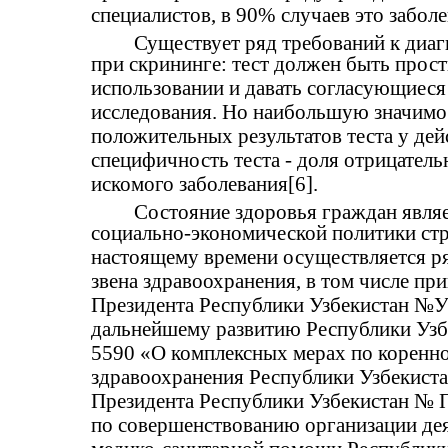
специалистов, в 90% случаев это забол
Существует ряд требований к диа
при скрининге: тест должен быть прос
использовании и давать согласующиеся
исследования. Но наибольшую значимос
положительных результатов теста у де
специфичность теста - доля отрицатель
искомого заболевания[6].
Состояние здоровья граждан явля
социально-экономической политики стр
настоящему времени осуществляется р
звена здравоохранения, в том числе п
Президента Республики Узбекистан №УП
дальнейшему развитию Республики Узбе
5590 «О комплексных мерах по коренн
здравоохранения Республики Узбекиста
Президента Республики Узбекистан № П
по совершенствованию организации де