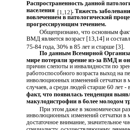
Распространенность данной патологи
населения
. Тяжесть заболеван
[1,12]
вовлечением в патологический проце
прогрессирующим течением.
Общепризнано, что основным факт
ВМД является возраст [13,14] и составл
75-84 года, 30% в 85 лет и старше [3].
По данным Всемирной Организа
мире потеряли зрение из-за ВМД и о
причин слепоты и инвалидности по зрен
работоспособного возраста выход на п
инволюционных изменений сетчатки в м
случаев, а среди людей старше 60 лет - в
факт, что появилась тенденция выяв
макулодистрофии в более молодом тр
При этом даже в экономически раз
инволюционных изменений сетчатки в м
достаточное внимание, значительное чи
специалисту, осуществляющему лечение