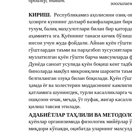
бройлер, тивит.
зоогигиен
КИРИШ.
Республикамиз аҳолисини озиқ-о
ҳозирги куннинг долзарб вазифаларидан бир
тухум, балиқ маҳсулотлари билан бир қатор
аҳамиятга эга. Қуённинг танаси кичик бўлиш
инсон учун жуда фойдали. Айнан қуён гўшти
гўштлардан таъми ва парҳезбоп хусусиятлари
музлатилган қуён гўшти барча мавсумларда
Дунёда саноат усулида қуён боқиш кенг тадби
биноларда мақбул микроиқлим шароити таъм
белгиланган озуқа билан боқилади. Қуён гў
ҳамда ёғ ва холестерин моддасининг камлиги
қатламига шунингдек, турли касалликларга ча
ошқозон-ичак, меъда, ўт пуфак, жигар касал
қилиш тавсия этилади.
АДАБИЁТЛАР ТАҲЛИЛИ ВА МЕТОДОЛ
қуёнлар организимида физологик мийёрлар ўз
миқдори кўпаяди, оқибатда уларнинг махсул