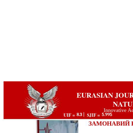
EURASIAN JOU
NATU
Innovative A
UIF =
SJIF =
8.3 |
5.995
ЗАМОНАВИЙ 