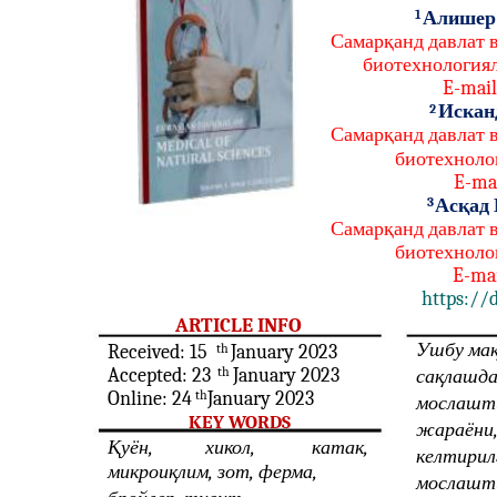
1
Алишер 
Самарқанд давлат 
биотехнологиял
E-mail
Искан
2
Самарқанд давлат 
биотехнолог
E-mai
3
Асқад
Самарқанд давлат 
биотехнолог
E-mai
https://d
ARTICLE INFO
Ушбу мақ
Received: 15
th
January 2023
Accepted: 23
th
January 2023
сақлашда
Online: 24
th
January 2023
мослашти
KEY WORDS
жараёни,
Қуён,
хикол,
катак,
келтирил
микроиқлим, зот, ферма,
мослашти