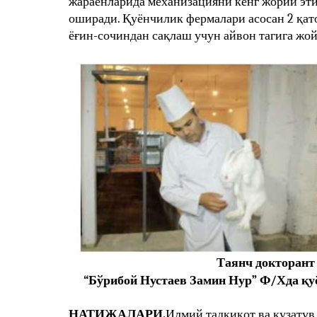
жараёнларида механизацияни кенг жорий эт
оширади. Қуёнчилик фермалари асосан 2 қат
ёғин-сочиндан сақлаш учун айвон тагига ж
Таянч докторант 
“Бўрибой Нустаев Замин Нур” Ф/Хда қу
НАТИЖАЛАРИ.
Илмий тадқиқот ва кузату