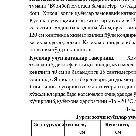
тумани “Бўрибой Нустаев Замин Нур” Ф/Хда
бош “Хикол” зотли қуёнлар замонавий катак
Қуёнлар учун қилинган катаклар узунлиги 120
катакнинг олдин баландлиги 55 см, орқа том
120 см кенгликда хизмат қилиш йўли қолдири
катакларда сақланади. Катаклар ичида осиб 
поли сим тўрдан қилинган.
Қуёнлар учун катаклар тайёрлаш.
Хом
тозаланиб, дезинфекция қилинади, ичи мосла
кенглиги 40 см ва баландлиги 25 сантиметр
солинади. Яшикнинг бир деворидан диаметри
Яшик ичига суғориш ва озиқлантириш идиш
хўжаликларида ёзда катакчалар очиқ ҳавода 
кўчирилиб, қуёнхона ҳароратини +15 +20 °С 
1-ж
Турли зотли қуёнлар уч
Зот гуруҳи Узунлиги,
Кенглиги,
см
см