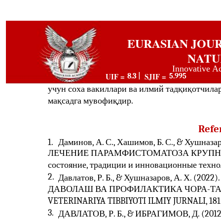
EURASIAN JOU
NATU
Innovative A
UIF =
SJIF =
8.3 |
5.995
учун соха вакиллари ва илмий тадқиқотчила
мақсадга мувофиқдир.
Refe
1.
Даминов, А. С., Хашимов, Б. С., & Хушна
ЛЕЧЕНИЕ ПАРАМФИСТОМАТОЗА КРУПНОГО
состояние, традиции и инновационные технол
2.
Давлатов, Р. Б., & Хушназаров, А. Х.
ДАВОЛАШ ВА ПРОФИЛАКТИКА ЧОРА-ТАДБ
VETERINARIYA TIBBIYOTI ILMIY JURNALI, 181
3.
ДАВЛАТОВ, Р. Б., & ИБРАГИМОВ, Д. (2012