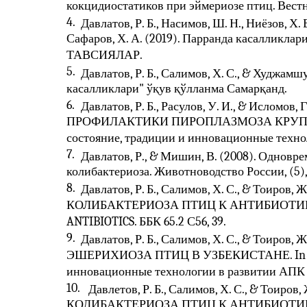
кокцидиостатиков при эймериозе птиц. Вестни
4.
Давлатов, Р. Б., Насимов, Ш. Н., Ниёзов, Х
Сафаров, Х. А. (2019). Парранда касалликла
ТАВСИЯЛАР.
5.
Давлатов, Р. Б., Салимов, Х. С., & Худжамшу
касалликлари" ўқув қўлланма Самарқанд.
6.
Давлатов, Р. Б., Расулов, У. И., & Исломо
ПРОФИЛАКТИКИ ПИРОПЛАЗМОЗА КРУПНОГ
состояние, традиции и инновационные технол
7.
Давлатов, Р., & Мишин, В. (2008). Одновр
колибактериоза. Животноводство России, (5), 
8.
Давлатов, Р. Б., Салимов, Х. С., & Тоир
КОЛИБАКТЕРИОЗА ПТИЦ К АНТИБИОТИКАМ
ANTIBIOTICS. ББК 65.2 С56, 39.
9.
Давлатов, Р. Б., Салимов, Х. С., & Тои
ЭШЕРИХИОЗА ПТИЦ В УЗБЕКИСТАНЕ. In Сов
инновационные технологии в развитии АПК (p
10.
Давлетов, Р. Б., Салимов, Х. С., & Тои
КОЛИБАКТЕРИОЗА ПТИЦ К АНТИБИОТИК