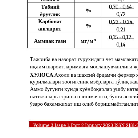
Табиий
0,70 - 0,64
%
ёруғлик
0,72
Карбонат
0,22 - 0,24
%
ангидрит
0,21
0,15 - 0,12
Аммиак гази
мг/м
3
0,14
Тажриба ва назорат гурухидаги чет мамлакат
иқлим шароитларимизга мослашувчанлиги жу
ХУЛОСА.
Аҳоли ва шахсий ёрдамчи фермер х
қурилмалари зоогигеник мэёрларга тўлиқ жав
Аммо бугунги кунда қуёнбоқарлар ушбу ката
натижаларга эриша олишмаяпти, бунга асоси
ўзаро бахамжихат иш олиб боришмаётганлиг
Volume 3 Issue 1, Part 2 January 2023 ISSN 2181