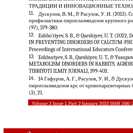
ТРАДИЦИИ И ИННОВАЦИОННЫЕ ТЕХНОЛОГ
11.
Дускулов, В. М., & Расулов, У. И. (2013)
профилактики пироплазмидозов крупного рог
(97), 379-380.
12.
Eshbo’riyev, S. B., & Qarshiyev, U. T. (20
IN PREVENTING DISORDERS OF CALCIUM-PHO
Proceedings of International Educators Conferenc
13.
Eshburiyev, S. B., Qarshiyev, U. T., & Yus
METABOLISM DISORDERS IN RABBITS. AGROB
TIBBIYOTI ILMIY JURNALI, 399-402.
14.
14 Гафуров, А. Г., Расулов, У. И., & Дуску
пироплазмидозов крс от кровепаразитарных б
(3), 21.
Volume 3 Issue 1, Part 2 January 2023 ISSN 2181