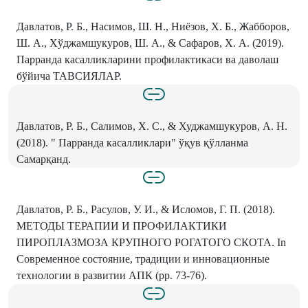
Давлатов, Р. Б., Насимов, Ш. Н., Ниёзов, Х. Б., Жабборов,
Ш. А., Хўджамшукуров, Ш. А., & Сафаров, Х. А. (2019).
Парранда касалликларини профилактикаси ва даволаш
бўйича ТАВСИЯЛАР.
Давлатов, Р. Б., Салимов, Х. С., & Худжамшукуров, А. Н.
(2018). " Парранда касалликлари" ўқув қўлланма
Самарқанд.
Давлатов, Р. Б., Расулов, У. И., & Исломов, Г. П. (2018).
МЕТОДЫ ТЕРАПИИ И ПРОФИЛАКТИКИ
ПИРОПЛАЗМОЗА КРУПНОГО РОГАТОГО СКОТА. In
Современное состояние, традиции и инновационные
технологии в развитии АПК (pp. 73-76).