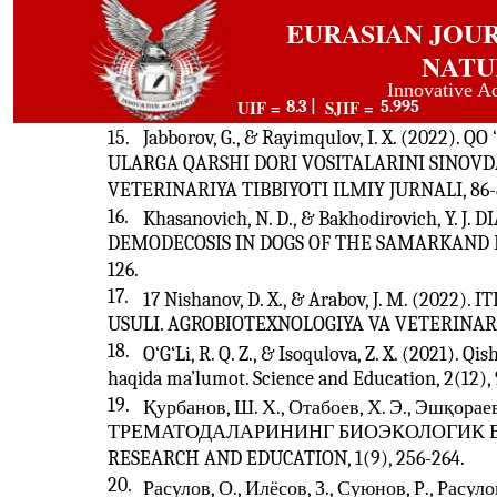
EURASIAN JOU
NATU
Innovative A
UIF =
SJIF =
8.3 |
5.995
15.
Jabborov, G., & Rayimqulov, I. X. (2022)
ULARGA QARSHI DORI VOSITALARINI SINOVD
VETERINARIYA TIBBIYOTI ILMIY JURNALI, 86-
16.
Khasanovich, N. D., & Bakhodirovich, Y. 
DEMODECOSIS IN DOGS OF THE SAMARKAND R
126.
17.
17 Nishanov, D. X., & Arabov, J. M. (20
USULI. AGROBIOTEXNOLOGIYA VA VETERINARIY
18.
O‘G‘Li, R. Q. Z., & Isoqulova, Z. X. (2021). Q
haqida ma’lumot. Science and Education, 2(12), 
19.
Қурбанов, Ш. Х., Отабоев, Х. Э., Эшқорае
ТРЕМАТОДАЛАРИНИНГ БИОЭКОЛОГИК 
RESEARCH AND EDUCATION, 1(9), 256-264.
20.
Расулов, О., Илёсов, З., Суюнов, Р., Расул