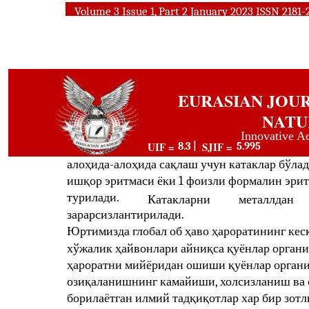
Volume 3 Issue 1, Part 2 January 2023 ISSN 2181
EURASIAN JOU
NATU
Innovative A
UIF =
SJIF =
8.3 |
5.995
алоҳида-алоҳида сақлаш учун катаклар бўлад
ишқор эритмаси ёки 1 фоизли формалин эри
турилади.
Катакларни
металлдан
зарарсизлантирилади.
Юртимизда глобал об ҳаво ҳароратининг кес
хўжалик ҳайвонлари айниқса қуёнлар органи
ҳароратни мийёридан ошиши қуёнлар орган
озиқаланишнинг камайиши, холсизланиш ва 
борилаётган илмий тадқиқотлар хар бир зотл