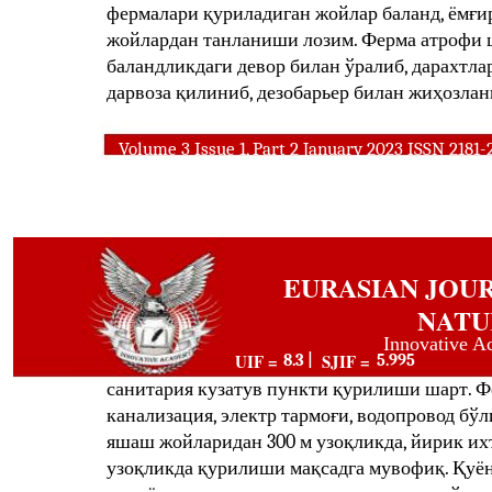
фермалари қуриладиган жойлар баланд, ёмғи
жойлардан танланиши лозим. Ферма атрофи 
баландликдаги девор билан ўралиб, дарахтл
дарвоза қилиниб, дезобарьер билан жиҳозла
Volume 3 Issue 1, Part 2 January 2023 ISSN 2181
EURASIAN JOU
NATU
Innovative A
UIF =
SJIF =
8.3 |
5.995
санитария кузатув пункти қурилиши шарт. Ф
канализация, электр тармоғи, водопровод б
яшаш жойларидан 300 м узоқликда, йирик ихт
узоқликда қурилиши мақсадга мувофиқ. Қуён