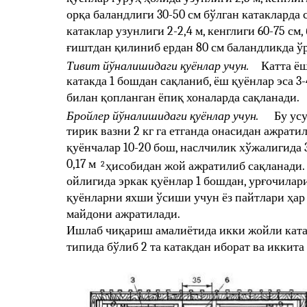
орқа баландлиги 30-50 см бўлган катакларда 
катаклар узунлиги 2-2,4 м, кенглиги 60-75 см
ғиштдан қилиниб ердан 80 см баландликда ў
Тивит йўналишидаги қуёнлар учун.
Катта ё
катакда 1 бошдан сақланиб, ёш қуёнлар эса 3
билан қопланган ёпиқ хоналарда сақланади.
Бройлер йўналишидаги қуёнлар учун.
Бу ус
тирик вазни 2 кг га етганда онасидан ажрати
қуёнчалар 10-20 бош, наслчилик хўжалигида 3
0,17 м
2
ҳисобидан жой ажратилиб сақланади.
ойлигида эркак қуёнлар 1 бошдан, урғочилар
қуёнларни яхши ўсиши учун ёз пайтлари ҳар
майдони ажратилади.
Ишлаб чиқариш амалиётида икки жойли катак 
типида бўлиб 2 та катакдан иборат ва иккит