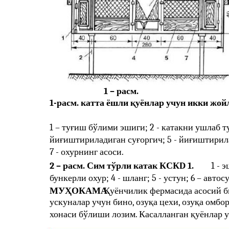
1 – расм.
1-расм. катта ёшли қуёнлар учун икки жой
1 – туғиш бўлими эшиги; 2 - катакни ушлаб ту
йиғиштириладиган суғоргич; 5 - йиғиштирила
7 - охурнинг асоси.
2 – расм. Сим тўрли катак КСКD 1.
1 - 
бункерли охур; 4 - шланг; 5 - устун; 6 – автос
МУҲОКАМА.
Қуёнчилик фермасида асосий б
ускуналар учун бино, озуқа цехи, озуқа омб
хонаси бўлиши лозим. Касалланган қуёнлар у