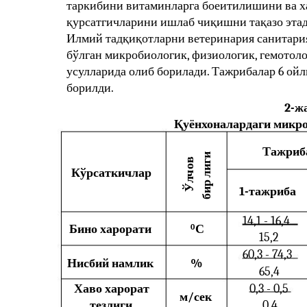
таркибини витаминларга боеитилишини ва х
қурсатгичларини ишлаб чиқишни тақазо этад
Илмий тадқиқотларни ветеринария санитария
бўлган микробиологик, физиологик, гемотоло
усулларида олиб борилади. Тажрибалар 6 ойл
борилди.
2-ж
Қуёнхоналардаги микр
Тажриб
лиги
ов
Кўрсаткичлар
ч
Ўл
бир
1-тажриба
14,1 - 16,4
Бино харорати
0
С
15,2
60,3 - 74,3
Нисбий намлик
%
65,4
Хаво харорат
0,3 - 0,5
м/сек
тезлиги
0,4