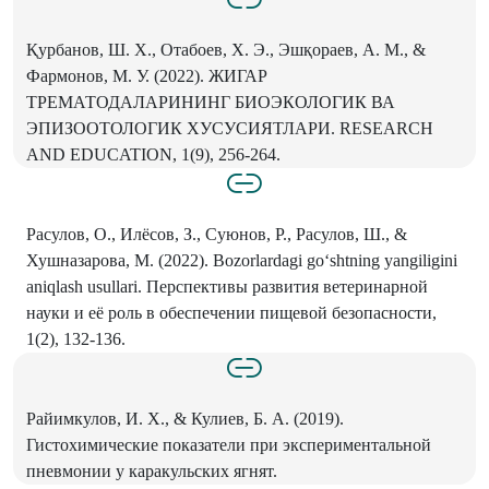
Қурбанов, Ш. Х., Отабоев, Х. Э., Эшқораев, А. М., &
Фармонов, М. У. (2022). ЖИГАР
ТРЕМАТОДАЛАРИНИНГ БИОЭКОЛОГИК ВА
ЭПИЗООТОЛОГИК ХУСУСИЯТЛАРИ. RESEARCH
AND EDUCATION, 1(9), 256-264.
Расулов, О., Илёсов, З., Суюнов, Р., Расулов, Ш., &
Хушназарова, М. (2022). Bozorlardagi go‘shtning yangiligini
aniqlash usullari. Перспективы развития ветеринарной
науки и её роль в обеспечении пищевой безопасности,
1(2), 132-136.
Райимкулов, И. Х., & Кулиев, Б. А. (2019).
Гистохимические показатели при экспериментальной
пневмонии у каракульских ягнят.