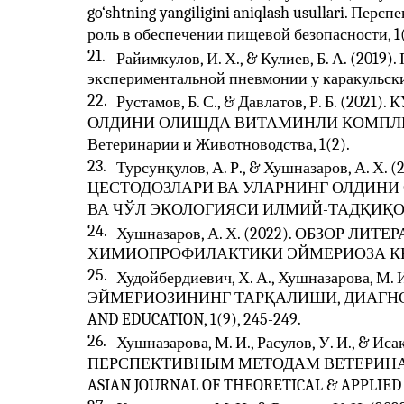
go‘shtning yangiligini aniqlash usullari. Пер
роль в обеспечении пищевой безопасности, 1(2
21.
Райимкулов, И. Х., & Кулиев, Б. А. (2019
экспериментальной пневмонии у каракульски
22.
Рустамов, Б. С., & Давлатов, Р. Б. 
ОЛДИНИ ОЛИШДА ВИТАМИНЛИ КОМПЛЕК
Ветеринарии и Животноводства, 1(2).
23.
Турсунқулов, А. Р., & Хушназаров, А.
ЦЕСТОДОЗЛАРИ ВА УЛАРНИНГ ОЛДИНИ
ВА ЧЎЛ ЭКОЛОГИЯСИ ИЛМИЙ-ТАДҚИҚОТ
24.
Хушназаров, А. Х. (2022). ОБЗОР 
ХИМИОПРОФИЛАКТИКИ ЭЙМЕРИОЗА КРОЛИКОВ
25.
Худойбердиевич, Х. А., Хушназарова, М. И
ЭЙМЕРИОЗИНИНГ ТАРҚАЛИШИ, ДИАГНО
AND EDUCATION, 1(9), 245-249.
26.
Хушназарова, М. И., Расулов, У. И., & 
ПЕРСПЕКТИВНЫМ МЕТОДАМ ВЕТЕРИНАР
ASIAN JOURNAL OF THEORETICAL & APPLIED SC