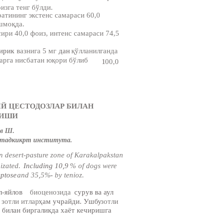
оизга тенг бўлди.
атининг экстенс самараси 60,0
шмоқда.
ири 40,0 фоиз, интенс самараси 74,5
тирик
вазнига 5 мг
дан
қўлланилганда
арга нисбатан юқори бўлиб
1
00,0
ИЙ ЦЕСТОДОЗЛАР БИЛАН
НИШИ
в Ш.
-тадкикрт института.
in desert-pasture zone of Karakalpakstan
izated.
Including 10,9
% of dogs were
eptose
and 35,5%
-
by tenioz.
л-яйлов
биоценозида
сурув ва аул
 зотли итлар
ҳам учрайди. Ушбу
зотли
р билан биргаликда хаёт кечиришга