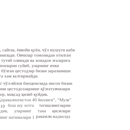
, сайгак, ёввойи қуён, чўл мушуги каби
анилади. Овчилар томонидан отилган
 тутиб олинади ва хонадон эгаларига
вонларни суйиб, уларнинг ички
 бўлган цестодлар билан зараланиши
га хам келтирмайди.
г чўл-яйлов биоценозида инсон билан
ини цестодозларнинг қўзғатувчилари
ор, мақсад қилиб қуйдик.
Қоракалпоғистон 40 йиллиги”, “Мулк”
бош шу зотга
тегишлиитларни
110
дик,
уларнинг
тана
қисмлари
ракамли
жадвалда
нинг натижалари 1