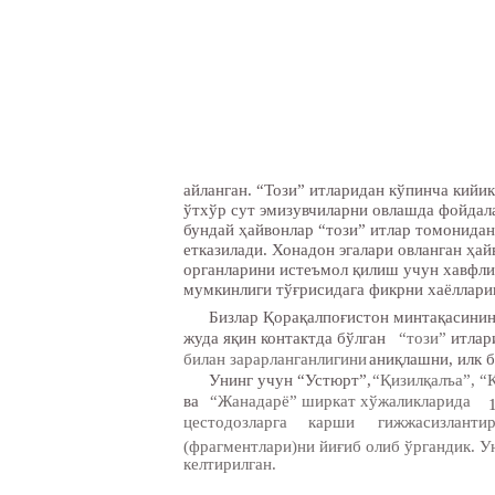
айланган. “Този” итларидан кўпинча кийик
ўтхўр сут эмизувчиларни овлашда фойдал
бундай ҳайвонлар “този” итлар томонидан
етказилади. Хонадон эгалари овланган ҳай
органларини истеъмол қилиш учун хавфли
мумкинлиги тўғрисидага фикрни хаёллари
Бизлар Қорақалпоғистон минтақасинин
жуда яқин контактда бўлган
“този”
итлар
билан зарарланганлигини
аниқлашни, илк б
Унинг учун “Устюрт”,
“Қизилқалъа”, “
ва
“Жанадарё” ширкат хўжаликларида
цестодозларга
карши
гижжасизлантир
(фрагментлари)ни йиғиб олиб ўргандик. У
келтирилган.