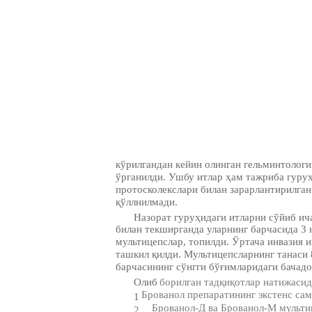
кўрилгандан кейин олинган гельминтологи
ўрганилди. Ушбу итлар ҳам тажриба гуруҳ
протосколекслари билан зарарлантирилган
қўллнилмади.
Назорат гуруҳидаги итларни сўйиб ич
билан текширганда уларнинг барчасида 3 н
мультицепслар, топилди. Ўртача инвазия и
ташкил қилди. Мультицепсларнинг танаси 8
барчасининг сўнгги бўғимларидаги бачадо
Олиб
борилган тадқиқотлар натижасид
Брованол препаратининг экстенс сам
1
Брованол-Д ва Брованол-М мультиц
2.