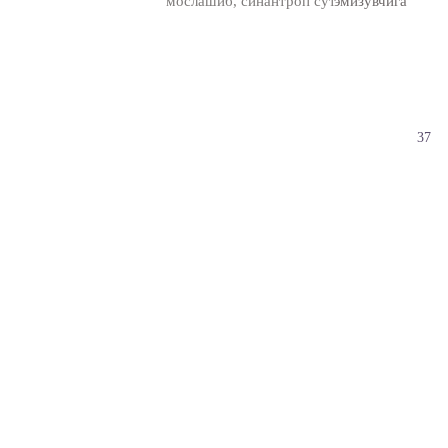
мослашиб, синантроп сут
эмизувчига
37