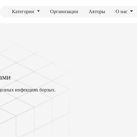
Категории
Организации
Авторы
О нас
ами
одозных инфекциях борзых.