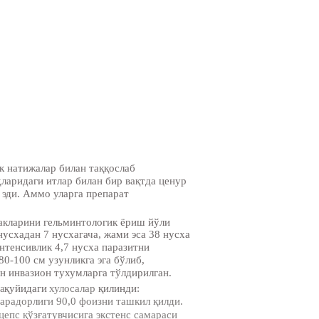
к натижалар билан таққослаб
ларидаги итлар билан бир вақтда ценур
 эди. Аммо уларга препарат
акларини гельминтологик ёриш йўли
усхадан 7 нусхагача, жами эса 38 нусха
нтенсивлик 4,7 нусха паразитни
0-100 см узунликга эга бўлиб,
н инвазион тухумларга тўлдирилган.
а
қуйидаги
хулосалар
қилинди:
арадорлиги 90,0 фоизни ташкил қилди.
епс қўзғатувчисига экстенс самараси