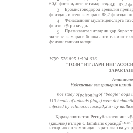
60,0 фоизни,
интенс самараси
68,0
- 87,2 ф
Бромистоводород ареколин препар
3.
фоиздан, интенс самараси 88,7 фоиздан о
Фенасалнинг мультицепсларга таъс
4.
фоизга тўғри келди.
Празиквантел итларни ҳар бир
кг 
5.
экстенс
самараси бошка антигельминтикл
фоизни ташкил килди.
УДК: 576.895.1:594:636
“ТОЗИ” ИТ ЛАРН ИНГ АСОС
ЗАРАРЛА
Аминжоно
Узбекистан ветеринария илмий
бог study of
of “beagle" dogs 
poisoning
110 heads of animals (dogs) were dehelminth
infected by echinococcosis,
38,2%
-
by multic
Қорақалпоғистон Республикасининг чў
“този”
(қишлоқ) итлари C.familiaris орасида
итлар инсон томонидан
яратилган ва ула