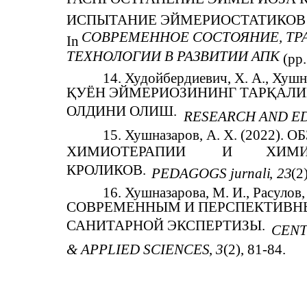
ИСПЫТАНИЕ ЭЙМЕРИОСТАТИКОВ 
СОВРЕМЕННОЕ СОСТОЯНИЕ, Т
In
ТЕХНОЛОГИИ В РАЗВИТИИ АПК
(pp
14. Худойбердиевич, Х. А., Хушна
ҚУЁН ЭЙМЕРИОЗИНИНГ ТАРҚАЛИ
ОЛДИНИ ОЛИШ.
RESEARCH AND E
15. Хушназаров, А. Х. (2022
ХИМИОТЕРАПИИ
И
ХИМИ
КРОЛИКОВ.
PEDAGOGS jurnali
,
23
(2
16. Хушназарова, М. И., Расулов, 
СОВРЕМЕННЫМ И ПЕРСПЕКТИВН
САНИТАРНОЙ ЭКСПЕРТИЗЫ.
CENT
& APPLIED SCIENCES
,
3
(2), 81-84.