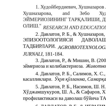
1. Худойбердиевич, Хушназаров
Хушназарова,
and
Зебо
Ху
ЭЙМЕРИОЗИНИНГ ТАРҚАЛИШИ, Д
ОЛИШ."
RESEARCH AND EDUCATIO
2. Давлатов, Р. Б., & Хушназар
ЭПИЗООТОЛОГИЯСИ
ДАВОЛА
ТАДБИРЛАРИ.
AGROBIOTEXNOLOGIY
JURNALI
, 181-184.
3. Давлатов, Р., & Мишин, В. (2
эймериоза и колибактериоза.
Животно
4. Давлатов, Р. Б., Салимов, Х. 
касалликлари.
Ўқув қўлланма, Самарқ
5. Давлатов, Р. Б., Насимов, Ш. Н
Хўджамшукуров, Ш. А., & Сафаров, Х.
профилактикаси ва даволаш бўйича 