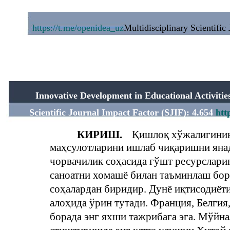
https://t.me/openidea_uz
Multidisciplinary Scientific
Innovative Development in Educational Activit
Scientific Journal Impact Factor (SJIF): 4.654
htt
КИРИШ.
Қишлоқ хўжалигинин
маҳсулотларини ишлаб чиқаришни яна
чорвачилик соҳасида гўшт ресурслари
саноатни хомашё билан таъминлаш бора
соҳалардан биридир. Дунё иқтисодиёт
алоҳида ўрин тутади. Франция, Белгия
борада энг яхши тажрибага эга. Мўйна