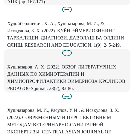
АПК (pp. 167-171).
Худойбердиевич, Х. А., Хушназарова, М. И., &
Исоқулова, З. Х. (2022). ҚУЁН ЭЙМЕРИОЗИНИНГ
ТАРҚАЛИШИ, ДИАГНОЗИ, ДАВОЛАШ ВА ОЛДИНИ
ОЛИШ. RESEARCH AND EDUCATION, 1(9), 245-249.
Хушназаров, А. Х. (2022). ОБЗОР ЛИТЕРАТУРНЫХ
ДАННЫХ ПО ХИМИОТЕРАПИИ И
ХИМИОПРОФИЛАКТИКИ ЭЙМЕРИОЗА КРОЛИКОВ.
PEDAGOGS jurnali, 23(2), 83-86.
Хушназарова, М. И., Расулов, У. И., & Исакулова, З. Х.
(2022). СОВРЕМЕННЫМ И ПЕРСПЕКТИВНЫМ
МЕТОДАМ ВЕТЕРИНАРНО-САНИТАРНОЙ
ЭКСПЕРТИЗЫ. CENTRAL ASIAN JOURNAL OF