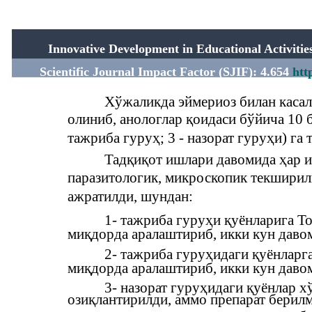
Innovative Development in Educational Activit
Scientific Journal Impact Factor (SJIF): 4.654
htt
Хўжаликда эймериоз билан касал
олиниб, анологлар қоидаси бўйича 10 б
тажриба гуруҳ; 3 - назорат гуруҳи) га 
Тадқиқот ишлари давомида ҳар и
паразитологик, микроскопик текширилг
ажратилди, шундан:
1- тажриба гуруҳи қуёнларига То
миқдорда аралаштириб, икки кун давом
2- тажриба гуруҳидаги қуёнларга
миқдорда аралаштириб, икки кун давом
3- назорат гуруҳидаги қуёнлар х
озиқлантирилди, аммо препарат берил