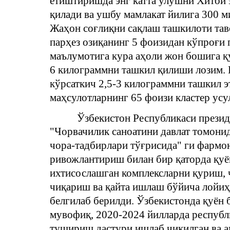
етиштиришда энг катта улушни Хитой 
қилади ва ушбу мамлакат йилига 300 м
Жаҳон соғлиқни сақлаш ташкилоти тав
парҳез озиқанинг 5 фоизидан кўпроғи
маълумотига кура аҳоли жон бошига қ
6 килограммни ташкил қилиши лозим. 
кўрсаткич 2,5-3 килограммни ташкил э
маҳсулотларнинг 65 фоизи кластер усу
Ўзбекистон Республикаси презид
"Чорвачилик саноатини давлат томони
чора-тадбирлари тўғрисида" ги фармо
ривожлантириш билан бир қаторда қу
ихтисослашган комплексларни қуриш,
чиқариш ва қайта ишлаш бўйича лойиҳ
белгилаб берилди. Ўзбекистонда қуён
мувофиқ, 2020-2024 йилларда республ
тушириш дастури ишлаб чиқилган ва а