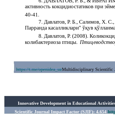
6. ДАВЛАТОВ, Р. Б., & ИБРАГИМ
активность кокцидиостатиков при эйме
40-41.
7. Давлатов, Р. Б., Салимов, Х. С
Парранда касалликлари" ўқув қўлланм
8. Давлатов, Р. (2008). Коликокц
колибактериоза птицы.
Птицеводство
https://t.me/openidea_uz
Multidisciplinary Scientific
Innovative Development in Educational Activit
Scientific Journal Impact Factor (SJIF): 4.654
htt