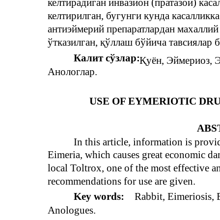
келтирадиган инвазион (пратазой) кас
келтирилган, бугунги кунда касалликка
антиэймерий препаратлардан махаллий
ўтказилган, қўллаш бўйича тавсиялар б
Калит сўзлар:
Қуён, Эймериоз, 
Анологлар.
USE OF EYMERIOTIC DRU
ABS
In this article, information is prov
Eimeria, which causes great economic dama
local Toltrox, one of the most effective a
recommendations for use are given.
Key words:
Rabbit, Eimeriosis, 
Anologues.