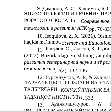
9. Даминов, А. С., Хашимов, Б. С
ЭПИЗООТОЛОГИЯ И ЛЕЧЕНИЕ ПА
РОГАТОГО СКОТА. In
Современное 
технологии в развитии АПК
(pp. 76-83)
10. Isoqulova, Z. X. (2021). Qishl
haqida ma’lumot.
Science and Education
,
Расулов, О., Илёсов, З., Суюн
11.
(2022). Bozorlardagi go ‘shtning yangilig
развития ветеринарной науки и её рол
безопасности
,
1
(2), 132-136.
12. Турсунқулов, А. Р., & Хуш
ЛАРВАЛЬ ЦЕСТОДОЗЛАРИ ВА УЛА
ТАДБИРЛАРИ.
ҚОРАКЎЛЧИЛИК ВА
ТАДҚИҚОТ ИНСТИТУТИ
, 332.
Худжамшукуров,
А.
13.
РАСПРОСТРАНЕНИЕ ЭЙМЕРИОЗА К