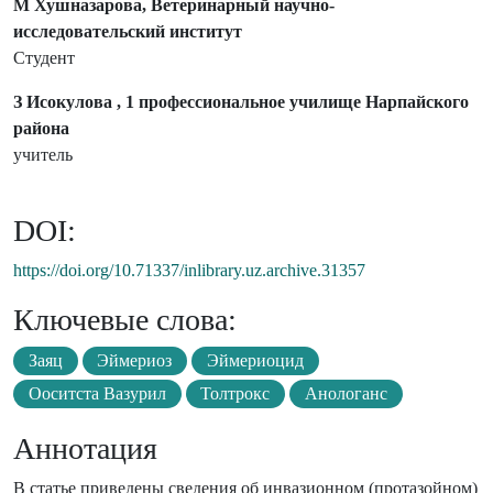
М Хушназарова, Ветеринарный научно-
исследовательский институт
Студент
З Исокулова , 1 профессиональное училище Нарпайского
района
учитель
DOI:
https://doi.org/10.71337/inlibrary.uz.archive.31357
Ключевые слова:
Заяц
Эймериоз
Эймериоцид
Ооситста Вазурил
Толтрокс
Анологанс
Аннотация
В статье приведены сведения об инвазионном (протазойном)