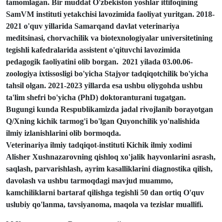
tamomlagan.
Bir muddat O'zbekiston yoshlar ittifoqining
SamVM instituti yetakchisi lavozimida faoliyat yuritgan.
2018-
2021 o'quv yillarida Samarqand davlat veterinariya
meditsinasi, chorvachilik va biotexnologiyalar universitetining
tegishli kafedralarida assistent o'qituvchi lavozimida
pedagogik faoliyatini olib borgan.
2021 yilada 03.00.06-
zoologiya ixtissosligi bo'yicha Stajyor tadqiqotchilik bo'yicha
tahsil olgan.
2021-2023 yillarda esa ushbu oliygohda ushbu
ta'lim shefri bo'yicha (PhD) doktoranturani tugatgan.
Bugungi kunda Respublikamizda jadal rivojlanib borayotgan
Q/Xning kichik tarmog'i bo'lgan Quyonchilik yo'nalishida
ilmiy izlanishlarini olib bormoqda.
Veterinariya ilmiy tadqiqot-instituti Kichik ilmiy xodimi
Alisher Xushnazarovning qishloq xo'jalik hayvonlarini asrash,
saqlash, parvarishlash, ayrim kasalliklarini diagnostika qilish,
davolash va ushbu tarmoqdagi mavjud muammo,
kamchiliklarni bartaraf qilishga tegishli 50 dan ortiq O'quv
uslubiy qo'lanma, tavsiyanoma, maqola va tezislar muallifi.