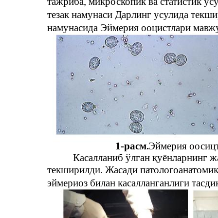
тажриба, микроскопик ва статистик у
тезак намунаси Дарлинг усулида текши
намунасида Эймерия ооцистлари мавжу
1-расм.
Эймерия оосиц
Касалланиб ўлган қуёнларнинг ж
текширилди. Жасади патологоанатомик
эймериоз билан касалланганлиги тасдиқ