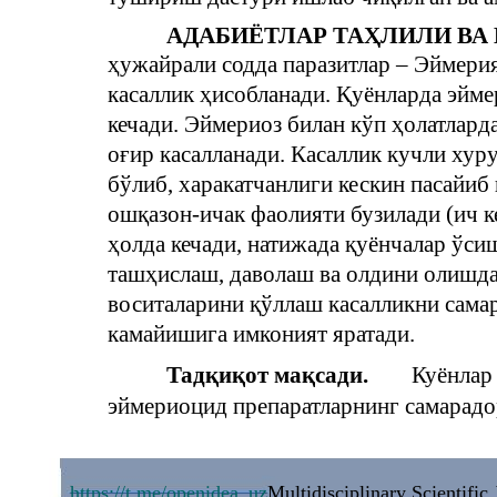
АДАБИЁТЛАР ТАҲЛИЛИ ВА
ҳужайрали содда паразитлар – Эймери
касаллик ҳисобланади. Қуёнларда эйме
кечади. Эймериоз билан кўп ҳолатлард
оғир касалланади. Касаллик кучли хур
бўлиб, харакатчанлиги кескин пасайиб
ошқазон-ичак фаолияти бузилади (ич к
ҳолда кечади, натижада қуёнчалар ўси
ташҳислаш, даволаш ва олдини олишда
воситаларини қўллаш касалликни самар
камайишига имконият яратади.
Тадқиқот мақсади.
Куёнлар
эймериоцид препаратларнинг самарадо
https://t.me/openidea_uz
Multidisciplinary Scientific