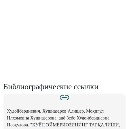
Библиографические ссылки
Худойбердиевич, Хушназаров Алишер, Моҳигул
Илхомовна Хушназарова, and Зебо Худойбердиевна
Исоқулова. "ҚУЁН ЭЙМЕРИОЗИНИНГ ТАРҚАЛИШИ,