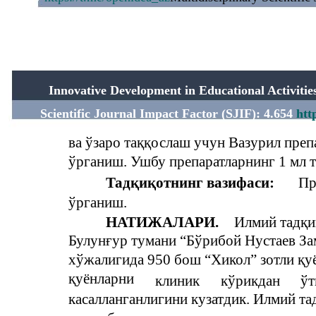
Innovative Development in Educational Activit
Scientific Journal Impact Factor (SJIF): 4.654
htt
ва ўзаро таққослаш учун Вазурил пре
ўрганиш. Ушбу препаратларнинг 1 мл т
Тадқиқотнинг вазифаси:
Пр
ўрганиш.
НАТИЖАЛАРИ.
Илмий тадқи
Булунғур тумани “Бўрибой Нустаев З
хўжалигида 950 бош “Хикол” зотли қу
қуёнларни
клиник
кўрикдан
ўт
касалланганлигини кузатдик. Илмий т