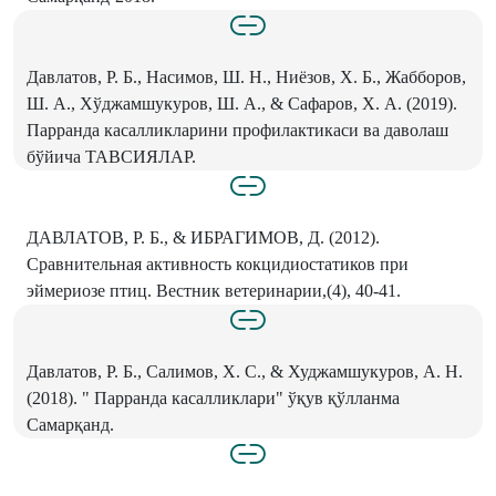
Давлатов, Р. Б., Насимов, Ш. Н., Ниёзов, Х. Б., Жабборов,
Ш. А., Хўджамшукуров, Ш. А., & Сафаров, Х. А. (2019).
Парранда касалликларини профилактикаси ва даволаш
бўйича ТАВСИЯЛАР.
ДАВЛАТОВ, Р. Б., & ИБРАГИМОВ, Д. (2012).
Сравнительная активность кокцидиостатиков при
эймериозе птиц. Вестник ветеринарии,(4), 40-41.
Давлатов, Р. Б., Салимов, Х. С., & Худжамшукуров, А. Н.
(2018). " Парранда касалликлари" ўқув қўлланма
Самарқанд.