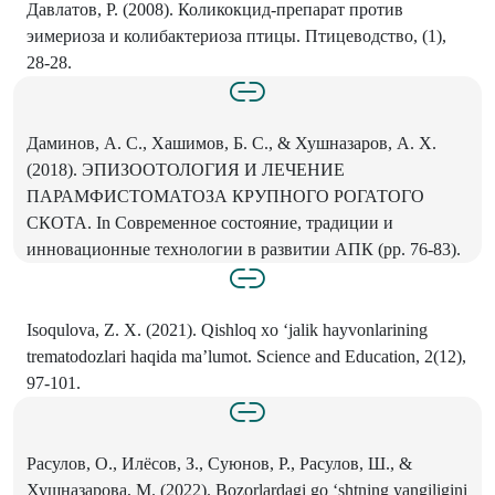
Давлатов, Р. (2008). Коликокцид-препарат против
эимериоза и колибактериоза птицы. Птицеводство, (1),
28-28.
Даминов, А. С., Хашимов, Б. С., & Хушназаров, А. Х.
(2018). ЭПИЗООТОЛОГИЯ И ЛЕЧЕНИЕ
ПАРАМФИСТОМАТОЗА КРУПНОГО РОГАТОГО
СКОТА. In Современное состояние, традиции и
инновационные технологии в развитии АПК (pp. 76-83).
Isoqulova, Z. X. (2021). Qishloq xo ‘jalik hayvonlarining
trematodozlari haqida ma’lumot. Science and Education, 2(12),
97-101.
Расулов, О., Илёсов, З., Суюнов, Р., Расулов, Ш., &
Хушназарова, М. (2022). Bozorlardagi go ‘shtning yangiligini