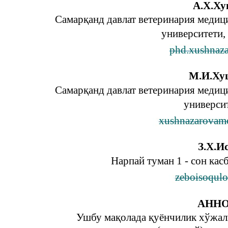
А.Х.Ху
Самарқанд давлат ветеринария медиц
университети,
phd.xushnaz
М.И.Ху
Самарқанд давлат ветеринария медиц
университ
xushnazarovam
З.Х.И
Нарпай туман 1 - сон кас
zeboisoqul
АНН
Ушбу мақолада қуёнчилик хўжали