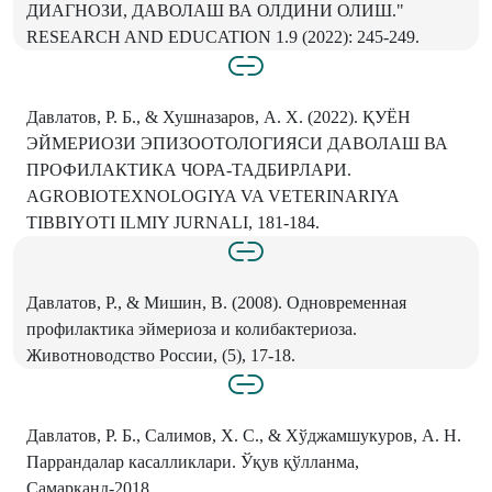
ДИАГНОЗИ, ДАВОЛАШ ВА ОЛДИНИ ОЛИШ."
RESEARCH AND EDUCATION 1.9 (2022): 245-249.
Давлатов, Р. Б., & Хушназаров, А. Х. (2022). ҚУЁН
ЭЙМЕРИОЗИ ЭПИЗООТОЛОГИЯСИ ДАВОЛАШ ВА
ПРОФИЛАКТИКА ЧОРА-ТАДБИРЛАРИ.
AGROBIOTEXNOLOGIYA VA VETERINARIYA
TIBBIYOTI ILMIY JURNALI, 181-184.
Давлатов, Р., & Мишин, В. (2008). Одновременная
профилактика эймериоза и колибактериоза.
Животноводство России, (5), 17-18.
Давлатов, Р. Б., Салимов, Х. С., & Хўджамшукуров, А. Н.
Паррандалар касалликлари. Ўқув қўлланма,
Самарқанд-2018.