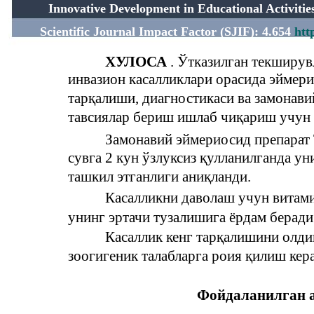
Innovative Development in Educational Activit
Scientific Journal Impact Factor (SJIF): 4.654
htt
ХУЛОСА
. Ўтказилган текширув
инвазион касалликлари орасида эймери
тарқалиши, диагностикаси ва замонав
тавсиялар бериш ишлаб чиқариш учун 
Замонавий эймериосид препарат 
сувга 2 кун ўзлуксиз қулланилганда у
ташкил этганлиги аниқланди.
Касалликни даволаш учун витам
унинг эртачи тузалишига ёрдам беради
Касаллик кенг тарқалишини олди
зоогигеник талабларга роия қилиш кера
Фойдаланилган а