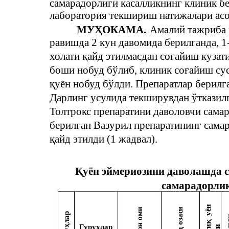
самарадорлиги касалликнинг клиник бе
лаборатория текшириш натижалари асо
МУҲОКАМА.
Амалий тажриба 
равишда 2 кун давомида берилганда, 
холати қайд этилмасдан соғайиш кузат
боши нобуд бўлиб, клиник соғайиш сус
қуён нобуд бўлди. Препаратлар берилг
Дарлинг усулида текширувдан ўтказилг
Толтрокс препаратини даволовчи самар
берилган Вазурил препаратининг самар
қайд этилди (1 жадвал).
Қуён эймериозини даволашда 
самарадорли
н
оми
и
уё
озас
уҳлар
қ
н
Гуруҳлар
и
и
д