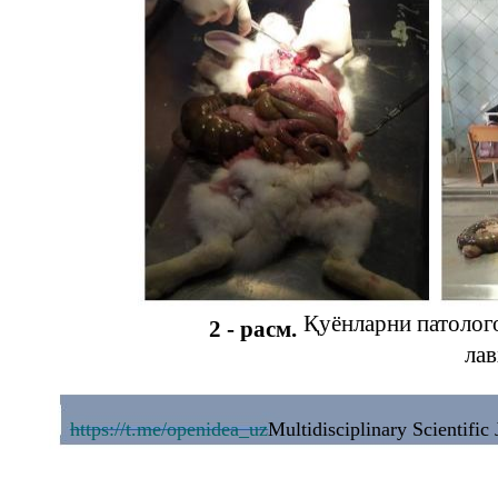
Қуёнларни патолог
2 - расм.
лав
https://t.me/openidea_uz
Multidisciplinary Scientific