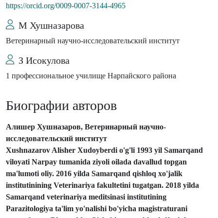
https://orcid.org/0009-0007-3144-4965
М Хушназарова
Ветеринарный научно-исследовательский институт
З Исокулова
1 профессиональное училище Нарпайского района
Биографии авторов
Алишер Хушназаров, Ветеринарный научно-
исследовательский институт
Xushnazarov Alisher Xudoyberdi o'g'li 1993 yil Samarqand
viloyati Narpay tumanida ziyoli oilada davallud topgan
ma'lumoti oliy.
2016 yilda Samarqand qishloq xo'jalik
institutinining Veterinariya fakultetini tugatgan.
2018 yilda
Samarqand veterinariya meditsinasi institutining
Parazitologiya ta'lim yo'nalishi bo'yicha magistraturani