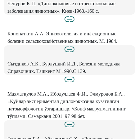
Чепуров К.П. «Диплококковые и стрептококковые
заболевания животных». Киев-1963.-160 с.
Конопаткин А.А. Эпизоотология и инфекционные
болезни сельскохозяйственных животных. М. 1984.
Сытдиков А.К.. Бурлуцкий И.Д., Болезни молодняка.
Справочник. Ташкент М 1990.С 139.
Махматкулов М.А., Ибодуллаев Ф.И., Элмуродов Б.А.,
«Қўйлар экспериментал диплококкозида кузатилган
патоморфологик ўзгаришлар. //Конф маьруз.матнининг
тўплами. Самарканд 2001. 97-98 бет.
Элмуродов Б.А., Абдалимов С.Х., «Диплококкоз»