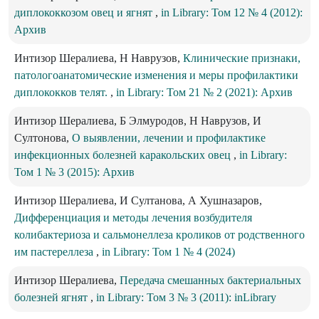
диплококкозом овец и ягнят
,
in Library: Том 12 № 4 (2012):
Архив
Интизор Шералиева, Н Наврузов,
Клинические признаки,
патологоанатомические изменения и меры профилактики
диплококков телят.
,
in Library: Том 21 № 2 (2021): Архив
Интизор Шералиева, Б Элмуродов, Н Наврузов, И
Султонова,
О выявлении, лечении и профилактике
инфекционных болезней каракольских овец
,
in Library:
Том 1 № 3 (2015): Архив
Интизор Шералиева, И Султанова, А Хушназаров,
Дифференциация и методы лечения возбудителя
колибактериоза и сальмонеллеза кроликов от родственного
им пастереллеза
,
in Library: Том 1 № 4 (2024)
Интизор Шералиева,
Передача смешанных бактериальных
болезней ягнят
,
in Library: Том 3 № 3 (2011): inLibrary