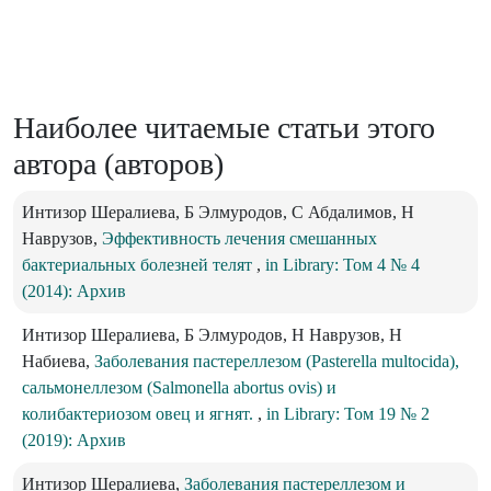
Наиболее читаемые статьи этого
автора (авторов)
Интизор Шералиева, Б Элмуродов, С Абдалимов, Н
Наврузов,
Эффективность лечения смешанных
бактериальных болезней телят
,
in Library: Том 4 № 4
(2014): Архив
Интизор Шералиева, Б Элмуродов, Н Наврузов, Н
Набиева,
Заболевания пастереллезом (Pasterella multocida),
сальмонеллезом (Salmonella abortus ovis) и
колибактериозом овец и ягнят.
,
in Library: Том 19 № 2
(2019): Архив
Интизор Шералиева,
Заболевания пастереллезом и