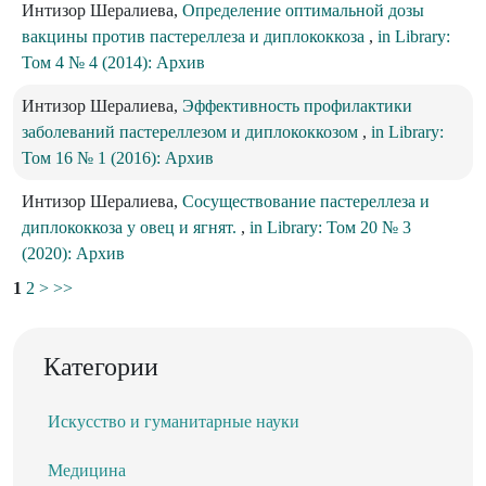
Интизор Шералиева,
Определение оптимальной дозы
вакцины против пастереллеза и диплококкоза
,
in Library:
Том 4 № 4 (2014): Архив
Интизор Шералиева,
Эффективность профилактики
заболеваний пастереллезом и диплококкозом
,
in Library:
Том 16 № 1 (2016): Архив
Интизор Шералиева,
Сосуществование пастереллеза и
диплококкоза у овец и ягнят.
,
in Library: Том 20 № 3
(2020): Архив
1
2
>
>>
Категории
Искусство и гуманитарные науки
Медицина