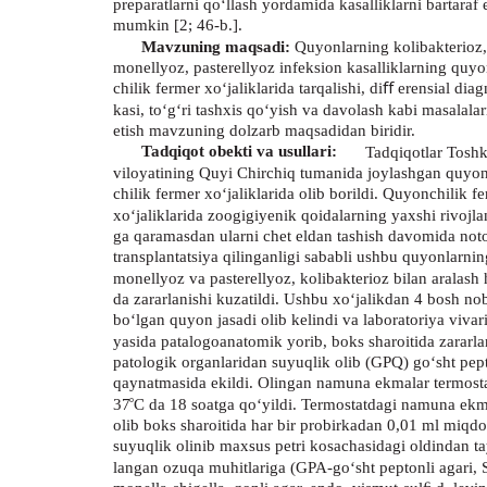
preparatlarni qo‘llash yordamida kasalliklarni bartaraf 
mumkin [2; 46-b.].
Mavzuning maqsadi:
Quyonlarning kolibakterioz,
monellyoz, pasterellyoz infeksion kasalliklarning quyo
chilik fermer xo‘jaliklarida tarqalishi, diﬀ erensial diag
kasi, to‘g‘ri tashxis qo‘yish va davolash kabi masalalar
etish mavzuning dolzarb maqsadidan biridir.
Tadqiqot obekti va usullari:
Tadqiqotlar Tosh
viloyatining Quyi Chirchiq tumanida joylashgan quyo
chilik fermer xo‘jaliklarida olib borildi. Quyonchilik f
xo‘jaliklarida zoogigiyenik qoidalarning yaxshi rivojla
ga qaramasdan ularni chet eldan tashish davomida noto
transplantatsiya qilinganligi sababli ushbu quyonlarnin
monellyoz va pasterellyoz, kolibakterioz bilan aralash 
da zararlanishi kuzatildi. Ushbu xo‘jalikdan 4 bosh no
bo‘lgan quyon jasadi olib kelindi va laboratoriya vivari
yasida patalogoanatomik yorib, boks sharoitida zararl
patologik organlaridan suyuqlik olib (GPQ) go‘sht pep
qaynatmasida ekildi. Olingan namuna ekmalar termost
o
37
C da 18 soatga qo‘yildi. Termostatdagi namuna ekm
olib boks sharoitida har bir probirkadan 0,01 ml miqd
suyuqlik olinib maxsus petri kosachasidagi oldindan t
langan ozuqa muhitlariga (GPA-go‘sht peptonli agari, S