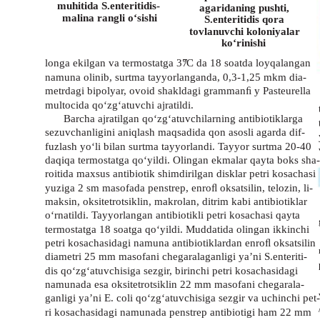
muhitida S.enteritidis-
agaridaning pushti,
malina rangli o‘sishi
S.enteritidis qora
tovlanuvchi koloniyalar
ko‘rinishi
longa ekilgan va termostatga 37
o
C da 18 soatda loyqalangan
namuna olinib, surtma tayyorlanganda, 0,3-1,25 mkm dia-
metrdagi bipolyar, ovoid shakldagi grammanﬁ y Pasteurella
multocida qo‘zg‘atuvchi ajratildi.
Barcha ajratilgan qo‘zg‘atuvchilarning antibiotiklarga
sezuvchanligini aniqlash maqsadida qon asosli agarda dif-
fuzlash yo‘li bilan surtma tayyorlandi. Tayyor surtma 20-40
daqiqa termostatga qo‘yildi. Olingan ekmalar qayta boks sha-
roitida maxsus antibiotik shimdirilgan disklar petri kosachasi
yuziga 2 sm masofada penstrep, enroﬂ oksatsilin, telozin, li-
maksin, oksitetrotsiklin, makrolan, ditrim kabi antibiotiklar
o‘rnatildi. Tayyorlangan antibiotikli petri kosachasi qayta
termostatga 18 soatga qo‘yildi. Muddatida olingan ikkinchi
petri kosachasidagi namuna antibiotiklardan enroﬂ oksatsilin
diametri 25 mm masofani chegaralaganligi ya’ni S.enteriti-
dis qo‘zg‘atuvchisiga sezgir, birinchi petri kosachasidagi
namunada esa oksitetrotsiklin 22 mm masofani chegarala-
ganligi ya’ni E. coli qo‘zg‘atuvchisiga sezgir va uchinchi pet-
ri kosachasidagi namunada penstrep antibiotigi ham 22 mm