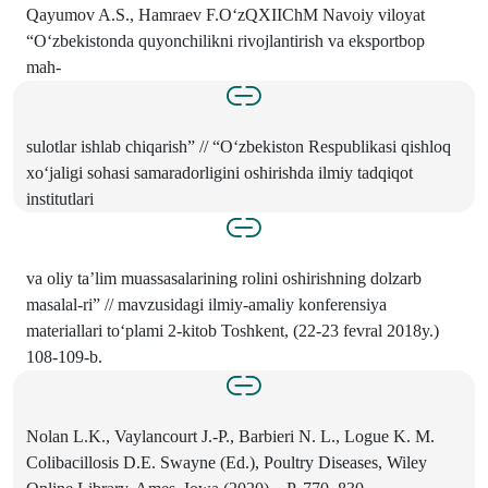
Qayumov A.S., Hamraev F.O‘zQXIIChM Navoiy viloyat
“O‘zbekistonda quyonchilikni rivojlantirish va eksportbop
mah-
sulotlar ishlab chiqarish” // “O‘zbekiston Respublikasi qishloq
xo‘jaligi sohasi samaradorligini oshirishda ilmiy tadqiqot
institutlari
va oliy ta’lim muassasalarining rolini oshirishning dolzarb
masalal-ri” // mavzusidagi ilmiy-amaliy konferensiya
materiallari to‘plami 2-kitob Toshkent, (22-23 fevral 2018y.)
108-109-b.
Nolan L.K., Vaylancourt J.-P., Barbieri N. L., Logue K. M.
Colibacillosis D.E. Swayne (Ed.), Poultry Diseases, Wiley