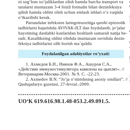
ni sog‘lom xo‘jaliklardan olish hamda barcha transport va
taralarni muntazam 3-4 foizli formalin bilan dezinfeksiya
qilish hamda oldini olish uchun emlash ishlari o‘z vaqtida
o‘tkazilishi kerak.
Parrandalar infeksion laringotraxeitiga qarshi epizootik
tadbirlarni bajarishda AVIVAK-ILT dan foydalanib, jo‘jalar
hayotining dastlabki kunlaridan boshlash samarali natija be-
radi. Kasallikning oldini olishda muntazam ravishda dezin-
feksiya tadbirlarini olib borish ma`quldir.
Foydalanilgan adabiyotlar ro‘yxati:
1. Ахмедов Б.Н., Ниязов Ф.А., Ашуров С.А.,
«Действие иммуностимулятора кавилона на цыплят». //
Ветеринария-Москва-2001. № 9. С. -22-23.
2. Axmedov B.N. “Jo‘ja o‘stirishning asosiy omillari”. //
Qashqadaryo gazetasi. 27-fevral.-2009.
UO‘K 619.616.98.1.48-053.2.49.091.5.