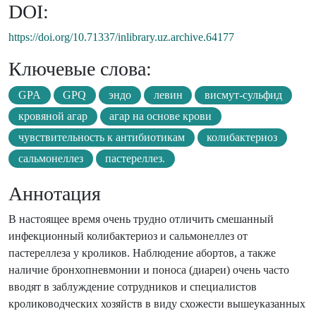
DOI:
https://doi.org/10.71337/inlibrary.uz.archive.64177
Ключевые слова:
GPA
GPQ
эндо
левин
висмут-сульфид
кровяной агар
агар на основе крови
чувствительность к антибиотикам
колибактериоз
сальмонеллез
пастереллез.
Аннотация
В настоящее время очень трудно отличить смешанный
инфекционный колибактериоз и сальмонеллез от
пастереллеза у кроликов. Наблюдение абортов, а также
наличие бронхопневмонии и поноса (диареи) очень часто
вводят в заблуждение сотрудников и специалистов
кролиководческих хозяйств в виду схожести вышеуказанных