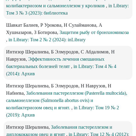
колибактериозом и сальмонеллезом у кроликов
,
in Library:
Том 3 № 3 (2023): библиотека
Шавкат Балиев, Р Урокова, Н Сулайманова, А
Хушназаров, З Ботирова,
Защитим рыбу от бронхиомикоза
,
in Library: Том 2 № 2 (2024): inLibrary
Интизор Шералиева, Б Элмуродов, С Абдалимов, Н
Наврузов,
Эффективность лечения смешанных
бактериальных болезней телят
,
in Library: Том 4 № 4
(2014): Архив
Интизор Шералиева, Б Элмуродов, Н Наврузов, Н
Набиева,
Заболевания пастереллезом (Pasterella multocida),
сальмонеллезом (Salmonella abortus ovis) и
колибактериозом овец и ягнят.
,
in Library: Том 19 № 2
(2019): Архив
Интизор Шералиева,
Заболевания пастереллезом и
диплококкозом овец и ягнят
,
in Library: Том 12 № 4 (2012):