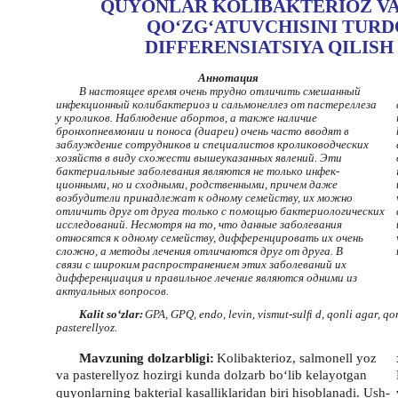
QUYONLAR KOLIBAKTERIOZ VA
QO‘ZG‘ATUVCHISINI TUR
DIFFERENSIATSIYA QILISH
Аннотация
В настоящее время очень трудно отличить смешанный
инфекционный колибактериоз и сальмонеллез от пастереллеза
у кроликов. Наблюдение абортов, а также наличие
бронхопневмонии и поноса (диареи) очень часто вводят в
заблуждение сотрудников и специалистов кролиководческих
хозяйств в виду схожести вышеуказанных явлений. Эти
бактериальные заболевания являются не только инфек-
ционными, но и сходными, родственными, причем даже
возбудители принадлежат к одному семейству, их можно
отличить друг от друга только с помощью бактериологических
исследований. Несмотря на то, что данные заболевания
относятся к одному семейству, дифференцировать их очень
сложно, а методы лечения отличаются друг от друга. В
связи с широким распространением этих заболеваний их
дифференциация и правильное лечение являются одними из
актуальных вопросов.
Kalit so‘zlar:
GPA, GPQ, endo, levin, vismut-sulﬁ d, qonli agar, qon
pasterellyoz.
Mavzuning dolzarbligi:
Kolibakterioz, salmonell yoz
va pasterellyoz hozirgi kunda dolzarb bo‘lib kelayotgan
quyonlarning bakterial kasalliklaridan biri hisoblanadi. Ush-