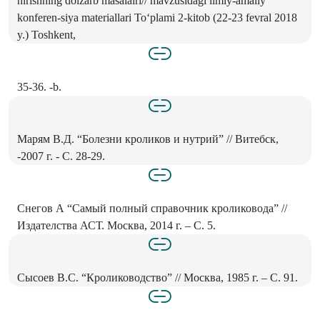
hirishning dolzarb masalalri// mavzusidagi ilmiy-amaliy
konferen-siya materiallari To‘plami 2-kitob (22-23 fevral 2018
y.) Toshkent,
35-36. -b.
Марям В.Д. “Болезни кроликов и нутрий” // Витебск,
-2007 г. - С. 28-29.
Снегов А “Самый полный справочник кроликовода” //
Издателства АСТ. Москва, 2014 г. – С. 5.
Сысоев В.С. “Кролиководство” // Москва, 1985 г. – С. 91.