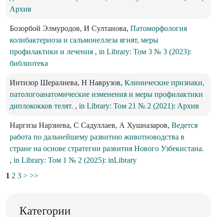
Архив
Бозорбой Элмуродов, И Султанова,
Патоморфология
колибактериоза и сальмонеллеза ягнят, меры
профилактики и лечения
,
in Library: Том 3 № 3 (2023):
библиотека
Интизор Шералиева, Н Наврузов,
Клинические признаки,
патологоанатомические изменения и меры профилактики
диплококков телят.
,
in Library: Том 21 № 2 (2021): Архив
Наргиза Нарзиева, С Садуллаев, А Хушназаров,
Ведется
работа по дальнейшему развитию животноводства в
стране на основе стратегии развития Нового Узбекистана.
,
in Library: Том 1 № 2 (2025): inLibrary
1
2
3
>
>>
Категории