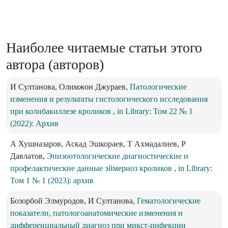
Наиболее читаемые статьи этого
автора (авторов)
И Султанова, Олимжон Джураев,
Патологические
изменения и результаты гистологического исследования
при колибакиллезе кроликов
,
in Library: Том 22 № 1
(2022): Архив
А Хушназаров, Аскад Эшкораев, Т Ахмадалиев, Р
Давлатов,
Эпизоотологические диагностические и
профелактические данные эймериоз кроликов
,
in Library:
Том 1 № 1 (2023): архив
Бозорбой Элмуродов, И Султанова,
Гематологические
показатели, патологоанатомические изменения и
дифференциальный диагноз при микст-инфекции