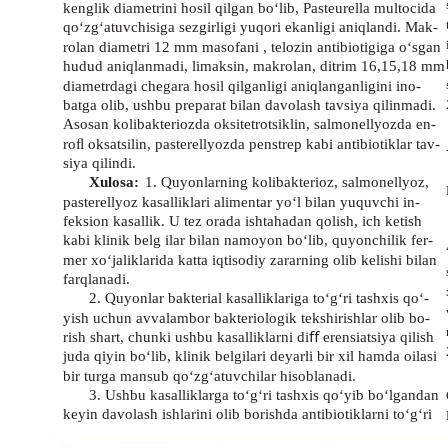
kenglik diametrini hosil qilgan bo‘lib, Pasteurella multocida
qo‘zg‘atuvchisiga sezgirligi yuqori ekanligi aniqlandi. Mak-
rolan diametri 12 mm masofani , telozin antibiotigiga o‘sgan
hudud aniqlanmadi, limaksin, makrolan, ditrim 16,15,18 mm
diametrdagi chegara hosil qilganligi aniqlanganligini ino-
batga olib, ushbu preparat bilan davolash tavsiya qilinmadi.
Asosan kolibakteriozda oksitetrotsiklin, salmonellyozda en-
roﬂ oksatsilin, pasterellyozda penstrep kabi antibiotiklar tav-
siya qilindi.
Xulosa:
1. Quyonlarning kolibakterioz, salmonellyoz,
pasterellyoz kasalliklari alimentar yo‘l bilan yuquvchi in-
feksion kasallik. U tez orada ishtahadan qolish, ich ketish
kabi klinik belg ilar bilan namoyon bo‘lib, quyonchilik fer-
mer xo‘jaliklarida katta iqtisodiy zararning olib kelishi bilan
farqlanadi.
2. Quyonlar bakterial kasalliklariga to‘g‘ri tashxis qo‘-
yish uchun avvalambor bakteriologik tekshirishlar olib bo-
rish shart, chunki ushbu kasalliklarni diﬀ erensiatsiya qilish
juda qiyin bo‘lib, klinik belgilari deyarli bir xil hamda oilasi
bir turga mansub qo‘zg‘atuvchilar hisoblanadi.
3. Ushbu kasalliklarga to‘g‘ri tashxis qo‘yib bo‘lgandan
keyin davolash ishlarini olib borishda antibiotiklarni to‘g‘ri