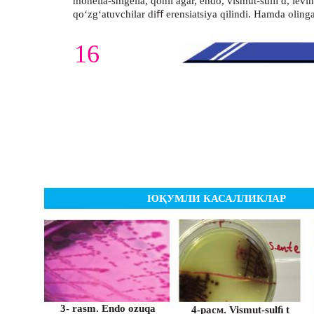
monella-shigella, qonli agar, endo, vismut-sulﬁ d, levin
qo‘zg‘atuvchilar diﬀ erensiatsiya qilindi. Hamda oling
16
ЮҚУМЛИ КАСАЛЛИКЛАР
3- rasm. Endo ozuqa
4-расм. Vismut-sulﬁ t