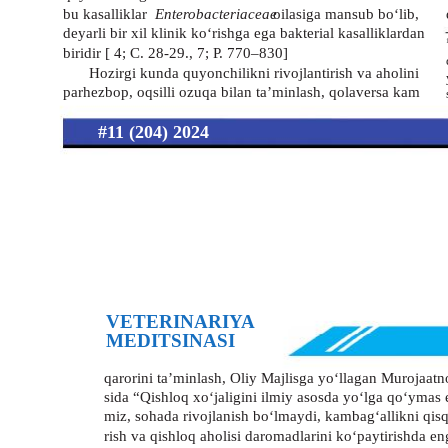
bu kasalliklar
Enterobacteriaceae
oilasiga mansub bo‘lib,
deyarli bir xil klinik ko‘rishga ega bakterial kasalliklardan
biridir [ 4; С. 28-29., 7; P. 770–830]
Hozirgi kunda quyonchilikni rivojlantirish va aholini
parhezbop, oqsilli ozuqa bilan ta’minlash, qolaversa kam
#11 (204) 2024
VETERINARIYA
MEDITSINASI
qarorini ta’minlash, Oliy Majlisga yo‘llagan Murojaat
sida “Qishloq xo‘jaligini ilmiy asosda yo‘lga qo‘ymas
miz, sohada rivojlanish bo‘lmaydi, kambag‘allikni qisq
rish va qishloq aholisi daromadlarini ko‘paytirishda en