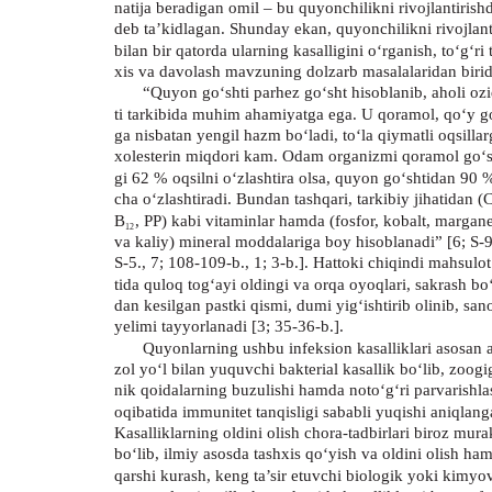
natija beradigan omil – bu quyonchilikni rivojlantirishd
deb ta’kidlagan. Shunday ekan, quyonchilikni rivojlant
bilan bir qatorda ularning kasalligini o‘rganish, to‘g‘ri 
xis va davolash mavzuning dolzarb masalalaridan birid
“Quyon go‘shti parhez go‘sht hisoblanib, aholi oz
ti tarkibida muhim ahamiyatga ega. U qoramol, qo‘y go
ga nisbatan yengil hazm bo‘ladi, to‘la qiymatli oqsillar
xolesterin miqdori kam. Odam organizmi qoramol go‘s
gi 62 % oqsilni o‘zlashtira olsa, quyon go‘shtidan 90 
cha o‘zlashtiradi. Bundan tashqari, tarkibiy jihatidan (
B
, PP) kabi vitaminlar hamda (fosfor, kobalt, margane
12
va kaliy) mineral moddalariga boy hisoblanadi” [6; S-9
S-5., 7; 108-109-b., 1; 3-b.]. Hattoki chiqindi mahsulot 
tida quloq tog‘ayi oldingi va orqa oyoqlari, sakrash bo‘
dan kesilgan pastki qismi, dumi yig‘ishtirib olinib, san
yelimi tayyorlanadi [3; 35-36-b.].
Quyonlarning ushbu infeksion kasalliklari asosan 
zol yo‘l bilan yuquvchi bakterial kasallik bo‘lib, zoogi
nik qoidalarning buzulishi hamda noto‘g‘ri parvarishla
oqibatida immunitet tanqisligi sababli yuqishi aniqlang
Kasalliklarning oldini olish chora-tadbirlari biroz mur
bo‘lib, ilmiy asosda tashxis qo‘yish va oldini olish ha
qarshi kurash, keng ta’sir etuvchi biologik yoki kimyo