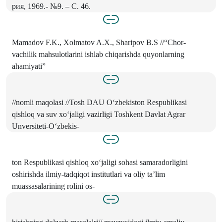
рия, 1969.- №9. – С. 46.
Mamadov F.K., Xolmatov A.X., Sharipov B.S //“Chor-
vachilik mahsulotlarini ishlab chiqarishda quyonlarning
ahamiyati”
//nomli maqolasi //Tosh DAU O‘zbekiston Respublikasi
qishloq va suv xo‘jaligi vazirligi Toshkent Davlat Agrar
Unversiteti-O‘zbekis-
ton Respublikasi qishloq xo‘jaligi sohasi samaradorligini
oshirishda ilmiy-tadqiqot institutlari va oliy ta’lim
muassasalarining rolini os-