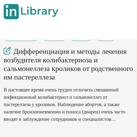
05-02-2025
15-17
144
37
Дифференциация и методы лечения
возбудителя колибактериоза и
сальмонеллеза кроликов от родственного
им пастереллеза
В настоящее время очень трудно отличить смешанный
инфекционный колибактериоз и сальмонеллез от
пастереллеза у кроликов. Наблюдение абортов, а также
наличие бронхопневмонии и поноса (диареи) очень часто
вводят в заблуждение сотрудников и специалистов
кролиководческих хозяйств в виду схожести вышеуказанных
явлений. Эти бактериальные заболевания являются не только