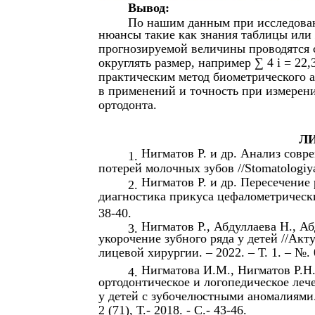
Вывод:
По нашим данным при исследован
нюансы такие как знания таблицы или 
прогнозируемой величины проводятся с
округлять размер, например ∑ 4 i = 22,
практическим метод биометрического а
в применений и точность при измерения
ортодонта.
ЛИ
Нигматов Р. и др. Анализ совр
1.
потерей молочных зубов //Stomatologiya.
Нигматов Р. и др. Пересечение
2.
диагностика прикуса цефалометрическим 
38-40.
Нигматов Р., Абдуллаева Н., А
3.
укорочение зубного ряда у детей //Ак
лицевой хирургии. – 2022. – Т. 1. – №. 
Нигматова И.М., Нигматов Р.Н
4.
ортодонтическое и логопедическое леч
у детей с зубочелюстными аномалиями.
2 (71), Т.- 2018. - С.- 43-46.