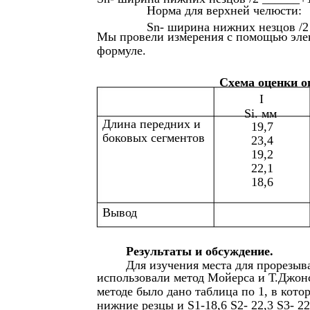
Норма для верхней челюсти:
Sn- ширина нижних незцов /2
Мы провели измерения с помощью элек
формуле.
Схема оценки о
I
Si. мм
Длина передних и
19,7
боковых сегментов
23,4
19,2
22,1
18,6
Вывод
Результаты и обсуждение.
Для изучения места для прорезыв
использовали метод Мойерса и Т.Джон
методе было дано таблица по 1, в кот
нижние резцы и S1-18,6 S2- 22,3 S3- 2