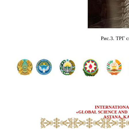
Рис.3. ТРГ 
INTERNATIONA
«GLOBAL SCIENCE AND 
ASTANA, KA