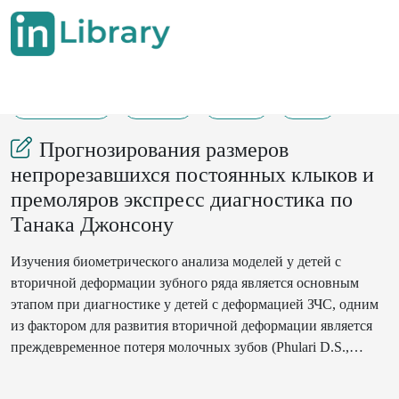
10-10-2024
51-54
265
98
Прогнозирования размеров
непрорезавшихся постоянных клыков и
премоляров экспресс диагностика по
Танака Джонсону
Изучения биометрического анализа моделей у детей с
вторичной деформации зубного ряда является основным
этапом при диагностике у детей с деформацией ЗЧС, одним
из фактором для развития вторичной деформации является
преждевременное потеря молочных зубов (Phulari D.S.,
2017). Одним из важных аспектов диагностики при сменном
прикусе является определение несоответствия размера зуба и