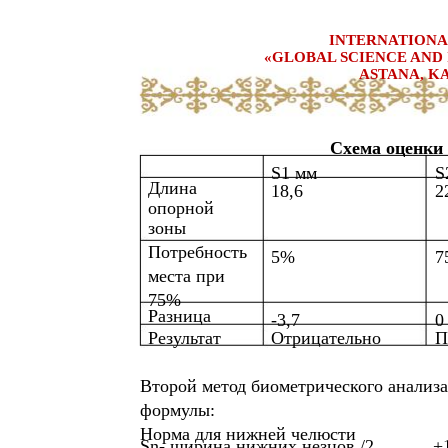
INTERNATIONA
«GLOBAL SCIENCE AND 
ASTANA, KA
Схема оценки
S1 мм
S
Длина
18,6
2
опорной
зоны
Потребность
5%
7
места при
75%
Разница
-3,7
0
Результат
Отрицательно
П
Второй метод биометрического анализ
формулы:
Норма для нижней челюсти
Sn- ширина нижних незцов /2 ______+