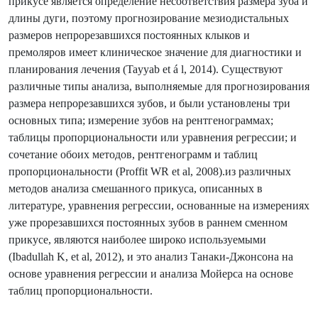
прикусе является определение несоответствия размера зуба и
длины дуги, поэтому прогнозирование мезиодистальных
размеров непрорезавшихся постоянных клыков и
премоляров имеет клиническое значение для диагностики и
планирования лечения (Tayyab et á l, 2014). Существуют
различные типы анализа, выполняемые для прогнозирования
размера непрорезавшихся зубов, и были установлены три
основных типа; измерение зубов на рентгенограммах;
таблицы пропорциональности или уравнения регрессии; и
сочетание обоих методов, рентгенограмм и таблиц
пропорциональности (Proffit WR et al, 2008).из различных
методов анализа смешанного прикуса, описанных в
литературе, уравнения регрессии, основанные на измерениях
уже прорезавшихся постоянных зубов в раннем сменном
прикусе, являются наиболее широко используемыми
(Ibadullah K, et al, 2012), и это анализ Танаки-Джонсона на
основе уравнения регрессии и анализа Мойерса на основе
таблиц пропорциональности.