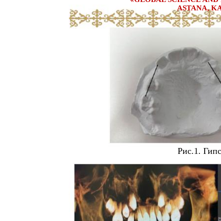
ASTANA, KA
Рис.1. Гип