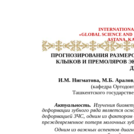
INTERNATIONA
«GLOBAL SCIENCE AND 
ASTANA, KA
ПРОГНОЗИРОВАНИЯ РАЗМЕР
КЛЫКОВ И ПРЕМОЛЯРОВ Э
Д
И.М. Нигматова, М.Б. Аралов
(кафедра Ортодон
Ташкентского государстве
Актуальность.
Изучения биомет
деформации зубного ряда является осн
деформацией ЗЧС, одним из фактором 
преждевременное потеря молочных зубов
Одним из важных аспектов диагно