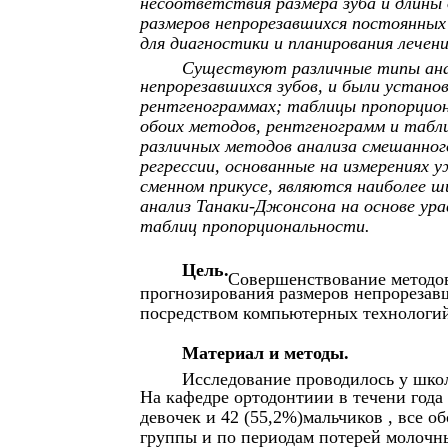
несоответствия размера зуба и длины 
размеров непрорезавшихся постоянных 
для диагностики и планирования лечения 
Существуют различные типы анал
непрорезавшихся зубов, и были устано
рентгенограммах; таблицы пропорциона
обоих методов, рентгенограмм и таблиц
различных методов анализа смешанного
регрессии, основанные на измерениях 
сменном прикусе, являются наиболее шир
анализ Танаки-Джонсона на основе ура
таблиц пропорциональности.
Цель.
Совершенствование методов
прогнозирования размеров непрорезав
посредством компьютерных технологи
Материал и методы.
Исследование проводилось у школь
На кафедре ортодонтиии в течени года
девочек и 42 (55,2%)мальчиков , все 
группы и по периодам потерей молочны