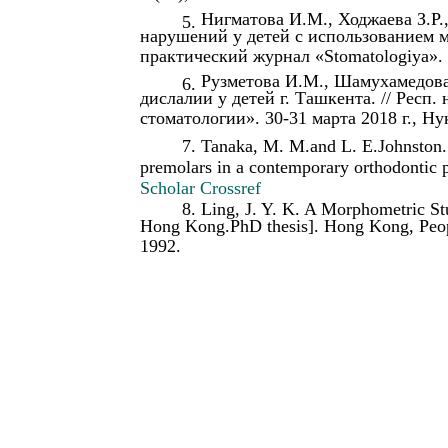
Нигматова И.М., Ходжаева З.Р.
5.
нарушений у детей с использованием м
практический журнал «Stomatologiya». №
Рузметова И.М., Шамухамедова
6.
дислалии у детей г. Ташкента. // Респ
стоматологии». 30-31 марта 2018 г., Нук
7.
Tanaka, M. M.and L. E.Johnston. 
premolars in a contemporary orthodontic 
Scholar
Crossref
8.
Ling, J. Y. K. A Morphometric Stu
Hong Kong.PhD thesis]. Hong Kong, Peopl
1992.