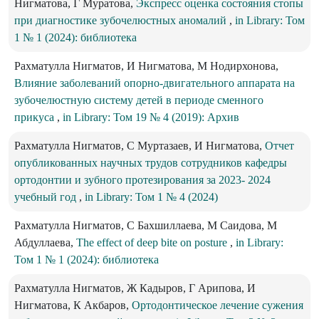
Нигматова, Г Муратова,
Экспресс оценка состояния стопы
при диагностике зубочелюстных аномалий
,
in Library: Том
1 № 1 (2024): библиотека
Рахматулла Нигматов, И Нигматова, М Нодирхонова,
Влияние заболеваний опорно-двигательного аппарата на
зубочелюстную систему детей в периоде сменного
прикуса
,
in Library: Том 19 № 4 (2019): Архив
Рахматулла Нигматов, С Муртазаев, И Нигматова,
Отчет
опубликованных научных трудов сотрудников кафедры
ортодонтии и зубного протезирования за 2023- 2024
учебный год
,
in Library: Том 1 № 4 (2024)
Рахматулла Нигматов, С Бахшиллаева, М Саидова, М
Абдуллаева,
The effect of deep bite on posture
,
in Library:
Том 1 № 1 (2024): библиотека
Рахматулла Нигматов, Ж Кадыров, Г Арипова, И
Нигматова, К Акбаров,
Ортодонтическое лечение сужения