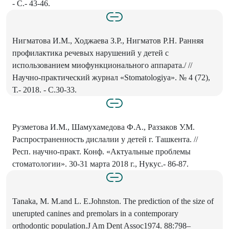
- С.- 43-46.
Нигматова И.М., Ходжаева З.Р., Нигматов Р.Н. Ранняя
профилактика речевых нарушений у детей с
использованием миофункционального аппарата./ //
Научно-практический журнал «Stomatologiya». № 4 (72),
Т.- 2018. - С.30-33.
Рузметова И.М., Шамухамедова Ф.А., Раззаков У.М.
Распространенность дислалии у детей г. Ташкента. //
Респ. научно-практ. Конф. «Актуальные проблемы
стоматологии». 30-31 марта 2018 г., Нукус.- 86-87.
Tanaka, M. M.and L. E.Johnston. The prediction of the size of
unerupted canines and premolars in a contemporary
orthodontic population.J Am Dent Assoc1974. 88:798–