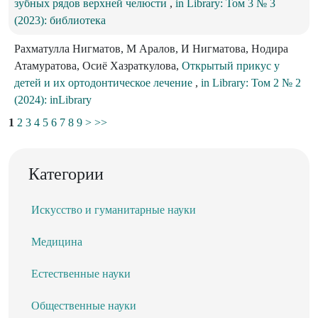
зубных рядов верхней челюсти
,
in Library: Том 3 № 3
(2023): библиотека
Рахматулла Нигматов, М Аралов, И Нигматова, Нодира
Атамуратова, Осиё Хазраткулова,
Открытый прикус у
детей и их ортодонтическое лечение
,
in Library: Том 2 № 2
(2024): inLibrary
1
2
3
4
5
6
7
8
9
>
>>
Категории
Искусство и гуманитарные науки
Медицина
Естественные науки
Общественные науки