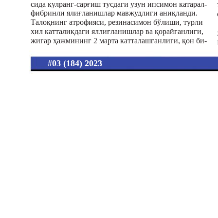
сида кулранг-сарғиш тусдаги узун ипсимон катарал-
фибринли ялиғланишлар мавжудлиги аниқланди.
Талоқнинг атрофияси, резинасимон бўлиши, турли
хил катталикдаги яллиғланишлар ва қорайганлиги,
жигар ҳажмининг 2 марта катталашганлиги, қон би-
#03 (184) 2023