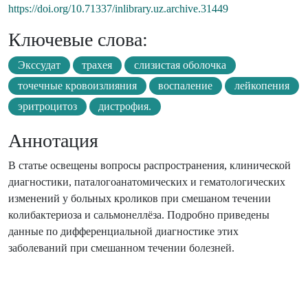
https://doi.org/10.71337/inlibrary.uz.archive.31449
Ключевые слова:
Экссудат
трахея
слизистая оболочка
точечные кровоизлияния
воспаление
лейкопения
эритроцитоз
дистрофия.
Аннотация
В статье освещены вопросы распространения, клинической
диагностики, паталогоанатомических и гематологических
изменений у больных кроликов при смешаном течении
колибактериоза и сальмонеллёза. Подробно приведены
данные по дифференциальной диагностике этих
заболеваний при смешанном течении болезней.