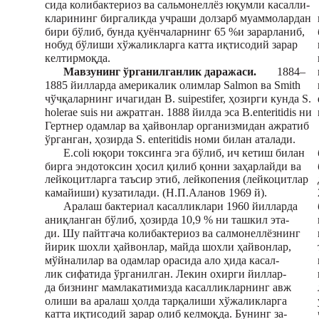
сида колибактериоз ва сальмонеллёз юқумли касалли-
кларининг биргаликда учраши долзарб муаммолардан
бири бўлиб, бунда қуёнчаларнинг 65 %и зарарланиб,
нобуд бўлиши хўжаликларга катта иқтисодий зарар
келтирмоқда.
Мавзунинг ўрганилганлик даражаси.
1884–
1885 йилларда америкалик олимлар Salmon ва Smith
чўчқаларнинг ичагидан В. suipestifer, ҳозирги кунда S.
holerae suis ни ажратган. 1888 йилда эса В.enteritidis ни
Гертнер одамлар ва ҳайвонлар организмидан ажратиб
ўрганган, ҳозирда S. enteritidis номи билан аталади.
E.coli юқори токсинга эга бўлиб, ич кетиш билан
бирга эндотоксин ҳосил қилиб қонни заҳарлайди ва
лейкоцитларга таъсир этиб, лейкопения (лейкоцитлар
камайиши) кузатилади. (Н.П.Аланов 1969 й).
Аралаш бактериал касалликлари 1960 йилларда
аниқланган бўлиб, ҳозирда 10,9 % ни ташкил эта-
ди. Шу пайтгача колибактериоз ва салмонеллёзнинг
йирик шохли ҳайвонлар, майда шохли ҳайвонлар,
мўйналилар ва одамлар орасида ало ҳида касал-
лик сифатида ўрганилган. Лекин охирги йиллар-
да бизнинг мамлакатимизда касалликларнинг авж
олиши ва аралаш ҳолда тарқалиши хўжаликларга
катта иқтисодий зарар олиб келмоқда. Бунинг за-