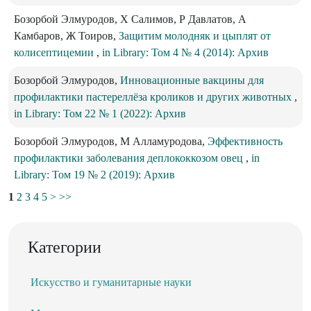
Бозорбой Элмуродов, Х Салимов, Р Давлатов, А
Камбаров, Ж Тоиров,
Защитим молодняк и цыплят от
колисептицемии
,
in Library: Том 4 № 4 (2014): Архив
Бозорбой Элмуродов,
Инновационные вакцины для
профилактики пастереллёза кроликов и других животных
,
in Library: Том 22 № 1 (2022): Архив
Бозорбой Элмуродов, М Алламуродова,
Эффективность
профилактики заболевания деплококкозом овец
,
in
Library: Том 19 № 2 (2019): Архив
1
2
3
4
5
>
>>
Категории
Искусство и гуманитарные науки