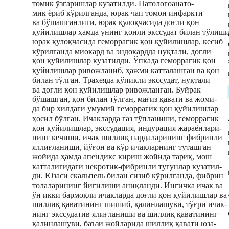
томик ўзгаришлар кузатилди. Патологоанато-
мик ёриб кўрилганда, юрак чап томон инфаркти
ва бўшашганлиги, юрак қулоқчасида доғли қон
қуйилишлар ҳамда унинг қонли экссудат билан тўлиши
юрак қулоқчасида геморрагик қон қуйилишлар, кесиб
кўрилганда миокард ва эндокардда нуқтали, доғли
қон қуйилишлар кузатилди. Ўпкада геморрагик қон
қуйилишлар ривожланиб, ҳажми катталашган ва қон
билан тўлган. Трахеяда кўпикли экссудат, нуқтали
ва доғли қон қуйилишлар ривожланган. Буйрак
бўшашган, қон билан тўлган, мағиз қавати ва жоми-
да бир хилдаги умумий геморрагик қон қуйилишлар
ҳосил бўлган. Ичакларда газ тўпланиши, геморрагик
қон қуйилишлар, экссудация, индурация жараёнлари-
нинг кечиши, ичак шиллиқ пардаларининг фибринли
яллиғланиши, йўғон ва кўр ичакларнинг туташган
жойида ҳамда апендикс кириш жойида тариқ, мош
катталигидаги некротик-фибринли тугунлар кузатил-
ди. Юзаси скальпель билан сизиб кўрилганда, фибрин
толаларининг йиғилиши аниқланди. Ингичка ичак ва
ўн икки бармоқли ичакларда доғли қон қуйилишлар ва
шиллиқ қаватининг шишиб, қалинлашуви, тўғри ичак-
нинг экссудатив ялиғланиши ва шиллиқ қаватининг
қалинлашуви, баъзи жойларида шиллиқ қавати юза-