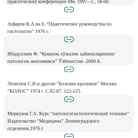
практический конференции Мн. 1997.- С. 58-60.
Зуфаров К.А.ва б. “Практическое руководства по
гистологии” 1976 г.
Ибадуллаев Ф. “Қишлоқ хўжалик ҳайвонларининг
патологик анатомияси” Ўзбекистон -2000 й.
Леонтюк С.В.и другие “Болезни кроликов” Москва
“КОЛОС” 1974 г. С.82-87, 122-125.
Меркулов Г.А. Курс “патологогистологический техники”
Издательство “Медицина” Ленинградского
отделение,1976 г.