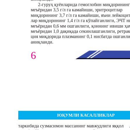
2-гуруҳ қуёнларида гемоглобин миқдорининг
меъёридан 3,5 г/л га камайиши, эритроцитлар
миқдорининг 3,7 г/л га камайиши, яъни лейкоцит
лар миқдорининг 1,4 г/л га кўпайганлиги, ЭЧТ н
меъёридан 0,6 мм ошганлиги, қоннинг ивиши ҳа
меъёридан 1,0 дақиқада секинлашганлиги, ретрак
ция миқдорида плазманинг 0,1 нисбатда ошганл
аниқланди.
6
ЮҚУМЛИ КАСАЛЛИКЛАР
таркибида сузмасимон массанинг мавжудлиги яққол