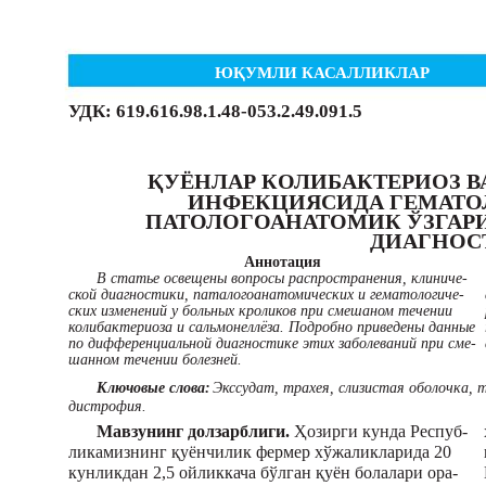
ЮҚУМЛИ КАСАЛЛИКЛАР
УДК: 619.616.98.1.48-053.2.49.091.5
ҚУЁНЛАР КОЛИБАКТЕРИОЗ В
ИНФЕКЦИЯСИДА ГЕМАТОЛ
ПАТОЛОГОАНАТОМИК ЎЗГАР
ДИАГНОС
Аннотация
В статье освещены вопросы распространения, клиниче-
ской диагностики, паталогоанатомических и гематологиче-
ских изменений у больных кроликов при смешаном течении
колибактериоза и сальмонеллёза. Подробно приведены данные
по дифференциальной диагностике этих заболеваний при сме-
шанном течении болезней.
Ключовые слова:
Экссудат, трахея, слизистая оболочка, т
дистрофия.
Мавзунинг долзарблиги.
Ҳозирги кунда Респуб-
ликамизнинг қуёнчилик фермер хўжаликларида 20
кунликдан 2,5 ойликкача бўлган қуён болалари ора-