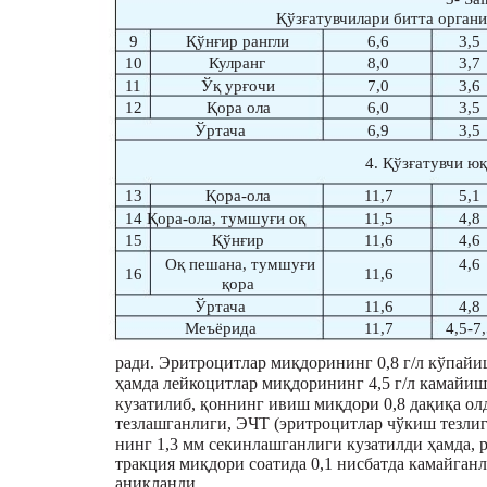
Қўзғатувчилари битта орган
9
Қўнғир рангли
6,6
3,5
10
Кулранг
8,0
3,7
11
Ўқ урғочи
7,0
3,6
12
Қора ола
6,0
3,5
Ўртача
6,9
3,5
4. Қўзғатувчи ю
13
Қора-ола
11,7
5,1
14 Қора-ола, тумшуғи оқ
11,5
4,8
15
Қўнғир
11,6
4,6
Оқ пешана, тумшуғи
4,6
16
11,6
қора
Ўртача
11,6
4,8
Меъёрида
11,7
4,5-7
ради. Эритроцитлар миқдорининг 0,8 г/л кўпай
ҳамда лейкоцитлар миқдорининг 4,5 г/л камайи
кузатилиб, қоннинг ивиш миқдори 0,8 дақиқа ол
тезлашганлиги, ЭЧТ (эритроцитлар чўкиш тезлиг
нинг 1,3 мм секинлашганлиги кузатилди ҳамда, р
тракция миқдори соатида 0,1 нисбатда камайган
аниқланди.