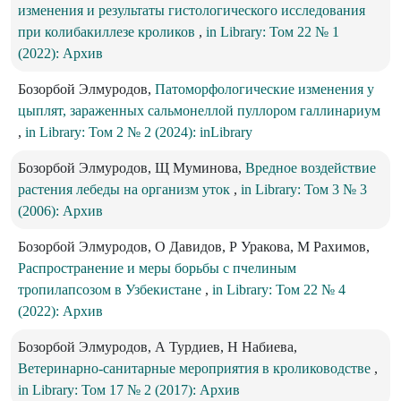
изменения и результаты гистологического исследования
при колибакиллезе кроликов
,
in Library: Том 22 № 1
(2022): Архив
Бозорбой Элмуродов,
Патоморфологические изменения у
цыплят, зараженных сальмонеллой пуллором галлинариум
,
in Library: Том 2 № 2 (2024): inLibrary
Бозорбой Элмуродов, Щ Муминова,
Вредное воздействие
растения лебеды на организм уток
,
in Library: Том 3 № 3
(2006): Архив
Бозорбой Элмуродов, О Давидов, Р Уракова, М Рахимов,
Распространение и меры борьбы с пчелиным
тропилапсозом в Узбекистане
,
in Library: Том 22 № 4
(2022): Архив
Бозорбой Элмуродов, А Турдиев, Н Набиева,
Ветеринарно-санитарные мероприятия в кролиководстве
,
in Library: Том 17 № 2 (2017): Архив