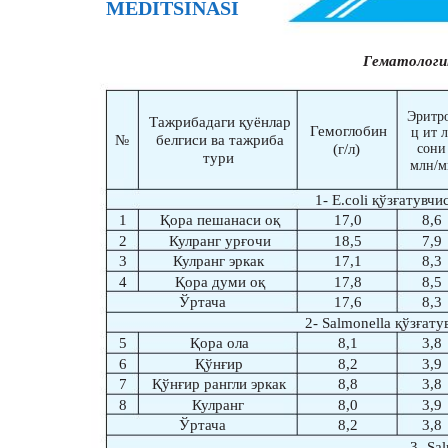
MEDITSINASI
Гематолог
Эритр
Тажрибадаги қуёнлар
Гемоглобин
ц ит 
№
белгиси ва тажриба
(г/л)
сони
тури
млн/м
1- Е.coli қўзғатувч
1
Қора пешанаси оқ
17,0
8,6
2
Кулранг урғочи
18,5
7,9
3
Кулранг эркак
17,1
8,3
4
Қора думи оқ
17,8
8,5
Ўртача
17,6
8,3
2- Salmonella қўзғат
5
Қора ола
8,1
3,8
6
Қўнғир
8,2
3,9
7
Қўнғир рангли эркак
8,8
3,8
8
Кулранг
8,0
3,9
Ўртача
8,2
3,8
3- Sal