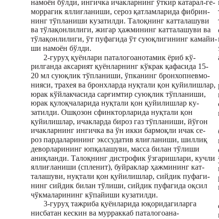
намоён бўлди, ингичка ичакларнинг ўткир катарал-ге-
моррагик яллиғланиши, сероз қатламларида фибрин-
нинг тўпланиши кузатилди. Талоқнинг катталашуви
ва тўлақонлилиги, жигар ҳажмининг катталашуви ва
тўлақонлилиги, ўт пуфагида ўт суюқлигининг камайи-
ши намоён бўлди.
2-гуруҳ қуёнлари паталогоанотамик ёриб кў-
рилганда аксарият қуёнларнинг кўкрак қафасида 15-
20 мл суюқлик тўпланиши, ўпканинг бронхопневмо-
нияси, трахея ва бронхларда нуқтали қон қуйилишлар,
юрак кўйлакчасида сарғимтир суюқлик тўпланиши,
юрак қулоқчаларида нуқтали қон қуйилишлар ку-
затилди. Ошқозон сфинкторларида нуқтали қон
қуйилишлар, ичакларда бироз газ тўпланиши, йўғон
ичакларнинг ингичка ва ўн икки бармоқли ичак се-
роз пардаларининг экссудатив ялиғланиши, шиллиқ
деворларининг юпқалашуви, масса билан тўлиши
аниқланди. Талоқнинг дистрофик ўзгаришлари, кучли
яллиғланиши (спленит), буйраклар ҳажмининг кат-
талашуви, нуқтали қон қуйилишлар, сийдик пуфаги-
нинг сийдик билан тўлиши, сийдик пуфагида оқсил
чўкмаларининг кўпайиши кузатилди.
3-гуруҳ тажриба қуёнларида юқоридагиларга
нисбатан кескин ва мурраккаб паталогоана-