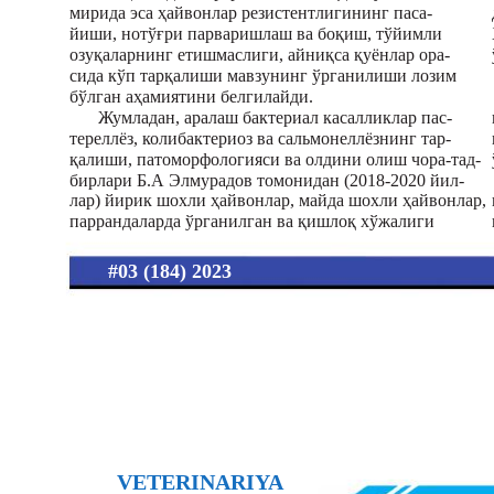
мирида эса ҳайвонлар резистентлигининг паса-
йиши, нотўғри парваришлаш ва боқиш, тўйимли
озуқаларнинг етишмаслиги, айниқса қуёнлар ора-
сида кўп тарқалиши мавзунинг ўрганилиши лозим
бўлган аҳамиятини белгилайди.
Жумладан, аралаш бактериал касалликлар пас-
тереллёз, колибактериоз ва сальмонеллёзнинг тар-
қалиши, патоморфологияси ва олдини олиш чора-тад-
бирлари Б.А Элмурадов томонидан (2018-2020 йил-
лар) йирик шохли ҳайвонлар, майда шохли ҳайвонлар,
паррандаларда ўрганилган ва қишлоқ хўжалиги
#03 (184) 2023
VETERINARIYA