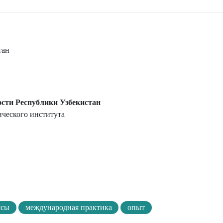
тан
ости Республики Узбекистан
ического института
ссы
международная практика
опыт