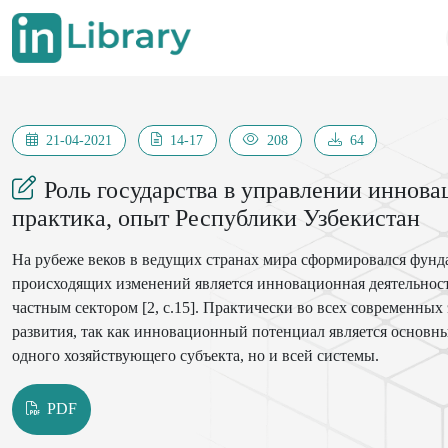
21-04-2021
14-17
208
64
Роль государства в управлении иннов
практика, опыт Республики Узбекистан
На рубеже веков в ведущих странах мира сформировался фундамент «новой» экономики, базирующейся на знаниях. Основой
происходящих изменений является инновационная деятельность, ускорение темпов инвестирования в знания государством и
частным сектором [2, c.15]. Практически во всех современных экономических теориях инновации признаны источником
развития, так как инновационный потенциал является основным источником роста, обеспечивающим развитие не только
одного хозяйствующего субъекта, но и всей системы.
PDF