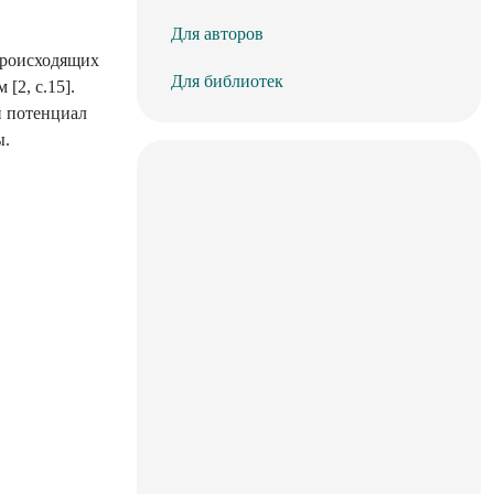
Для авторов
происходящих
Для библиотек
[2, c.15].
й потенциал
ы.