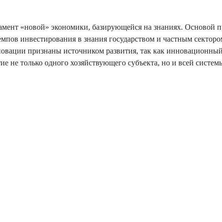
дамент «новой» экономики, базирующейся на знаниях. Основой 
мпов инвестирования в знания государством и частным сектором 
новации признаны источником развития, так как инновационны
е не только одного хозяйствующего субъекта, но и всей систем