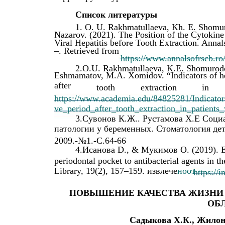
Список литературы
1. O. U. Rakhmatullaeva, Kh. E. Shomur
Nazarov. (2021). The Position of the Cytokine
Viral Hepatitis before Tooth Extraction. Anna
–. Retrieved from
https://www.annalsofrscb.ro/
2.O.U. Rakhmatullaeva, K.E. Shomurodo
Eshmamatov, M.A. Xomidov. “Indicators of hem
after
tooth
extraction
in
https://www.academia.edu/84825281/Indicator
ve_period_after_tooth_extraction_in_patients
3.Сувонов К.Ж.. Рустамова Х.Е Соци
патологии у беременных. Стоматология дет
2009.-№1.-С.64-66
4.Исанова D., & Мукимов O. (2019). Eval
periodontal pocket to antibacterial agents in th
Library, 19(2), 157–159. извлече
ноот
https://
ПОВЫШЕНИЕ КАЧЕСТВА ЖИЗНИ 
ОБ
Садыкова Х.К., Жилон