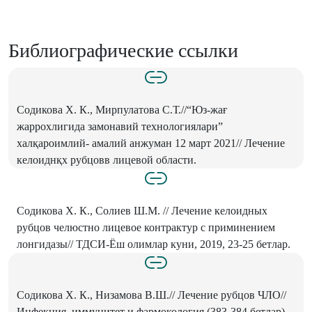
Библиографические ссылки
Содикова Х. К., Мирпулатова С.Т.//“Юз-жағ
жаррохлигида замонавий технологиялари”
халқароимлий- амалий анжуман 12 март 2021// Лечение
келоиднқх рубцовв лицевой области.
Содикова Х. К., Солиев Ш.М. // Лечение келоидных
рубцов челюстно лицевое контрактур с приминением
лонгидазы// ТДСИ-Ёш олимлар куни, 2019, 23-25 бетлар.
Содикова Х. К., Низамова В.Ш.// Лечение рубцов ЧЛО//
Инфекция, иммунитет и фармокология (383-384 бетлар)