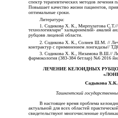
спектр терапевтических методов лечения 
Повышает качество жизни пациентов, прив
оптимальные сроки.
Литература:
1. Содикова Х. К., Мирпулатова С.Т.
технологиялари” халқароимлий- амалий ан
рубцовв лицевой области.
2. Содикова Х. К., Солиев Ш.М. // Л
контрактур с приминением лонгидазы// ТДС
3. Содикова Х. К., Низамова В.Ш.// 
фармокология (383-384 бетлар) №6 2016 йи
ЛЕЧЕНИЕ КЕЛОИДНЫХ РУБЦО
«ЛОН
Садыкова Х.К.
Ташкентский государственн
В настоящее время проблема келоидн
актуальной для всех областей практическо
свидетельствуют многочисленные публика