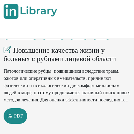
10-02-2023
92-93
56
18
Повышение качества жизни у
больных с рубцами лицевой области
Патологические рубцы, появившиеся вследствие травм,
ожогов или оперативных вмешательств, причиняют
физический и психологический дискомфорт миллионам
людей в мире, поэтому продолжается активный поиск новых
методов лечения. Для оценки эффективности последних в
клинических исследованиях и в рутинной практике
используют ряд объективных методов и субъективных шкал.
PDF