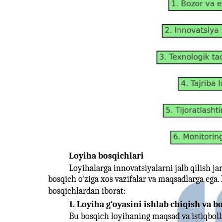
Loyiha bosqichlari
Loyihalarga innovatsiyalarni jalb qilish ja
bosqich o‘ziga xos vazifalar va maqsadlarga ega.
bosqichlardan iborat:
1. Loyiha g‘oyasini ishlab chiqish va bo
Bu bosqich loyihaning maqsad va istiqbol