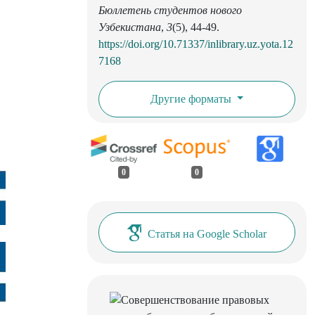
Бюллетень студентов нового
Узбекистана
,
3
(5), 44-49.
https://doi.org/10.71337/inlibrary.uz.yota.12
7168
Другие форматы
0
0
Статья на Google Scholar