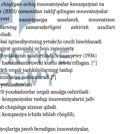
 chiqilgan ochiq innovatsiyalar konsepsiyasi va
s (2003) tomonidan taklif qilingan innovatsiyalar
iyasi
nazariyasiga
asoslanib,
innovatsion
alarning
samaradorligini
oshirish
usullari
iladi.
bal iqtisodiyotning yetakchi omili hisoblanadi.
aqiyat qozonishi uchun zamonaviy
foydalanish talab etiladi. Schumpeter (1934)
 harakatlantiruvchi kuchi deb ta’riflagan. [¹]
li orqali tashkilotlarning tashqi
izmlarini tushuntiradi.[²]
k yondashuvlari
rli yondashuvlar orqali amalga oshiriladi:
 kompaniyalar tashqi innovatsiyalarni jalb
ab chiqishga xizmat qiladi.
t kompaniya ichida ishlab chiqilib,
iyojlariga javob beradigan innovatsiyalar,