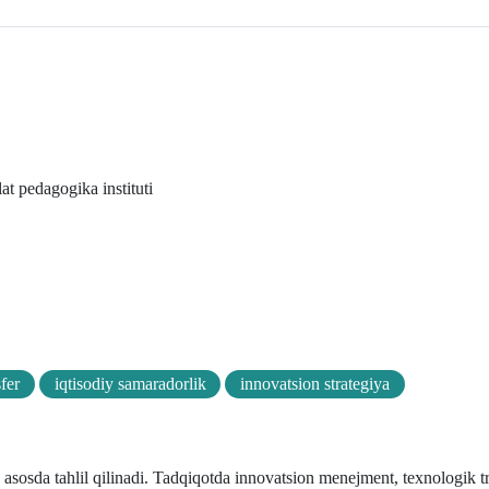
at pedagogika instituti
fer
iqtisodiy samaradorlik
innovatsion strategiya
 asosda tahlil qilinadi. Tadqiqotda innovatsion menejment, texnologik t