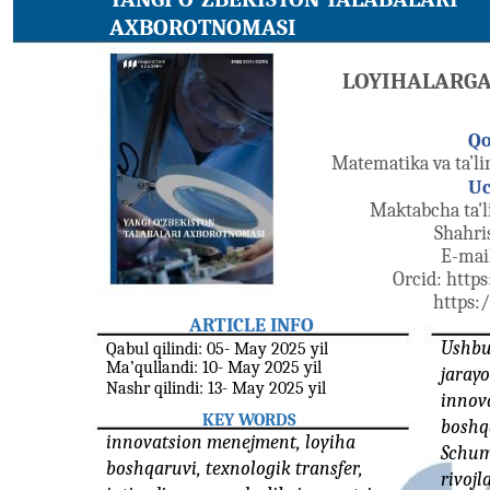
AXBOROTNOMASI
LOYIHALARGA 
Qo
Matematika va ta’li
Uc
Maktabcha ta'l
Shahri
E-mai
Orcid: http
https:
ARTICLE INFO
Ushbu
Qabul qilindi: 05- May 2025 yil
Ma’qullandi: 10- May 2025 yil
jarayo
Nashr qilindi: 13- May 2025 yil
innov
KEY WORDS
boshq
innovatsion menejment, loyiha
Schum
boshqaruvi, texnologik transfer,
rivoj