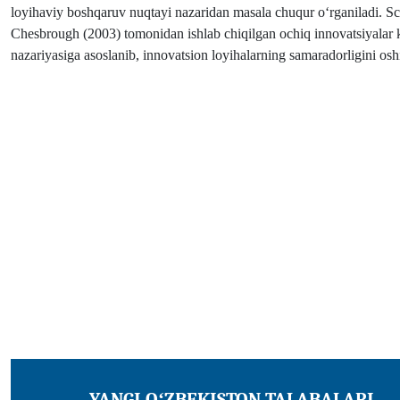
loyihaviy boshqaruv nuqtayi nazaridan masala chuqur o‘rganiladi. Sc
Chesbrough (2003) tomonidan ishlab chiqilgan ochiq innovatsiyalar k
nazariyasiga asoslanib, innovatsion loyihalarning samaradorligini oshir
YANGI OʻZBEKISTON TALABALARI