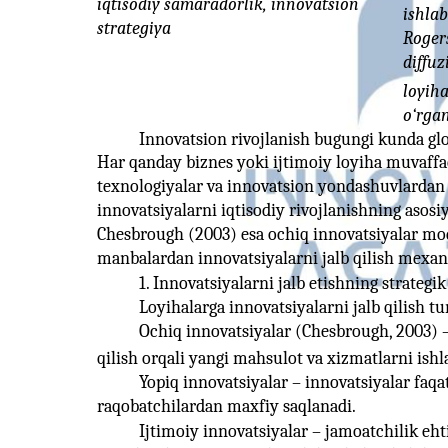
iqtisodiy samaradorlik, innovatsion
ishlab
strategiya
Roger
diffuz
loyih
o‘rgan
Innovatsion rivojlanish bugungi kunda glo
Har qanday biznes yoki ijtimoiy loyiha muvaff
texnologiyalar va innovatsion yondashuvlardan 
innovatsiyalarni iqtisodiy rivojlanishning asosiy
Chesbrough (2003) esa ochiq innovatsiyalar mode
manbalardan innovatsiyalarni jalb qilish mexan
1. Innovatsiyalarni jalb etishning strategi
Loyihalarga innovatsiyalarni jalb qilish tu
Ochiq innovatsiyalar (Chesbrough, 2003) –
qilish orqali yangi mahsulot va xizmatlarni ishl
Yopiq innovatsiyalar – innovatsiyalar faqa
raqobatchilardan maxfiy saqlanadi.
Ijtimoiy innovatsiyalar – jamoatchilik eht