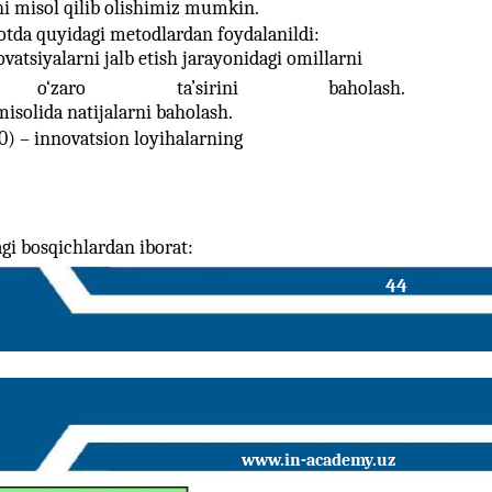
rni misol qilib olishimiz mumkin.
otda quyidagi metodlardan foydalanildi:
ovatsiyalarni jalb etish jarayonidagi omillarni
o‘zaro
ta’sirini
baholash.
misolida natijalarni baholash.
20) – innovatsion loyihalarning
agi bosqichlardan iborat:
44
www.in-academy.uz