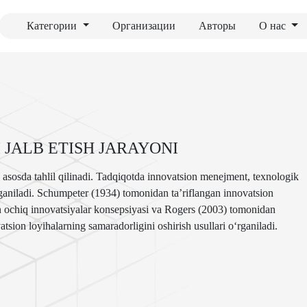
Категории
Организации
Авторы
О нас
JALB ETISH JARAYONI
 asosda tahlil qilinadi. Tadqiqotda innovatsion menejment, texnologik
ganiladi. Schumpeter (1934) tomonidan ta’riflangan innovatsion
n ochiq innovatsiyalar konsepsiyasi va Rogers (2003) tomonidan
atsion loyihalarning samaradorligini oshirish usullari o‘rganiladi.