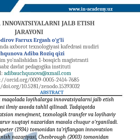
www.in-academy.uz
INNOVATSIYALARNI JALB ETISH
JARAYONI
dirov Farrux Ergash o‘g‘li
mda axborot texnologiyasi kafedrasi mudiri
hqunova Adiba Roziq qizi
im yo'nalishidan 1-bosqich magistranti
sabz davlat pedagogika instituti
l:
adibauchqunova@xmail.com
s://orcid.org/0009-0005-2414-7685
//doi.org/10.5281/zenodo.15393032
ABSTRACT
 maqolada loyihalarga innovatsiyalarni jalb etish
ni ilmiy asosda tahlil qilinadi. Tadqiqotda
atsion menejment, texnologik transfer va loyihaviy
aruv nuqtayi nazaridan masala chuqur o‘rganiladi.
peter (1934) tomonidan ta’riflangan innovatsion
lanish nazariyasi, Chesbrough (2003) tomonidan