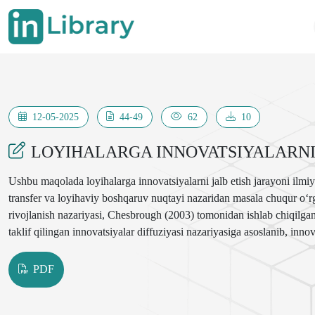
12-05-2025
44-49
62
10
LOYIHALARGA INNOVATSIYALARNI 
Ushbu maqolada loyihalarga innovatsiyalarni jalb etish jarayoni ilmiy
transfer va loyihaviy boshqaruv nuqtayi nazaridan masala chuqur o‘r
rivojlanish nazariyasi, Chesbrough (2003) tomonidan ishlab chiqilga
taklif qilingan innovatsiyalar diffuziyasi nazariyasiga asoslanib, innov
PDF