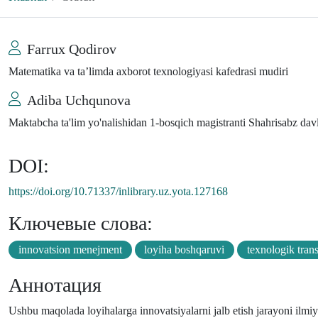
Farrux Qodirov
Matematika va ta’limda axborot texnologiyasi kafedrasi mudiri
Adiba Uchqunova
Maktabcha ta'lim yo'nalishidan 1-bosqich magistranti Shahrisabz davl
DOI:
https://doi.org/10.71337/inlibrary.uz.yota.127168
Ключевые слова:
innovatsion menejment
loyiha boshqaruvi
texnologik trans
Аннотация
Ushbu maqolada loyihalarga innovatsiyalarni jalb etish jarayoni ilmiy