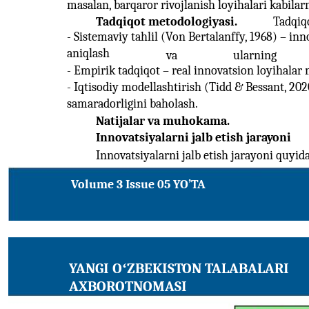
masalan, barqaror rivojlanish loyihalari kabila
Tadqiqot metodologiyasi.
Tadqiq
- Sistemaviy tahlil (Von Bertalanffy, 1968) – inn
aniqlash
va
ularning
- Empirik tadqiqot – real innovatsion loyihalar 
- Iqtisodiy modellashtirish (Tidd & Bessant, 20
samaradorligini baholash.
Natijalar va muhokama.
Innovatsiyalarni jalb etish jarayoni
Innovatsiyalarni jalb etish jarayoni quyid
Volume 3 Issue 05 YO’TA
YANGI OʻZBEKISTON TALABALARI
AXBOROTNOMASI