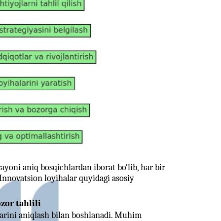
rayoni aniq bosqichlardan iborat bo‘lib, har bir
 Innovatsion loyihalar quyidagi asosiy
zor tahlili
larini aniqlash bilan boshlanadi. Muhim