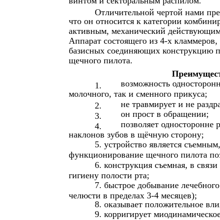
винтом и секторальным распилом.
Отличительной чертой нами пред
что он относится к категории комбини
активным, механический действующим
Аппарат состоящего из 4-х кламмеров, 
базисных соединяющих конструкцию пла
щечного пилота.
Преимущест
возможность односторонн
1.
молочного, так и сменного прикуса;
не травмирует и не раздр
2.
он прост в обращении;
3.
позволяет односторонне 
4.
наклонов зубов в щёчную сторону;
5. устройство является съемны
функционирование щечного пилота по
6. конструкция съемная, в связи
гигиену полости рта;
7. быстрое добывание лечебног
челюсти в пределах 3-4 месяцев);
8. оказывает положительное вл
9. корригирует миодинамическо