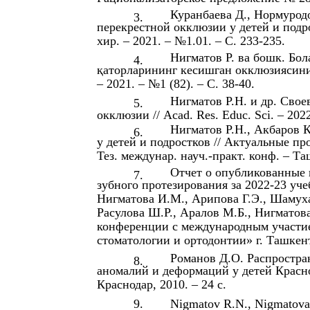
Куранбаева Д., Нормуродо
3.
перекрестной окклюзии у детей и подро
хир. – 2021. – №1.01. – С. 233-235.
Нигматов Р. ва бошк. Бо
4.
қаторларининг кесишган окклюзиясини 
– 2021. – №1 (82). – С. 38-40.
Нигматов Р.Н. и др. Сво
5.
окклюзии // Acad. Res. Educ. Sci. – 2022
Нигматов Р.Н., Акбаров 
6.
у детей и подростков // Актуальные п
Тез. междунар. науч.-практ. конф. – Таш
Отчет о опубликованные 
7.
зубного протезирования за 2022-23 учеб
Нигматова И.М., Арипова Г.Э., Шамух
Расулова Ш.Р., Аралов М.Б., Нигматов
конференции с международным участи
стоматологии и ортодонтии» г. Ташкент
Романов Д.О. Распростра
8.
аномалий и деформаций у детей Краснод
Краснодар, 2010. – 24 с.
9.
Nigmatov R.N., Nigmatova I.