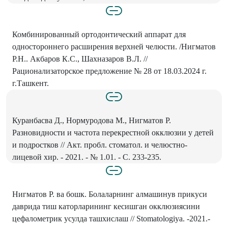
Комбинированный ортодонтический аппарат для
одностороннего расширения верхней челюсти. /Нигматов
Р.Н.. Акбаров К.С., Шахназаров В.Л. //
Рационализаторское предложение № 28 от 18.03.2024 г.
г.Ташкент.
Куранбасва Д., Нормуродова М., Нигматов Р.
Разновидности и частота перекрестной окклюзии у детей
и подростков // Акт. пробл. стоматол. и челюстно-
лицевой хир. - 2021. - № 1.01. - С. 233-235.
Нигматов Р. ва бошк. Болаларнинг алмашинув прикуси
даврида тиш каторларининг кесишган окклюзиясини
цефалометрик усулда ташхислаш // Stomatologiya. -2021.-