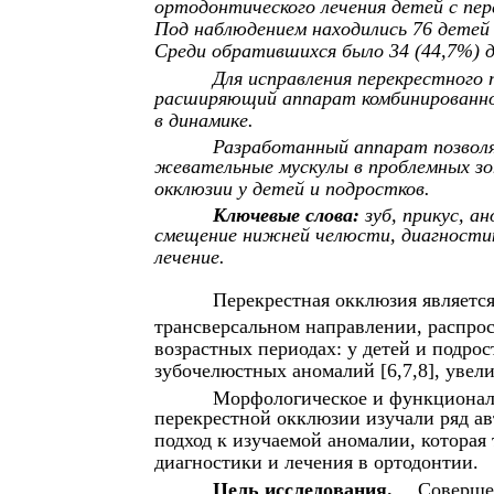
ортодонтического лечения детей с пер
Под наблюдением находились 76 детей 
Среди обратившихся было 34 (44,7%) де
Для исправления перекрестного
расширяющий аппарат комбинированно
в динамике.
Разработанный аппарат позволя
жевательные мускулы в проблемных зо
окклюзии у детей и подростков.
Ключевые слова:
зуб, прикус, а
смещение нижней челюсти, диагности
лечение.
Перекрестная окклюзия являетс
трансверсальном направлении, распро
возрастных периодах: у детей и подрос
зубочелюстных аномалий [6,7,8], увел
Морфологическое и функционал
перекрестной окклюзии изучали ряд ав
подход к изучаемой аномалии, которая
диагностики и лечения в ортодонтии.
Цель исследования.
Совершен