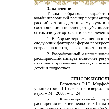
Заключение
Таким
образом,
разработа
комбинированный расширяющий аппара
расслабляет определенные мускулы в 
соотношение и перемещает зубы вмест
оптимизирует ортодонтическое лечени
1. Выбор метода лечения пациен
следующих факторов: форма перекрестн
возраст пациента, выраженность пато
2. Разработанный и использов
расширяющий аппарат позволяет регул
мускулы в проблемных зонах, оптимиз
детей и подростков.
СПИСОК ИСПОЛ
Богаевская О.Ю. Морфоф
1.
у пациентов 13-15 лет с трансверсально
наук. – М., 2007. – С. 24.
Комбинированный
орт
2.
расширения верхней челюсти. /Нигмато
Рационализаторское предложение № 28 о