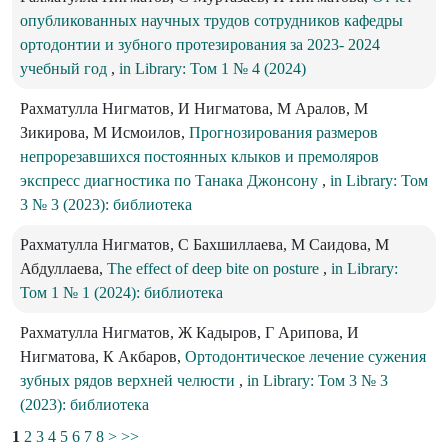
опубликованных научных трудов сотрудников кафедры
ортодонтии и зубного протезирования за 2023- 2024
учебный год
,
in Library: Том 1 № 4 (2024)
Рахматулла Нигматов, И Нигматова, М Аралов, М
Зикирова, М Исмоилов,
Прогнозирования размеров
непрорезавшихся постоянных клыков и премоляров
экспресс диагностика по Танака Джонсону
,
in Library: Том
3 № 3 (2023): библиотека
Рахматулла Нигматов, С Бахшиллаева, М Саидова, М
Абдуллаева,
The effect of deep bite on posture
,
in Library:
Том 1 № 1 (2024): библиотека
Рахматулла Нигматов, Ж Кадыров, Г Арипова, И
Нигматова, К Акбаров,
Ортодонтическое лечение сужения
зубных рядов верхней челюсти
,
in Library: Том 3 № 3
(2023): библиотека
1
2
3
4
5
6
7
8
>
>>