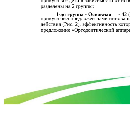
прикуса все дети в зависимости от ис
разделены на 2 группы:
1-ая группа - Основная
- 42
прикуса был предложен нами иннова
действия (Рис. 2), эффективность кот
предложение «Ортодонтический аппарат