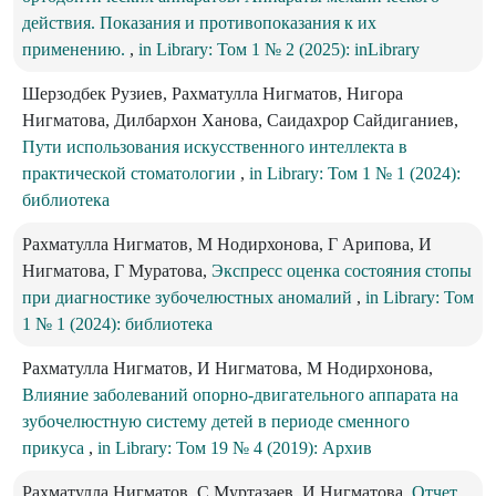
действия. Показания и противопоказания к их
применению.
,
in Library: Том 1 № 2 (2025): inLibrary
Шерзодбек Рузиев, Рахматулла Нигматов, Нигора
Нигматова, Дилбархон Ханова, Саидахрор Сайдиганиев,
Пути использования искусственного интеллекта в
практической стоматологии
,
in Library: Том 1 № 1 (2024):
библиотека
Рахматулла Нигматов, М Нодирхонова, Г Арипова, И
Нигматова, Г Муратова,
Экспресс оценка состояния стопы
при диагностике зубочелюстных аномалий
,
in Library: Том
1 № 1 (2024): библиотека
Рахматулла Нигматов, И Нигматова, М Нодирхонова,
Влияние заболеваний опорно-двигательного аппарата на
зубочелюстную систему детей в периоде сменного
прикуса
,
in Library: Том 19 № 4 (2019): Архив
Рахматулла Нигматов, С Муртазаев, И Нигматова,
Отчет