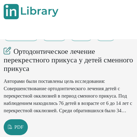
11-08-2025
71-74
132
16
Ортодонтическое лечение
перекрестного прикуса у детей сменного
прикуса
Авторами были поставлены цель исследования:
Совершенствование ортодонтического лечения детей с
перекрестной окклюзией в период сменного прикуса. Под
наблюдением находились 76 детей в возрасте от 6 до 14 лет с
перекрестной окклюзией. Среди обратившихся было 34
(44,7%) девочек и 42 (55,3%) мальчиков. Для исправления
перекрестного прикуса был предложен авторами
PDF
инновационный расширяющий аппарат комбинированного