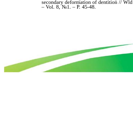
secondary deformation of dentition // Wld
– Vol. 8, №1. – P. 45-48.