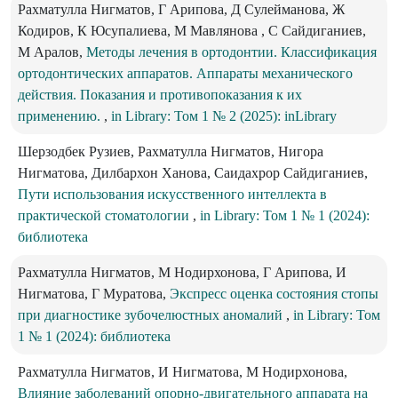
Рахматулла Нигматов, Г Арипова, Д Сулейманова, Ж
Кодиров, К Юсупалиева, М Мавлянова , С Сайдиганиев,
М Аралов,
Методы лечения в ортодонтии. Классификация
ортодонтических аппаратов. Аппараты механического
действия. Показания и противопоказания к их
применению.
,
in Library: Том 1 № 2 (2025): inLibrary
Шерзодбек Рузиев, Рахматулла Нигматов, Нигора
Нигматова, Дилбархон Ханова, Саидахрор Сайдиганиев,
Пути использования искусственного интеллекта в
практической стоматологии
,
in Library: Том 1 № 1 (2024):
библиотека
Рахматулла Нигматов, М Нодирхонова, Г Арипова, И
Нигматова, Г Муратова,
Экспресс оценка состояния стопы
при диагностике зубочелюстных аномалий
,
in Library: Том
1 № 1 (2024): библиотека
Рахматулла Нигматов, И Нигматова, М Нодирхонова,
Влияние заболеваний опорно-двигательного аппарата на