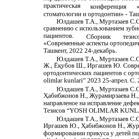
практическая
конференция
стоматологии и ортодонтии» - Таш
Юлдашев Т.А., Муртазаев С.С
сравнению с использованием зубн
пациентов.
Сборник
тезис
«Современные аспекты ортопедиче
Ташкент, 2022 24-декабрь.
Юлдашев Т.А., Муртазаев С.С
Ж., Ёқубов Ш., Иргашев Ю. Совр
ортодонтических пациентов с орт
olimlаr kunlаri” 2023 25-апрел. С. 
Юлдашев Т.А., Муртазаев С.
Ҳабибжонов Н., Журамирзаева Н.
направленое на исправление дефек
Тезисов “YOSH OLIMLАR KUNLАRI
Юлдашев Т.А., Муртазаев С.С
Иргашев Ю., Ҳабибжонов Н., Жура
формировании прикуса у детей под