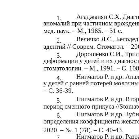
Агаджанян С.Х. Диагн
1.
аномалий при частичном врожденно
мед. наук. – М., 1985. – 31 с.
Величко Л.С., Белоде
2.
адентий // Соврем. Стоматол. – 200
Дорошенко С.И., Трил
3.
деформации у детей и их диагнос
стоматологии. – М., 1991. – С. 108
Нигматов Р. и др. Ан
4.
у детей с ранней потерей молочных
– С. 36-39.
Нигматов Р. и др. Вто
5.
период сменного прикуса //Stomatolo
Нигматов Р. и др. Зуб
6.
определения коэффициента жевате
2020. – №. 1 (78). – С. 40-43.
Нигматов Р. и др. Раз
7.