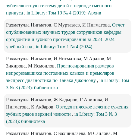
зубочелюстную систему детей в периоде сменного
прикуса
,
in Library: Том 19 № 4 (2019): Архив
Рахматулла Нигматов, С Муртазаев, И Нигматова,
Отчет
опубликованных научных трудов сотрудников кафедры
ортодонтии и зубного протезирования за 2023- 2024
учебный год
,
in Library: Том 1 № 4 (2024)
Рахматулла Нигматов, И Нигматова, М Аралов, М
Зикирова, М Исмоилов,
Прогнозирования размеров
непрорезавшихся постоянных клыков и премоляров
экспресс диагностика по Танака Джонсону
,
in Library: Том
3 № 3 (2023): библиотека
Рахматулла Нигматов, Ж Кадыров, Г Арипова, И
Нигматова, К Акбаров,
Ортодонтическое лечение сужения
зубных рядов верхней челюсти
,
in Library: Том 3 № 3
(2023): библиотека
Рахматулла Нигматов, С Бахшиллаева, М Саидова, М