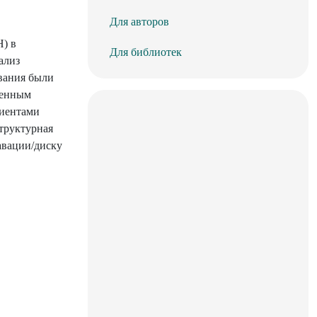
Для авторов
) в
Для библиотек
ализ
ования были
вленным
циентами
труктурная
авации/диску