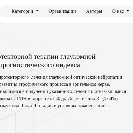
Категории
Организации
Авторы
О нас
текторной терапии глаукомной
 прогностического индекса
ротекторного лечения глаукомной оптической нейропатии
развития атрофического процесса в зрительном нерве.
сившимися в получении указанного лечения и отказавшимися
ьных с ГОН в возрасте от 40 до 76 лет, из них 31 (57,4%)
лаукомы II или III стадии в условиях компенсации
ациентами составил 6 месяцев. Критериями эффективности
жительная структурная динамика по данным
 слоя нервных волокон, соотношение экскавации/диску и