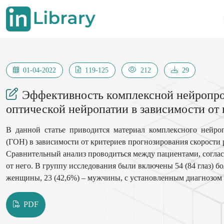
01-04-2022
119-125
212
29
Эффективность комплексной нейропро
оптической нейропатии в зависимости от
В данной статье приводится материал комплексного нейроп
(ГОН) в зависимости от критериев прогнозирования скорости 
Сравнительный анализ проводиться между пациентами, согла
от него. В группу исследования были включены 54 (84 глаз) бол
женщины, 23 (42,6%) – мужчины, с установленным диагнозом г
внутриглазного давления (21,3±3,2) Срок наблюдения за п
служили достоверное улучшения зрительных функций и поло
PDF
томографического исследования, где определялись толщина