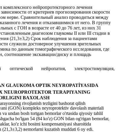
ал комплексного нейропротекторного лечения
 зависимости от критериев прогнозирования скорости
ном нерве. Сравнительный анализ проводиться между
казанного лечения и отказавшимися от него. В группу
ьных с ГОН в возрасте от 40 до 76 лет, из них 31
становленным диагнозом глаукомы II или III стадии в
ния (21,3±3,2) Срок наблюдения за пациентами
ости служили достоверное улучшения зрительных
мика по данным томографического исследования, где
н, соотношение экскавации/диску и площадь
й
оптической
нейропатия,
электростимуляция,
LAN GLAUKOMA OPTIK NEYROPATİYASIDA
X NEUROPROTEKTOR TERAPIYANING
RLIGINI BAXOLASH
rayonning rivojlanish tezligini bashorat qilish
yani (GON) kompleks neyroprotektiv davolash materiali
n va undan bosh tortgan bemorlar o'rtasida qiyosiy tahlil
shgacha bo'lgan 54 (84 ko'z) GON bilan og'rigan bemorlar,
klar, ko'z ichi bosimi kompensatsiyasi sharoitida
an (21,3±3,2) вemorlarni kuzatish muddati 6 oy edi.