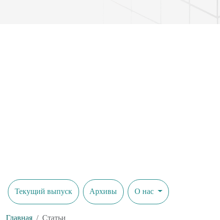
площадь нейроретинального пояска.
Текущий выпуск
Архивы
О нас
Главная
Статьи