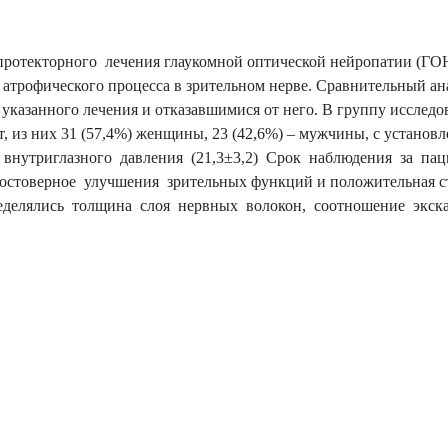
ротекторного лечения глаукомной оптической нейропатии (ГОН
 атрофического процесса в зрительном нерве. Сравнительный ан
указанного лечения и отказавшимися от него. В группу исслед
ет, из них 31 (57,4%) женщины, 23 (42,6%) – мужчины, с устано
ии внутриглазного давления (21,3±3,2) Срок наблюдения за па
стоверное улучшения зрительных функций и положительная с
пределялись толщина слоя нервных волокон, соотношение экск