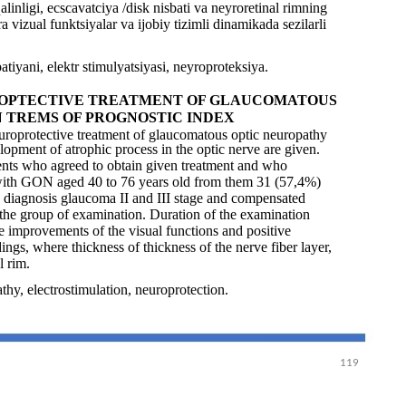
linligi, ecscavatciya /disk nisbati va neyroretinal rimning
vizual funktsiyalar va ijobiy tizimli dinamikada sezilarli
tiyani, elektr stimulyatsiyasi, neyroproteksiya.
ROPTECTIVE TREATMENT OF GLAUCOMATOUS
N TREMS OF PROGNOSTIC INDEX
neuroprotective treatment of glaucomatous optic neuropathy
lopment of atrophic process in the optic nerve are given.
ents who agreed to obtain given treatment and who
ts with GON aged 40 to 76 years old from them 31 (57,4%)
 diagnosis glaucoma II and III stage and compensated
 the group of examination. Duration of the examination
le improvements of the visual functions and positive
ngs, where thickness of thickness of the nerve fiber layer,
l rim.
hy, electrostimulation, neuroprotection.
119