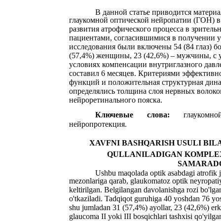
В данной статье приводится матери
глаукомной оптической нейропатии (ГОН) в
развития атрофического процесса в зритель
пациентами, согласившимися в получении у
исследования были включены 54 (84 глаз) бол
(57,4%) женщины, 23 (42,6%) – мужчины, с у
условиях компенсации внутриглазного давле
составил 6 месяцев. Критериями эффективн
функций и положительная структурная дина
определялись толщина слоя нервных волоко
нейроретинального пояска.
Ключевые
слова:
глаукомно
нейропротекция.
XAVFNI BASHQARISH USULI BI
QULLANILADIGAN KOMPLE
SAMARADO
Ushbu maqolada optik asabdagi atrofik ja
mezonlariga qarab, glaukomatoz optik neyropati
keltirilgan. Belgilangan davolanishga rozi bo'lga
o'tkaziladi. Tadqiqot guruhiga 40 yoshdan 76 yo
shu jumladan 31 (57,4%) ayollar, 23 (42,6%) erka
glaucoma II yoki III bosqichlari tashxisi qo'yilg