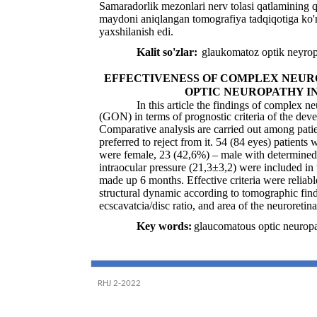
Samaradorlik mezonlari nerv tolasi qatlamining qa
maydoni aniqlangan tomografiya tadqiqotiga ko'ra 
yaxshilanish edi.
Kalit so'zlar:
glaukomatoz optik neyropa
EFFECTIVENESS OF COMPLEX NEU
OPTIC NEUROPATHY I
In this article the findings of complex 
(GON) in terms of prognostic criteria of the deve
Comparative analysis are carried out among pati
preferred to reject from it. 54 (84 eyes) patien
were female, 23 (42,6%) – male with determined
intraocular pressure (21,3±3,2) were included in
made up 6 months. Effective criteria were reliab
structural dynamic according to tomographic findi
ecscavatcia/disc ratio, and area of the neuroretina
Key words:
glaucomatous optic neuropat
RHJ 2-2022