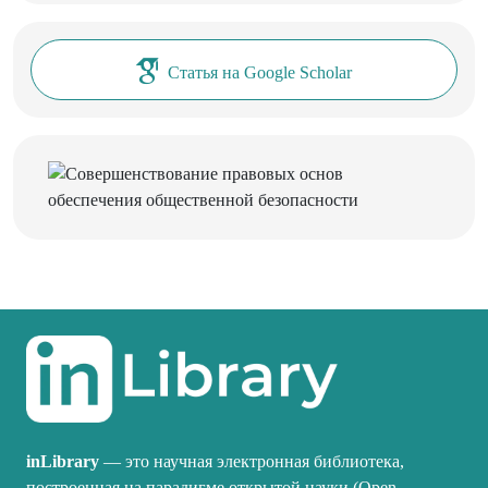
Статья на Google Scholar
inLibrary
— это научная электронная библиотека,
построенная на парадигме открытой науки (Open