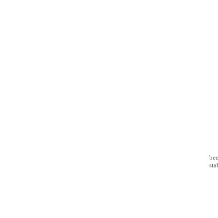
bee
sta