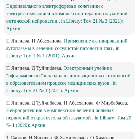
Эндоназального электрофореза в сочетании с
электростимуляцией в комплексной терапии глаукомной
оптической нейропатии
,
in Library: Том 21 № 3 (2021):
Архив
Н Янгиева, Н Абасханова,
Применение активированной
аутоплазмы в лечении сосудистой патологии глаз
,
in
Library: Том 1 № 1 (2001): Архив
Н Янгиева, Д Туйчибаева,
Электронный учебник
“офтальмология” как одна из инновационных технологий
в образовательном процессе медицинских вузов
,
in
Library: Том 21 № 1 (2021): Архив
Н Янгиева, Д Туйчибаева, Н Абасханова, Ф Мирбабаева,
Нейропротекция в комплексном лечении больных
первичной открытоугольной глаукомой
,
in Library: Том 20
№ 1 (2020): Архив
Т Саидов, Н Янгиева, Ф Хамидуллаев, О Хамидов,