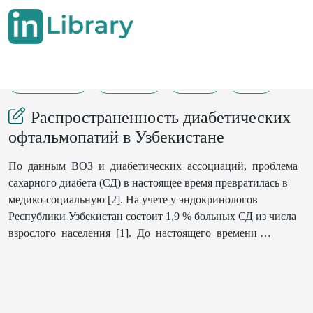
01-01-2001
389-391
356
28
Распространенность диабетических
офтальмопатий в Узбекистане
По данным ВОЗ и диабетических ассоциаций, проблема
сахарного диабета (СД) в настоящее время превратилась в
медико-социальную [2]. На учете у эндокринологов
Республики Узбекистан состоит 1,9 % больных СД из числа
взрослого населения [1]. До настоящего времени
комплексных популяционных исследований по изучению
диабетических офтальмопатий в нашем регионе не
проводилось.