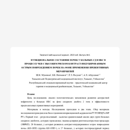
фактора риска, больному присваивается определенный балл.
Сумма баллов определяет величину риска КИ-ОПП.
Заключения: с учетом ОР развития КИ-ОПП у больных СД
при наличии выявленных предикторов, разработана шкала
риска. Бальная оценка риска 28 баллов и выше
демонстрирует прогностическую чувствительность в аспекте
развития КИ-ОПП 96,55% (p<0,001).