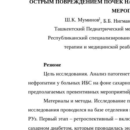
ОСТРЫМ ПОВРЕЖДЕНИЕМ ПОЧЕК Н
МЕРО
Ш.К. Муминов
1
, Б.Б. Нигма
Ташкентский Педиатрический ме
Республиканский специализированн
терапии и медицинской реаб
Резюме
Цель исследования. Анализ патогене
нефропатии у больных ИБС на фоне сахарно
предполагаемых превентивных мероприятий
Материалы и методы. Исследование пр
исследования проводился на базе отделен
РУз. Первый этап – ретроспективный – вкл
сахарном диабетом, которым проводилась эн