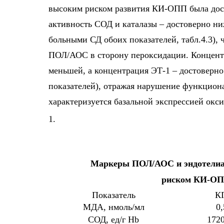
высоким риском развития КИ-ОПП была дост
активность СОД и каталазы – достоверно ни
больными СД обоих показателей, табл.4.3), 
ПОЛ/АОС в сторону пероксидации. Концен
меньшей, а концентрация ЭТ-1 – достоверно
показателей), отражая нарушение функциона
характеризуется базальной экспрессией окси
1.
Маркеры ПОЛ/АОС и эндотелиа
риском КИ-ОП
Показатель
КГ
МДА, нмоль/мл
0
СОД, ед/г Hb
1720