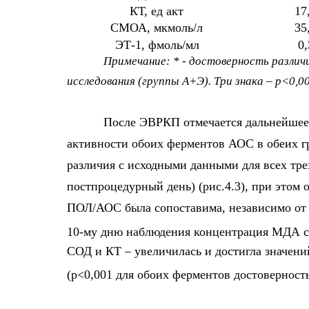
КТ, ед акт
17
СМОА, мкмоль/л
35
ЭТ-1, фмоль/мл
0
Примечание: * - достоверность различи
исследования (группы А+Э). Три знака – p<0,00
После ЭВРКП отмечается дальнейшее
активности обоих ферментов АОС в обеих гр
различия с исходными данными для всех трех
постпроцедурный день) (рис.4.3), при этом 
ПОЛ/АОС была сопоставима, независимо от 
10-му дню наблюдения концентрация МДА сн
СОД и КТ – увеличилась и достигла значен
(p<0,001 для обоих ферментов достоверност