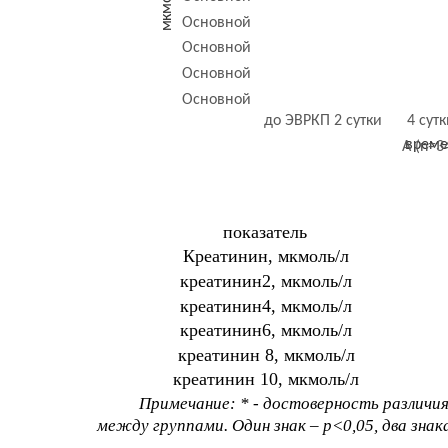
км
Основной
м
Основной
Основной
Основной
до ЭВРКП 2 сутки
4 сут
време
А (n=3
показатель
Креатинин, мкмоль/л
креатинин2, мкмоль/л
креатинин4, мкмоль/л
креатинин6, мкмоль/л
креатинин 8, мкмоль/л
креатинин 10, мкмоль/л
Примечание: * - достоверность различия
между группами. Один знак – p<0,05, два знака