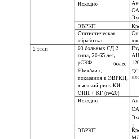
Ан
Исходно
ОА
Эх
ЭВРКП
Кр
Статистическая
Оп
обработка
шк
60 больных СД 2
Гр
2 этап
типа, 20-65 лет,
АЦ
рСКФ
120
более
сут
60мл/мин,
по
показания к ЭВРКП,
высокий риск КИ-
ОПП + КГ (n=20)
Исходно
Ан
ОА
Эх
1
Кр
ЭВРКП
МД