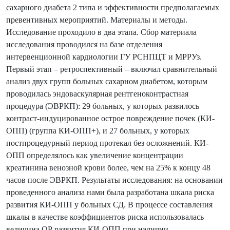
сахарного диабета 2 типа и эффективности предполагаемых
превентивных мероприятий. Материалы и методы.
Исследование проходило в два этапа. Сбор материала
исследования проводился на базе отделения
интервенционной кардиологии ГУ РСНПЦТ и МРРУз.
Первый этап – ретроспективный – включал сравнительный
анализ двух групп больных сахарном диабетом, которым
проводилась эндоваскулярная рентгеноконтрастная
процедура (ЭВРКП): 29 больных, у которых развилось
контраст-индуцированное острое повреждение почек (КИ-
ОПП) (группа КИ-ОПП+), и 27 больных, у которых
постпроцедурный период протекал без осложнений. КИ-
ОПП определялось как увеличение концентрации
креатинина венозной крови более, чем на 25% к концу 48
часов после ЭВРКП. Результаты исследования: на основании
проведенного анализа нами была разработана шкала риска
развития КИ-ОПП у больных СД. В процессе составления
шкалы в качестве коэффициентов риска использовалась
величина ОР развития КИ-ОПП при наличии