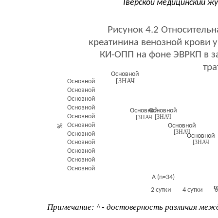
Тверской медицинский жу
Рисунок 4.2 Относитель
креатинина венозной крови 
КИ-ОПП на фоне ЭВРКП в з
тра
Основной
[ЗНАЧ
Основной
Основной
Основной
Основной
Основной
Основной
Основной
[ЗНАЧ
[ЗНАЧ
Основной
Основной
%
[ЗНАЧ
Основной
Основной
Основной
[ЗНАЧ
Основной
Основной
Основной
А (n=34)
г
2 сутки
4 сутки
6
Примечание: ^ - достоверность различия межд