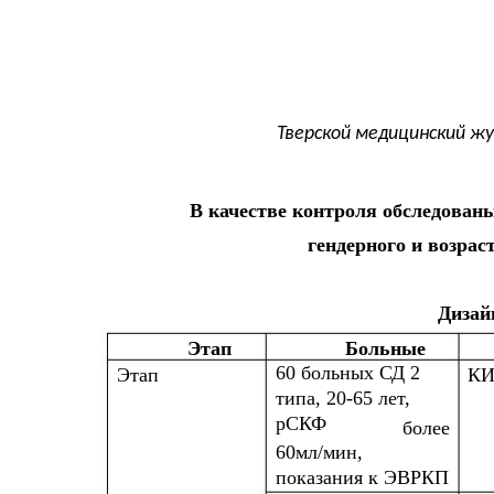
Тверской медицинский жу
В качестве контроля обследован
гендерного и возраст
Дизай
Этап
Больные
60 больных СД 2
Этап
КИ
типа, 20-65 лет,
рСКФ
более
60мл/мин,
показания к ЭВРКП