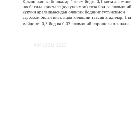
Крыночкин ва бошкалар 1 кием йодга 0,1 кием алюмин
нисбатида кристалл (кукунсимон) тоза йод ва алюмини
кукуни аралашмасидан олинган йоднинг тутунсимон
аэрозоли билан ингаляция килишни тавсия этадилар. 1 м
3
майдонга 0,3 йод ва 0,03 алюминий порошоги олинади.
#04 (161) 2021