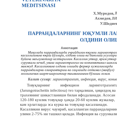
MEDITSINASI
Х.Муродов,
В
Ахмедов,
ВИ
У.Шодиев
ПАРРАНДАЛАРНИНГ ЮҚУМЛИ ЛА
ОЛДИНИ ОЛИ
Аннотация
Мақолада паррандаларда учрайдиган юқумли ларинготра
касаллигининг юқиш йўллари, олдини олиш ва даволаш усуллари
буйича маълумотлар келтирилган. Касаллик уткир, ярим уткир
сурункали кечиб, унинг ларинготрахеал ва конъюнктивал шаклл
мавжуд. Касалликнинг олдини олишда фермер хужаликларда
паррандаларни озикрантириш ва сацлашда оптимал (мақбул)
зоогигиеник шарт-шароитлар таьминланган бўлиши лозим.
Калит сузлар:
ларинготрахеит, инфекция, вирус, конь
Товуқларнинг
инфекцион
ларинготрахеит
(Jarungotracheitis infectiosa) тез тарқалиши, ҳиқилдоқ ва
трахеянинг шикастланиши билан ифодаланади. Асосан
120-180 кунлик товуқлар ҳамда 20-60 кунлик жужалар,
кам хрлатларда эса курка ва товуқлар касалланади.
Касалликни вирус чауириб, касалланган паррандаларни
улими 2-75% ни ташкил қилади. Инфекция ва сурункали