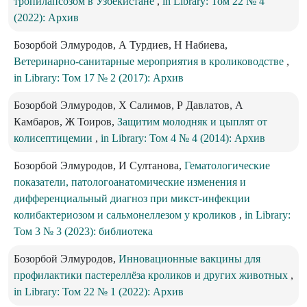
тропилапсозом в Узбекистане
,
in Library: Том 22 № 4
(2022): Архив
Бозорбой Элмуродов, А Турдиев, Н Набиева,
Ветеринарно-санитарные мероприятия в кролиководстве
,
in Library: Том 17 № 2 (2017): Архив
Бозорбой Элмуродов, Х Салимов, Р Давлатов, А
Камбаров, Ж Тоиров,
Защитим молодняк и цыплят от
колисептицемии
,
in Library: Том 4 № 4 (2014): Архив
Бозорбой Элмуродов, И Султанова,
Гематологические
показатели, патологоанатомические изменения и
дифференциальный диагноз при микст-инфекции
колибактериозом и сальмонеллезом у кроликов
,
in Library:
Том 3 № 3 (2023): библиотека
Бозорбой Элмуродов,
Инновационные вакцины для
профилактики пастереллёза кроликов и других животных
,
in Library: Том 22 № 1 (2022): Архив