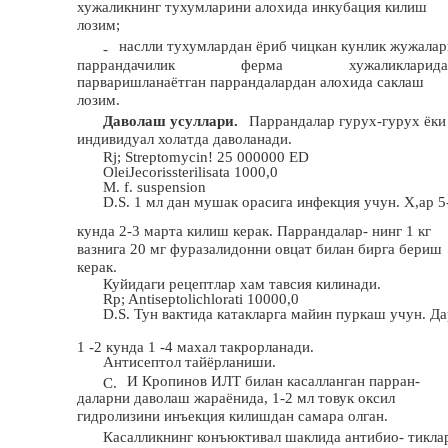
хужаликнинг тухумларини алохида инкубация килиш
лозим;
наслли тухумлардан ёриб чицкан кунлик жужалар
-
паррандачилик
ферма
хужаликларида
парваришланаётган паррандалардан алохида саклаш
лозим.
Даволаш усуллари.
Паррандалар гурух-гурух ёки
индивидуал холатда даволанади.
Rj; Streptomycin! 25 000000 ED
OleiJecorissterilisata 1000,0
M. f. suspension
D.S. 1 мл дан мушак орасига инфекция учун. Х,ар 5
кунда 2-3 марта килиш керак. Паррандалар- нинг 1 кг
вазнига 20 мг фуразалидонни овцат билан бирга бериш
керак.
Куйидаги рецептлар хам тавсия килинади.
Rp; Antiseptolichlorati 10000,0
D.S. Тун вактида катакларга майин пуркаш учун. Да
1 -2 кунда 1 -4 махал такрорланади.
Антисептол тайёрланиши.
И Кропинов ИЛТ билан касалланган парран-
C.
даларни даволаш жараёнида, 1-2 мл товук оксил
гидролизини инъекция килишдан самара олган.
Касалликнинг конъюктивал шаклида антибио- тикла