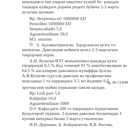
инъекцияси ёки уларни овкатига кушиб бе- ришдан
ташкари куйидаги дорини рецепт буйича 2-3 марта
кузатиш мумкин.
Rp; Streptomycin! 5000000 ED
Penicillini 5000000 ED
Streptocidialbi 5,0
Aguaedestillatae 50,0
M.f. emulsio
D.
S. Аралаштирилсин. Зарарланган кузга то-
мизилсин. Даволашни кейинги кунга 2-3 мартагача
такрорлаш керак.
А.И. Кулагин ИЛТ конъюктивал шаклида кузга
глециринли 0,5 % йод томизиб 91 % инкубатикларни ва
64,5 % касалларни даволашга муваффак булган.
А.И.Кулагин гурухли даволаш ва профилактика
максадида 1 та паррандага 3-5 мл йоднинг 0,5
ли сувли
%
эритмасини майин пуркашни тавсия килади.
Rp; Lodi puri 5,0
Kalijudati 10,0
Aguaedestillatae 5000
D.S. Кафасдаги 200 та паррандага пуркатишни
йуналтириб пуркаш. 3 кунлик даволаш боскичидан 1
кунлик интервал билан 3 марта утказилсин.
И.Н. Дорошко, Б. Бойдевлатов, В.В. Косова,