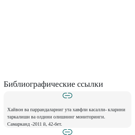
Библиографические ссылки
Хайвон ва паррандаларниг ута хавфли касалли- кларини
таркалиши ва олдини олишнинг мониторинги.
Самарканд -2011 й, 42-бет.