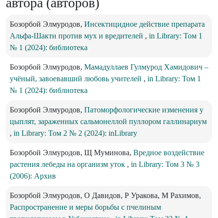
автора (авторов)
Бозорбой Элмуродов,
Инсектицидное действие препарата
Альфа-Шакти против мух и вредителей
,
in Library: Том 1
№ 1 (2024): библиотека
Бозорбой Элмуродов,
Мамадуллаев Гулмурод Хамидович –
учёный, завоевавший любовь учителей
,
in Library: Том 1
№ 1 (2024): библиотека
Бозорбой Элмуродов,
Патоморфологические изменения у
цыплят, зараженных сальмонеллой пуллором галлинариум
,
in Library: Том 2 № 2 (2024): inLibrary
Бозорбой Элмуродов, Щ Муминова,
Вредное воздействие
растения лебеды на организм уток
,
in Library: Том 3 № 3
(2006): Архив
Бозорбой Элмуродов, О Давидов, Р Уракова, М Рахимов,
Распространение и меры борьбы с пчелиным