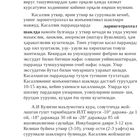
вирус ташувчилардан ҳаво орқали ҳамда хизмат
курсатувчи ходимнинг кийими орқали юқиши мумкин.
Касаллик уткир, ярим уткир ва сурункали кечиб,
унинг ларинготрахеал ва конъюнктивал шакллари
мавжуд. Касаллик паррандаларда
ларинготрахеа
шаклда
намоён булганда у уткир кечади ва унда умуми
маъюслик, ланжлик, анорексия (иштауа йуколиши), ҳам
ҳаракатлилик кузатилади. Тинч утирган касал парранда
ҳар хил хуштакли, уау- уаули ва хириллаган товуш
эшитилади. Кекирдак ва уиуилдоунинг фибрин ва кончи
экссудат билан битиши нафас олишни уийинлаштиради,
парранда тумшууларини очиб нафас олади. Улар
экссудатни йутал билан чиуаришга уаракат килади.
Касалланган паррандалар тухум тугишни тухтатади.
Касалликнинг конъюнктивал шаклида дастлаб гурухдаг
10-15 жужа, кейин уаммаси касалланади. Уларда куз
шиллиу пардалари уизариши, уовоуларини шиши- ши,
ёругдан ууруиш, куздан ёш оуиш кузатилади.
А.И Кулигин маълумотига кура, совутгичда жой-
лашган гушт таркибидаги ИЛТ вируси -10° даража- да 
ой, -18° даражада 30 ой ва -28° даражада 85 ой
яшовчанлигини саулайди. Инкубацион даври 3-12 кун.
Келиши буйича уткир (3-10), уткир ости (2-3 уафта) ва
сурункали шаклларга булинади. Касаллик жойлашган