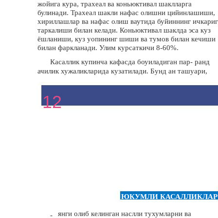
жойига кура, трахеал ва коньюктивал шаклларга
булинади. Трахеал шакли нафас олишни цийинлашиши,
хириллашлар ва нафас олиш ваутида буйиннинг ичкариг
таркалиши билан келади. Коньюктивал шаклда эса куз
ёшланиши, куз уопининг шиши ва тумов билан кечиши
билан фаркланади. Улим курсаткичи 8-60%.
Касаллик купинча кафасда боуиладиган пар- ранд
ачилик хужаликларида кузатилади. Бунд ан ташуари,
12
ЮКУМЛИ КАСАЛЛИКЛАР
янги олиб келинган наслли тухумларни ва
-