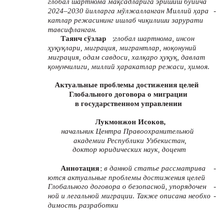
глобал шартнома мақсадларига эришиш бўйича
2024–2030 йилларга мўлжалланган Миллий ҳара
-
катлар режасининг ишлаб чиқилиши зарурати
тавсифланган.
:
Таянч сўзлар
глобал шартнома, инсон
ҳуқуқлари, миграция, мигрантлар, ноқонуний
миграция, одам савдоси, халқаро ҳуқуқ, давлат
қонунчилиги, миллий ҳаракатлар режаси, ҳимоя.
Актуальные проблемы достижения целей
Глобального договора о миграции
в государственном управлении
Лукмонжон Исоков,
начальник Центра Правоохранительной
академии Республики Узбекистан,
доктор юридических наук, доцент
:
Аннотация
в данной статье рассматрива
-
ются актуальные проблемы достижения целей
Глобального договора о безопасной, упорядочен
-
ной и легальной миграции. Также описана необхо
-
димость разработки