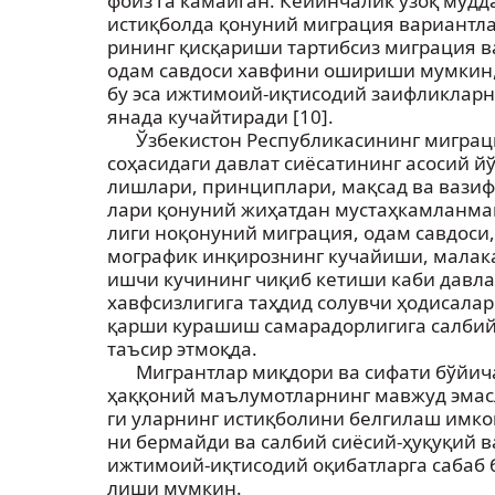
фоиз га камайган. Кейинчалик узоқ мудд
истиқболда қонуний миграция вариантла
рининг қисқариши тартибсиз миграция в
одам савдоси хавфини ошириши мумкин
бу эса ижтимоий-иқтисодий заифликлар
янада кучайтиради [10].
Ўзбекистон Республикасининг миграц
соҳасидаги давлат сиёсатининг асосий йў
лишлари, принциплари, мақсад ва вазиф
лари қонуний жиҳатдан мустаҳкамланма
лиги ноқонуний миграция, одам савдоси,
мографик инқирознинг кучайиши, малак
ишчи кучининг чиқиб кетиши каби давла
хавфсизлигига таҳдид солувчи ҳодисалар
қарши курашиш самарадорлигига салби
таъсир этмоқда.
Мигрантлар миқдори ва сифати бўйич
ҳаққоний маълумотларнинг мавжуд эмас
ги уларнинг истиқболини белгилаш имко
ни бермайди ва салбий сиёсий-ҳуқуқий в
ижтимоий-иқтисодий оқибатларга сабаб 
лиши мумкин.