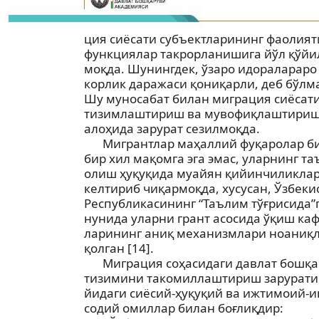
ция сиёсати субъектларининг фаолият
функциялар такрорланишига йўл қўйи
моқда. Шунингдек, ўзаро идоралараро
корлик даражаси қониқарли, деб бўлм
Шу муносабат билан миграция сиёсат
тизимлаштириш ва мувофиқлаштириш
алоҳида зарурат сезилмоқда.
Мигрантлар маҳаллий фуқаролар б
бир хил мақомга эга эмас, уларнинг т
олиш ҳуқуқида муайян қийинчиликла
келтириб чиқармоқда, хусусан, Ўзбеки
Республикасининг “Таълим тўғрисида”г
нунида уларни грант асосида ўқиш каф
ларининг аниқ механизмлари ноаниқ
қолган [14].
Миграция соҳасидаги давлат бошқ
тизимини такомиллаштириш зарурати 
йидаги сиёсий-ҳуқуқий ва ижтимоий-и
содий омиллар билан боғлиқдир: