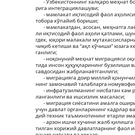
- Ўзбекистоннинг халқаро меҳнат бо
рига интеграциялашуви;
- мамлакат иқтисодий фаол аҳолис
тобора кўпайиб бориши;
- мамлакатдан, асосан, меҳнатга ла
ли иқтисодий фаол аҳоли қатлами, шу
гдек, юқори малакали мутахассисларн
чиқиб кетиши ва “ақл кўчиши” юзага к
ганлиги;
- ноқонуний меҳнат миграцияси оқ
тида инсон ҳуқуқларининг бузилиши в
савдосидан жабрланаётганлиги;
- миграцияга доир миллий қонунчи
нинг замонавий талабларга номувофи
- инфратузилманинг нисбатан кам 
ланганлиги ва ишсизлик масаласи;
- миграция сиёсатини амалга оши
учун давлат органларининг кадрлар ва
дий-техник таъминотининг етарли эма
- арзон ишчи кучини жалб қилишга 
тилган хорижий давлатларнинг фаол и
рация сиёсати ва ҳоказо.