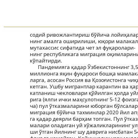
содий ривожлантириш бўйича лойиҳалар
нинг амалга оширилиши, юқори малака
мутахассис сифатида чет эл фуқаролари-
нинг республикага миграция оқимларин
кўпайтирди.
Пандемияга қадар Ўзбекистоннинг 3,
миллионга яқин фуқароси бошқа мамлак
ларга, асосан Россия ва Қозоғистонга чиқ
кетган. Ушбу мигрантлар карантин ва ҳар
катланиш чекловлари қўйилган ҳолда уй
рига (ялпи ички маҳсулотнинг 5-12 фоизг
ча) пул ўтказмаларини юборган бўлсалар
миграция бўйича тахминлар 2020 йил ап
га қадар деярли барҳам топган. Пул ўтказ
малари оладиган уй хўжаликларининг ул
ши ўтган йилнинг шу даврига нисбатан 5