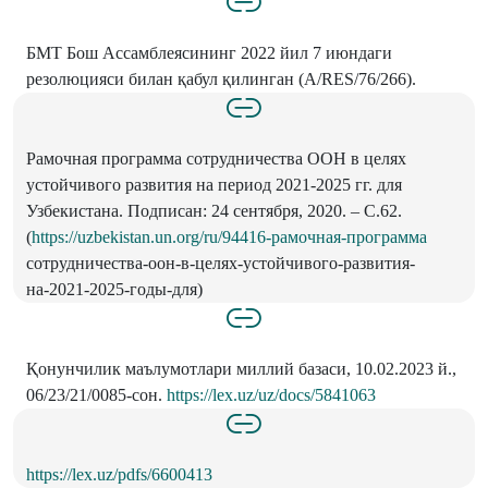
БМТ Бош Ассамблеясининг 2022 йил 7 июндаги
резолюцияси билан қабул қилинган (A/RES/76/266).
Рамочная программа сотрудничества ООН в целях
устойчивого развития на период 2021-2025 гг. для
Узбекистана. Подписан: 24 сентября, 2020. – С.62.
(
https://uzbekistan.un.org/ru/94416-рамочная-программа
сотрудничества-оон-в-целях-устойчивого-развития-
на-2021-2025-годы-для)
Қонунчилик маълумотлари миллий базаси, 10.02.2023 й.,
06/23/21/0085-сон.
https://lex.uz/uz/docs/5841063
https://lex.uz/pdfs/6600413