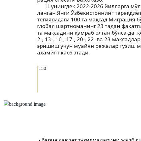
Шунингдек 2022-2026 йилларга мўл
ланган Янги Ўзбекистоннинг тараққиёт
тегиясидаги 100 та мақсад Миграция 
глобал шартноманинг 23 тадан фақатг
та мақсадини қамраб олган бўлса-да, 
2-, 13-, 16-, 17-, 20-, 22- ва 23-мақсадла
эришиш учун муайян режалар тузиш 
аҳамият касб этади.
150
- барча давлат тузилмаларини жалб қи