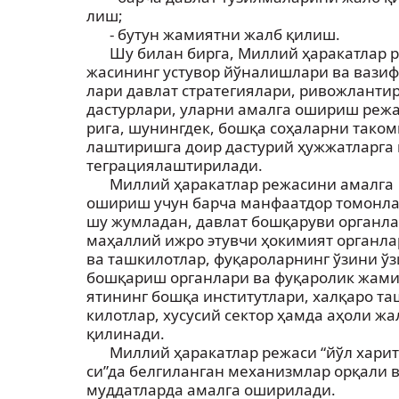
лиш;
- бутун жамиятни жалб қилиш.
Шу билан бирга, Миллий ҳаракатлар р
жасининг устувор йўналишлари ва вазиф
лари давлат стратегиялари, ривожланти
дастурлари, уларни амалга ошириш режа
рига, шунингдек, бошқа соҳаларни таком
лаштиришга доир дастурий ҳужжатларга 
теграциялаштирилади.
Миллий ҳаракатлар режасини амалга
ошириш учун барча манфаатдор томонла
шу жумладан, давлат бошқаруви органла
маҳаллий ижро этувчи ҳокимият органл
ва ташкилотлар, фуқароларнинг ўзини ўз
бошқариш органлари ва фуқаролик жами
ятининг бошқа институтлари, халқаро та
килотлар, хусусий сектор ҳамда аҳоли жа
қилинади.
Миллий ҳаракатлар режаси “йўл харит
си”да белгиланган механизмлар орқали 
муддатларда амалга оширилади.