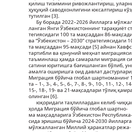
қилиш тизимини ривожлантириш, уларн
ҳуқуқий саводхонлигини юксалтириш кў
тутилган [3].
Бу борада 2022–2026 йилларга мўлжал
ланган Янги Ўзбекистоннинг тараққиёт ст
тегиясидаги 100 та мақсаддан 86-мақсади
ва “Ўзбекистон – 2030” стратегиясидаги 1
та мақсаддан 95-мақсади [5] айнан Хавфс
тартибли ва қонуний меҳнат миграцияс
таъминлаш ҳамда самарали миграция си
сатини юритишга бағишланган бўлиб, ун
амалга оширишга оид давлат дастурлар
Миграция бўйича глобал шартноманинг 
та – 1-, 3-, 4-, 5-, 6-, 7-, 8-, 9-, 10-, 11-, 12-, 14
15-, 18-, 19- ва 21-мақсадлари тўлиқ қамр
олинган [6].
юқоридаги таҳлиллардан келиб чиққа
ҳолда Миграция бўйича глобал шартно-
ма мақсадларига Ўзбекистон Республика
сида эришиш бўйича 2024-2030 йилларга
мўлжалланган Миллий ҳаракатлар режа-