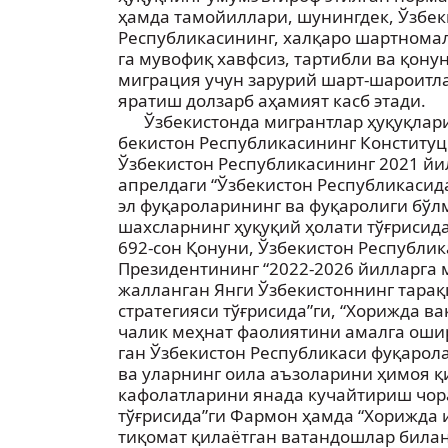
ҳамда тамойиллари, шунингдек, Ўзбек
Республикасининг, халқаро шартнома
га мувофиқ хавфсиз, тартибли ва қону
миграция учун зарурий шарт-шароитл
яратиш долзарб аҳамият касб этади.
Ўзбекистонда мигрантлар ҳуқуқлари
бекистон Республикасининг Конституц
Ўзбекистон Республикасининг 2021 йи
апрелдаги “Ўзбекистон Республикасид
эл фуқароларининг ва фуқаролиги бўл
шахсларнинг ҳуқуқий ҳолати тўғрисида
692-сон Қонуни, Ўзбекистон Республик
Президентининг “2022-2026 йилларга 
жалланган Янги Ўзбекистоннинг тарақ
стратегияси тўғрисида”ги, “Хорижда ва
чалик меҳнат фаолиятини амалга оши
ган Ўзбекистон Республикаси фуқарол
ва уларнинг оила аъзоларини ҳимоя 
кафолатларини янада кучайтириш чо
тўғрисида”ги Фармон ҳамда “Хорижда и
тиқомат қилаётган ватандошлар билан