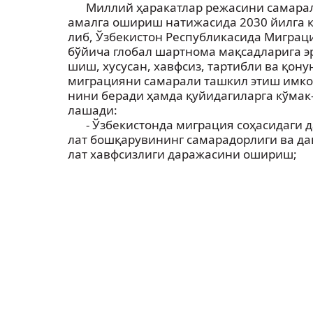
Миллий ҳаракатлар режасини самара
амалга ошириш натижасида 2030 йилга к
либ, Ўзбекистон Республикасида Миграц
бўйича глобал шартнома мақсадларига э
шиш, хусусан, хавфсиз, тартибли ва қону
миграцияни самарали ташкил этиш имко
нини беради ҳамда қуйидагиларга кўмак
лашади:
- Ўзбекистонда миграция соҳасидаги д
лат бошқарувининг самарадорлиги ва да
лат хавфсизлиги даражасини ошириш;