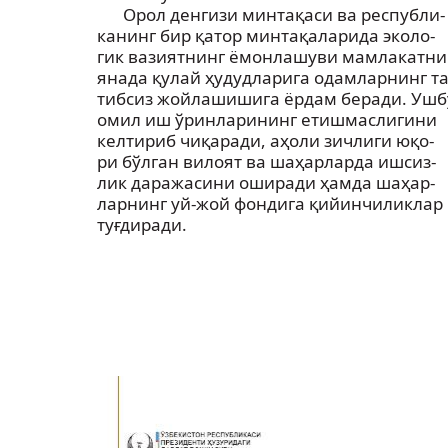
Орол денгизи минтақаси ва республи-
канинг бир қатор минтақаларида эколо-
гик вазиятнинг ёмонлашуви мамлакатни
янада қулай ҳудудларига одамларнинг та
тибсиз жойлашишига ёрдам беради. Ушб
омил иш ўринларининг етишмаслигини
келтириб чиқаради, аҳоли зичлиги юқо-
ри бўлган вилоят ва шаҳарларда ишсиз-
лик даражасини оширади ҳамда шаҳар-
ларнинг уй-жой фондига қийинчиликлар
туғдиради.