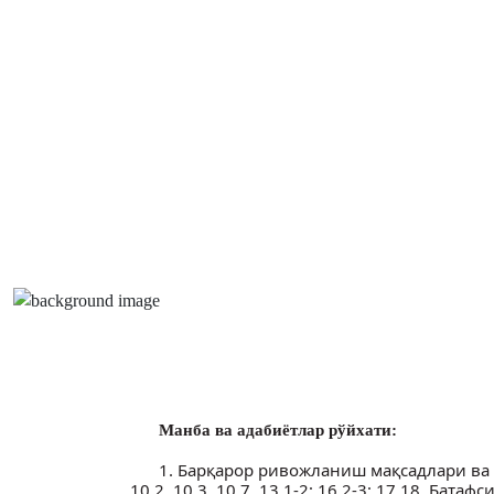
Манба ва адабиётлар рўйхати:
1. Барқарор ривожланиш мақсадлари ва вазиф
10.2, 10.3, 10.7, 13.1-2; 16.2-3; 17.18. Батаф