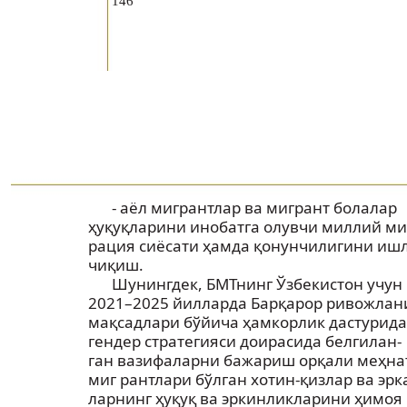
146
- аёл мигрантлар ва мигрант болалар
ҳуқуқларини инобатга олувчи миллий ми
рация сиёсати ҳамда қонунчилигини иш
чиқиш.
Шунингдек, БМТнинг Ўзбекистон учун
2021–2025 йилларда Барқарор ривожла
мақсадлари бўйича ҳамкорлик дастурида
гендер стратегияси доирасида белгилан-
ган вазифаларни бажариш орқали меҳна
миг рантлари бўлган хотин-қизлар ва эрк
ларнинг ҳуқуқ ва эркинликларини ҳимоя