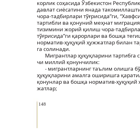
корлик соҳасида Ўзбекистон Республи
давлат сиёсатини янада такомиллаш
чора-тадбирлари тўғрисида”ги, “Хавфси
тартибли ва қонуний меҳнат миграци
тизимини жорий қилиш чора-тадбирл
тўғрисида”ги қарорлари ва бошқа тег
норматив-ҳуқуқий ҳужжатлар билан та
га солинади.
Мигрантлар ҳуқуқларини тартибга с
чи миллий қонунчилик:
- мигрантларнинг таълим олишга б
ҳуқуқларини амалга оширишга қарати
қонунлар ва бошқа норматив-ҳуқуқий 
жатлар;
148