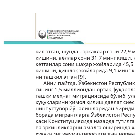
кил этган, шундан эркаклар сони 22,9 
кишини, аёллар сони 31,7 минг киши, 
кетганлар сони шаҳар жойларида 45,5
кишини, қишлоқ жойларида 9,1 минг 
ни ташкил этган [9].
Айни пайтда, Ўзбекистон Республик
сининг 1,5 миллиондан ортиқ фуқарол
ташқи меҳнат миграциясида бўлиб, ул
ҳуқуқларини ҳимоя қилиш давлат сиёс
нинг устувор йўналишларидан биридир
борада мигрантларга Ўзбекистон Респ
каси Конституциясида назарда тутилга
ва эркинликларни амалга оширишда х
ҳуқуқнинг умумэътироф этилган норм