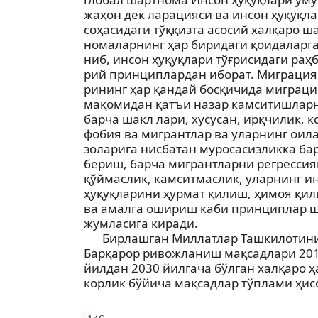
жаҳон дек ларацияси ва инсон ҳуқуқл
соҳасидаги тўққизта асосий халқаро ша
номаларнинг ҳар биридаги қоидаларга
ниб, инсон ҳуқуқлари тўғрисидаги раҳб
рий принциплардан иборат. Миграция
рининг ҳар қандай босқичида миграц
мақомидан қатъи назар камситишлар
барча шакл лари, хусусан, ирқчилик, к
фобия ва мигрантлар ва уларнинг оила
золарига нисбатан муросасизликка ба
бериш, барча мигрантларни регрессия
қўймаслик, камситмаслик, уларнинг и
ҳуқуқларини ҳурмат қилиш, ҳимоя қи
ва амалга ошириш каби принциплар 
жумласига киради.
Бирлашган Миллатлар Ташкилотин
Барқарор ривожланиш мақсадлари 20
йилдан 2030 йилгача бўлган халқаро ҳ
корлик бўйича мақсадлар тўплами ҳис