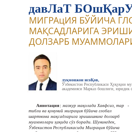
давЛаТ БОшҚар
МИГРАцИЯ БЎЙИЧА Г
МАҚСАДЛАРИГА ЭРИ
ДОЛЗАРБ МУАММОЛАР
луқмонжон исоҚов,
Ўзбекистон Республикаси Ҳуқуқни м
академияси Марказ бошлиғи, юридик ф
:
Аннотация
мазкур мақолада Хавфсиз, тар
-
тибли ва қонуний миграция бўйича глобал
шартнома мақсадларига эришишнинг долзарб
муаммолари ҳақида сўз боради. Шунингдек,
Ўзбекистон Республикасида Миграция бўйича