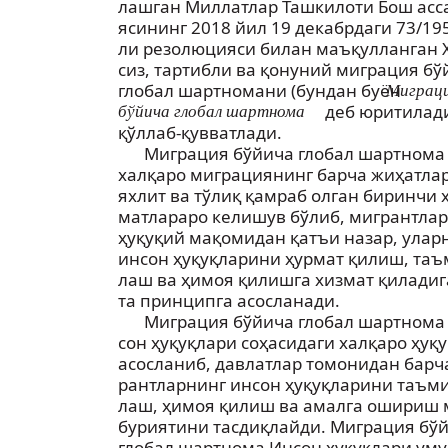
лашган Миллатлар Ташкилоти Бош асс
ясининг 2018 йил 19 декабрдаги 73/195
ли резолюцияси билан маъқулланган 
сиз, тартибли ва қонуний миграция бў
глобал шартномани (бундан буён
Миграц
деб юритилад
бўйича глобал шартнома
қўллаб-қувватлади.
Миграция бўйича глобал шартнома
халқаро миграциянинг барча жиҳатла
яхлит ва тўлиқ қамраб олган биринчи ҳ
матлараро келишув бўлиб, мигрантла
ҳуқуқий мақомидан қатъи назар, улар
инсон ҳуқуқларини ҳурмат қилиш, таъ
лаш ва ҳимоя қилишга хизмат қиладиг
та принципга асосланади.
Миграция бўйича глобал шартнома 
сон ҳуқуқлари соҳасидаги халқаро ҳуқ
асосланиб, давлатлар томонидан барч
рантларнинг инсон ҳуқуқларини таъм
лаш, ҳимоя қилиш ва амалга ошириш 
буриятини тасдиқлайди. Миграция бў
глобал шартнома Инсон ҳуқуқлари уму