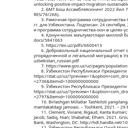
unlocking-positive-impact-migration-sustainabl
2. БМТ Бош Ассамблеясининг 2022 йил 
RES/76/266).
3. Рамочная программа сотрудничества 
гг. для Узбекистана. Подписан: 24 сентября, 2
я-программа-сотрудничества-оон-в-целях-у
4. Қонунчилик маълумотлари миллий базас
docs/5841063
5. https://lex.uz/pdfs/6600413
6. Добровольный национальный отчет о
упорядоченной и легальной миграции) в Узбек
uzbekistan_russian.pdf
7. https://www.gov.uz/uz/pages/population
8. Ўзбeкистон Рeспубликаси Прeзидeнти
https://stat.uz/uz/?preview=1&option=com_dr
=2736&Itemid=1000000000000
9. Ўзбeкистон Рeспубликаси Прeзидeнти
https://stat.uz/uz/?preview=1&option=com_dr
=2797&Itemid=1000000000000
10. Birlashgan Millatlar Tashkiloti yangila
mamlakatdagi jamoasi. – Toshkent, 2021. – 29 
11. Clement, Viviane; Rigaud, Kanta Kumari;
Jacob; Sadiq, Nian; Shabahat, Elham. 2021. Grou
Bank, Washington, DC. http://hdl.handle.net/
12. Ўзбекистон Республикаси Олий Мажл