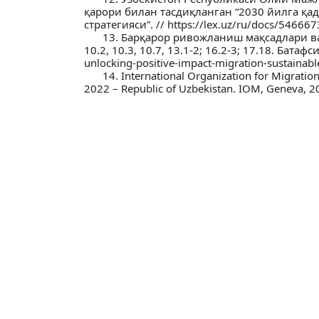
қарори билан тасдиқланган “2030 йилга қа
стратегияси”. // https://lex.uz/ru/docs/546667
13. Барқарор ривожланиш мақсадлари ва ваз
10.2, 10.3, 10.7, 13.1-2; 16.2-3; 17.18. Батаф
unlocking-positive-impact-migration-sustainabl
14. International Organization for Migratio
2022 – Republic of Uzbekistan. IOM, Geneva, 20