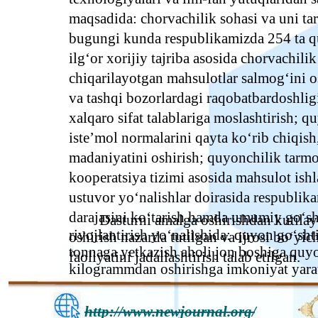
maqsadida: chorvachilik sohasi va uni tar
bugungi kunda respublikamizda 254 ta quy
ilg‘or xorijiy tajriba asosida chorvachil
chiqarilayotgan mahsulotlar salmog‘ini o
va tashqi bozorlardagi raqobatbardoshlig
xalqaro sifat talablariga moslashtirish; 
iste’mol normalarini qayta ko‘rib chiqis
madaniyatini oshirish; quyonchilik tarmo
kooperatsiya tizimi asosida mahsulot ish
ustuvor yo‘nalishlar doirasida respublika
darajasini ko‘tarish hamda umumiy go‘sh
Dasturni amalga oshirishdan kutilay
rivojlantirish yo‘nalishida: quyon go‘sh
oshirish nazarda tutilgan va ijrosi bo‘yi
tonnaga yetkazish aholi jon boshiga quyo
faoliyatini jadallashtirish talab etilgan.
kilogrammdan oshirishga imkoniyat yarat
http://www.newjournal.org/