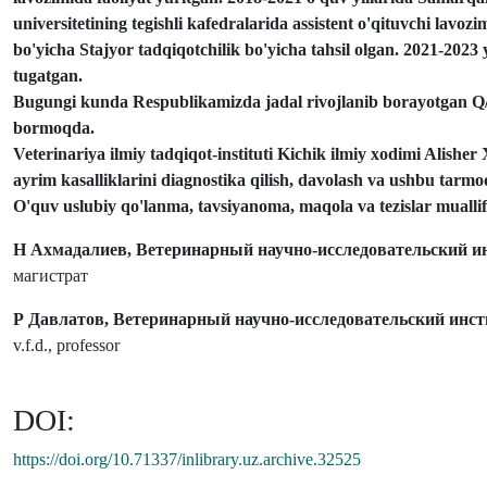
universitetining tegishli kafedralarida assistent o'qituvchi lavoz
bo'yicha Stajyor tadqiqotchilik bo'yicha tahsil olgan.
2021-2023 y
tugatgan.
Bugungi kunda Respublikamizda jadal rivojlanib borayotgan Q/Xn
bormoqda.
Veterinariya ilmiy tadqiqot-instituti Kichik ilmiy xodimi Alishe
ayrim kasalliklarini diagnostika qilish, davolash va ushbu tarm
O'quv uslubiy qo'lanma, tavsiyanoma, maqola va tezislar muallif
Н Ахмадалиев, Ветеринарный научно-исследовательский и
магистрат
Р Давлатов, Ветеринарный научно-исследовательский инст
v.f.d., professor
DOI:
https://doi.org/10.71337/inlibrary.uz.archive.32525