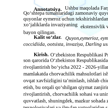
Ushbu maqolada Farg
Annotatsiya.
Qo‘shtepa tumanlaridagi zamonaviy quyon
quyonlar eymeroz uchun tekshirishlardan
xo‘jaliklarda invaziyaning
ekstensivlik 
bayon qilingan.
Kalit so‘zlar.
Quyon
,
eymerioz, eym
coccidiida, ootsista, invaziya, Darling usul
Kirish.
O‘zbekiston Respublikasi P
son qarorida O‘zbekiston Respublikasida 
rivojlantirish bo‘yicha 2022 - 2026-yilla
mamlakatda chorvachilik mahsulotlari ish
ovqat xavfsizligini ta’minlash, ishlab ch
etish, bu orqali qo‘shilgan qiymat zanjir
rivojlantirish, chorvachilik sohasi va un
quvvatlash, shuningdek, mazkur sohada
texnologiyalari va ilm-fan yutuqlaridan s