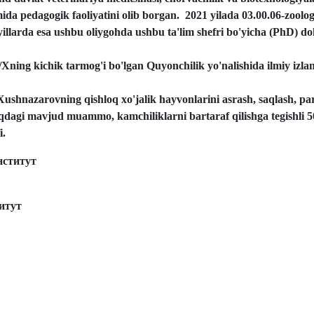
imida pedagogik faoliyatini olib borgan.
2021 yilada 03.00.06-zoologi
illarda esa ushbu oliygohda ushbu ta'lim shefri bo'yicha (PhD) d
ing kichik tarmog'i bo'lgan Quyonchilik yo'nalishida ilmiy izlani
r Xushnazarovning qishloq xo'jalik hayvonlarini asrash, saqlash, pa
oqdagi mavjud muammo, kamchiliklarni bartaraf qilishga tegishli 5
i.
нститут
итут