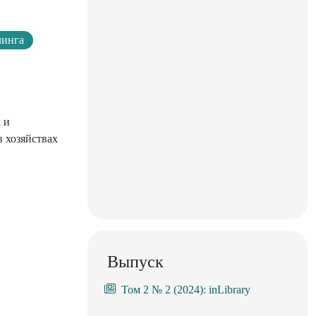
линга
 и
 хозяйствах
Выпуск
Том 2 № 2 (2024): inLibrary