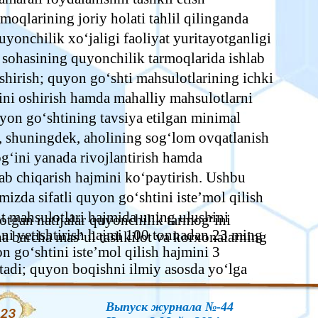
moqlarining joriy holati tahlil qilinganda
onchilik xo‘jaligi faoliyat yuritayotganligi
ik sohasining quyonchilik tarmoqlarida ishlab
shirish; quyon go‘shti mahsulotlarining ichki
ini oshirish hamda mahalliy mahsulotlarni
quyon go‘shtining tavsiya etilgan minimal
h, shuningdek, aholining sog‘lom ovqatlanish
g‘ini yanada rivojlantirish hamda
lab chiqarish hajmini ko‘paytirish. Ushbu
mizda sifatli quyon go‘shtini iste’mol qilish
t mahsulotlari hajmida uning ulushini
otgan natijalar quyonchilik tarmog‘ini
tini yetishtirish hajmi 100 tonnadan 23 ming
cha barcha mas’ul tashkilot va korxonalarning
n go‘shtini iste’mol qilish hajmini 3
adi; quyon boqishni ilmiy asosda yo‘lga
Выпуск журнала №-44
23