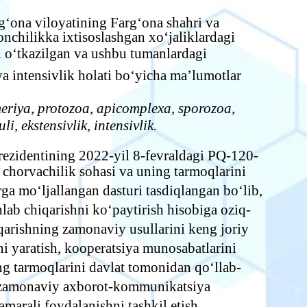
‘ona viloyatining Farg‘ona shahri va
chilikka ixtisoslashgan xo‘jaliklardagi
 o‘tkazilgan va ushbu tumanlardagi
va intensivlik holati bo‘yicha ma’lumotlar
eriya, protozoa, apicomplexa, sporozoa,
i, ekstensivlik, intensivlik.
rezidentining 2022-yil 8-fevraldagi PQ-120-
chorvachilik sohasi va uning tarmoqlarini
rga mo‘ljallangan dasturi tasdiqlangan bo‘lib,
lab chiqarishni ko‘paytirish hisobiga oziq-
iqarishning zamonaviy usullarini keng joriy
ini yaratish, kooperatsiya munosabatlarini
ing tarmoqlarini davlat tomonidan qo‘llab-
 zamonaviy axborot-kommunikatsiya
amarali foydalanishni tashkil etish