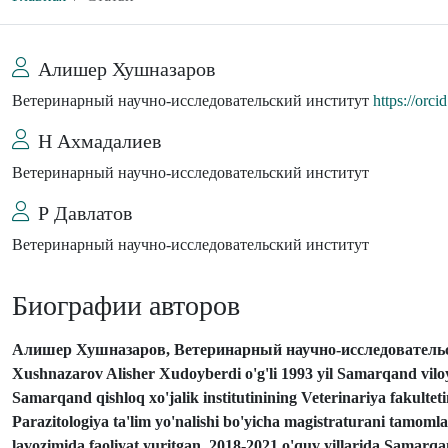
Алишер Хушназаров
Ветеринарный научно-исследовательский институт
https://orc
Н Ахмадалиев
Ветеринарный научно-исследовательский институт
Р Давлатов
Ветеринарный научно-исследовательский институт
Биографии авторов
Алишер Хушназаров, Ветеринарный научно-исследователь
Xushnazarov Alisher Xudoyberdi o'g'li 1993 yil Samarqand viloy
Samarqand qishloq xo'jalik institutinining Veterinariya fakultet
Parazitologiya ta'lim yo'nalishi bo'yicha magistraturani tamoml
lavozimida faoliyat yuritgan.
2018-2021 o'quv yillarida Samarqan