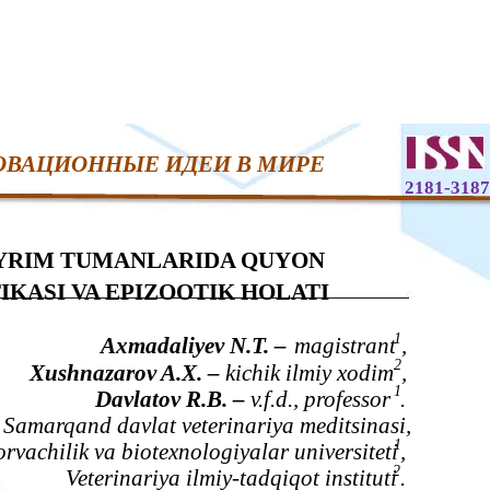
ОВАЦИОННЫЕ ИДЕИ В МИРЕ
2181-3187
AYRIM TUMANLARIDA QUYON
KASI VA EPIZOOTIK HOLATI
1
Axmadaliyev N.T. –
magistrant
,
2
Xushnazarov A.X. –
kichik ilmiy xodim
,
1
Davlatov R.B. –
v.f.d., professor
.
Samarqand davlat veterinariya meditsinasi,
1
orvachilik va biotexnologiyalar universiteti
,
2
Veterinariya ilmiy-tadqiqot instituti
.