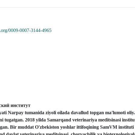
id.org/0009-0007-3144-4965
ский институт
ati Narpay tumanida ziyoli oilada davallud topgan ma'lumoti oliy
ini tugatgan.
2018 yilda Samarqand veterinariya meditsinasi institu
agan.
Bir muddat O'zbekiston yoshlar ittifoqining SamVM instituti 
d davlat veterinariya meditsinasi, chorvachilik va biotexnologiyal