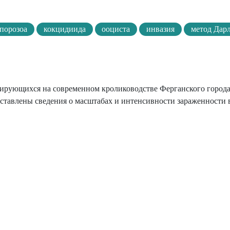
порозоа
кокцидиида
ооциста
инвазия
метод Дар
изирующихся на современном кролиководстве Ферганского города
ставлены сведения о масштабах и интенсивности зараженности в