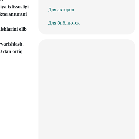
ya ixtissosligi
Для авторов
oktoranturani
Для библиотек
shlarini olib
rvarishlash,
0 dan ortiq