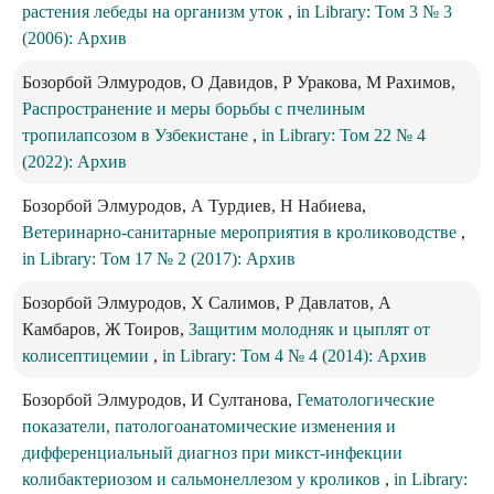
растения лебеды на организм уток
,
in Library: Том 3 № 3
(2006): Архив
Бозорбой Элмуродов, О Давидов, Р Уракова, М Рахимов,
Распространение и меры борьбы с пчелиным
тропилапсозом в Узбекистане
,
in Library: Том 22 № 4
(2022): Архив
Бозорбой Элмуродов, А Турдиев, Н Набиева,
Ветеринарно-санитарные мероприятия в кролиководстве
,
in Library: Том 17 № 2 (2017): Архив
Бозорбой Элмуродов, Х Салимов, Р Давлатов, А
Камбаров, Ж Тоиров,
Защитим молодняк и цыплят от
колисептицемии
,
in Library: Том 4 № 4 (2014): Архив
Бозорбой Элмуродов, И Султанова,
Гематологические
показатели, патологоанатомические изменения и
дифференциальный диагноз при микст-инфекции
колибактериозом и сальмонеллезом у кроликов
,
in Library: