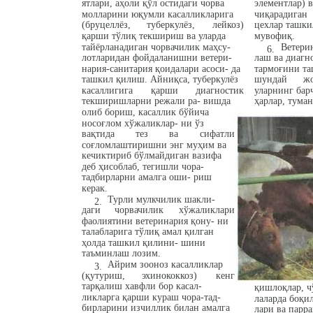
ятлари, аҳоли қўл остидаги чорва
элементлар) 
молларини юқумли касалликларига
чиқарадиган
(бруцеллёз,
туберкулёз,
лейкоз)
цехлар ташки
қарши тўлиқ текшириш ва уларда
мувофиқ.
тайёрланадиган чорвачилик маҳсу-
Ветери
6.
лотларидан фойдаланишни ветери-
лаш ва диагн
нария-санитария қоидалари асоси- да
тармоғини та
ташкил қилиш. Айниқса, туберкулёз
шундай
ж
касаллигига
қарши
диагностик
уларнинг бар
текширишларни режали ра- вишда
ҳарлар, туман
олиб бориш, касаллик бўйича
носоғлом хўжаликлар- ни ўз
вақтида
тез
ва
сифатли
соғломлаштиришни энг муҳим ва
кечиктириб бўлмайдиган вазифа
деб ҳисоблаб, тегишли чора-
тадбирларни амалга оши- риш
керак.
Турли мулкчилик шакли-
2.
даги
чорвачилик
хўжаликлари
фаолиятини ветеринария қону- ни
талабларига тўлиқ амал қилган
ҳолда ташкил қилини- шини
таъминлаш лозим.
Айрим зооноз касалликлар
3.
(қутуриш,
эхинококкоз)
кенг
тарқалиш хавфли бор касал-
қишлоқлар, чў
ликларга қарши кураш чора-тад-
лаларда боқи
бирларини изчиллик билан амалга
лари ва парр