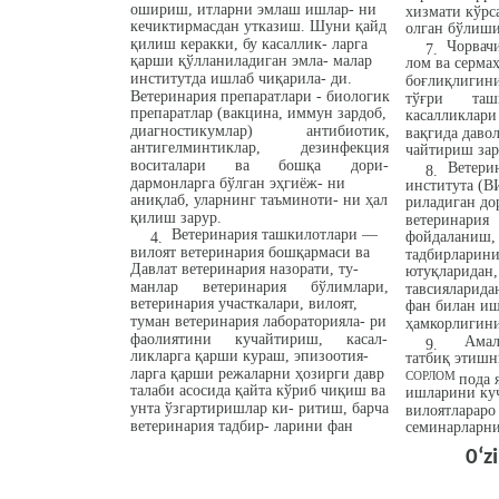
ошириш, итларни эмлаш ишлар- ни
хизмати кўрс
кечиктирмасдан утказиш. Шуни қайд
олган бўлиши
қилиш керакки, бу касаллик- ларга
Чорвач
7.
қарши қўлланиладиган эмла- малар
лом ва серма
институтда ишлаб чиқарила- ди.
боғлиқлигини
Ветеринария препаратлари - биологик
тўғри
таш
препаратлар (вакцина, иммун зардоб,
касалликлари
диагностикумлар)
антибиотик,
вақгида даво
антигелминтиклар,
дезинфекция
чайтириш зар
воситалари
ва
бошқа
дори-
Ветери
8.
дармонларга бўлган эҳгиёж- ни
института (В
аниқлаб, уларнинг таъминоти- ни ҳал
риладиган до
қилиш зарур.
ветеринария
Ветеринария ташкилотлари —
фойдаланиш, 
4.
вилоят ветеринария бошқармаси ва
тадбирларини
Давлат ветеринария назорати, ту-
ютуқларидан,
манлар
ветеринария
бўлимлари,
тавсияларида
ветеринария участкалари, вилоят,
фан билан и
туман ветеринария лабораторияла- ри
ҳамкорлигини
фаолиятини
кучайтириш,
касал-
Амал
9.
ликларга қарши кураш, эпизоотия-
татбиқ этишн
ларга қарши режаларни ҳозирги давр
СОРЛОМ
пода 
талаби асосида қайта кўриб чиқиш ва
ишларини ку
унта ўзгартиришлар ки- ритиш, барча
вилоятлараро
ветеринария тадбир- ларини фан
семинарларни
0‘z