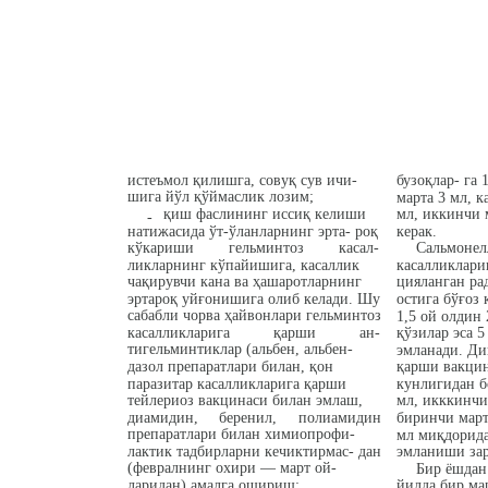
истеъмол қилишга, совуқ сув ичи-
бузоқлар- га 
шига йўл қўймаслик лозим;
марта 3 мл, к
қиш фаслининг иссиқ келиши
мл, иккинчи 
-
натижасида ўт-ўланларнинг эрта- роқ
керак.
кўкариши
гельминтоз
касал-
Сальмонел
ликларнинг кўпайишига, касаллик
касалликлари
чақирувчи кана ва ҳашаротларнинг
цияланган ра
эртароқ уйғонишига олиб келади. Шу
остига бўғоз
сабабли чорва ҳайвонлари гельминтоз
1,5 ой олдин 
касалликларига
қарши
ан-
қўзилар эса 5
тигельминтиклар (альбен, альбен-
эмланади. Ди
дазол препаратлари билан, қон
қарши вакцин
паразитар касалликларига қарши
кунлигидан б
тейлериоз вакцинаси билан эмлаш,
мл, икккинчи
диамидин,
беренил,
полиамидин
биринчи март
препаратлари билан химиопрофи-
мл миқдорида
лактик тадбирларни кечиктирмас- дан
эмланиши зар
(февралнинг охири — март ой-
Бир ёшдан
ларидан) амалга ошириш;
йилда бир мар