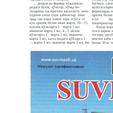
деҳқон ва фермер хўжаликла-
боғчаси, сан
-
ридаги бузоқ, қўзилар, чўчқа бо-
муассасалари
лаларини пастереллёз касаллиги- нинг
фермаларда эс
олдини олиш учун ҳайвонлар- нинг
оралиқ билан
орқа сон ички томон тери остига 14
усул
ёр
кун оралиқ билан икки марта, 10—15
текширишлар 
кунлик қўзиларга 1 - марта 1 мл,
Бунда қор
иккинчи марта 2 мл, 4—5 ойлик
тозга қарши 
қўзиларга 1 - марта 2 мл, иккинчи
логлари ҳисоб
марта 3 мл, катта ёшдаги қўйларга 1
мектин каби 
—
марта 3 мл, иккинчи марта 5 мл, ёш
билан 50 кг т