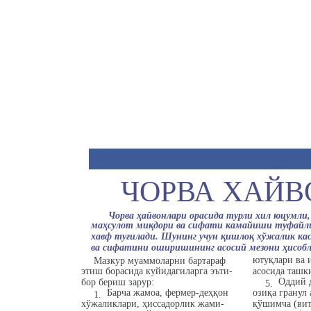
ЧОРВА ХАЙВ
Чорва ҳайвонлари орасида турли хил юцумли
маҳсулот миқдори ва сифати камайиши туфайли 
хавф туғилади. Шунинг учун қишлоқ хўжалик кас
ва сифатини оширишининг асосий мезони ҳисобл
ютуқлари ва 
Мазкур муаммоларни бартараф
этиш борасида куйидагиларга эъти-
асосида ташк
Оддий 
бор бериш зарур:
5.
Барча жамоа, фермер-деҳқон
озиқа гранул 
1.
хўжаликлари, ҳиссадорлик жами-
қўшимча (вит