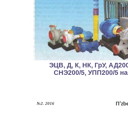
ЭЦВ, Д, К, НК, ГрУ, АД2
СНЭ200/5, УПП200/5 н
П‘zbe
№2. 2016