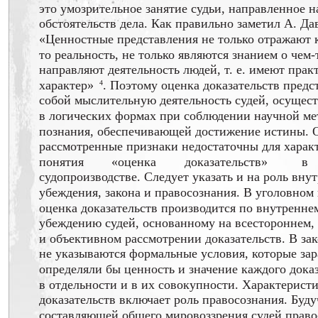
это умозрительное занятие судьи, направленное н
обстоятельств дела. Как правильно заметил А. Да
«Ценностные представления не только отражают 
то реальность, не только являются знанием о чем-
направляют деятельность людей, т. е. имеют прак
характер»
. Поэтому оценка доказательств предс
4
собой мыслительную деятельность судей, осущес
в логических формах при соблюдении научной ме
познания, обеспечивающей достижение истины. 
рассмотренные признаки недостаточны для харак
понятия
«оценка
доказательств»
в
судопроизводстве. Следует указать и на роль вну
убеждения, закона и правосознания. В уголовном
оценка доказательств производится по внутренне
убеждению судей, основанному на всестороннем,
и объективном рассмотрении доказательств. В за
не указываются формальные условия, которые зар
определяли бы ценность и значение каждого дока
в отдельности и в их совокупности. Характерист
доказательств включает роль правосознания. Буд
составляющей общего мировоззрения судей право