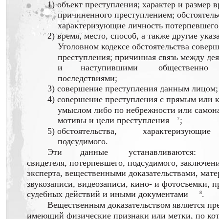
1) объект преступления; характер и размер в
причиненного преступлением; обстоятель
характеризующие личность потерпевшего
2) время, место, способ, а также другие ука
Уголовном кодексе обстоятельства совер
преступления; причинная связь между де
и
наступившими
общественно
последствиями;
3) совершение преступления данным лицом;
4) совершение преступления с прямым или 
умыслом либо по небрежности или самон
мотивы и цели преступления
;
7
5) обстоятельства,
характеризующие
подсудимого.
Эти
данные
устанавливаются:
свидетеля, потерпевшего, подсудимого, заключен
эксперта, вещественными доказательствами, мат
звукозаписи, видеозаписи, кино- и фотосъемки, 
судебных действий и иными документами
.
8
Вещественным доказательством является пр
имеющий физические признаки или метки, по ко