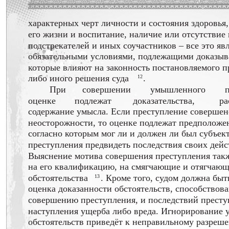
характерных черт личности и состояния здоровья,
его жизни и воспитание, наличие или отсутствие
подстрекателей и иных соучастников – все это яв
обязательными условиями, подлежащими доказы
которые влияют на законность постановляемого п
либо иного решения суда
.
12
При
совершении
умышленного
оценке
подлежат
доказательства,
р
содержание умысла. Если преступление совершен
неосторожности, то оценке подлежат предположе
согласно которым мог ли и должен ли был субъек
преступления предвидеть последствия своих дейс
Выяснение мотива совершения преступления так
на его квалификацию, на смягчающие и отягчающ
обстоятельства
. Кроме того, судом должна быт
13
оценка доказанности обстоятельств, способствов
совершению преступления, и последствий престу
наступления ущерба либо вреда. Игнорирование 
обстоятельств приведёт к неправильному разреш