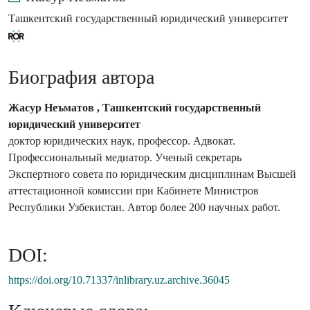
для формулирования корректных выводов об установленных
Ташкентский государственный юридический университет
обстоятельствах дела и оказания практического содействия
суду в принятии и постановлении по результатам судебного
рассмотрения дел справедливых и законных решений.
Биография автора
Достижению указанной цели служит разработанный
перечень вопросов, ответы на которые достаточны для
профессионального понимания данной сферы исследования.
Жасур Неъматов , Ташкентский государственный
юридический университет
доктор юридических наук, профессор. Адвокат.
Профессиональный медиатор. Ученый секретарь
Экспертного совета по юридическим дисциплинам Высшей
аттестационной комиссии при Кабинете Министров
Республики Узбекистан. Автор более 200 научных работ.
DOI:
https://doi.org/10.71337/inlibrary.uz.archive.36045