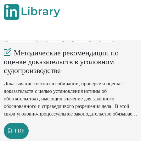
29-07-2024
4-36
207
41
Методические рекомендации по
оценке доказательств в уголовном
судопроизводстве
Доказывание состоит в собирании, проверке и оценке
доказательств с целью установления истины об
обстоятельствах, имеющих значение для законного,
обоснованного и справедливого разрешения дела . В этой
связи уголовно-процессуальное законодательство обязывает
суд для установления истины по делу выяснить, имело ли
место событие преступления, кто виновен в его совершении,
PDF
а также все другие, связанные с ним обстоятельства. При