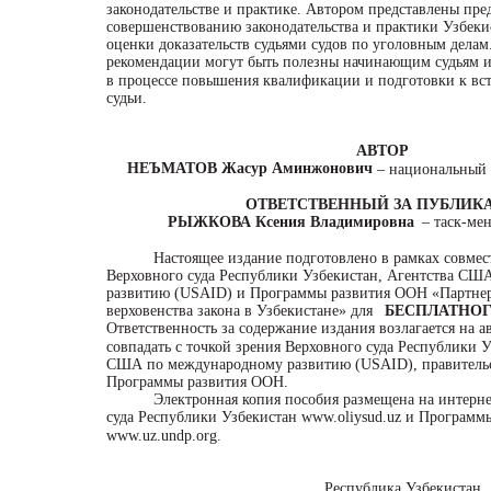
законодательстве и практике. Автором представлены пр
совершенствованию законодательства и практики Узбеки
оценки доказательств судьями судов по уголовным делам
рекомендации могут быть полезны начинающим судьям и
в процессе повышения квалификации и подготовки к вс
судьи.
АВТОР
НЕЪМАТОВ Жасур Аминжонович
– национальный 
ОТВЕТСТВЕННЫЙ ЗА ПУБЛИ
РЫЖКОВА Ксения Владимировна
– таск-ме
Настоящее издание подготовлено в рамках совмес
Верховного суда Республики Узбекистан, Агентства С
развитию (USAID) и Программы развития ООН «Партнер
верховенства закона в Узбекистане» для
БЕСПЛАТНОГ
Ответственность за содержание издания возлагается на а
совпадать с точкой зрения Верховного суда Республики У
США по международному развитию (USAID), правител
Программы развития ООН.
Электронная копия пособия размещена на интерне
суда Республики Узбекистан www.oliysud.uz и Програм
www.uz.undp.org.
Республика Узбекистан