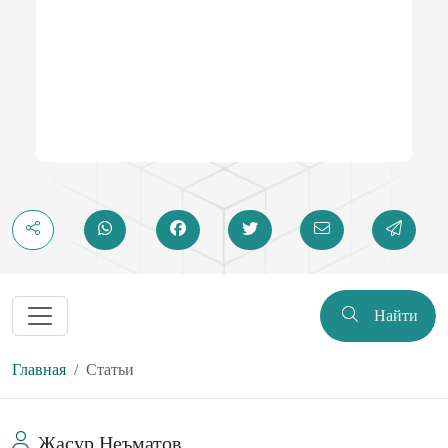
указываются формальные условия, которые заранее
определяли бы ценность и значение каждого доказательства
в отдельности и в их совокупности. Характеристика оценки
доказательств включает роль правосознания. Будучи
составляющей общего мировоззрения судей правосознание
позволяет уяснить смысл и значение требований закона,
предъявляемых к оценке доказательств. На основании
оценки доказательств выдвигаются судебные версии и
выясняется, достаточно ли подтверждена одна из них,
опровергнуты ли все остальные; устанавливаются основания
для принятия различных процессуальных решений, в том
числе и о проведении судебных действий; делаются выводы
о доказанности или недоказанности некоторых
обстоятельств дела и преступления в целом. Изложенное
Найти
определяет цель написания настоящих методических
рекомендаций по оценке доказательств в уголовном
Главная
Статьи
судопроизводстве, коей является научно-практическое
толкование относящихся к теме изучения норм
действующего уголовно процессуального законодательства
Жасур Неъматов