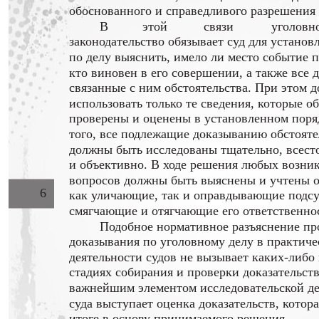
обоснованного и справедливого разрешения 
В
этой
связи
уголовн
законодательство обязывает суд для устано
по делу выяснить, имело ли место событие 
кто виновен в его совершении, а также все д
связанные с ним обстоятельства. При этом д
использовать только те сведения, которые о
проверены и оценены в установленном поря
того, все подлежащие доказыванию обстояте
должны быть исследованы тщательно, всест
и объективно. В ходе решения любых возни
вопросов должны быть выяснены и учтены о
6
как уличающие, так и оправдывающие подсу
смягчающие и отягчающие его ответственно
Подобное нормативное разъяснение пр
доказывания по уголовному делу в практиче
деятельности судов не вызывает каких-либо
стадиях собирания и проверки доказательств
важнейшим элементом исследовательской де
суда выступает оценка доказательств, котор
итоге в основу принимаемого решения.