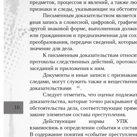
предметов, процессов и явлений, а также л
признаки и следы, указывающие на обстояте
Письменным доказательством является
иная запись в словесной, цифровой, графич
другой знаковой форме, выполненная долж
или гражданином и предназначенная для сох
преобразования, передачи сведений, которы
значение для дела.
К письменным доказательствам относя
протоколы следственных действий, протоко
заседаний и приложения к ним.
Документы и иные записи с признакам
следами, могут служить также и веществен
доказательствами
.
10
Следует отметить, что оценке подлежат
доказательства, которые точно раскрывают 
10
обстоятельства дела, соответствующие прям
законе элементам состава преступления.
Действующие
нормы
УПК
взаимосвязь в определении события и соста
В содержание понятия «событие преступлен