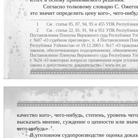
Согласно толковому словарю С. Ожего
это значит определить цену кого-, чего-нибу
1
См.: статьи 85, 87, 94, 95 и 455 УПК Республик
2
См.: статьи 22, 81, 91, 94 и 951 УПК Республик
Постановления Пленума Верховного суда Республики Узб
г. №07 «О судебном приговоре»; п. 4 Постановления Пле
Республики Узбекистан от 19.12.2003 г. №17 «О практи
законов, обеспечивающих подозреваемому, обвиняемому
Постановление Пленума Верховного суда Республики Узб
г. №24 «О некоторых вопросах применения норм уголов
закона о допустимости доказательств» / www.lex.uz
качество кого-, чего-нибудь, степень, уровень чег
высказать мнение, суждение о ценности или значе
чего-нибудь»
3
.
В уголовном судопроизводстве оценка доказ