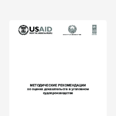
нибудь» .В уголовном судопроизводстве оценка
доказательств – это умозрительное занятие судьи,
направленное на познание обстоятельств дела. Как
правильно заметил А. Давлетов: «Ценностные
представления не только отражают какую-то реальность, не
только являются знанием о чем-то, но и направляют
деятельность людей, т. е. имеют практический характер» .
Поэтому оценка доказательств представляет собой
мыслительную деятельность судей, осуществляемую в
логических формах при соблюдении научной методологии
познания, обеспечивающей достижение истины. Однако
рассмотренные признаки недостаточны для характеристики
понятия «оценка доказательств» в уголовном
судопроизводстве. Следует указать и на роль внутреннего
убеждения, закона и правосознания. В уголовном процессе
оценка доказательств производится по внутреннему
убеждению судей, основанному на всестороннем, полном и
объективном рассмотрении доказательств. В законе не