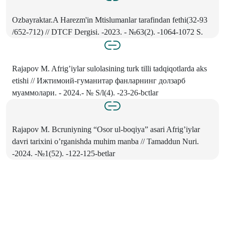
Ozbayraktar.A Harezm'in Mtislumanlar tarafindan fethi(32-93
/652-712) // DTCF Dergisi. -2023. - №63(2). -1064-1072 S.
Rajapov M. Afrig’iylar sulolasining turk tilli tadqiqotlarda aks
etishi // Ижтимоий-гуманитар фанларнинг долзарб
муаммолари. - 2024.- № S/l(4). -23-26-bctlar
Rajapov M. Bcruniyning “Osor ul-boqiya” asari Afrig’iylar
davri tarixini o’rganishda muhim manba // Tamaddun Nuri.
-2024. -№1(52). -122-125-betlar