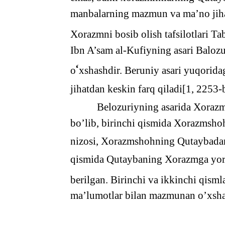
manbalarning mazmun va ma’no jihat
Xorazmni bosib olish tafsilotlari T
Ibn A’sam al-Kufiyning asari Balozu
‘
o
xshashdir. Beruniy asari yuqoridag
jihatdan keskin farq qiladi[1, 2253-
Belozuriyning asarida Xorazmn
bo’lib, birinchi qismida Xorazmshoh
nizosi, Xorazmshohning Qutaybadan 
qismida Qutaybaning Xorazmga yorda
berilgan. Birinchi va ikkinchi qisml
ma’lumotlar bilan mazmunan o’xshas