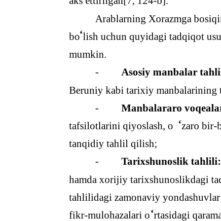
aks ettirilgan[7, 124-b].
Arablarning Xorazmga bosiqin
‘
bo
lish uchun quyidagi tadqiqot usu
mumkin.
-
Asosiy manbalar tahlil
Beruniy kabi tarixiy manbalarining 
-
Manbalararo voqealar 
‘
tafsilotlarini qiyoslash, o
zaro bir-
tanqidiy tahlil qilish;
-
Tarixshunoslik tahlili:
hamda xorijiy tarixshunoslikdagi ta
tahlilidagi zamonaviy yondashuvlar
‘
fikr-mulohazalari o
rtasidagi qarama