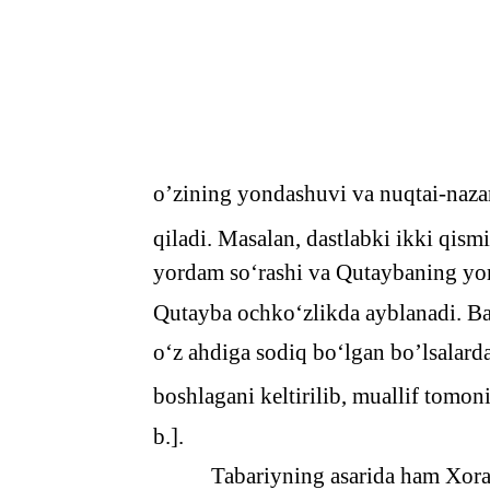
o’zining yondashuvi va nuqtai-nazar
qiladi. Masalan, dastlabki ikki qi
yordam so‘rashi va Qutaybaning yor
Qutayba ochko‘zlikda ayblanadi. Bal
o‘z ahdiga sodiq bo‘lgan bo’lsalar
boshlagani keltirilib, muallif tomo
b.].
Tabariyning asarida ham Xora