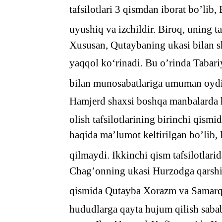
tafsilotlari 3 qismdan iborat bo’lib
uyushiq va izchildir. Biroq, uning ta
Xususan, Qutaybaning ukasi bilan 
yaqqol ko‘rinadi. Bu o’rinda Taba
bilan munosabatlariga umuman oydinl
Hamjerd shaxsi boshqa manbalarda 
olish tafsilotlarining birinchi qism
haqida ma’lumot keltirilgan bo’lib,
qilmaydi. Ikkinchi qism tafsilotlar
Chag’onning ukasi Hurzodga qarshi y
qismida Qutayba Xorazm va Samarqan
hududlarga qayta hujum qilish sabab