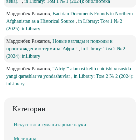
века)."
,
in Library: Том 1 № 1 (2024): библиотека
Мардонбек Ражапов,
Bactrian Documents Founds in Northern
Afghanistan as a Historical Source
,
in Library: Том 1 № 2
(2025): inLibrary
Мардонбек Ражапов,
Новые взгляды и подходы к
происхождению термина 'Африг'
,
in Library: Том 2 № 2
(2024): inLibrary
Мардонбек Ражапов,
“Afrigʻ” atamasi kelib chiqishi xususida
yangi qarashlar va yondashuvlar
,
in Library: Том 2 № 2 (2024):
inLibrary
Категории
Искусство и гуманитарные науки
Медицина