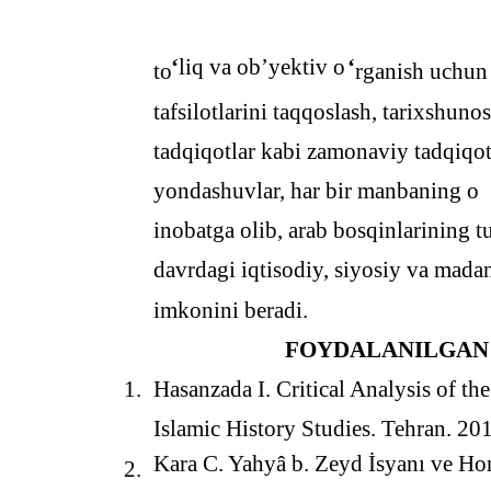
‘
liq va ob’yektiv o
‘
to
rganish uchun 
tafsilotlarini taqqoslash, tarixshuno
tadqiqotlar kabi zamonaviy tadqiqot
yondashuvlar, har bir manbaning o
inobatga olib, arab bosqinlarining t
davrdagi iqtisodiy, siyosiy va mada
imkonini beradi.
FOYDALANILGAN
1.
Hasanzada I. Critical Analysis of th
Islamic History Studies. Tehran. 20
Kara C. Yahyâ b. Zeyd İsyanı ve Hor
2.