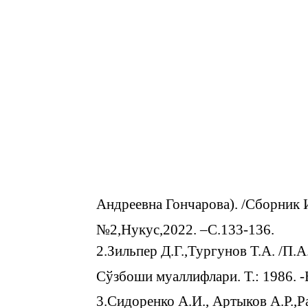
Андреевна Гончарова). /Сборник 
№2,Нукус,2022. –С.133-136.
2.Зильпер Д.Г.,Тургунов Т.А. /П.А
Сўзбоши муаллифлари. Т.: 1986. -Б
3.Сидоренко А.И., Артыков А.Р.,Ра