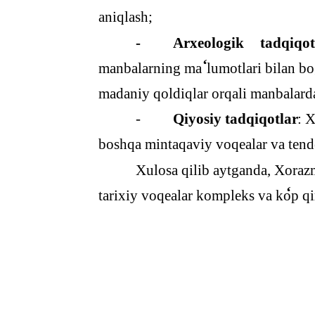
aniqlash;
-
Arxeologik
tadqiqot
‘
manbalarning ma
lumotlari bilan b
madaniy qoldiqlar orqali manbalardag
-
Qiyosiy tadqiqotlar
: 
boshqa mintaqaviy voqealar va tenden
Xulosa qilib aytganda, Xoraz
‘
tarixiy voqealar kompleks va ko
p qi