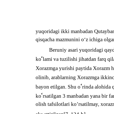
yuqoridagi ikki manbadan Qutayb
qisqacha mazmunini o‘z ichiga olga
Beruniy asari yuqoridagi qay
‘
ko
lami va tuzilishi jihatdan farq q
Xorazmga yurishi paytida Xorazm h
olinib, arablarning Xorazmga ikkinch
‘
bayon etilgan. Shu o
rinda alohida 
‘
ko
rsatilgan 3 manbadan yana bir f
olish tafsilotlari ko’rsatilmay, xora