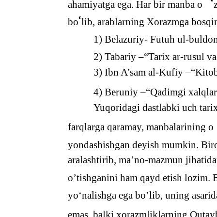
‘
ahamiyatga ega. Har bir manba o
‘
bo
lib, arablarning Xorazmga bosqin
1) Belazuriy- Futuh ul-buldon
2) Tabariy –“Tarix ar-rusul v
3) Ibn A’sam al-Kufiy –“Kitob
4) Beruniy –“Qadimgi xalqlar
Yuqoridagi dastlabki uch tari
farqlarga qaramay, manbalarining o
yondashishgan deyish mumkin. Biroq
aralashtirib, ma’no-mazmun jihatidan
o’tishganini ham qayd etish lozim.
yoʻnalishga ega bo’lib, uning asari
emas, balki xorazmliklarning Qutayb