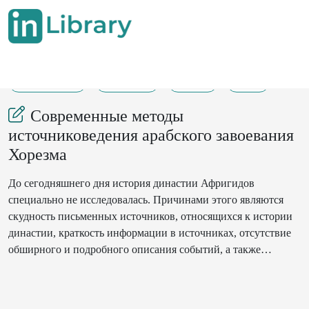
06-03-2025
338-342
139
27
Современные методы
источниковедения арабского завоевания
Хорезма
До сегодняшнего дня история династии Афригидов
специально не исследовалась. Причинами этого являются
скудность письменных источников, относящихся к истории
династии, краткость информации в источниках, отсутствие
обширного и подробного описания событий, а также
противоречия между информацией в источниках. В данной
статье речь идет о современных методах источниковедения
арабского завоевания Хорезма.