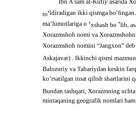
Ibn A’sam al-Kufiy asarida Xor
‘
ldiradigan ikki qismga bo’lingan
to
ma’lumotlariga o
‘
‘
xshash bo
lib, a
Xorazmshoh nomi va Xorazmshohnin
Xorazmshoh nomini “Jangxon” deb k
Askajavar) . Ikkinchi qismi mazmuni
Balozuriy va Tabariydan keskin farq 
ko’rsatilgan itoat qilish shartlarini 
Bundan tashqari, Xorazmning uchta s
mintaqaning geografik nomlari ham 