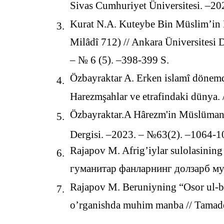
Sivas Cumhuriyet Üniversitesi. –20
Kurat N.A. Kuteybe Bin Müslim’in 
3.
Milâdî 712) // Ankara Üniversitesi 
– № 6 (5). –398-399 S.
Özbayraktar A. Erken islamî dönem
4.
Harezmşahlar ve etrafindaki dünya.
Özbayraktar.A Hârezm'in Müslümanl
5.
Dergisi. –2023. – №63(2). –1064-1
Rajapov M. Afrig’iylar sulolasining 
6.
гуманитар фанларнинг долзарб муа
Rajapov M. Beruniyning “Osor ul-boq
7.
o’rganishda muhim manba // Tamad