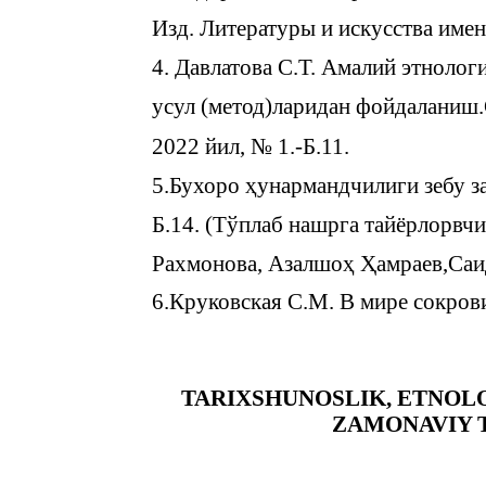
Изд. Литературы и искусства имен
4. Давлатова С.Т. Амалий этнолог
усул (метод)ларидан фойдаланиш.
2022 йил, № 1.-Б.11.
5.Бухоро ҳунармандчилиги зебу за
Б.14. (Тўплаб нашрга тайёрлорвч
Рахмонова, Азалшоҳ Ҳамраев,Саи
6.Круковская С.М. В мире сокрови
TARIXSHUNOSLIK, ETNOL
ZAMONAVIY 