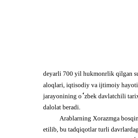
deyarli 700 yil hukmonrlik qilgan su
aloqlari, iqtisodiy va ijtimoiy hayoti
‘
jarayonining o
zbek davlatchili ta
dalolat beradi.
Arablarning Xorazmga bosqini
etilib, bu tadqiqotlar turli davrlard