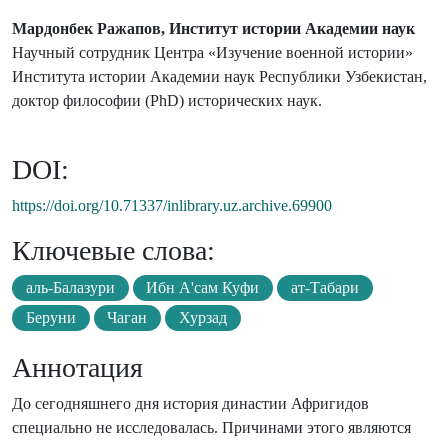
Мардонбек Ражапов, Институт истории Академии наук
Научный сотрудник Центра «Изучение военной истории»
Института истории Академии наук Республики Узбекистан,
доктор философии (PhD) исторических наук.
DOI:
https://doi.org/10.71337/inlibrary.uz.archive.69900
Ключевые слова:
аль-Балазури
Ибн А'сам Куфи
ат-Табари
Беруни
Чаган
Хурзад
Аннотация
До сегодняшнего дня история династии Афригидов
специально не исследовалась. Причинами этого являются