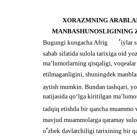
XORAZMNING ARABLAR
MANBASHUNOSLIGINING 
‘
Bugungi kungacha Afrig
iylar 
sabab sifatida sulola tarixiga oid 
ma’lumotlarning qisqaligi, voqealar 
etilmaganligini, shuningdek manblar
aytish mumkin. Bundan tashqari, yo
natijasida qo‘lga kiritilgan ma’lumo
tadqiq etishda bir qancha muammo va
mavjud muammolarga qaramay sulola 
‘
o
zbek davlatchiligi tarixining bir 