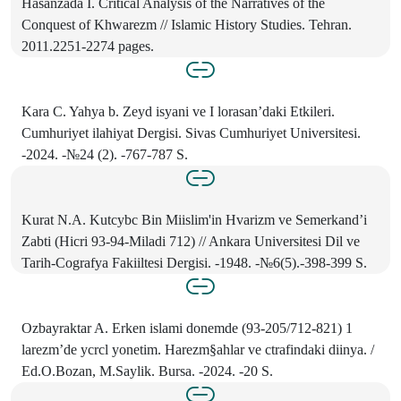
Hasanzada I. Critical Analysis of the Narratives of the
Conquest of Khwarezm // Islamic History Studies. Tehran.
2011.2251-2274 pages.
Kara C. Yahya b. Zeyd isyani ve I lorasan’daki Etkileri.
Cumhuriyet ilahiyat Dergisi. Sivas Cumhuriyet Universitesi.
-2024. -№24 (2). -767-787 S.
Kurat N.A. Kutcybc Bin Miislim'in Hvarizm ve Semerkand’i
Zabti (Hicri 93-94-Miladi 712) // Ankara Universitesi Dil ve
Tarih-Cografya Fakiiltesi Dergisi. -1948. -№6(5).-398-399 S.
Ozbayraktar A. Erken islami donemde (93-205/712-821) 1
larezm’de ycrcl yonetim. Harezm§ahlar ve ctrafindaki diinya. /
Ed.O.Bozan, M.Saylik. Bursa. -2024. -20 S.