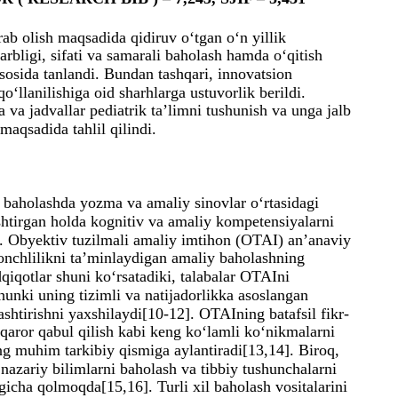
rab olish maqsadida qidiruv o‘tgan o‘n yillik
zarbligi, sifati va samarali baholash hamda o‘qitish
sosida tanlandi. Bundan tashqari, innovatsion
o‘llanilishiga oid sharhlarga ustuvorlik berildi.
va jadvallar pediatrik ta’limni tushunish va unga jalb
 maqsadida tahlil qilindi.
i baholashda yozma va amaliy sinovlar o‘rtasidagi
htirgan holda kognitiv va amaliy kompetensiyalarni
i. Obyektiv tuzilmali amaliy imtihon (OTAI) an’anaviy
shonchlilikni ta’minlaydigan amaliy baholashning
dqiqotlar shuni ko‘rsatadiki, talabalar OTAIni
chunki uning tizimli va natijadorlikka asoslangan
ashtirishni yaxshilaydi[10-12]. OTAIning batafsil fikr-
aror qabul qilish kabi keng ko‘lamli ko‘nikmalarni
ing muhim tarkibiy qismiga aylantiradi[13,14]. Biroq,
 nazariy bilimlarni baholash va tibbiy tushunchalarni
igicha qolmoqda[15,16]. Turli xil baholash vositalarini