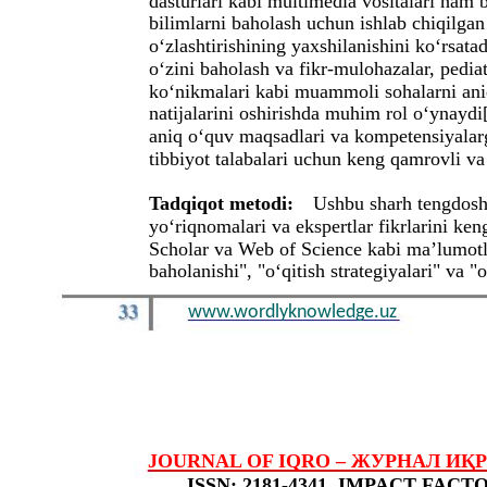
dasturlari kabi multimedia vositalari ham 
bilimlarni baholash uchun ishlab chiqilgan
o‘zlashtirishining yaxshilanishini ko‘rsata
o‘zini baholash va fikr-mulohazalar, pediatr
ko‘nikmalari kabi muammoli sohalarni ani
natijalarini oshirishda muhim rol o‘ynayd
aniq o‘quv maqsadlari va kompetensiyalar
tibbiyot talabalari uchun keng qamrovli va
Tadqiqot metodi:
Ushbu sharh tengdoshl
yo‘riqnomalari va ekspertlar fikrlarini k
Scholar va Web of Science kabi ma’lumotlar
baholanishi", "o‘qitish strategiyalari" va "
www.wordlyknowledge.uz
JOURNAL OF IQRO – ЖУРНАЛ ИҚРО – 
ISSN: 2181-4341, IMPACT FACTOR