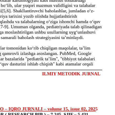
bolalar kardiologiyasi kabi maxsus sohalardagi
 bo‘lib, ular yuqori mazmun validligini va talabalar
di[5,6]. Shakllantiruvchi baholashlar, jumladan o‘z-
iya tarixini yozib olishda hujjatlashtirish
qlashda va talabalarning o‘ziga ishonchi hamda o‘quv
i[7-9]. Umuman olganda, pediatriyada talab qilinadigan
ga moslashtirilgan ushbu usullarning uyg‘unlashuvi
 samarali baholash strategiyasini ta’minlaydi.
ar tomonidan ko‘rib chiqilgan maqolalar, ta’lim
eng qamrovli izlashga asoslangan. PubMed, Google
 bazalarida "pediatrik ta’lim", "tibbiyot talabalari
o‘quv dasturini ishlab chiqish" kabi atamalar orqali
ILMIY METODIK JURNAL
IQRO JURNALI – volume 15, issue 02, 2025
 ( RESEARCH BIB ) – 7,245, SJIF – 5,431