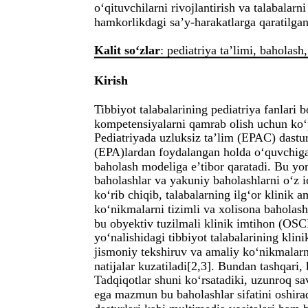
o‘qituvchilarni rivojlantirish va talabalar
hamkorlikdagi sa’y-harakatlarga qaratilgan
Kalit so‘zlar
: pediatriya ta’limi, baholash
Kirish
Tibbiyot talabalarining pediatriya fanlari b
kompetensiyalarni qamrab olish uchun ko‘p
Pediatriyada uzluksiz ta’lim (EPAC) dastur
(EPA)lardan foydalangan holda o‘quvchiga
baholash modeliga e’tibor qaratadi. Bu yon
baholashlar va yakuniy baholashlarni o‘z i
ko‘rib chiqib, talabalarning ilg‘or klinik a
ko‘nikmalarni tizimli va xolisona baholash
bu obyektiv tuzilmali klinik imtihon (OSC
yo‘nalishidagi tibbiyot talabalarining klin
jismoniy tekshiruv va amaliy ko‘nikmalarn
natijalar kuzatiladi[2,3]. Bundan tashqari,
Tadqiqotlar shuni ko‘rsatadiki, uzunroq sav
ega mazmun bu baholashlar sifatini oshiradi