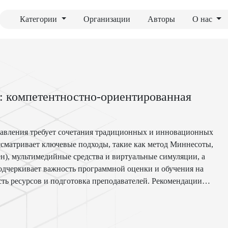
Категории
Организации
Авторы
О нас
я: компетентностно-ориентированная
равления требует сочетания традиционных и инновационных
ссматривает ключевые подходы, такие как метод Миннесоты,
, мультимедийные средства и виртуальные симуляции, а
подчеркивает важность программной оценки и обучения на
ть ресурсов и подготовка преподавателей. Рекомендации
раструктуры, развитию профессорско-преподавательского
ктике.