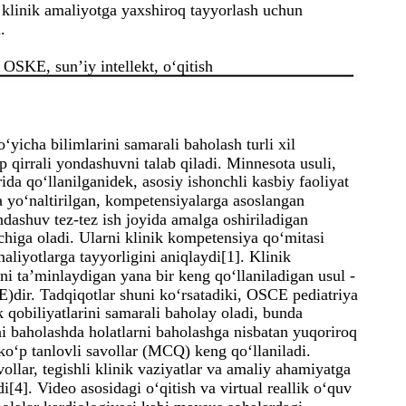
ni klinik amaliyotga yaxshiroq tayyorlash uchun
.
, OSKE, sun’iy intellekt, o‘qitish
o‘yicha bilimlarini samarali baholash turli xil
 qirrali yondashuvni talab qiladi. Minnesota usuli,
ida qo‘llanilganidek, asosiy ishonchli kasbiy faoliyat
 yo‘naltirilgan, kompetensiyalarga asoslangan
dashuv tez-tez ish joyida amalga oshiriladigan
chiga oladi. Ularni klinik kompetensiya qo‘mitasi
maliyotlarga tayyorligini aniqlaydi[1]. Klinik
ni ta’minlaydigan yana bir keng qo‘llaniladigan usul -
E)dir. Tadqiqotlar shuni ko‘rsatadiki, OSCE pediatriya
ik qobiliyatlarini samarali baholay oladi, bunda
i baholashda holatlarni baholashga nisbatan yuqoriroq
 ko‘p tanlovli savollar (MCQ) keng qo‘llaniladi.
ollar, tegishli klinik vaziyatlar va amaliy ahamiyatga
[4]. Video asosidagi o‘qitish va virtual reallik o‘quv