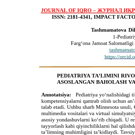
JOURNAL OF IQRO – ЖУРНАЛ ИҚРО – 
ISSN: 2181-4341, IMPACT FACTOR
Tashmamatova
Di
1-Pediatri
Farg‘ona
Jamoat
Salomatligi
tashmamat
https://orcid
PEDIATRIYA TA’LIMINI RI
ASOSLANGAN BAHOLASH VA
Annotatsiya:
Pediatriya yo‘nalishidagi ti
kompetensiyalarni qamrab olish uchun an’a
talab etadi. Ushbu sharh Minnesota usuli,
multimedia vositalari va virtual simulyatsi
asosiy yondashuvlarni ko‘rib chiqadi. U re
tayyorlash kabi qiyinchiliklarni hal qilis
ta’limning muhimligini ta’kidlaydi. Tavsiya