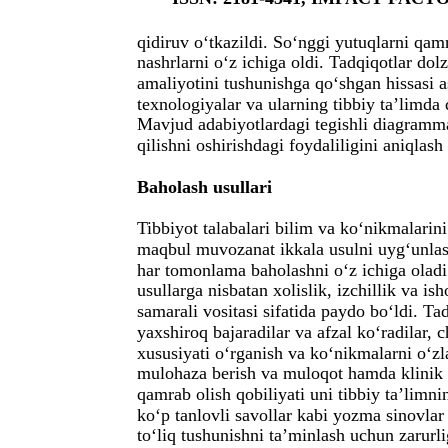
qidiruv o‘tkazildi. So‘nggi yutuqlarni qam
nashrlarni o‘z ichiga oldi. Tadqiqotlar dol
amaliyotini tushunishga qo‘shgan hissasi a
texnologiyalar va ularning tibbiy ta’limda q
Mavjud adabiyotlardagi tegishli diagramma 
qilishni oshirishdagi foydaliligini aniqlash
Baholash usullari
Tibbiyot talabalari bilim va ko‘nikmalarin
maqbul muvozanat ikkala usulni uyg‘unlas
har tomonlama baholashni o‘z ichiga olad
usullarga nisbatan xolislik, izchillik va i
samarali vositasi sifatida paydo bo‘ldi. Ta
yaxshiroq bajaradilar va afzal ko‘radilar, 
xususiyati o‘rganish va ko‘nikmalarni o‘zl
mulohaza berish va muloqot hamda klinik q
qamrab olish qobiliyati uni tibbiy ta’limn
ko‘p tanlovli savollar kabi yozma sinovlar
to‘liq tushunishni ta’minlash uchun zarurl