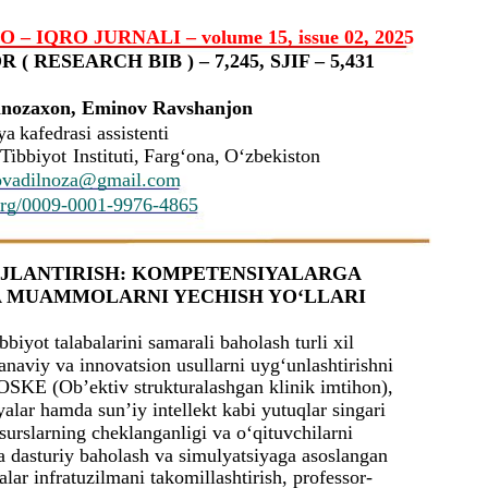
IQRO JURNALI – volume 15, issue 02, 2025
 ( RESEARCH BIB ) – 7,245, SJIF – 5,431
lnozaxon
, Eminov Ravshanjon
ya
kafedrasi
assistenti
Tibbiyot
Instituti,
Farg‘ona,
O‘zbekiston
ovadilnoza@gmail.com
.org/0009-0001-9976-4865
VOJLANTIRISH: KOMPETENSIYALARGA
 MUAMMOLARNI YECHISH YO‘LLARI
bbiyot talabalarini samarali baholash turli xil
naviy va innovatsion usullarni uyg‘unlashtirishni
 OSKE (Ob’ektiv strukturalashgan klinik imtihon),
yalar hamda sun’iy intellekt kabi yutuqlar singari
surslarning cheklanganligi va o‘qituvchilarni
hda dasturiy baholash va simulyatsiyaga asoslangan
lar infratuzilmani takomillashtirish, professor-