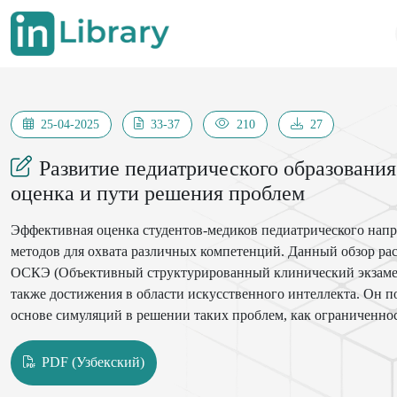
25-04-2025
33-37
210
27
Развитие педиатрического образовани
оценка и пути решения проблем
Эффективная оценка студентов-медиков педиатрического нап
методов для охвата различных компетенций. Данный обзор ра
ОСКЭ (Объективный структурированный клинический экзамен)
также достижения в области искусственного интеллекта. Он 
основе симуляций в решении таких проблем, как ограниченнос
направлены на совместные усилия по совершенствованию инф
состава и улучшению подготовки студентов к клинической пра
PDF (Узбекский)