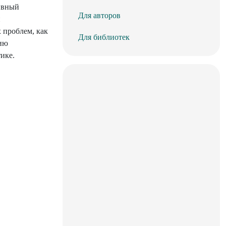
ивный
Для авторов
и
 проблем, как
Для библиотек
нию
ике.