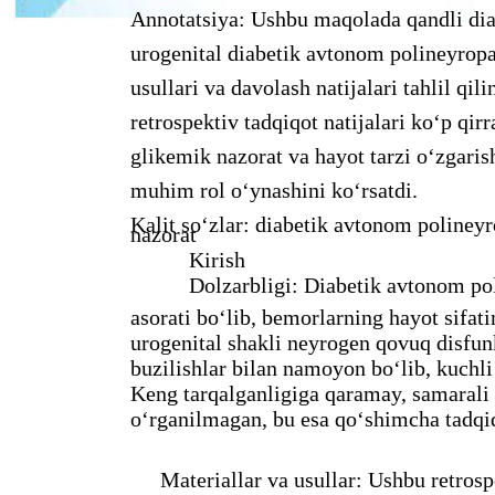
Annotatsiya: Ushbu maqolada qandli diab
urogenital diabetik avtonom polineyropat
usullari va davolash natijalari tahlil qi
retrospektiv tadqiqot natijalari ko‘p qi
glikemik nazorat va hayot tarzi o‘zgari
muhim rol o‘ynashini ko‘rsatdi.
Kalit so‘zlar: diabetik avtonom polineyr
nazorat
Kirish
Dolzarbligi: Diabetik avtonom po
asorati bo‘lib, bemorlarning hayot sifati
urogenital shakli neyrogen qovuq disfunk
buzilishlar bilan namoyon bo‘lib, kuchli
Keng tarqalganligiga qaramay, samarali d
o‘rganilmagan, bu esa qo‘shimcha tadqiqo
Materiallar va usullar: Ushbu retros