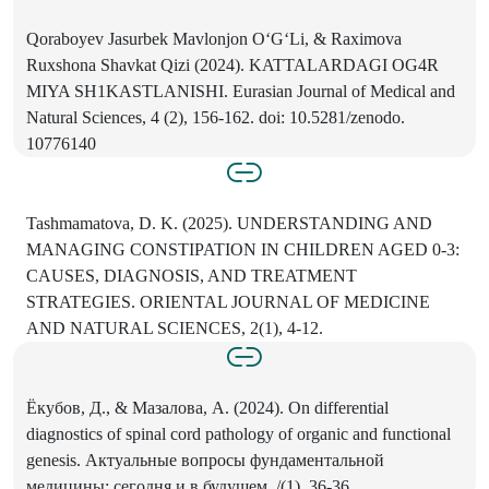
Qoraboyev Jasurbek Mavlonjon O‘G‘Li, & Raximova
Ruxshona Shavkat Qizi (2024). KATTALARDAGI OG4R
MIYA SH1KASTLANISHI. Eurasian Journal of Medical and
Natural Sciences, 4 (2), 156-162. doi: 10.5281/zenodo.
10776140
Tashmamatova, D. K. (2025). UNDERSTANDING AND
MANAGING CONSTIPATION IN CHILDREN AGED 0-3:
CAUSES, DIAGNOSIS, AND TREATMENT
STRATEGIES. ORIENTAL JOURNAL OF MEDICINE
AND NATURAL SCIENCES, 2(1), 4-12.
Ёкубов, Д., & Мазалова, A. (2024). On differential
diagnostics of spinal cord pathology of organic and functional
genesis. Актуальные вопросы фундаментальной
медицины: сегодня и в будущем, /(1), 36-36.