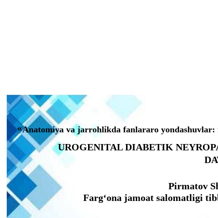
«
Anatomiya va jarrohlikda fanlararo yondashuvlar: 
UROGENITAL DIABETIK NEYROPA
DA
Pirmatov Sh
Farg‘ona jamoat salomatligi tibb