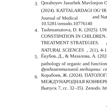
Qoraboyev Jasurbek Mavlonjon O
3.
(2024). KATTALARDAGI OG‘IR
and Nat
Journal of Medical
10.5281/zenodo.10776140
Tashmamatova, D. K. (2025)
4.
CONSTIPATION IN CHILDREN 
TREATMENT STRATEGIES.
NATURAL SCIENCES
,
2
(1), 4-1
Ёкубов, Д., & Мазалова, А. (2024)
5.
pathology of organic and function
фундаментальной медицины: се
Кoрабоев, Ж. (2024). ПАТО
6.
МЕЖДУНАРОДНАЯ КОНФЕРЕН
Выпуск 7, сс. 32–35). Zenodo. ht