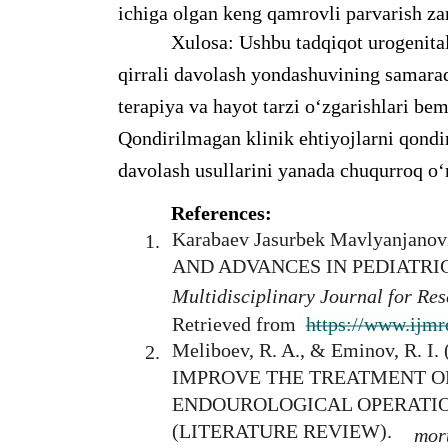
ichiga olgan keng qamrovli parvarish zar
Xulosa: Ushbu tadqiqot urogenita
qirrali davolash yondashuvining samarado
terapiya va hayot tarzi o‘zgarishlari bem
Qondirilmagan klinik ehtiyojlarni qondir
davolash usullarini yanada chuqurroq o
References:
Karabaev Jasurbek Mavlyanjan
1.
AND ADVANCES IN PEDIATR
Multidisciplinary Journal for R
Retrieved from
https://www.ijmr
Meliboev, R. A., & Eminov, R.
2.
IMPROVE THE TREATMENT O
ENDOUROLOGICAL OPERATIO
(LITERATURE REVIEW).
mort