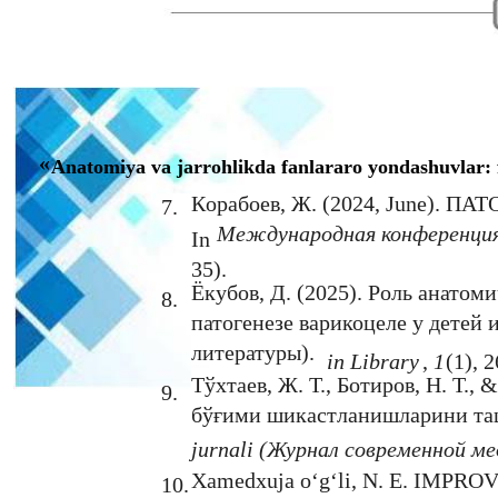
«
Anatomiya va jarrohlikda fanlararo yondashuvlar: 
Кoрабоев, Ж. (2024, June)
7.
Международная конференция
In
35).
Ёкубов, Д. (2025). Роль анатом
8.
патогенезе варикоцеле у детей 
литературы).
in Library
,
1
(1), 2
Тўхтаев, Ж. Т., Ботиров, Н. Т.,
9.
бўғими шикастланишларини та
jurnali (Журнал современной м
Xamedxuja o‘g‘li, N. E. I
10.