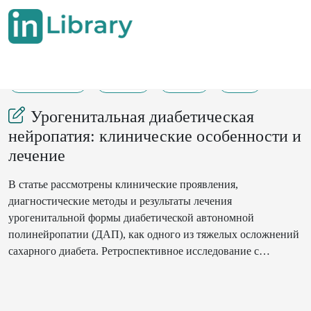
23-05-2025
87-89
193
24
Урогенитальная диабетическая
нейропатия: клинические особенности и
лечение
В статье рассмотрены клинические проявления,
диагностические методы и результаты лечения
урогенитальной формы диабетической автономной
полинейропатии (ДАП), как одного из тяжелых осложнений
сахарного диабета. Ретроспективное исследование с
участием 80 пациентов показало, что комплексный подход
— фармакотерапия, контроль гликемии и изменение образа
жизни — значительно улучшает состояние больных