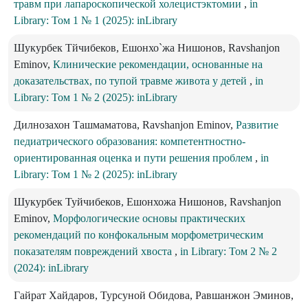
травм при лапароскопической холецистэктомии
,
in
Library: Том 1 № 1 (2025): inLibrary
Шукурбек Тйчибеков, Ешонхо`жа Нишонов, Ravshanjon
Eminov,
Клинические рекомендации, основанные на
доказательствах, по тупой травме живота у детей
,
in
Library: Том 1 № 2 (2025): inLibrary
Дилнозахон Ташмаматова, Ravshanjon Eminov,
Развитие
педиатрического образования: компетентностно-
ориентированная оценка и пути решения проблем
,
in
Library: Том 1 № 2 (2025): inLibrary
Шукурбек Туйчибеков, Ешонхожа Нишонов, Ravshanjon
Eminov,
Морфологические основы практических
рекомендаций по конфокальным морфометрическим
показателям повреждений хвоста
,
in Library: Том 2 № 2
(2024): inLibrary
Гайрат Хайдаров, Турсуной Обидова, Равшанжон Эминов,