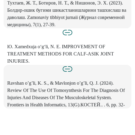
Тухтаев, Ж. Т., Ботиров, Н. Т., & Нишонов, Э. X. (2023).
Болдир-ошик бугими шикастланишларини ташхислаш ва
даволаш. Zamonaviy tibbiyot jurnaii (Журнал современной
медицины), 7(1), 27-39.
lO. Xamedxuja o‘g‘li, N. Е. IMPROVEMENT OF
TREATMENT METHODS FOR CALF-ASIK JOINT
INJURIES.
Ravshan o’g’li, K. S., & Mavlonjon o’g’li, Q. J. (2024).
Review Of The Use Of Tomosynthesis For The Diagnosis Of
Injuries And Diseases Of The Musculoskeletal System.
Frontiers in Health Informatics, 13(G).КОСТЕЙ.. . 6, pp. 32-