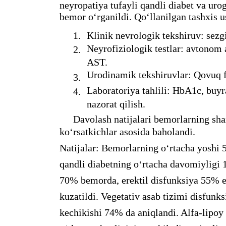
neyropatiya tufayli qandli diabet va uro
bemor o‘rganildi. Qo‘llanilgan tashxis us
1.
Klinik nevrologik tekshiruv: sezg
Neyrofiziologik testlar: avtono
2.
AST.
Urodinamik tekshiruvlar: Qovuq f
3.
Laboratoriya tahlili: HbA1c, buyr
4.
nazorat qilish.
Davolash natijalari bemorlarning sha
ko‘rsatkichlar asosida baholandi.
Natijalar: Bemorlarning o‘rtacha yoshi 52
qandli diabetning o‘rtacha davomiyligi 1
70% bemorda, erektil disfunksiya 55% e
kuzatildi. Vegetativ asab tizimi disfunk
kechikishi 74% da aniqlandi. Alfa-lipoy 