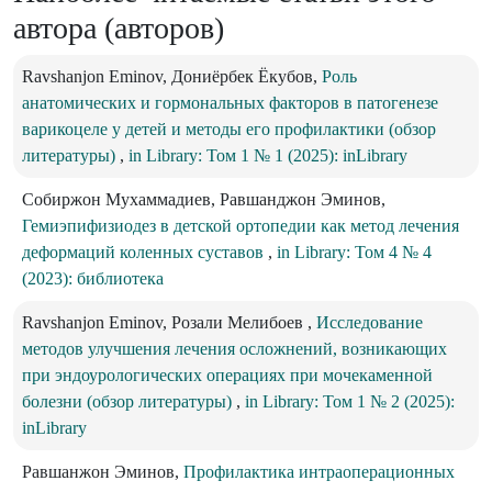
автора (авторов)
Ravshanjon Eminov, Дониёрбек Ёкубов,
Роль
анатомических и гормональных факторов в патогенезе
варикоцеле у детей и методы его профилактики (обзор
литературы)
,
in Library: Том 1 № 1 (2025): inLibrary
Собиржон Мухаммадиев, Равшанджон Эминов,
Гемиэпифизиодез в детской ортопедии как метод лечения
деформаций коленных суставов
,
in Library: Том 4 № 4
(2023): библиотека
Ravshanjon Eminov, Розали Мелибоев ,
Исследование
методов улучшения лечения осложнений, возникающих
при эндоурологических операциях при мочекаменной
болезни (обзор литературы)
,
in Library: Том 1 № 2 (2025):
inLibrary
Равшанжон Эминов,
Профилактика интраоперационных