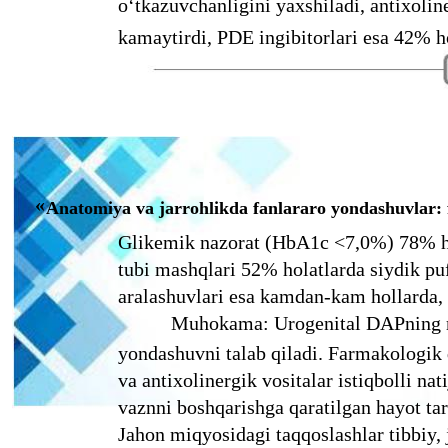
o‘tkazuvchanligini yaxshiladi, antixolin
kamaytirdi, PDE ingibitorlari esa 42% hol
«
Anatomiya va jarrohlikda fanlararo yondashuvlar: 
Glikemik nazorat (HbA1c <7,0%) 78% ho
tubi mashqlari 52% holatlarda siydik puf
aralashuvlari esa kamdan-kam hollarda, f
Muhokama: Urogenital DAPning 
yondashuvni talab qiladi. Farmakologik d
va antixolinergik vositalar istiqbolli nat
vaznni boshqarishga qaratilgan hayot tarz
Jahon miqyosidagi taqqoslashlar tibbiy, 