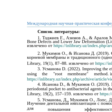
Международная научная-практическая конфе
Список литературы:
1. Тоджиев F., Азимов A., & Аралов M. 
Bone Defects and Lower Jaw Deformation (Lite
извлечено от
https://inlibrary.uz/index.php/a
2. Мукимов О., & Исанова Д. (2019).
корневой мембраны и традиционного (одно
Library, 19(1), 87–88. извлечено от
https://i
3. Усманова D. (2022). Improving the eff
using
the
"root
membrane"
method. i
https://inlibrary.uz/index.php/archive/article/
4. Исанова D., & Мукимов O. (2019). Eva
periodontal pocket to antibacterial agents in th
Library, 19(2), 157–159. извлечено от
https:/
5. Усманова, Д., Мукимoв O., Лопс, Д
Изучение дентальной имплантации c помощ
для
повышения
эффективнос