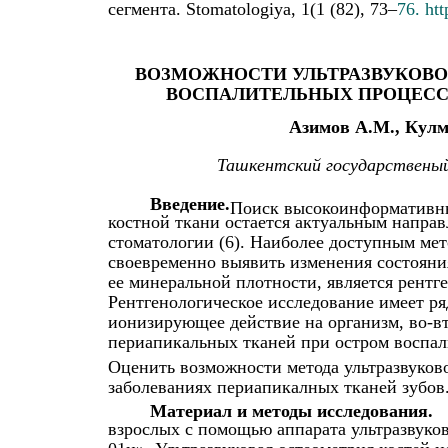
сегмента. Stomatologiya, 1(1 (82), 73–
76. ht
ВОЗМОЖНОСТИ УЛЬТРАЗВУКОВО
ВОСПАЛИТЕЛЬНЫХ ПРОЦЕСС
Азимов А.М., Кулм
Ташкентский государствены
Введение.
Поиск высокоинформативны
костной ткани остается актуальным напра
стоматологии (6). Наиболее доступным ме
своевременно выявить изменения состояни
ее минеральной плотности, является рентге
Рентгенологическое исследование имеет ря
ионизирующее действие на организм, во-в
периапикальных тканей при остром воспали
Оценить возможности метода ультразвуков
заболеваниях периапикалных тканей зубов
Материал и методы исследования.
взрослых с помощью аппарата ультразвуко