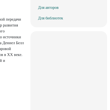
Для авторов
Для библиотек
ной передачи
р развития
ого
ко источники
та Дениел Белл
аровой
ов в XX веке.
й и