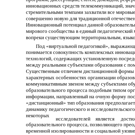
инновационных средств телекоммуникаций, знач
стремительными темпами захватили все мировые
совершенно новую для традиционной отечествен
Инновационный потенциал данной образовательн
мирового сообщества в единый педагогический
вопреки существующим территориальным, языко
Под «виртуальной педагогикой», выражающ
понимается совокупность комплексных иннова
технологий, содержащих установленную посред
между реальными субъектами образования с по
Существенным отличием дистанционной формы о
характерных особенностях организации образо
коммуникативным звеном между субъектами обу
образовательного процесса подобным типом орг
информации, направленный на очную форму посе
«дистанционный» тип образования предполагает
динамику педагогического и исследовательског
некоторых
исследователей
является
дости
образовательного процесса, позволяющего прео
временной изолированности и социальной уязви