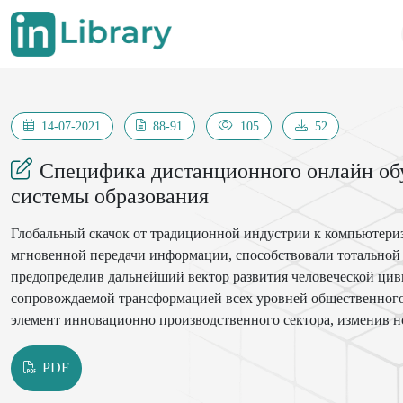
14-07-2021
88-91
105
52
Специфика дистанционного онлайн об
системы образования
Глобальный скачок от традиционной индустрии к компьютери
мгновенной передачи информации, способствовали тотальной
предопределив дальнейший вектор развития человеческой цив
сопровождаемой трансформацией всех уровней общественног
элемент инновационно производственного сектора, изменив нс
передачи. Известный американский социолог, профессор Гарв
технологические революции, предопределившие направление 
PDF
машины в XVIII веке, научно-технологические достижения в о