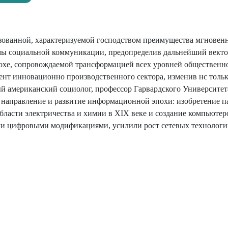
зованной, характеризуемой господством преимущества мгновен
мы социальной коммуникации, предопределив дальнейший векто
похе, сопровождаемой трансформацией всех уровней общественн
нт инновационно производственного сектора, изменив нс толь
ный американский социолог, профессор Гарвардского Университе
 направление и развитие информационной эпохи: изобретение п
бласти электричества и химии в XIX веке и создание компьютер
ми цифровыми модификациями, усилили рост сетевых технологи