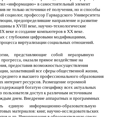
тил «информацию» в самостоятельный элемент
ив не только источники её получения, но и способы
ий социолог, профессор Гарвардского Университета
олюции, предопределившие направление и развитие
шины в XVIII веке, научно-технологические
IX веке и создание компьютеров в XX веке.
ных с глубокими цифровыми модификациями,
 процесса виртуализации социальных отношений.
огии,
представляющие
собой
неразрывную
прогресса, оказали прямое воздействие на
ния, предоставив возможностьосуществления
ции, захвативший все сферы общественной жизни,
о среднего и высшего профессионального образования
ых интернет ресурсов. Размещение огромной
 содержащей богатую специфику всех актуальных
о пользователя доступ к различным источникам
аждым днем. Внедрение аппаратных и программных
ть
единую
информационно-образовательную
товых материалов: книг, научно-исследовательских
ратов и др. Инкорпорация в образовательную среду