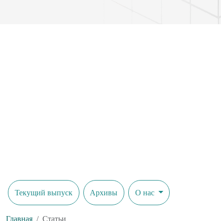
компьютеров в XX веке. Совокупность перечисленных факто
усилили рост сетевых технологий и возрастание процесса ви
Текущий выпуск
Архивы
О нас
Главная
Статьи