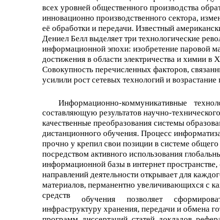
всех уровней общественного производства обра
инновационно производственного сектора, измен
её обработки и передачи. Известный американск
Дениел Белл выделяет три технологические рев
информационной эпохи: изобретение паровой ма
достижения в области электричества и химии в X
Совокупность перечисленных факторов, связан
усилили рост сетевых технологий и возрастание
Информационно-коммуникативные
технол
составляющую результатов научно-технического 
качественные преобразования системы образова
дистанционного обучения. Процесс информатиза
прочно у крепил свои позиции в системе общег
посредством активного использования глобальн
информационной базы в интернет пространстве,
направлений деятельности открывает для каждог
материалов, перманентно увеличивающихся с к
средств
обучения
позволяет
сформирова
инфраструктуру хранения, передачи и обмена го
программ, диссертаций, статей, докладов, рефе