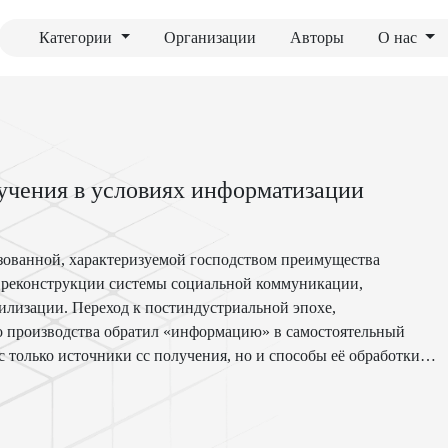
Категории
Организации
Авторы
О нас
учения в условиях информатизации
зованной, характеризуемой господством преимущества
 реконструкции системы социальной коммуникации,
илизации. Переход к постиндустриальной эпохе,
о производства обратил «информацию» в самостоятельный
 только источники сс получения, но и способы её обработки и
ардского Университета Дениел Белл выделяет три
и развитие информационной эпохи: изобретение паровой
бласти электричества и химии в XIX веке и создание