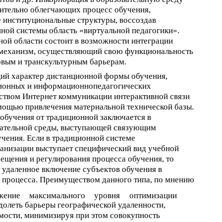
ительно облегчающих процесс обучения,
 институциональные структуры, воссоздав
ной системы область «виртуальной педагогики».
ой области состоит в возможности интеграции
 механизм, осуществляющий свою функциональность
вым и транскультурным барьерам.
ий характер дистанционной формы обучения,
ционных и информационнопедагогических
ством Интернет коммуникации интерактивной связи
мощью привлечения материальной технической базы.
бучения от традиционной заключается в
вательной среды, выступающей связующим
чения. Если в традиционной системе
анизации выступает специфический вид учебной
щения и регулирования процесса обучения, то
 удаленное включение субъектов обучения в
о процесса. Преимуществом данного типа, по мнению
жение
максимального
уровня
оптимизации
долеть барьеры географической удаленности,
мости, минимизируя при этом совокупность