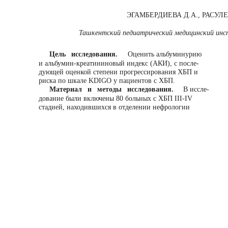
ЭГАМБЕРДИЕВА Д.А., РАСУЛЕ
Ташкентский педиатрический медицинский инс
Цель исследования.
Оценить альбуминурию
и альбумин-креатининовый индекс (АКИ), с после-
дующей оценкой степени прогрессирования ХБП и
риска по шкале KDIGO у пациентов с ХБП.
Материал и методы исследования.
В иссле-
дование были включены 80 больных c ХБП III-IV
стадией, находившихся в отделении нефрологии