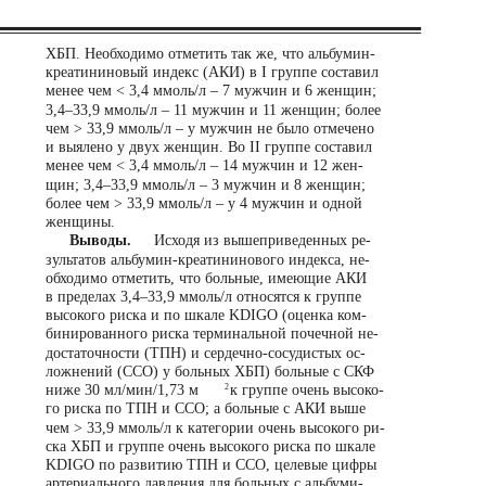
ХБП. Необходимо отметить так же, что альбумин-
креатининовый индекс (АКИ) в I группе составил
менее чем < 3,4 ммоль/л – 7 мужчин и 6 женщин;
3,4–33,9 ммоль/л – 11 мужчин и 11 женщин; более
чем > 33,9 ммоль/л – у мужчин не было отмечено
и выялено у двух женщин. Во II группе составил
менее чем < 3,4 ммоль/л – 14 мужчин и 12 жен-
щин; 3,4–33,9 ммоль/л – 3 мужчин и 8 женщин;
более чем > 33,9 ммоль/л – у 4 мужчин и одной
женщины.
Выводы.
Исходя из вышеприведенных ре-
зультатов альбумин-креатининового индекса, не-
обходимо отметить, что больные, имеющие АКИ
в пределах 3,4–33,9 ммоль/л относятся к группе
высокого риска и по шкале KDIGO (оценка ком-
бинированного риска терминальной почечной не-
достаточности (ТПН) и сердечно-сосудистых ос-
ложнений (ССО) у больных ХБП) больные с СКФ
ниже 30 мл/мин/1,73 м
2
к группе очень высоко-
го риска по ТПН и ССО; а больные с АКИ выше
чем > 33,9 ммоль/л к категории очень высокого ри-
ска ХБП и группе очень высокого риска по шкале
KDIGO по развитию ТПН и ССО, целевые цифры
артериального давления для больных с альбуми-