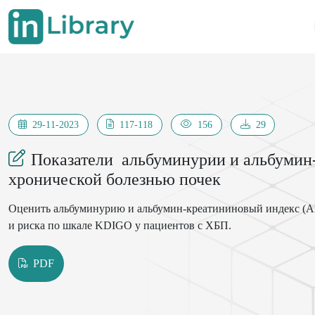
29-11-2023
117-118
156
29
Показатели альбуминурии и альбумин-
хронической болезнью почек
Оценить альбуминурию и альбумин-креатининовый индекс (А
и риска по шкале KDIGO у пациентов с ХБП.
PDF