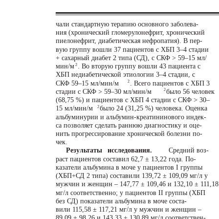
чали стандартную терапию основного заболева-
ния (хронический гломерулонефрит, хронический
пиелонефрит, диабетическая нефропатия). В пер-
вую группу вошли 37 пациентов с ХБП 3–4 стадии
+ сахарный диабет 2 типа (СД), с СКФ > 59–15 мл/
мин/м
2
. Во вторую группу вошли 43 пациента с
ХБП недиабетической этиологии 3–4 стадии, с
2
СКФ 59–15 мл/мин/м
. Всего пациентов с ХБП 3
2
стадии с СКФ > 59–30 мл/мин/м
было 56 человек
(68,75 %) и пациентов с ХБП 4 стадии с СКФ > 30–
15 мл/мин/м
2
было 24 (31,25 %) человека. Оценка
альбуминурии и альбумин-креатининового индек-
са позволяет сделать раннюю диагностику и оце-
нить прогрессирование хронической болезни по-
чек.
Результаты исследования.
Средний воз-
раст пациентов составил 62,7 ± 13,22 года. По-
казатели альбумина в моче у пациентов I группы
(ХБП+СД 2 типа) составили 139,72 ± 109,09 мг/л у
мужчин и женщин – 147,77 ± 109,46 и 132,10 ± 111,18
мг/л соответственно; у пациентов II группы (ХБП
без СД) показатели альбумина в моче соста-
вили 115,58 ± 117,21 мг/л у мужчин и женщин –
89,09 ± 98,26 и 143,33 ± 130,89 мг/л соответствен-