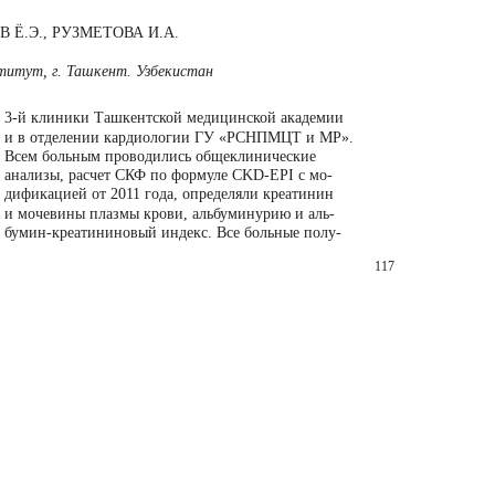
В Ё.Э., РУЗМЕТОВА И.А.
титут, г. Ташкент. Узбекистан
3-й клиники Ташкентской медицинской академии
и в отделении кардиологии ГУ «РСНПМЦТ и МР».
Всем больным проводились общеклинические
анализы, расчет СКФ по формуле CKD-EPI с мо-
дификацией от 2011 года, определяли креатинин
и мочевины плазмы крови, альбуминурию и аль-
бумин-креатининовый индекс. Все больные полу-
117