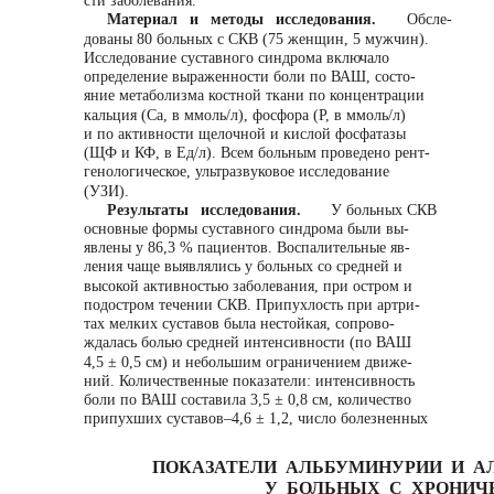
сти заболевания.
Материал и методы исследования.
Обсле-
дованы 80 больных с СКВ (75 женщин, 5 мужчин).
Исследование суставного синдрома включало
определение выраженности боли по ВАШ, состо-
яние метаболизма костной ткани по концентрации
кальция (Cа, в ммоль/л), фосфора (Р, в ммоль/л)
и по активности щелочной и кислой фосфатазы
(ЩФ и КФ, в Ед/л). Всем больным проведено рент-
генологическое, ультразвуковое исследование
(УЗИ).
Результаты исследования.
У больных СКВ
основные формы суставного синдрома были вы-
явлены у 86,3 % пациентов. Воспалительные яв-
ления чаще выявлялись у больных со средней и
высокой активностью заболевания, при остром и
подостром течении СКВ. Припухлость при артри-
тах мелких суставов была нестойкая, сопрово-
ждалась болью средней интенсивности (по ВАШ
4,5 ± 0,5 см) и небольшим ограничением движе-
ний. Количественные показатели: интенсивность
боли по ВАШ составила 3,5 ± 0,8 см, количество
припухших суставов–4,6 ± 1,2, число болезненных
ПОКАЗАТЕЛИ АЛЬБУМИНУРИИ И А
У БОЛЬНЫХ С ХРОНИЧ