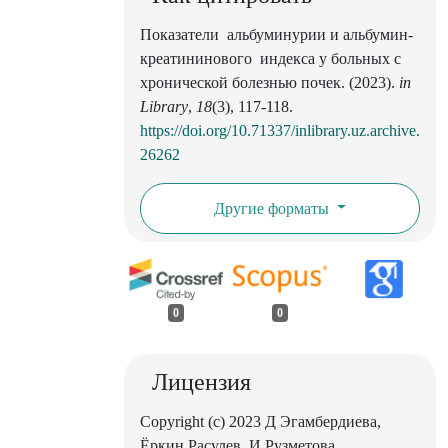
Показатели альбуминурии и альбумин-
креатининового индекса у больных с
хронической болезнью почек. (2023).
in
Library
,
18
(3), 117-118.
https://doi.org/10.71337/inlibrary.uz.archive.
26262
Другие форматы
0
0
Лицензия
Copyright (c) 2023 Д Эгамбердиева,
Ёркин Расулев, И Рузметова