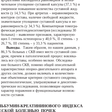
артралгиями наблюдалось равномерное и незна-
чительное утолщение суставной капсулы (37,1 %) и
умеренное повышение количества суставной жид-
кости (у 14,3 %). При артритах – неравномерность
контуров сустава, наличие свободной жидкости,
значительное утолщение суставной капсулы и не-
равномерность (у 34,3 %). Компьютерная томогра-
фическая рентгенденситометрия (исследованы 30
больных) – выявление признаков, характеризую-
щих I степень остеопороза у 40,0 %, II степень – у
26,7 %, III степень – у 33,3 % пациентов.
Выводы.
Таким образом, по нашим данным, у
86,3 % больных с СКВ имел место суставной син-
дром, причем в патологический процесс вовлека-
лись все суставы, особенно мелкие. Обследова-
ние больного СКВ, помимо общей описательной
характеристики опорно-двигательного аппарата и
других систем, должно включать и количествен-
ные объективные критерии суставного синдрома,
рентгенологические, ультразвуковые и денситоме-
трические исследования, позволяющие оценить
характер поражения и функциональные возмож-
ности суставов.
ЛЬБУМИН-КРЕАТИНИНОВОГО ИНДЕКСА
ЕСКОЙ БОЛЕЗНЬЮ ПОЧЕК