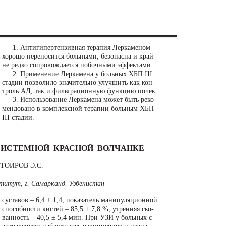
1. Антигипертензивная терапия Леркаменом
хорошо переносится больными, безопасна и край-
не редко сопровождается побочными эффектами.
2. Применение Леркамена у больных ХБП III
стадии позволило значительно улучшить как кон-
троль АД, так и фильтрационную функцию почек .
3. Использование Леркамена может быть реко-
мендовано в комплексной терапии больным ХБП
III стадии.
СИСТЕМНОЙ КРАСНОЙ ВОЛЧАНКЕ
 ТОИРОВ Э.С.
титут, г. Самарканд. Узбекистан
суставов – 6,4 ± 1,4, показатель манипуляционной
способности кистей – 85,5 ± 7,8 %, утренняя ско-
ванность – 40,5 ± 5,4 мин. При УЗИ у больных с