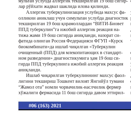
мультан услубда аллергик текширилган 19 бош сигир-
лар рўйхати жадвал шаклида илова қилинди.
Аллергик туберкулинизация услубида махсус фа-
олликни аниклаш учун симультан услубда диагностик
текширилган 19 бош қорамоллардан “ВИТИ-Биовет
ППД туберкулин”га ижобий аллергик реакция на-
тижа жами 19 бош сигирда аниқланди, назорат си-
фатида олинган Россия Федерацияси ФГУП «Курск
биокомбинати»да ишлаб чиқилган «Туберкулин
очищенный (ППД) для млекопитающих в стандарт-
ном разведении» диагностикумига ҳам 19 бош си-
гирда ППД туберкулинга ижобий аллергик реакция
аниқланди.
Ишлаб чиқарилган туберкулиннинг махсус фаол-
лигини текшириш Тошкент вилоят Янгийўл тумани
“Жамол ота” номли чорвачилик-наслчилик фермер
хўжалиги фермасида 11 бош сигирда давом эттирил-
#06 (163) 2021