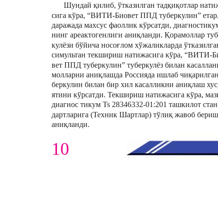
Шундай қилиб, ўтказилган тадқиқотлар нати
сига кўра, “ВИТИ-Биовет ППД туберкулин” етар
даражада махсус фаоллик кўрсатди, диагностику
нинг ареактогенлиги аниқланди. Қорамоллар туб
кулёзи бўйича носоғлом хўжаликларда ўтказилга
симультан текшириш натижасига кўра, “ВИТИ-Б
вет ППД туберкулин” туберкулёз билан касаллан
молларни аниқлашда Россияда ишлаб чиқарилган
беркулин билан бир хил касалликни аниқлаш хус
ятини кўрсатди. Текшириш натижасига кўра, маз
диагнос тикум Ts 28346332-01:201 ташкилот стан
дартларига (Техник Шартлар) тўлиқ жавоб бери
аниқланди.
10