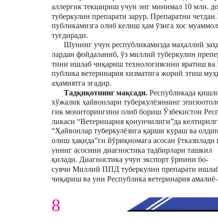
аллергик текшириш учун энг минимал 10 млн. до
туберкулин препарати зарур. Препаратни четдан 
публикамизга олиб келиш ҳам ўзига хос муаммол
туғдиради.
Шунинг учун республикамизда маҳаллий заҳ
лардан фойдаланиб, ўз миллий туберкулин препе
тини ишлаб чиқариш технологиясини яратиш ва 
публика ветеринария хизматига жорий этиш му
аҳамиятга эгадир.
Тадқиқотнинг мақсади.
Республикада қишл
хўжалик ҳайвонлари туберкулёзининг эпизоотол
гик мониторингини олиб бориш Ўзбекистон Рес
ликаси “Ветеринария қонунчилиги”да келтирилг
“Ҳайвонлар туберкулёзига қарши кураш ва олди
олиш ҳақида”ги йўриқномага асосан ўтказилади 
унинг асосини диагностика тадбирлари ташкил
қилади. Диагностика учун экспорт ўрнини бо-
сувчи Миллий ППД туберкулин препарати ишла
чиқариш ва уни Республика ветеринария амалиё-
8