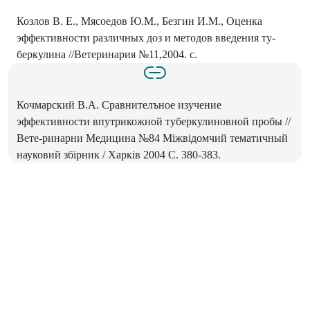
Козлов В. Е., Мясоедов Ю.М., Безгин И.М., Оценка
эффективности различных доз и методов введения ту-
беркулина //Ветеринария №11,2004. с.
Кочмарский В.А. Сравнителъное изучение
эффективности впутрикожной туберкулиновной пробы //
Вете-ринарни Медицина №84 Мiжвiдомчий тематичный
науковий збiрник / Харкiв 2004 С. 380-383.