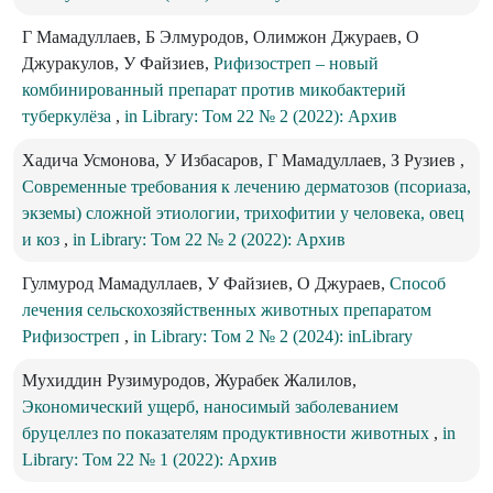
Г Мамадуллаев, Б Элмуродов, Олимжон Джураев, О
Джуракулов, У Файзиев,
Рифизостреп – новый
комбинированный препарат против микобактерий
туберкулёза
,
in Library: Том 22 № 2 (2022): Архив
Хадича Усмонова, У Избасаров, Г Мамадуллаев, З Рузиев ,
Современные требования к лечению дерматозов (псориаза,
экземы) сложной этиологии, трихофитии у человека, овец
и коз
,
in Library: Том 22 № 2 (2022): Архив
Гулмурод Мамадуллаев, У Файзиев, О Джураев,
Способ
лечения сельскохозяйственных животных препаратом
Рифизостреп
,
in Library: Том 2 № 2 (2024): inLibrary
Мухиддин Рузимуродов, Журабек Жалилов,
Экономический ущерб, наносимый заболеванием
бруцеллез по показателям продуктивности животных
,
in
Library: Том 22 № 1 (2022): Архив