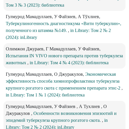
Том 3 № 3 (2023): библиотека
Гулмурод Мамадуллаев, У Файзиев, А Тўхлиев,
Туберкулиногенность диагностикума «Вити туберкулин»,
полученного из штамма №149.
,
in Library: Том 2 № 2
(2024): inLibrary
Олимжон Джураев, Г Мамадуллаев, У Файзиев,
Испытания IN VIVO нового препарата против туберкулеза
животных
,
in Library: Том 4 № 4 (2023): библиотека
Гулмурод Мамадуллаев, О Джуракулов,
Экономическая
эффективность способа химиопрофилактики туберкулеза
крупного рогатого скота с применением препарата этис-2
,
in Library: Том 1 № 1 (2024): библиотека
Гулмурод Мамадуллаев, У Файзиев , А Тухлиев , О
Джуракулов ,
Особенности возникновения эпизоотий и
эпидемий туберкулеза крупного рогатого скота.
,
in
Library: Том 2 № 2 (2024): inLibrary