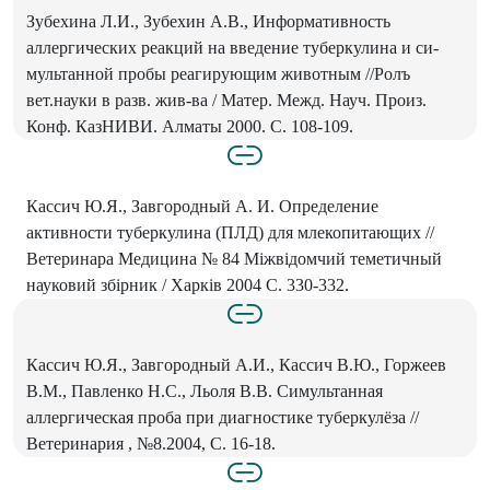
Зубехина Л.И., Зубехин А.В., Информативность
аллергических реакций на введение туберкулина и си-
мультанной пробы реагирующим животным //Ролъ
вет.науки в разв. жив-ва / Матер. Межд. Науч. Произ.
Конф. КазНИВИ. Алматы 2000. С. 108-109.
Кассич Ю.Я., Завгородный А. И. Определение
активности туберкулина (ПЛД) для млекопитающих //
Ветеринара Медицина № 84 Мiжвiдомчий теметичный
науковий збiрник / Харкiв 2004 С. 330-332.
Кассич Ю.Я., Завгородный А.И., Кассич В.Ю., Горжеев
В.М., Павленко Н.С., Льоля В.В. Симультанная
аллергическая проба при диагностике туберкулёза //
Ветеринария , №8.2004, С. 16-18.