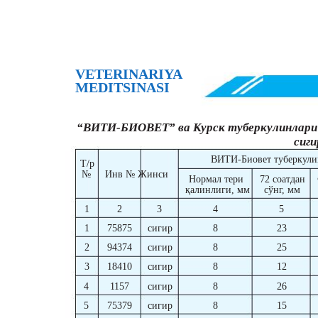
VETERINARIYA
MEDITSINASI
“ВИТИ-БИОВЕТ” ва Курск туберкулинлари б
сиг
ВИТИ-Биовет туберкули
Т/р
№
Инв № Жинси
Нормал тери
72 соатдан
қалинлиги, мм
сўнг, мм
1
2
3
4
5
1
75875
сигир
8
23
2
94374
сигир
8
25
3
18410
сигир
8
12
4
1157
сигир
8
26
5
75379
сигир
8
15