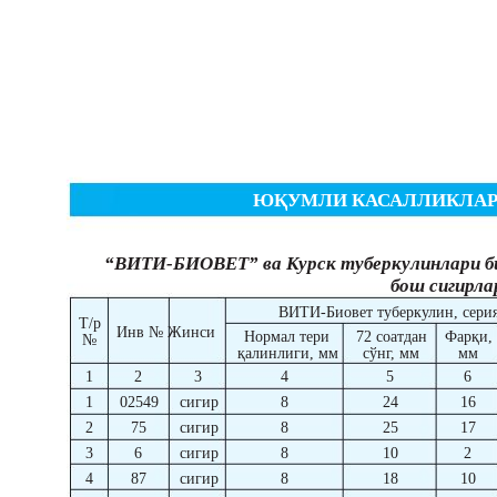
ЮҚУМЛИ КАСАЛЛИКЛА
“ВИТИ-БИОВЕТ” ва Курск туберкулинлари би
бош сигирла
ВИТИ-Биовет туберкулин, сери
Т/р
Инв № Жинси
Нормал тери
72 соатдан
Фарқи,
№
қалинлиги, мм
сўнг, мм
мм
1
2
3
4
5
6
1
02549
сигир
8
24
16
2
75
сигир
8
25
17
3
6
сигир
8
10
2
4
87
сигир
8
18
10