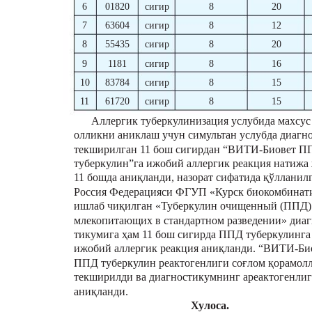
6
01820
сигир
8
20
7
63604
сигир
8
12
8
55435
сигир
8
20
9
1181
сигир
8
16
10
83784
сигир
8
15
11
61720
сигир
8
15
Аллергик туберкулинизация услубида махсус
олликни аниклаш учун симультан услубда диагн
текширилган 11 бош сигирдан “ВИТИ-Биовет П
туберкулин”га ижобий аллергик реакция натижа
11 бошда аниқланди, назорат сифатида қўлланил
Россия Федерацияси ФГУП «Курск биокомбинат
ишлаб чиқилган «Туберкулин очищенный (ППД)
млекопитающих в стандартном разведении» диаг
тикумига ҳам 11 бош сигирда ППД туберкулинга
ижобий аллергик реакция аниқланди. “ВИТИ-Би
ППД туберкулин реактогенлиги соғлом қорамол
текширилди ва диагностикумнинг ареактогенли
аниқланди.
Хулоса.