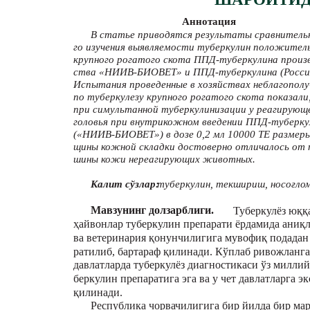
Аннотация
В статье приводятся результаты сравнитель
го изучения выявляемости туберкулин положител
крупного рогатого скота ППД-туберкулина произ
ства «НИИВ-БИОВЕТ» и ППД-туберкулина (Росси
Испытания проведенные в хозяйствах неблагопол
по туберкулезу крупного рогатого скота показали
при симультанной туберкулинизации у реагирующе
головья при внутрикожном введении ППД-туберку
(«НИИВ-БИОВЕТ») в дозе 0,2 мл 10000 ТЕ размер
щины кожной складки достоверно отличалось от 
шины кожи нереагирующих животных.
Калит сўзлар:
туберкулин, текшириш, носоғло
Мавзунинг долзарблиги.
Туберкулёз юққ
ҳайвонлар туберкулин препарати ёрдамида аниқ
ва ветеринария қонунчилигига мувофиқ подадан
ратилиб, бартараф қилинади. Кўплаб ривожланг
давлатларда туберкулёз диагностикаси ўз миллий
беркулин препаратига эга ва у чет давлатларга э
қилинади.
Республика чорвачилигига бир йилда бир мар