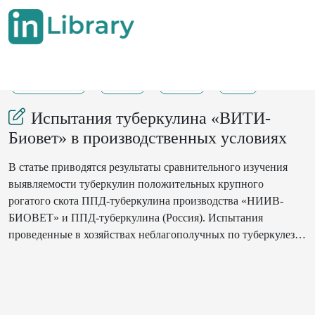
17-06-2021
8-10
133
16
Испытания туберкулина «ВИТИ-
Биовет» в производственных условиях
В статье приводятся результаты сравнительного изучения
выявляемости туберкулин положительных крупного
рогатого скота ППД-туберкулина производства «НИИВ-
БИОВЕТ» и ППД-туберкулина (Россия). Испытания
проведенные в хозяйствах неблагополучных по туберкулезу
крупного рогатого скота показали, что при симультанной
туберкулинизации у реагирующего поголовья при
внутрикожном введении ППД-туберкулина («НИИВ-
БИОВЕТ») в дозе 0,2 мл 10000 ТЕ размеры толщины кожной