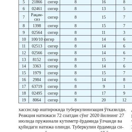
5
21866
сигир
8
16
8
6
02461
сигир
8
13
5
Рақам-
7
сигир
8
15
7
сиз
8
1398
сигир
8
15
7
9
02564
сигир
8
11
3
10
100/10 сигир
8
14
6
11
02513
сигир
8
14
6
12
02566
сигир
8
14
6
13
8152
сигир
8
15
7
14
3363
сигир
8
14
6
15
1979
сигир
8
15
7
16
2984
сигир
6
14
8
17
63719
сигир
8
9
1
18
02495
сигир
8
17
9
19
8064
сигир
8
20
12
хассислар иштирокида туберкулинизация ўтказилди.
Реакция натижаси 72 соатдан сўнг 2020 йилнинг 27
июлида пружинали кутиметр ёрдамида ўлчанди ва
қуйидаги натижа олинди. Туберкулин ёрдамида си-