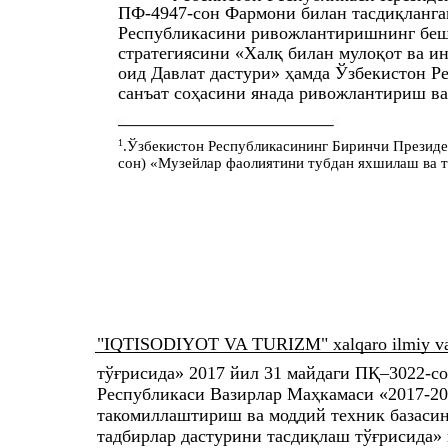
ПФ-4947-сон Фармони билан тасдиқланга
Республикасини ривожлантиришнинг беш
стратегиясини «Халқ билан мулоқот ва и
оид Давлат дастури» ҳамда Ўзбекистон Р
санъат соҳасини янада ривожлантириш в
1
.Ўзбекистон Республикасининг Биринчи Презид
сон) «Музейлар фаолиятини тубдан яхшилаш ва 
"IQTISODIYOT VA TURIZM" xalqaro ilmiy va i
тўғрисида» 2017 йил 31 майдаги ПҚ–3022-с
Республикаси Вазирлар Маҳкамаси «2017-20
такомиллаштириш ва моддий техник базасин
тадбирлар дастурини тасдиқлаш тўғрисида» 