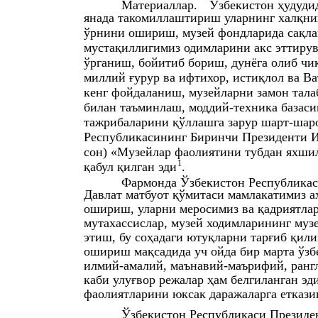
Материаллар.
Ўзбекистон ҳудуди
янада такомиллаштириш уларнинг халқни
ўрнини ошириш, музей фондларида сақлан
мустақиллигимиз одимларини акс эттирув
ўрганиш, бойитиб бориш, дунёга олиб чи
миллий ғурур ва ифтихор, истиқлол ва В
кенг фойдаланиш, музейларни замон тала
билан таъминлаш, моддий-техника базас
тажрибаларини қўллашга зарур шарт-шар
Республикасининг Биринчи Президенти И
сон) «Музейлар фаолиятини тубдан яхш
1
қабул қилган эди
.
Фармонда Ўзбекистон Республикас
Давлат матбуот қўмитаси мамлакатимиз 
ошириш, уларни меросимиз ва қадриятла
мутахассислар, музей ходимларининг му
этиш, бу соҳадаги ютуқларни тарғиб қил
ошириш мақсадида уч ойда бир марта ўзбе
илмий-амалий, маънавий-маърифий, ранг
каби улуғвор режалар ҳам белгиланган эд
фаолиятларини юксак даражаларга еткази
Ўзбекистон Республикаси Президе