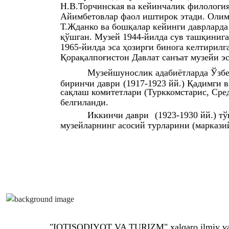
Н.В.Торчинская ва кейинчалик филология
Айимбетовлар фаол иштирок этади. Олим
Т.Жданко ва бошқалар кейинги даврларда
қўшган. Музей 1944-йилда сув ташқинига
1965-йилда эса ҳозирги бинога келтирил
Қорақалпоғистон Давлат санъат музейи эс
Музейшунослик адабиётларда Ўзб
биринчи даври
(1917-1923 йй.) Қадимги 
сақлаш комитетлари (Турккомстарис, Сре
белгиланди.
Иккинчи даври
(1923-1930 йй.) т
музейларнинг асосий турларини (марказий
"IQTISODIYOT VA TURIZM" xalqaro ilmiy va i