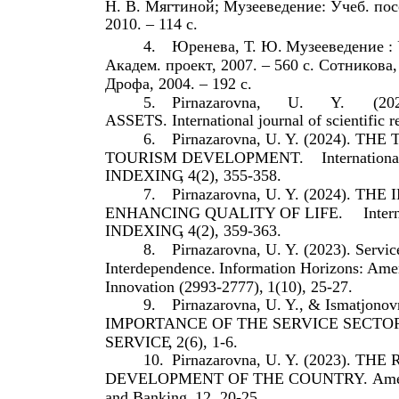
Н. В. Мягтиной; Музееведение: Учеб. пос
2010. – 114 с.
4.
Юренева, Т. Ю.
Музееведение : 
Академ. проект, 2007. – 560 с. Сотникова,
Дрофа, 2004. – 192 с.
5.
Pirnazarovna,
U.
Y.
(20
ASSETS.
International journal of scientifi
6.
Pirnazarovna, U. Y. (2024)
TOURISM DEVELOPMENT.
Internationa
INDEXING
,
4
(2), 355-358.
7.
Pirnazarovna, U. Y. (2024).
ENHANCING QUALITY OF LIFE.
Inter
INDEXING
,
4
(2), 359-363.
8.
Pirnazarovna, U. Y. (2023). Servic
Interdependence.
Information Horizons: Amer
Innovation (2993-2777)
,
1
(10), 25-27.
9.
Pirnazarovna, U. Y., & Ismatjo
IMPORTANCE OF THE SERVICE SECTO
SERVICE
,
2
(6), 1-6.
10.
Pirnazarovna, U. Y. (2023). 
DEVELOPMENT OF THE COUNTRY.
Ame
and Banking
,
12
, 20-25.