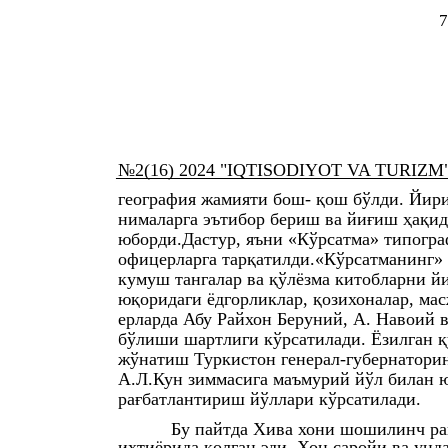
7
№2(16) 2024 "IQTISODIYOT VA TURIZM" xal
география жамияти бош- қош бўлди. Йир
нималарга эътибор бериш ва йиғиш ҳақид
юборди.Дастур, яъни «Кўрсатма» типогра
офицерларга тарқатилди.«Кўрсатманинг» 
кумуш тангалар ва қўлёзма китобларни й
юқоридаги ёдгорликлар, қозихоналар, ма
ерларда Абу Райхон Беруний, А. Навоий 
бўлиши шартлиги кўрсатилади. Ёзилган қ
жўнатиш Туркистон генерал-губернатори
А.Л.Кун зиммасига маъмурий йўл билан 
рағбатлантириш йўллари кўрсатилади.
Бу пайтда Хива хони шошилинч ра
ихтиёрида қолган эди. Хон саройи ва унд