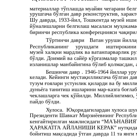
материаллар тўплашда муайян чегарани белг
урушгача бўлган давр реконструктив, характ
Шу даврда, 1933-йил, Тошкентда музей иши
йўналишларни белгилаш масаласи муҳокама
биринчи республика конферецнияси чақири
Тўртинчи даври
Ватан уруши йиллар
Республиканинг
урушдаги
иштирокини
музей халқни мардлик ва ватанпарварлик р
бўлди. Доимий ва сайёр кўргазмалар ташки
изланишлар манбайигина бўлиб қолмасдан, а
Бешинчи давр
. 1946-1964 йиллар ур
келади. Кейинги мустақилликгача бўлган да
тузум ғоялари устунлик қиларди ва бу милл
дуньёга танитиш ишларини мар-казга боғла
чеклашларга чек қўйилди. Миллийлигимиз, 
пайдо бўлди.
Хулоса.
Юқоридагилардан хулоса шун
Президенти Шавкат Мирзиёевнинг Республи
кенгайтирилган мажлисидаги “МАЪНАВ
ҲАРАКАТГА АЙЛАНИШИ КЕРАК” нутқида мил
бойитиш мақсадида ўтган даврда 11 та янги м