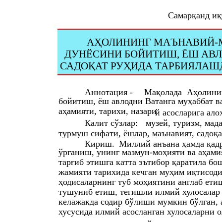
Самарқанд иқт
АҲОЛИНИНГ МАЪНАВИЙ-
ДУНЁСИНИ БОЙИТИШ, ЁШ АВЛ
САДОҚАТ РУҲИДА ТАРБИЯЛАШ
Аннотация -
Мақолада
Аҳолини
бойитиш, ёш авлодни Ватанга муҳаббат в
аҳамияти, тарихи, назари
й асосларига ало
Калит сўзлар:
музей, туризм, мад
турмуш сифати, ёшлар, маънавият, садоқат
Кириш.
Миллий анъана ҳамда қад
ўрганиш, унинг мазмун-моҳияти ва аҳами
тарғиб этишга катта эътибор қаратила б
жамияти тарихида кечган муҳим иқтисоди
ҳодисаларнинг туб моҳиятини англаб етиш
тушуниб етиш, тегишли илмий хулосалар 
келажакда содир бўлиши мумкин бўлган, 
хусусида илмий асосланган хулосаларни 