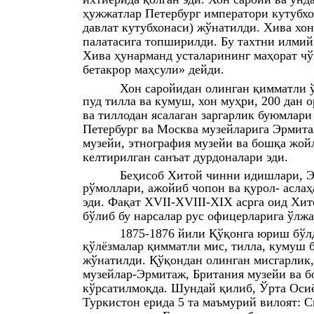
ҳужжатлар Петербург императори кутубхо
давлат кутубхонаси) жўнатилди. Хива хон
палатасига топширилди. Бу тахтни илмий 
Хива ҳунарманд усталарининг маҳорат чў
бетакрор маҳсули» дейди.
Хон саройидан олинган қимматли ў
пуд тилла ва кумуш, хон муҳри, 200 дан 
ва тиллодан ясалаган заргарлик буюмлари
Петербург ва Москва музейларига Эрмита
музейи, этнография музейи ва бошқа жой
келтирилган санъат дурдоналари эди.
Беҳисоб Хитой чинни идишлари, Э
рўмоллари, ажойиб чопон ва қурол- аслаҳ
эди. Фақат XVII-XVIII-XIX асрга оид Хи
бўлиб бу нарсалар рус офицерларига ўлжа
1875-1876 йили Қўқонга юриш бўлд
қўлёзмалар қимматли мис, тилла, кумуш б
жўнатилди. Қўқондан олинган мисгарлик,
музейлар-Эрмитаж, Британия музейи ва б
кўрсатилмоқда. Шундай қилиб, Ўрта Осиё
Туркистон ерида 5 та маъмурий вилоят: 