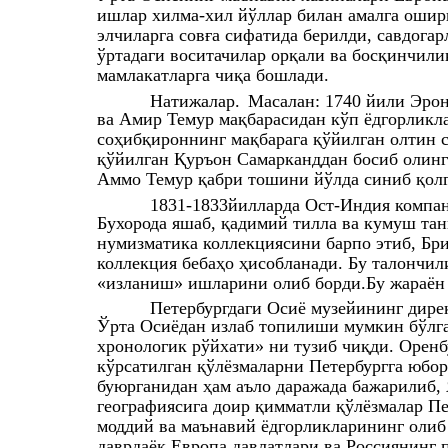
ишлар хилма-хил йўллар билан амалга ошири
элчиларга совға сифатида берилди, савдогар
ўртадаги воситачилар орқали ва босқинчил
мамлакатларга чиқа бошлади.
Натижалар.
Масалан: 1740 йили Эро
ва Амир Темур мақбарасидан кўп ёдгорликл
соҳибқироннинг мақбарага қўйилган олтин с
қўйилган Қуръон Самарканддан босиб олинг
Аммо Темур қабри тошини йўлда синиб қолг
1831-1833йилларда Ост-Индия компа
Бухорода яшаб, қадимий тилла ва кумуш тан
нумизматика коллекциясини барпо этиб, Бри
коллекция бебаҳо ҳисобланади. Бу талончил
«изланиш» ишларини олиб борди.Бу жараён а
Петербургдаги Осиё музейининг дире
Ўрта Осиёдан излаб топилиши мумкин бўлг
хронологик рўйхати» ни тузиб чиқди. Орен
кўрсатилган қўлёзмаларни Петербургга юбо
буюрганидан ҳам аъло даражада бажарилиб,
географиясига доир қимматли қўлёзмалар Пе
моддий ва маънавий ёдгорликларининг оли
даврдаёқ Европа давлатлари ва Россиянинг 