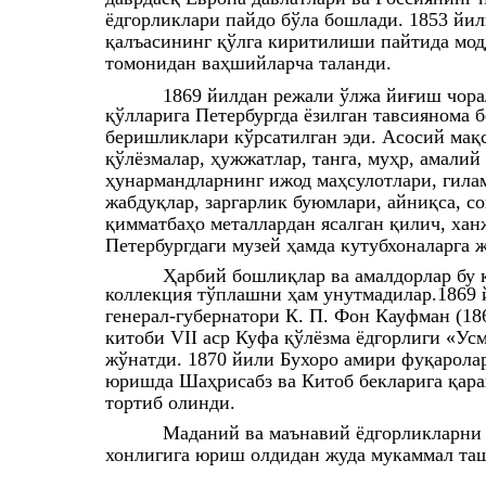
ёдгорликлари пайдо бўла бошлади. 1853 йи
қалъасининг қўлга киритилиши пайтида мод
томонидан ваҳшийларча таланди.
1869 йилдан режали ўлжа йиғиш чор
қўлларига Петербургда ёзилган тавсиянома б
беришликлари кўрсатилган эди. Асосий мақ
қўлёзмалар, ҳужжатлар, танга, муҳр, амалий
ҳунармандларнинг ижод маҳсулотлари, гилам
жабдуқлар, заргарлик буюмлари, айниқса, со
қимматбаҳо металлардан ясалган қилич, хан
Петербургдаги музей ҳамда кутубхоналарга 
Ҳарбий бошлиқлар ва амалдорлар бу 
коллекция тўплашни ҳам унутмадилар.1869
генерал-губернатори К. П. Фон Кауфман (18
китоби VII аср Куфа қўлёзма ёдгорлиги «У
жўнатди. 1870 йили Бухоро амири фуқарола
юришда Шаҳрисабз ва Китоб бекларига қар
тортиб олинди.
Маданий ва маънавий ёдгорликларни
хонлигига юриш олдидан жуда мукаммал таш