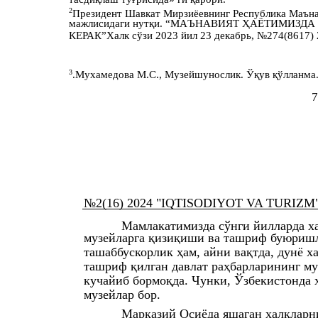
2
Президент Шавкат Мирзиёевнинг Республика Маъна
мажлисидаги нутқи. “МАЪНАВИЯТ ҲАЁТИМИЗД
КЕРАК”Халк сўзи 2023 йил 23 декабрь, №274(8617) 2
3
.Мухамедова М.С., Музейшунослик. Ўқув қўлланма. 
7
№2(16) 2024 "IQTISODIYOT VA TURIZM" xal
Мамлакатимизда сўнги йилларда х
музейларга қизиқиши ва ташриф буюришл
ташаббускорлик ҳам, айни вақтда, дунё х
ташриф қилган давлат раҳбарларининг м
кучайиб бормоқда. Чунки, Ўзбекистонда 
музейлар бор.
Марказий Осиёда яшаган халқларни