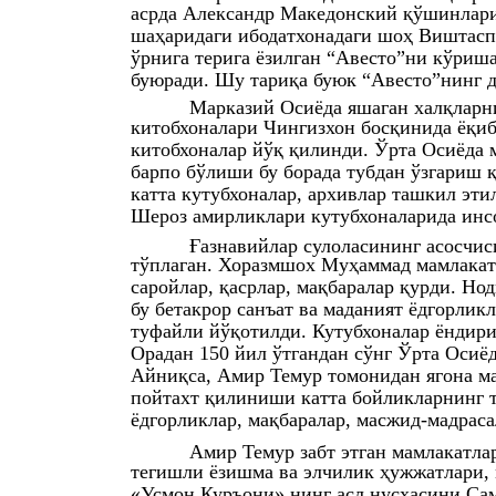
асрда Александр Македонский қўшинлари
шаҳаридаги ибодатхонадаги шоҳ Виштаспн
ўрнига терига ёзилган “Авесто”ни кўри
буюради. Шу тариқа буюк “Авесто”нинг д
Марказий Осиёда яшаган халқларни
китобхоналари Чингизхон босқинида ёқиб
китобхоналар йўқ қилинди. Ўрта Осиёда 
барпо бўлиши бу борада тубдан ўзгариш 
катта кутубхоналар, архивлар ташкил эти
Шероз амирликлари кутубхоналарида инсо
Ғазнавийлар сулоласининг асосчис
тўплаган. Хоразмшох Муҳаммад мамлакатн
саройлар, қасрлар, мақбаралар қурди. Н
бу бетакрор санъат ва маданият ёдгорлик
туфайли йўқотилди. Кутубхоналар ёндири
Орадан 150 йил ўтгандан сўнг Ўрта Осиё
Айниқса, Амир Темур томонидан ягона м
пойтахт қилиниши катта бойликларнинг 
ёдгорликлар, мақбаралар, масжид-мадраса
Амир Темур забт этган мамлакатла
тегишли ёзишма ва элчилик ҳужжатлари,
«Усмон Куръони» нинг асл нусхасини Сам