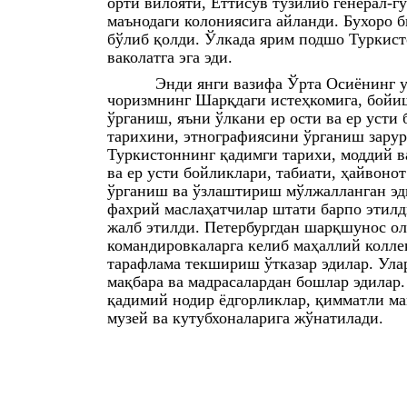
орти вилояти, Еттисув тузилиб генерал-г
маънодаги колониясига айланди. Бухоро 
бўлиб қолди. Ўлкада ярим подшо Туркисто
ваколатга эга эди.
Энди янги вазифа Ўрта Осиёнинг 
чоризмнинг Шарқдаги истеҳкомига, бойи
ўрганиш, яъни ўлкани ер ости ва ер усти
тарихини, этнографиясини ўрганиш зарур 
Туркистоннинг қадимги тарихи, моддий ва
ва ер усти бойликлари, табиати, ҳайвонот
ўрганиш ва ўзлаштириш мўлжалланган эди
фахрий маслаҳатчилар штати барпо этилд
жалб этилди. Петербургдан шарқшунос ол
командировкаларга келиб маҳаллий колл
тарафлама текшириш ўтказар эдилар. Ула
мақбара ва мадрасалардан бошлар эдилар
қадимий нодир ёдгорликлар, қимматли ма
музей ва кутубхоналарига жўнатилади.