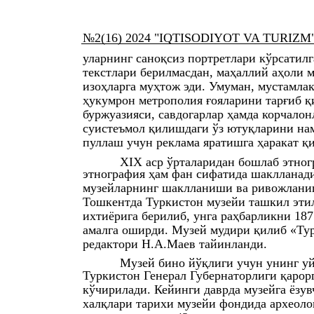
№2(16) 2024 "IQTISODIYOT VA TURIZM" xal
уларнинг саноқсиз портретлари кўрсатилг
текстлари берилмасдан, маҳаллий аҳоли 
изоҳларга муҳтож эди. Умуман, мустамла
ҳукумрон метрополия ғояларини тарғиб қ
буржуазияси, савдогарлар ҳамда корчало
суистеъмол қилишдаги ўз ютуқларини на
пуллаш учун реклама яратишга ҳаракат қи
XIX аср ўрталаридан бошлаб этног
этнография ҳам фан сифатида шаклланади
музейларнинг шаклланиши ва ривожланиш
Тошкентда Туркистон музейи ташкил этил
ихтиёрига берилиб, унга раҳбарликни 18
амалга оширди. Музей мудири қилиб «Тур
редактори Н.А.Маев тайинланди.
Музей бино йўқлиги учун унинг уй
Туркистон Генерал Губернаторлиги қарор
кўчирилади. Кейинги даврда музейга ёзу
халқлари тарихи музейи фондида археоло