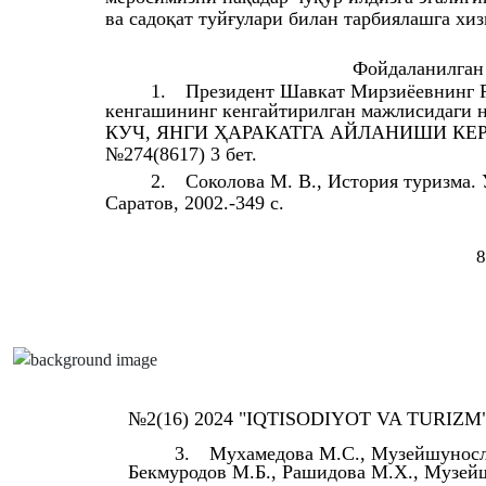
ва садоқат туйғулари билан тарбиялашга хиз
Фойдаланилган 
1.
Президент Шавкат Мирзиёевнинг Р
кенгашининг кенгайтирилган мажлисид
КУЧ, ЯНГИ ҲАРАКАТГА АЙЛАНИШИ КЕРАК” 
№274(8617) 3 бет.
2.
Соколова М. В., История туризма.
Саратов, 2002.-349 с.
8
№2(16) 2024 "IQTISODIYOT VA TURIZM" xal
3.
Мухамедова М.С., Музейшуносли
Бекмуродов М.Б., Рашидова М.Х., Музейш