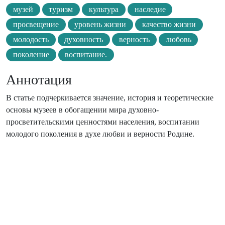
музей
туризм
культура
наследие
просвещение
уровень жизни
качество жизни
молодость
духовность
верность
любовь
поколение
воспитание.
Аннотация
В статье подчеркивается значение, история и теоретические
основы музеев в обогащении мира духовно-
просветительскими ценностями населения, воспитании
молодого поколения в духе любви и верности Родине.