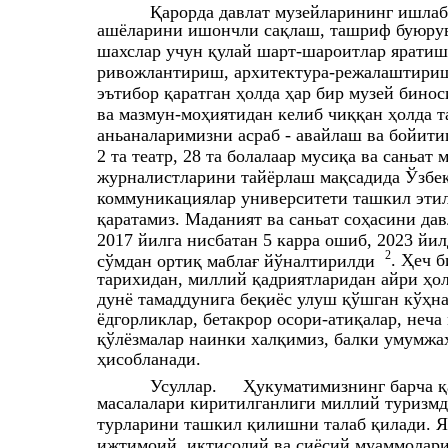
Қарорда давлат музейларининг ишлаб
ашёларини ишончли сақлаш, ташриф буюрув
шахслар учун қулай шарт-шароитлар яратиш
ривожлантириш, архитектура-режалаштириш,
эътибор қаратган ҳолда ҳар бир музей бин
ва мазмун-моҳиятидан келиб чиққан ҳолда 
аньаналаримизни асраб - авайлаш ва бойитиш
2 та театр, 28 та болалаар мусиқа ва саньат 
журналистларини тайёрлаш мақсадида Ўзбе
коммуникациялар университети ташкил этил
қаратамиз. Маданият ва саньат соҳасини да
2017 йилга нисбатан 5 карра ошиб, 2023 йи
2
. Ҳеч 
сўмдан ортиқ маблағ йўналтирилди
тарихидан, миллий қадриятларидан айри ҳол
дунё тамаддунига беқиёс улуш қўшган кўҳн
ёдгорликлар, бетакрор осори-атиқалар, неча
қўлёзмалар наинки халқимиз, балки умумжа
ҳисобланади.
Усуллар.
Ҳукуматимизнинг барча 
масалалари киритилганлиги миллий туризмд
турларини ташкил қилишни талаб қилади. 
ижтимоий, иқтисодий ва сиёсий муаммолари