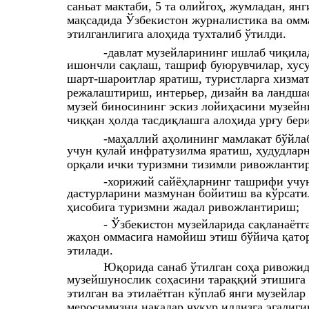
саньат мактаби, 5 та олийгоҳ, жумладан, я
мақсадида Ўзбекистон журналистика ва ом
этилганлигига алоҳида тухталиб ўтилди.
-давлат музейларининг ишлаб чиқила
ишончли сақлаш, ташриф буюрувчилар, хусу
шарт-шароитлар яратиш, туристларга хизма
режалаштириш, интерьер, дизайн ва ландшаф
музей биносининг эскиз лойиҳасини музейн
чиққан ҳолда тасдиқлашга алоҳида урғу бер
-маҳаллий аҳолининг мамлакат бўйла
учун қулай инфратузилма яратиш, ҳудудлар
орқали ички туризмни тизимли ривожланти
-хорижий сайёҳларнинг ташрифи учун
дастурларини мазмунан бойитиш ва кўрсати
ҳисобига туризмни жадал ривожлантириш;
- Ўзбекистон музейларида сақланаётг
жаҳон оммасига намойиш этиш бўйича қатор
этилади.
Юқорида санаб ўтилган соҳа ривожи
музейшунослик соҳасини тараққий этишига 
этилган ва этилаётган кўплаб янги музейла
меросимизни нақадар чуқур илдизга эгалиги