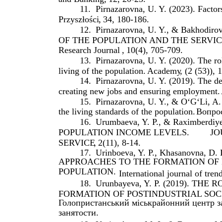
11.
Pirnazarovna, U. Y. (2023). Factor
Przyszłości
,
34
, 180-186.
12.
Pirnazarovna, U. Y., & Bakhodi
OF THE POPULATION AND THE SERVIC
Research Journal
,
10
(4), 705-709.
13.
Pirnazarovna, U. Y. (2020). The rol
living of the population.
Academy
, (2 (53)), 
14.
Pirnazarovna, U. Y. (2019). The de
creating new jobs and ensuring employment.
15.
Pirnazarovna, U. Y., & O‘G‘Li, A. 
the living standards of the population.
Вопро
16.
Urumbaeva, Y. P., & Raximberd
POPULATION INCOME LEVELS.
JO
SERVICE
,
2
(11), 8-14.
17.
Urinboeva, Y. P., Khasanovna, 
APPROACHES TO THE FORMATION OF 
POPULATION.
International journal of tr
18.
Urunbayeva, Y. P. (2019). TH
FORMATION OF POSTINDUSTRIAL SOCI
Голопристанський міськрайонний центр з
занятости.