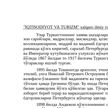
"IQTISODIYOT VA TURIZM" xalqaro ilmiy va i
Улар Туркистоннинг хамма шаҳарлари
хон саройлари, мадрасалар, масжидлар, қоз
коллекцияларини, моддий ва маданий ёдгор
равишда қўлга киритиб, саралаб Петербургд
ва Император кутубхонасига узлуксиз жўнат
йўлида 1867 йилдан то 1917 йилгача Туркис
тўгараклар ишлаб турган.
1895 йилда Тошкентда археолог, этно
этилиб, унга Николай Петрович Остроумов 
вазифаси-ўлканинг бой маданияти ва тарих
тўплаш ҳамда ўрганиш бўлди. Бу ишда Пете
билан ҳамкорлик йўлга қўйилган эди. Тўгара
ахборот бериб турар ва марказдагиларнинг т
ёдгорликларни Петербургга жўнатар эдилар.
1898 йилда Андижон қўзголонининг 