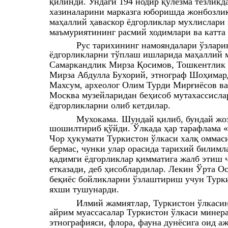
қилинди. Ундаги 194 нодир қўлёзма тезликд
хазиналарини марказга юборишда жонбозлик 
маҳаллий ҳаваскор ёдгорликлар мухлислари э
маъмуриятининг расмий ходимлари ва катта 
Рус тарихининг намояндалари ўзлари
ёдгорликларни тўплаш ишларида маҳаллий м
Самаркандлик Мирза Қосимов, Тошкентлик 
Мирза Абдулла Бухорий, этнограф Шоҳимар
Махсум, археолог Олим Турди Мирғиёсов ва 
Москва музейларидан беҳисоб мутахассислар 
ёдгорликларни олиб кетдилар.
Мухокама.
Шундай қилиб, бундай жо
шошилтириб қўйди. Ўлкада ҳар тарафлама 
Чор ҳукумати Туркистон ўлкаси халқ оммас
бермас, чунки улар орасида тарихий билимл
қадимги ёдгорликлар қимматига жалб этиш 
етказади, деб ҳисоблардилар. Лекин Ўрта О
беқиёс бойликларни ўзлаштириш учун Турк
яхши тушунарди.
Илмий жамиятлар, Туркистон ўлкасин
айрим муассасалар Туркистон ўлкаси минера
этнографияси, флора, фауна дунёсига оид а