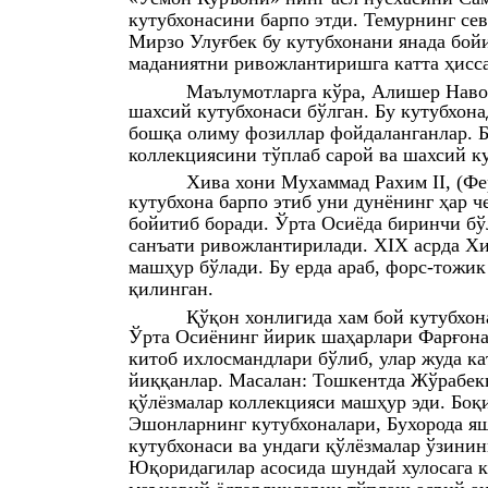
кутубхонасини барпо этди. Темурнинг се
Мирзо Улуғбек бу кутубхонани янада бой
маданиятни ривожлантиришга катта ҳисс
Маълумотларга кўра, Алишер Навои
шахсий кутубхонаси бўлган. Бу кутубхона
бошқа олиму фозиллар фойдаланганлар. Б
коллекциясини тўплаб сарой ва шахсий ку
Хива хони Мухаммад Рахим II, (Фе
кутубхона барпо этиб уни дунёнинг ҳар ч
бойитиб боради. Ўрта Осиёда биринчи б
санъати ривожлантирилади. XIX асрда Хи
машҳур бўлади. Бу ерда араб, форс-тожик
қилинган.
Қўқон хонлигида хам бой кутубхона
Ўрта Осиёнинг йирик шаҳарлари Фарғона
китоб ихлосмандлари бўлиб, улар жуда ка
йиққанлар. Масалан: Тошкентда Жўрабекн
қўлёзмалар коллекцияси машҳур эди. Бо
Эшонларнинг кутубхоналари, Бухорода 
кутубхонаси ва ундаги қўлёзмалар ўзини
Юқоридагилар асосида шундай хулосага 