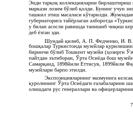
Энди тарқоқ коллекцияларни бирлаштириш 
маркази лозим бўлиб қолди. Бунинг учун эн
ташкил этиш масаласи кўтарилди. Жумладан
губернаторига тайёрлаган ахборотда «Турк
у билан асосли равишда танишиб чиқиш кера
деб ёзган эди.
Шундай қилиб, А. П. Федченко, И. В.
бошқалар Туркистонда музейлар қурилишин
биринчи бўлиб Тошкент музейи (ҳозирги Ўз
пайтдан эътиборан, Ўрта Осиёда бош музей
Самарқанд, 1898йили Еттисув, 1899йили Фа
музейлари барпо этилди.
Экспозицияларнинг мазмунига келсак
қуролининг Ўрта Осиёдаги ғалабаларини ша
олишдаги рус генераллари ва офицерларинин
7