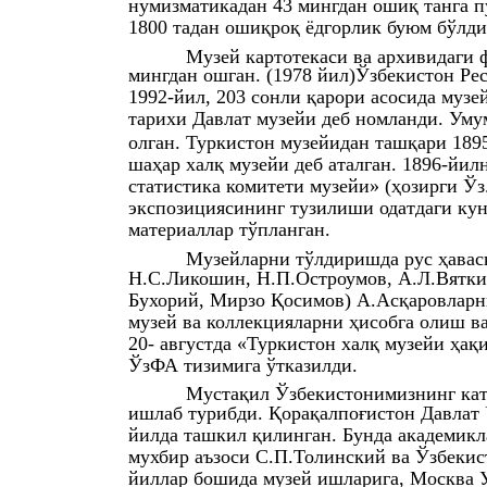
нумизматикадан 43 мингдан ошиқ танга пу
1800 тадан ошиқроқ ёдгорлик буюм бўлди
Музей картотекаси ва архивидаги 
мингдан ошган. (1978 йил)Ўзбекистон Ре
1992-йил, 203 сонли қарори асосида муз
тарихи Давлат музейи деб номланди. Ум
олган. Туркистон музейидан ташқари 1895
шаҳар халқ музейи деб аталган. 1896-йи
статистика комитети музейи» (ҳозирги Ўз.
экспозициясининг тузилиши одатдаги кун
материаллар тўпланган.
Музейларни тўлдиришда рус ҳавас
Н.С.Ликошин, Н.П.Остроумов, А.Л.Вятки
Бухорий, Мирзо Қосимов) А.Асқаровларни
музей ва коллекцияларни ҳисобга олиш в
20- августда «Туркистон халқ музейи ҳақ
ЎзФА тизимига ўтказилди.
Мустақил Ўзбекистонимизнинг катт
ишлаб турибди. Қорақалпоғистон Давлат
йилда ташкил қилинган. Бунда академикл
мухбир аъзоси С.П.Толинский ва Ўзбекис
йиллар бошида музей ишларига, Москва 