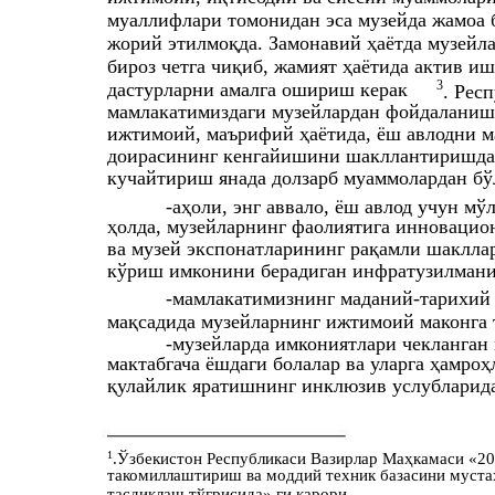
муаллифлари томонидан эса музейда жамоа 
жорий этилмоқда. Замонавий ҳаётда музейл
бироз четга чиқиб, жамият ҳаётида актив и
3
дастурларни амалга ошириш керак
. Рес
мамлакатимиздаги музейлардан фойдаланиш 
ижтимоий, маърифий ҳаётида, ёш авлодни м
доирасининг кенгайишини шакллантиришда
кучайтириш янада долзарб муаммолардан бў
-аҳоли, энг аввало, ёш авлод учун м
ҳолда, музейларнинг фаолиятига инновацио
ва музей экспонатларининг рақамли шаклла
кўриш имконини берадиган инфратузилмани
-мамлакатимизнинг маданий-тарихий
мақсадида музейларнинг ижтимоий маконга
-музейларда имкониятлари чекланган
мактабгача ёшдаги болалар ва уларга ҳамроҳ
қулайлик яратишнинг инклюзив услубларид
1
.Ўзбекистон Республикаси Вазирлар Маҳкамаси «20
такомиллаштириш ва моддий техник базасини муста
тасдиқлаш тўғрисида» ги қарори.