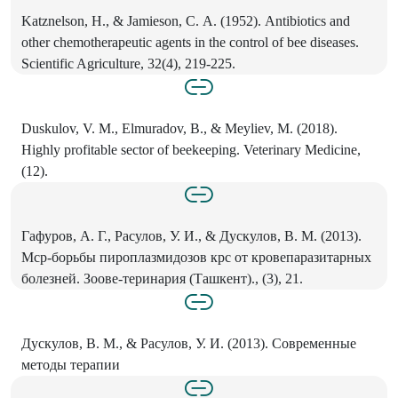
Katznelson, Н., & Jamieson, С. А. (1952). Antibiotics and
other chemotherapeutic agents in the control of bee diseases.
Scientific Agriculture, 32(4), 219-225.
Duskulov, V. M., Elmuradov, B., & Meyliev, M. (2018).
Highly profitable sector of beekeeping. Veterinary Medicine,
(12).
Гафуров, А. Г., Расулов, У. И., & Дускулов, В. М. (2013).
Мср-борьбы пироплазмидозов крс от кровепаразитарных
болезней. Зоове-теринария (Ташкент)., (3), 21.
Дускулов, В. М., & Расулов, У. И. (2013). Современные
методы терапии