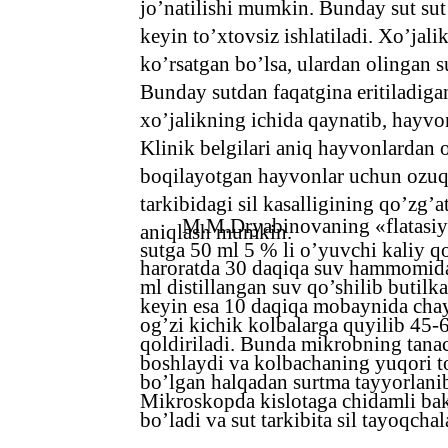
jo’natilishi mumkin. Bunday sut sut
keyin to’xtovsiz ishlatiladi. Xo’jal
ko’rsatgan bo’lsa, ulardan olingan su
Bunday sutdan faqatgina eritiladiga
xo’jalikning ichida qaynatib, hayvo
Klinik belgilari aniq hayvonlardan 
boqilayotgan hayvonlar uchun ozuqa 
tarkibidagi sil kasalligining qo’zg’a
M.M.Dryabinovaning «flatasiya»
aniqlash mumkin.
sutga 50 ml 5 % li o’yuvchi kaliy qo
haroratda 30 daqiqa suv hammomida 
ml distillangan suv qo’shilib butilka
keyin esa 10 daqiqa mobaynida chay
og’zi kichik kolbalarga quyilib 45-
qoldiriladi. Bunda mikrobning tanac
boshlaydi va kolbachaning yuqori to
bo’lgan halqadan surtma tayyorlanib
Mikroskopda kislotaga chidamli bakt
bo’ladi va sut tarkibita sil tayoqchal