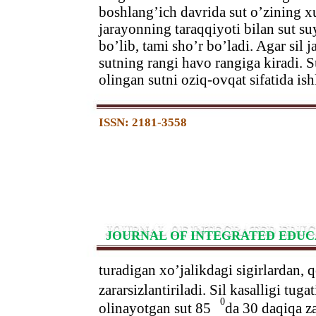
boshlang’ich davrida sut o’zining xu
jarayonning taraqqiyoti bilan sut su
bo’lib, tami sho’r bo’ladi. Agar sil 
sutning rangi havo rangiga kiradi. S
olingan sutni oziq-ovqat sifatida is
ISSN: 2181-3558
JOURNAL OF INTEGRATED EDUC
turadigan xo’jalikdagi sigirlardan, 
zararsizlantiriladi. Sil kasalligi tuga
0
olinayotgan sut 85
da 30 daqiqa za