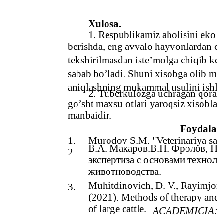
Xulosa.
1. Respublikamiz aholisini eko
berishda, eng avvalo hayvonlardan o
tekshirilmasdan iste’molga chiqib ket
sabab bo’ladi. Shuni xisobga olib ma
aniqlashning mukammal usulini ishla
2. Tuberkulozga uchragan qoram
go’sht maxsulotlari yaroqsiz xisoblan
manbaidir.
Foydala
1.
Murodov S.M. "Veterinariya san
В.А. Макаров.В.П. Фролов, 
2.
экспертиза с основами техно
животноводства.
Muhitdinovich, D. V., Rayimjono
3.
(2021). Methods of therapy and
of large cattle.
ACADEMICIA: An