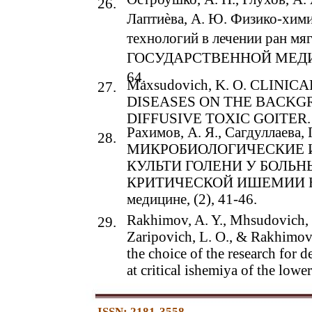
26.
Лаптиѐва, А. Ю. Физико-хим
технологий в лечении ран 
ГОСУДАРСТВЕННОЙ МЕДИЦ
64.
Maxsudovich, K. O. CLIN
27.
DISEASES ON THE BACKG
DIFFUSIVE TOXIC GOITER.
Рахимов, А. Я., Сагдуллаева, Г
28.
МИКРОБИОЛОГИЧЕСКИЕ 
КУЛЬТИ ГОЛЕНИ У БОЛЬ
КРИТИЧЕСКОЙ ИШЕМИИ НИ
медицине, (2), 41-46.
Rakhimov, A. Y., Mhsudovich, Q
29.
Zaripovich, L. O., & Rakhimov,
the choice of the research for d
at critical ishemiya of the lower
ISSN: 2181-3558