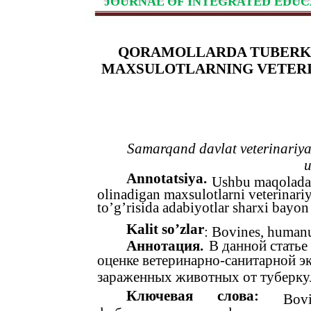
JOURNAL OF INTEGRATED EDUC
QORAMOLLARDA TUBERKU
MAXSULOTLARNING VETERIN
Samarqand davlat veterinariya 
u
Аnnotatsiya.
Ushbu maqolada 
olinadigan maxsulotlarni veterinariy
to’g’risida adabiyotlar sharxi bayon
Kalit so’zlar
: Bovines, humanus
Аннотация.
В данной статье
оценке ветеринарно-санитарной э
зараженных животных от туберкул
Ключевая
слова:
Bovi