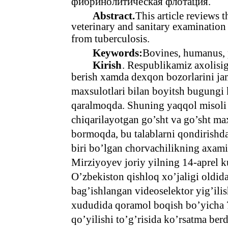
фибринолитическая флотация.
Abstract.
This article reviews t
veterinary and sanitary examination
from tuberculosis.
Keywords:
Bovines, humanus, p
Kirish
. Respublikamiz axolisiga
berish xamda dexqon bozorlarini ja
maxsulotlari bilan boyitsh bugungi
qaralmoqda. Shuning yaqqol misoli 
chiqarilayotgan go’sht va go’sht ma
bormoqda, bu talablarni qondirishd
biri bo’lgan chorvachilikning axami
Mirziyoyev joriy yilning 14-aprel k
O’zbekiston qishloq xo’jaligi oldid
bag’ishlangan videoselektor yig’ili
xududida qoramol boqish bo’yicha 74 
qo’yilishi to’g’risida ko’rsatma ber