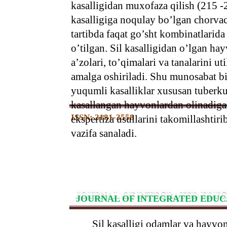
kasalligidan muxofaza qilish (215 -
kasalligiga noqulay bo’lgan chorva
tartibda faqat go’sht kombinatlarida
o’tilgan. Sil kasalligidan o’lgan ha
a’zolari, to’qimalari va tanalarini u
amalga oshiriladi. Shu munosabat b
yuqumli kasalliklar xususan tuberkul
kasallangan hayvonlardan olinadigan
ISSN: 2181-3558
ekspertiza usullarini takomillashtiri
vazifa sanaladi.
JOURNAL OF INTEGRATED EDUC
Sil kasalligi odamlar va hayvo