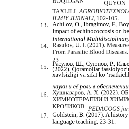
BOQILGAN
QUYON
TAXLILI.
AGROBIOTEXNOLO
ILMIY JURNALI
, 102-105.
Achilov, O., Ibragimov, F., B
13.
Impact of echinococcosis on be
International Multidisciplinar
Rasulov, U. I. (2021). Measure
14.
From Parasitic Blood Diseases.
23
Расулов, Ш., Суюнов, Р., Илье
15.
(2022). Qoramollar fassiolyozi
xavfsizligi va sifat ko ‘rsatkichl
науки и её роль в обеспечен
Хушназаров, А. Х. (2022
16.
ХИМИОТЕРАПИИ И ХИМИ
КРОЛИКОВ.
PEDAGOGS jurn
Goldstein, B. (2017). A histor
17.
language teaching, 23-31.