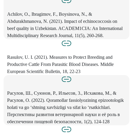
Achilov, О., Ibragimov, F., Boysinova, N., &
Abdurakhmanova, N. (2021). Impact of echinococcosis on
beef quality in Uzbekistan. ACADEM1CIA: An International
Multidisciplinary Research Journal, 11(5), 260-268.
Rasulov, U. I. (2021). Measures to Protect Breeding and
Productive Cattle From Parasitic Blood Diseases. Middle
European Scientific Bulletin, 18, 22-23
Расулов, Ш., Суюнов, P., Ильесов, 3., Исхакова, M., &
Расулов, О. (2022). Qoramollar fassiolyozining epizootologik
holati va go ‘shtning xavfsizligi va sifat ko ‘rsatkichlari.
Перспективы развития ветеринарной науки и её роль в
обеспечении пищевой безопасности, 1(2), 124-128