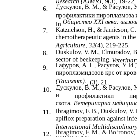
Research (AJMR)
,
9
(3), 19-22.
Дускулов, В. М., & Расулов, 
6.
профилактики пироплазмоза и
Общество XXI века: вызов
In
Katznelson, H., & Jamieson, C. 
7.
chemotherapeutic agents in the 
Agriculture
,
32
(4), 219-225.
Duskulov, V. M., Elmuradov, B.
8.
sector of beekeeping.
Veterinar
Гафуров, А. Г., Расулов, У. И
9.
пироплазмидозов крс от кров
(Ташкент).
, (3), 21.
Дускулов, В. М., & Расулов, 
10.
и
профилактики
пи
скота.
Ветеринарна медицин
Ibragimov, F. B., Duskulov, V.
11.
apiflox preparation against infe
International Multidisciplinar
Ibragimov, F. M., & Bo‘ron
12.