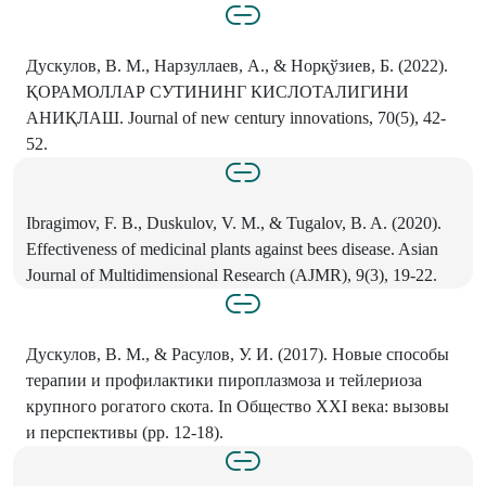
Дускулов, В. М., Нарзуллаев, А., & Норқўзиев, Б. (2022).
ҚОРАМОЛЛАР СУТИНИНГ КИСЛОТАЛИГИНИ
АНИҚЛАШ. Journal of new century innovations, 70(5), 42-
52.
Ibragimov, F. B., Duskulov, V. M., & Tugalov, B. A. (2020).
Effectiveness of medicinal plants against bees disease. Asian
Journal of Multidimensional Research (AJMR), 9(3), 19-22.
Дускулов, В. M., & Расулов, У. И. (2017). Новые способы
терапии и профилактики пироплазмоза и тейлериоза
крупного рогатого скота. In Общество XXI века: вызовы
и перспективы (рр. 12-18).