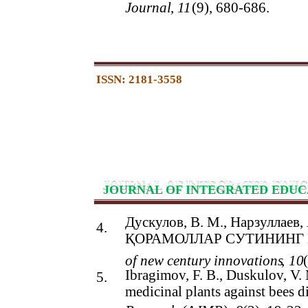
Journal
,
11
(9), 680-686.
ISSN: 2181-3558
JOURNAL OF INTEGRATED EDUC
Дускулов, В. М., Нарзуллаев, 
4.
ҚОРАМОЛЛАР СУТИНИНГ
of new century innovations
,
10
Ibragimov, F. B., Duskulov, V. 
5.
medicinal plants against bees d