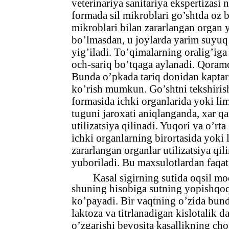
veterinariya sanitariya ekspertizasi
formada sil mikroblari go’shtda oz bo
mikroblari bilan zararlangan organ 
bo’lmasdan, u joylarda yarim suyuq f
yig’iladi. To’qimalarning oralig’iga
och-sariq bo’tqaga aylanadi. Qoramo
Bunda o’pkada tariq donidan kaptar 
ko’rish mumkun. Go’shtni tekshirish
formasida ichki organlarida yoki lim
tuguni jaroxati aniqlanganda, xar q
utilizatsiya qilinadi. Yuqori va o’rt
ichki organlarning birortasida yoki 
zararlangan organlar utilizatsiya qil
yuboriladi. Bu maxsulotlardan faqat
Kasal sigirning sutida oqsil mo
shuning hisobiga sutning yopishqoql
ko’payadi. Bir vaqtning o’zida bund
laktoza va titrlanadigan kislotalik 
o’zgarishi bevosita kasallikning cho