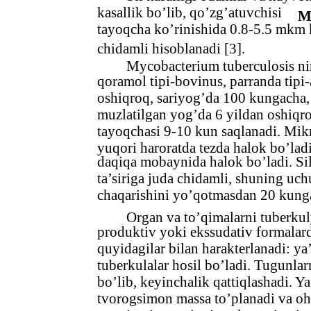
kasallik bo’lib, qo’zg’atuvchisi
M
tayoqcha ko’rinishida 0.8-5.5 mkm k
chidamli hisoblanadi [3].
Mycobacterium tuberculosis ni
qoramol tipi-bovinus, parranda tipi
oshiqroq, sariyog’da 100 kungacha,
muzlatilgan yog’da 6 yildan oshiqro
tayoqchasi 9-10 kun saqlanadi. Mikr
yuqori haroratda tezda halok bo’lad
daqiqa mobaynida halok bo’ladi. Sil
ta’siriga juda chidamli, shuning uch
chaqarishini yo’qotmasdan 20 kung
Organ va to’qimalarni tuberkulyo
produktiv yoki ekssudativ formalar
quyidagilar bilan harakterlanadi: y
tuberkulalar hosil bo’ladi. Tugunlar
bo’lib, keyinchalik qattiqlashadi. Y
tvorogsimon massa to’planadi va oha