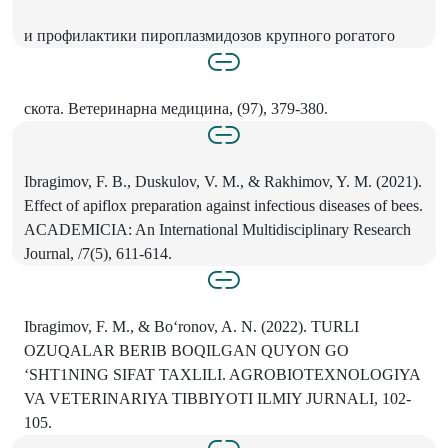
и профилактики пироплазмидозов крупного рогатого
скота. Ветеринарна медицина, (97), 379-380.
Ibragimov, F. В., Duskulov, V. М., & Rakhimov, Y. М. (2021).
Effect of apiflox preparation against infectious diseases of bees.
ACADEMICIA: An International Multidisciplinary Research
Journal, /7(5), 611-614.
Ibragimov, F. M., & Bo‘ronov, A. N. (2022). TURLI
OZUQALAR BERIB BOQILGAN QUYON GO
‘SHT1NING SIFAT TAXLILI. AGROBIOTEXNOLOGIYA
VA VETERINARIYA TIBBIYOTI ILMIY JURNALI, 102-
105.