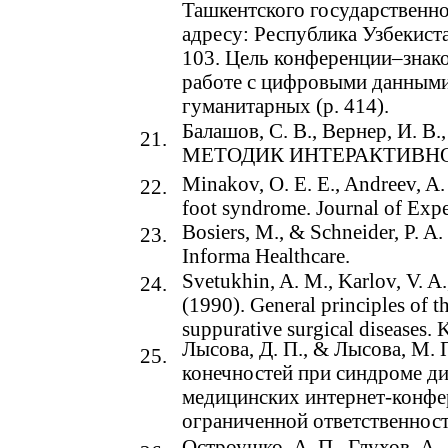
Ташкентского государственно
адресу: Республика Узбекиста
103. Цель конференции–знако
работе с цифровыми данными
гуманитарных (p. 414).
Балашов, С. В., Вернер, И.
21.
МЕТОДИК ИНТЕРАКТИВНО
Minakov, O. E. E., Andreev, A.
22.
foot syndrome. Journal of Expe
Bosiers, M., & Schneider, P. A. 
23.
Informa Healthcare.
Svetukhin, A. M., Karlov, V. A.
24.
(1990). General principles of 
suppurative surgical diseases. K
Лысова, Д. П., & Лысова, М.
25.
конечностей при синдроме ди
медицинских интернет-конфере
ограниченной ответственнос
Остроушко, А. П., Глухов, А. 