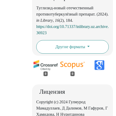
Туглизид-новый отечественный
противотуберкулёзный препарат. (2024).
in Library
,
16
(2), 184.
https://doi.org/10.71337/inlibrary.uz.archive.
36923
Другие форматы
0
0
Лицензия
Copyright (c) 2024 Гулмурод
Мамадуллаев, Д Далимов, М Гафуров, Г
Хамидова, Н Нуритдинова