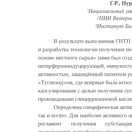
Г.Р., Ну
’Национальный ун
НИИ Ветери
2
Институт Био
3
В результате выполнения ГНТП 
и разработка технологии получения но
основе местного сырья» нами был соз
интерферониндуцирующей, иммуности
активностью, защищённый патентом ре
«Туглизид»ом, где впервые была испо
капсулирования с целью получения су
производными глицирризиновой кисло
Определена специфическая актив
так и invitro. Для наиболее активного
регламент
получения
субстанции
исследования, разработаны проекты в