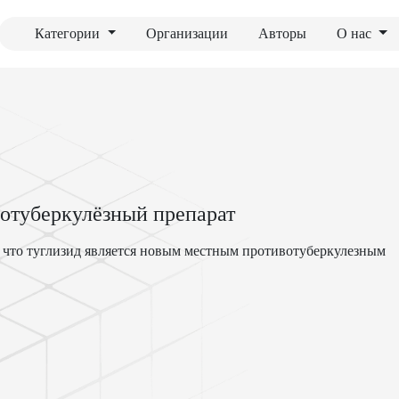
Категории
Организации
Авторы
О нас
отуберкулёзный препарат
о, что туглизид является новым местным противотуберкулезным