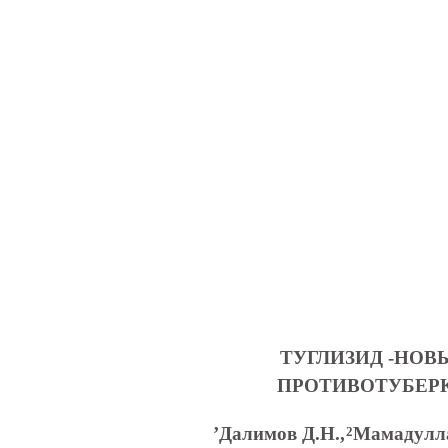
ТУГЛИЗИД -НО
ПРОТИВОТУБЕР
’Далимов Д.Н.,
Мамадулла
2