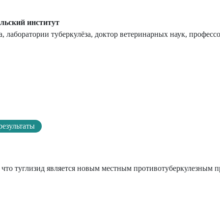
льский институт
, лаборатории туберкулёза, доктор ветеринарных наук, професс
результаты
о, что туглизид является новым местным противотуберкулезным п