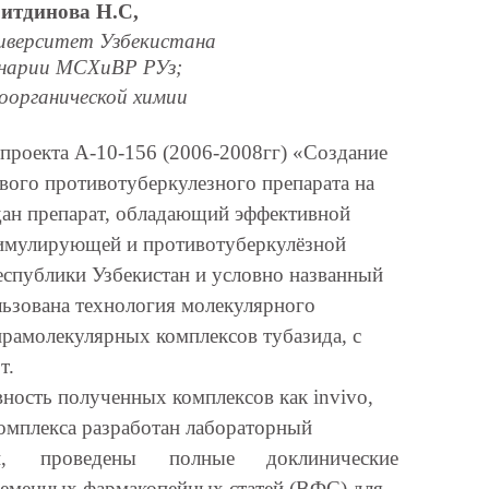
ритдинова Н.С,
иверситет Узбекистана
нарии МСХиВР РУз;
органической химии
проекта А-10-156 (2006-2008гг) «Создание
вого противотуберкулезного препарата на
дан препарат, обладающий эффективной
мулирующей и противотуберкулёзной
спублики Узбекистан и условно названный
льзована технология молекулярного
прамолекулярных комплексов тубазида, с
т.
ность полученных комплексов как invivo,
 комплекса разработан лабораторный
,
проведены
полные
доклинические
ременных фармакопейных статей (ВФС) для