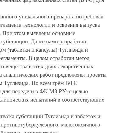
анного уникального препарата потребовал
ламента технологии и освоения выпуска
. При этом выявлены основные
субстанции. Далее нами разработан
м (таблетки и капсулы) Туглизида и
егламенты. В целом отработан метод
о вещества в этих двух лекарственных
а аналитических работ предложены проекты
м Туглизида. По всем трём ВФС
 для передачи в ФК М3 РУз с целью
клинических испытаний в соответствующих
пуска субстанции Туглизида и таблеток и
о противотуберкулёзного, малотоксичного
ибиотико- резистентность.