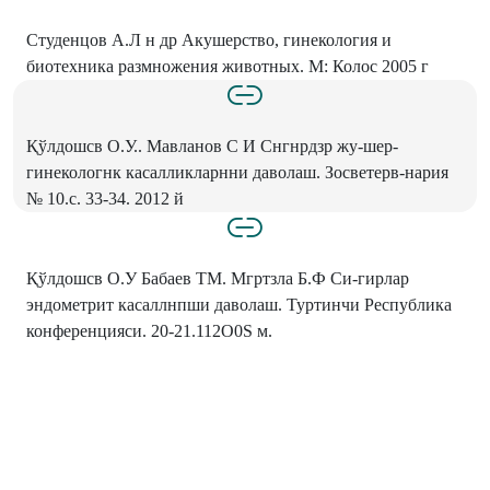
Студенцов А.Л н др Акушерство, гинекология и
биотехника размножения животных. М: Колос 2005 г
Қўлдошсв О.У.. Мавланов С И Снгнрдзр жу-шер-
гинекологнк касалликларнни даволаш. Зосветерв-нария
№ 10.с. 33-34. 2012 й
Қўлдошсв О.У Бабаев ТМ. Мгртзла Б.Ф Си-гирлар
эндометрит касаллнпши даволаш. Туртинчи Республика
конференцияси. 20-21.112O0S м.