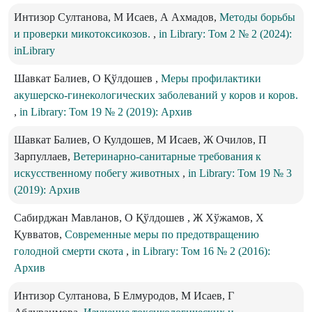
Интизор Султанова, М Исаев, А Ахмадов,
Методы борьбы
и проверки микотоксикозов.
,
in Library: Том 2 № 2 (2024):
inLibrary
Шавкат Балиев, О Қўлдошев ,
Меры профилактики
акушерско-гинекологических заболеваний у коров и коров.
,
in Library: Том 19 № 2 (2019): Архив
Шавкат Балиев, О Кулдошев, М Исаев, Ж Очилов, П
Зарпуллаев,
Ветеринарно-санитарные требования к
искусственному побегу животных
,
in Library: Том 19 № 3
(2019): Архив
Сабирджан Мавланов, О Қўлдошев , Ж Хўжамов, Х
Қувватов,
Современные меры по предотвращению
голодной смерти скота
,
in Library: Том 16 № 2 (2016):
Архив
Интизор Султанова, Б Елмуродов, М Исаев, Г