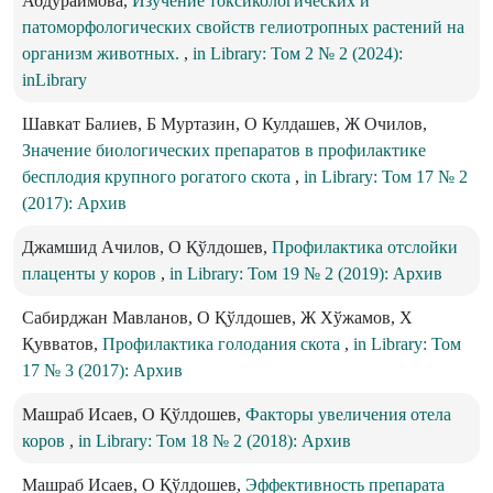
Абдураимова,
Изучение токсикологических и
патоморфологических свойств гелиотропных растений на
организм животных.
,
in Library: Том 2 № 2 (2024):
inLibrary
Шавкат Балиев, Б Муртазин, О Кулдашев, Ж Очилов,
Значение биологических препаратов в профилактике
бесплодия крупного рогатого скота
,
in Library: Том 17 № 2
(2017): Архив
Джамшид Ачилов, О Қўлдошев,
Профилактика отслойки
плаценты у коров
,
in Library: Том 19 № 2 (2019): Архив
Сабирджан Мавланов, О Қўлдошев, Ж Хўжамов, Х
Қувватов,
Профилактика голодания скота
,
in Library: Том
17 № 3 (2017): Архив
Машраб Исаев, О Қўлдошев,
Факторы увеличения отела
коров
,
in Library: Том 18 № 2 (2018): Архив
Машраб Исаев, О Қўлдошев,
Эффективность препарата