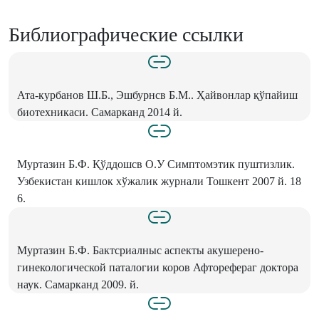
Библиографические ссылки
Ата-курбанов Ш.Б., Эшбурнсв Б.М.. Ҳайвонлар қўпайиш
биотехникаси. Самарканд 2014 й.
Муртазин Б.Ф. Қўддошсв О.У Симптомэтик пуштизлик.
Узбекистан кишлок хўжалик журнали Тошкент 2007 й. 18
6.
Муртазин Б.Ф. Бактсриалныс аспекты акушерено-
гинекологической паталогии коров Афторефераг доктора
наук. Самарканд 2009. й.