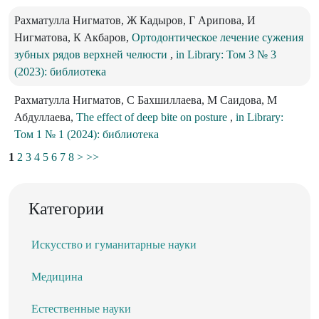
Рахматулла Нигматов, Ж Кадыров, Г Арипова, И
Нигматова, К Акбаров,
Ортодонтическое лечение сужения
зубных рядов верхней челюсти
,
in Library: Том 3 № 3
(2023): библиотека
Рахматулла Нигматов, С Бахшиллаева, М Саидова, М
Абдуллаева,
The effect of deep bite on posture
,
in Library:
Том 1 № 1 (2024): библиотека
1
2
3
4
5
6
7
8
>
>>
Категории
Искусство и гуманитарные науки
Медицина
Естественные науки