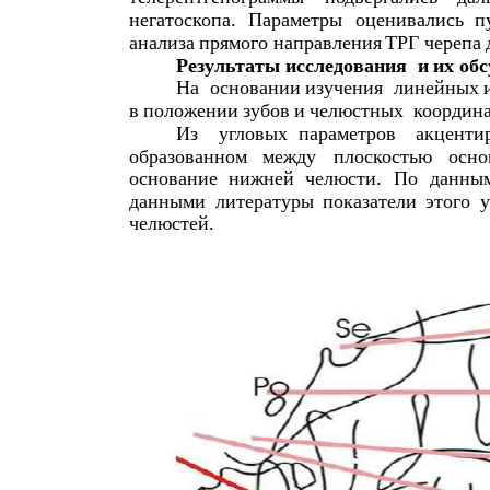
негатоскопа
.
Параметры
оценивались
п
анализа
прямого
направления
ТРГ
черепа
Результаты
исследования
и
их
обс
На
основании
изучения
линейных
в
положении
зубов
и
челюстных
координ
Из
угловых
параметров
акценти
образованном
между
плоскостью
осно
основание
нижней
челюсти
.
По
данны
данными
литературы
показатели
этого
у
челюстей
.