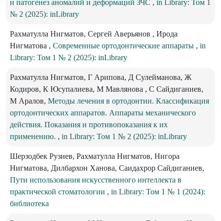
и патогенез аномалий и деформаций ЗЧС
,
in Library: Том 1
№ 2 (2025): inLibrary
Рахматулла Нигматов, Сергей Аверьянов , Ирода
Нигматова ,
Современные ортодонтические аппараты
,
in
Library: Том 1 № 2 (2025): inLibrary
Рахматулла Нигматов, Г Арипова, Д Сулейманова, Ж
Кодиров, К Юсупалиева, М Мавлянова , С Сайдиганиев,
М Аралов,
Методы лечения в ортодонтии. Классификация
ортодонтических аппаратов. Аппараты механического
действия. Показания и противопоказания к их
применению.
,
in Library: Том 1 № 2 (2025): inLibrary
Шерзодбек Рузиев, Рахматулла Нигматов, Нигора
Нигматова, Дилбархон Ханова, Саидахрор Сайдиганиев,
Пути использования искусственного интеллекта в
практической стоматологии
,
in Library: Том 1 № 1 (2024):
библиотека