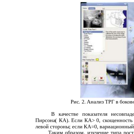
Рис
. 2.
Анализ
ТРГ
в
боков
В
качестве
показателя
несовпад
Пирсона
(
КА
).
Если
КА
> 0,
скощенность
левой
стороны
;
если
КА
=0,
вариационный
Таким
образом
,
изучение
типа
рост