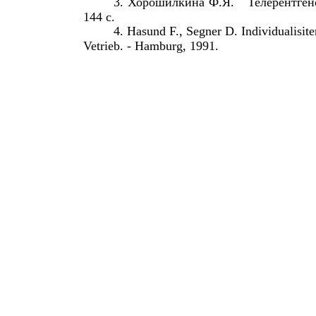
3.
Хорошилкина
Ф
.
Я
.
Телерентген
144
с
.
4. Hasund F., Segner D. Individualisit
Vetrieb. - Hamburg, 1991.