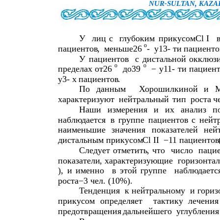
NUR-SULTAN, KAZA
У
лиц
с
глубоким
прикусом
Cl I
o
пациентов
,
меньше
26
-
у
13-
ти
пациенто
У
пациентов
с
дистальной
окклюз
o
o
пределах
от
26
до
39
−
у
11-
ти
пациен
у
3-
х
пациентов
.
По
данным
Хорошилкиной
и
М
характеризуют
нейтральный
тип
роста
ч
Наши
измерения
и
их
анализ
п
наблюдается
в
группе
пациентов
с
нейт
наименьшие
значения
показателей
ней
дистальным
прикусом
Cl II
−
11
пациентов
Следует
отметить
,
что
число
паци
показатели
,
характеризующие
горизонта
),
и
именно
в
этой
группе
наблюдаетс
роста−
3
чел
. (10%).
Тенденция
к
нейтральному
и
гориз
прикусом
определяет
тактику
лечения
предотвращения
дальнейшего
углубления