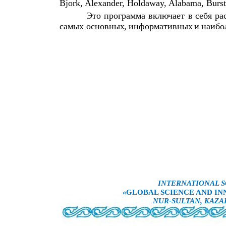
Bjork, Alexander, Holdaway, Alabama, Burst
Это
программа
включает
в
себя
ра
самых
основных
,
информативных
и
наибо
INTERNATIONAL S
«
GLOBAL SCIENCE AND INN
NUR-SULTAN, KAZA