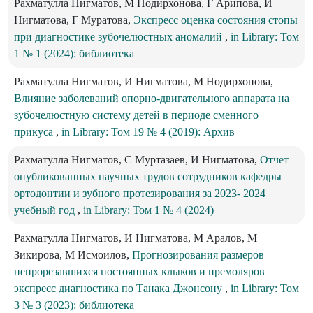
Рахматулла Нигматов, М Нодирхонова, Г Арипова, И
Нигматова, Г Муратова,
Экспресс оценка состояния стопы
при диагностике зубочелюстных аномалий
,
in Library: Том
1 № 1 (2024): библиотека
Рахматулла Нигматов, И Нигматова, М Нодирхонова,
Влияние заболеваний опорно-двигательного аппарата на
зубочелюстную систему детей в периоде сменного
прикуса
,
in Library: Том 19 № 4 (2019): Архив
Рахматулла Нигматов, С Муртазаев, И Нигматова,
Отчет
опубликованных научных трудов сотрудников кафедры
ортодонтии и зубного протезирования за 2023- 2024
учебный год
,
in Library: Том 1 № 4 (2024)
Рахматулла Нигматов, И Нигматова, М Аралов, М
Зикирова, М Исмоилов,
Прогнозирования размеров
непрорезавшихся постоянных клыков и премоляров
экспресс диагностика по Танака Джонсону
,
in Library: Том
3 № 3 (2023): библиотека