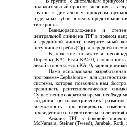
В
группе
с
дистальным
прикусом
положительный
прогноз
лечения
,
а
в
слу
группе
с
дистальным
прикусом
ортодо
отдельных
зубов
в
целях
предотвращени
типе
роста
.
Взаиморасположение
и
степен
центральной
линии
на
ТРГ
в
прямом
нап
и
срединной
линии
(
измерительный
ко
петушиного
гребня
(Cg)
и
передней
носов
В
качестве
показателя
несовпа
Пирсона
(
КА
).
Если
КА
> 0,
скощенность
левой
стороны
;
если
КА
=0,
вариационный
Нами
использована
разработанная
программа
«Cephalopro»
для
диагностики
системы
,
которая
позволила
нам
быстро
сравнивать
рентгенологические
снимк
Существенно
сократила
время
,
необходим
создания
цефалометрических
разметок
возможность
прогнозировать
изменен
проведенного
ортодонтического
лечения
(
Анализ
ТРГ
в
боковой
проекц
McNamara, Steiner (Tweed), Jarabak, Roth,