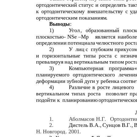
ортодонтический
статус
и
определять
так
к
ортодонтическому
вмешательству
с
уд
ортодонтическим
показаниям
.
Выводы
1)
Угол
,
образованный
плоск
плоскостью
- NSe –Mp
является
наиболе
определении
потенциала
челюстного
рост
2)
У
лиц
с
глубоким
прикусо
и
горизонтальные
типы
роста
с
незна
превалируя
над
вертикальным
типом
рост
3)
Компьютерная
программа
«
планируемого
ортодонтического
лечени
деформации
зубной
дуги
у
ребенка
соотве
4)
Различие
в
росте
лицевого
вертикальном
типах
роста
позволит
пр
подойти
к
планированию
ортодонтическо
1.
Аболмасов
Н
.
Г
.
Ортодонти
2.
Дистель
В
.
А
.,
Сунцов
В
.
Г
.,
В
Н
.
Новгород
. 2001.