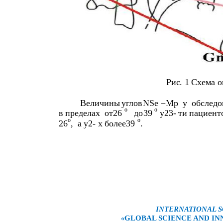
Рис
. 1
Схема
о
Величины
углов
NSe
−
Mp
у
обслед
o
o
в
пределах
от
26
до
39
у
23-
ти
пациент
o
o
26
,
а
у
2-
х
более
39
.
INTERNATIONAL S
«
GLOBAL SCIENCE AND INN