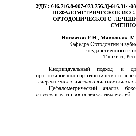
УДК
: 616.716.8-007-073.756.3]-616.314-08
ЦЕФАЛОМЕТРИЧЕСКОЕ
ИСС
ОРТОДОНИЧЕСКОГО
ЛЕЧЕН
СМЕННО
Нигматов
Р
.
Н
.,
Мавлонова
М
Кафедра
Ортодонтии
и
зубн
государственного
сто
Ташкент
,
Рес
Индивидуальный
подход
к
д
прогнозированию
ортодонтического
лече
телерентгенологического
диагностическог
Цефалометрический
анализ
бок
определить
тип
роста
челюстных
костей
−