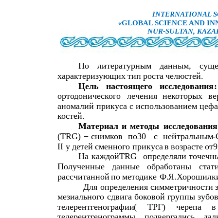
INTERNATIONAL S
«
GLOBAL SCIENCE AND INN
NUR-SULTAN, KAZA
По
литературным
данным
,
суще
характеризующих
тип
роста
челюстей
.
Цель
настоящего
исследования
:
ортодонического
лечения
некоторых
ве
аномалий
прикуса
с
использованием
цефа
костей
.
Материал
и
методы
исследования
(TRG)
−
снимков
по
30
с
нейтральным
-
II
у
детей
сменного
прикуса
в
возрасте
от
9
Ha
каждой
TRG
определяли
точечн
Полученные
данные
обработаны
стат
рассчитанной
по
методике
Ф
.
Я
.
Хорошилк
Для
определения
симметричности
мезиального
сдвига
боковой
группы
зубо
телерентгенографии
(
ТРГ
)
черепа
в
телерентгенограммы
подвергались
дал