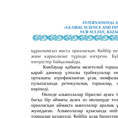
INTERNATIONAL S
«
GLOBAL SCIENCE AND INN
NUR-SULTAN, KAZA
құрылымсыз
масса
орналасқан
.
Кейбір
не
жəне
кариолизис
түрінде
өзгерген
.
Бү
өзгерістер
байқалмайды
.
Көкбауыр
қабығы
мезетелий
торша
қарай
дəнекер
үлпалы
трабекулалар
е
орталығы
атрофияланған
ұсақ
лимфалы
пульпасында
ретикулалық
торшалар
,
көрінеді
.
Өкпеде
альвеолалар
біркелкі
ауаға
басқа
бір
аймағы
ауаға
аз
мөлшерде
то
орналасқан
аймақта
аьвеолалар
аралық
жуандаған
.
Альвеолалар
қуысында
ней
торшалар
кездеседі
.
Кейбір
ұсақ
бронхтар