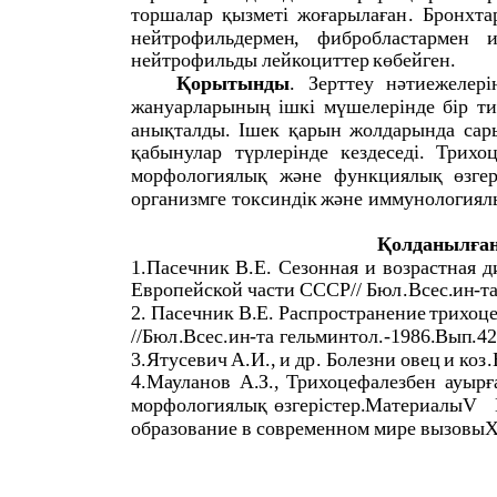
торшалар
қызметі
жоғарылаған
.
Бронхта
нейтрофильдермен
,
фибробластармен
нейтрофильды
лейкоциттер
көбейген
.
Қорытынды
.
Зерттеу
нəтиежелері
жануарларының
ішкі
мүшелерінде
бір
ти
анықталды
.
Ішек
қарын
жолдарында
сар
қабынулар
түрлерінде
кездеседі
.
Трихоц
морфологиялық
жəне
функциялық
өзгер
организмге
токсиндік
жəне
иммунологиял
Қолданылға
1.
Пасечник
В
.
Е
.
Сезонная
и
возрастная
д
Европейской
части
СССР
//
Бюл
.
Всес
.
ин
-
т
2.
Пасечник
В
.
Е
.
Распространение
трихоц
//
Бюл
.
Всес
.
ин
-
та
гельминтол
.-1986.
Вып
.42
3.
Ятусевич
А
.
И
.,
и
др
.
Болезни
овец
и
коз
.
4.
Мауланов
А
.
З
.,
Трихоцефалезбен
ауырғ
морфологиялық
өзгерістер
.
Материалы
V
образование
в
современном
мире
вызовы
X