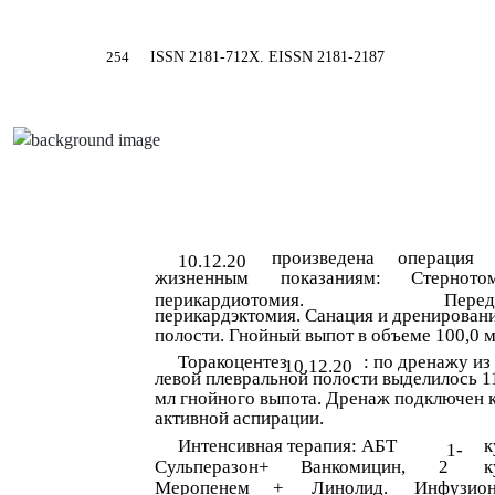
2
54
ISSN 2181-712X. EISSN 2181-2187
произведена
операция
10.12.20
жизненным
показаниям:
Стернотом
перикардиотомия.
Перед
перикардэктомия. Санация и дренирован
полости. Гнойный выпот в объеме 100,0 
Торакоцентез
: по дренажу из
10.12.20
левой плевральной полости выделилось 1
мл гнойного выпота. Дренаж подключен 
активной аспирации.
Интенсивная терапия: АБТ
к
1-
Сульперазон+
Ванкомицин,
2
к
Меропенем
+
Линолид.
Инфузио