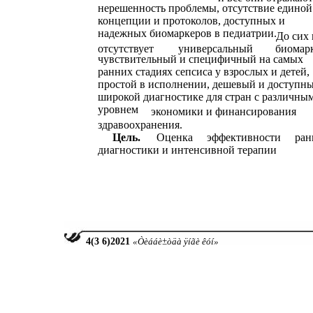
нерешенность проблемы, отсутствие единой
концепции и протоколов, доступных и
надежных биомаркеров в педиатрии.
До сих
отсутствует
универсальный
биомарк
чувствительный и специфичный на самых
ранних стадиях сепсиса у взрослых и детей,
простой в исполнении, дешевый и доступны
широкой диагностике для стран с различны
уровнем
экономики и финансирования
здравоохранения.
Цель.
Оценка
эффективности
ран
диагностики и интенсивной терапии
4
(3
6
)2021
«Òèááè±òäà ÿíãè êóí»