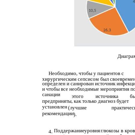
4
10,5
26,3
Диагра
Необходимо, чтобы у пациентов с
хирургическим сепсисом
был своевреме
определен и санирован источник инфекц
и чтобы все необходимые мероприятия п
санации
этого
источника
б
предприняты, как только диагноз будет
установлен
(лучшие
практичес
рекомендации
).
Поддержание
уровня
глюкозы
в
кро
4.