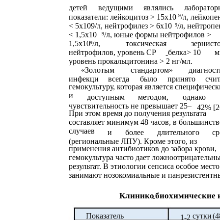
детей
ведущими
являлись
лаборатор
показатели: лейкоцитоз > 15х10
9
/л, лейкопе
< 5х109/л, нейтрофилез > 6х10
/л, нейтроп
9
< 1,5х10
/л, юные формы нейтрофилов >
9
1,5х10
/л,
токсическая
зернист
9
нейтрофилов, уровень СР
белка> 10
м
-
уровень прокальцитонина > 2 нг/мл.
«Золотым
стандартом»
диагност
инфекци
всегда
было
принято
счит
гемокультуру, которая является специфичес
и
доступным
методом,
однако
чувствительность не превышает 25–
42% [2
При этом время до получения результата
составляет минимум 48 часов, в большинств
случаев
и
более
длительного
ср
(региональные ЛПУ). Кроме этого, из
применения антибиотиков до забора крови,
гемокультура часто дает ложноотрицательн
результат. В этиологии сепсиса особое место
занимают нозокомиальные и панрезистентн
Клинико
биохимические и
-
Показатель
сутки
(4
1-2