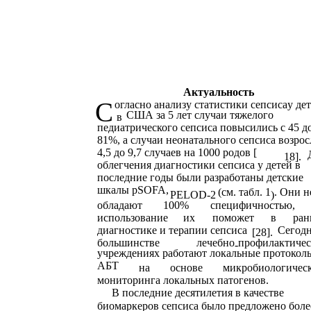
Актуальность
С
огласно анализу статистики сепсиса
у дет
США за 5 лет случаи тяжелого
в
педиатрического сепсиса повысились с 45 д
81%, а случаи неонатального сепсиса возрос
4,5 до 9,7 случаев на 1000 родов [
18].
облегчения диагностики сепсиса у детей в
последние годы были разработаны детские
шкалы рSOFA,
(см. табл. 1
. Они н
PELOD-2
)
обладают
100%
специфичностью,
использование
их
поможет
в
ран
диагностике и терапии сепсиса
Сегодн
[28].
большинстве
лечебно
профилактиче
-
учреждениях работают локальные протокол
АБТ
на
основе
микробиологичес
мониторинга локальных патогенов.
В последние десятилетия в качестве
биомаркеров сепсиса было предложено боле