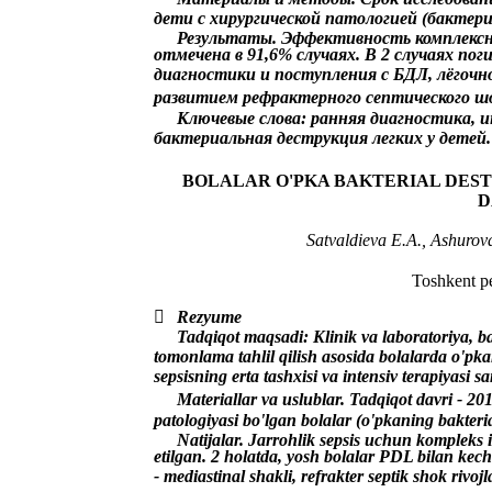
дети с хирургической патологией (бактери
Результаты. Эффективность комплексн
отмечена в 91,6% случаях. В 2 случаях по
диагностики и поступления с БДЛ, лёгочн
развитием рефрактерного септического ш
Ключевые слова: ранняя диагностика, и
бактериальная деструкция легких у детей.
BOLALAR O'PKA BAKTERIAL DEST
D
Satvaldieva E.A., Ashurov
Toshkent ped

Rezyume
Tadqiqot maqsadi: Klinik va laboratoriya, 
tomonlama tahlil qilish asosida bolalarda o'pka
sepsisning erta tashxisi va intensiv terapiyasi 
Materiallar va uslublar. Tadqiqot davri - 2019
patologiyasi bo'lgan bolalar (o'pkaning bakteria
Natijalar. Jarrohlik sepsis uchun kompleks 
etilgan. 2 holatda, yosh bolalar PDL bilan kech 
- mediastinal shakli, refrakter septik shok rivojla