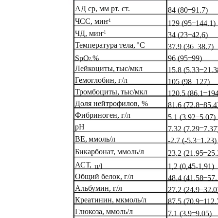
АД ср, мм рт. ст.
–
84 (80
91.7)
ЧСС, мин
–
-1
129 (95
144.1)
ЧД, мин
-1
–
34 (23
42,6)
о
Температура тела,
С
–
37.9 (36
38.7)
–
SpO
%
96 (95
99)
2,
Лейкоциты,
тыс/мкл
–
15.8 (5.33
21.3
Гемоглобин, г/л
–
105 (98
127)
Тромбоциты,
тыс/мкл
–
120.5 (86.1
194
Доля
нейтрофилов, %
–
81.6 (72.8
85,4
Фибриноген, г/л
–
5.1 (3.92
5.07)
рН
–
7.32 (7.29
7.37
ВЕ,
ммоль/л
–
-2.7 (-5.3
1.23)
Бикарбонат, ммоль/л
–
23.2 (21.95
25.
АСТ,
u/l
1,2 (0,45-1,91)
Общий белок, г/л
–
48.4 (41.58
57.
Альбумин, г/л
–
27.2 (24.9
32.0
Креатинин, мкмоль/л
–
87.5 (70.9
112.
Глюкоза, ммоль/л
–
7.1 (3.9
9.05)