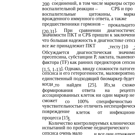
соединений, в том числе маркеры остр
200
воспалительной реакции –
СРБ и про
воспалительные
цитокины,
марк
врожденного иммунного ответа, а также
предшественники гормонов –
прокальцит
].
При
сравнении
диагностиче
[20,31
значимости ПКТ и СРБ пришли к заключен
что большая надежность в диагностике сепс
все же принадлежит ПКТ
тесту [10
-
,
Обсуждается
диагностическая
значимо
пресепсина, субстанции Р, лактата, тканевог
фактора (TF) как ранних предикторов сепси
]. Однако, ввиду сложности патоге
[1,5, 1-13
сепсиса и его гетерогенности, маловероятно
единственный подходящий биомаркер будет
когда
то
найден
[25].
Из
за
схоже
-
-
формирования
ответа
на
рецепт
ассоциированных клеток ни один маркер не
сможет
со
100%
специфичностью
чувствительностью отличить неспецифичес
повреждение
клеток
от
инфекцион
процесса [15
].
Количество контролируемых клинически
испытаний по проблеме педиатрического
сепсиса очень мало
и все они отражают