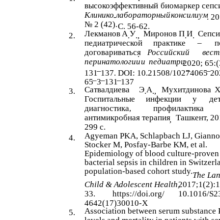
высокоэффективный
биомаркер сепс
Клинико
лабораторный
консилиум
-
. 2
№ 2 (42).
C. 56-62.
Лекманов
А
У
Миронов
П
И
Сепси
2.
.
.,
.
.
педиатрической
практике
–
п
договариваться
Российский
вест
.
перинатологии
и
педиатри
2020; 65:(
–
–
–
131
137. DOI: 10.21508/1027
4065
20
–
–
–
65
3
131
137
Сатвалдиева
Э
А
Мухитдинова
3.
.
.,
Госпитальные
инфекции
у
де
диагностика,
профилактика
антимикробная терапия
Ташкент, 20
,
299 с.
Agyeman PKA, Schlapbach LJ, Gianno
4.
Stocker M, Posfay-Barbe KM, et al.
Epidemiology of blood culture-proven
bacterial sepsis in children in Switzerl
population-based cohort study.
The Lan
Child & Adolescent Health,
2017;1(2):
33.
https://doi.org/
10.1016/S2
4642(17)30010-X
Association between serum substance 
5.