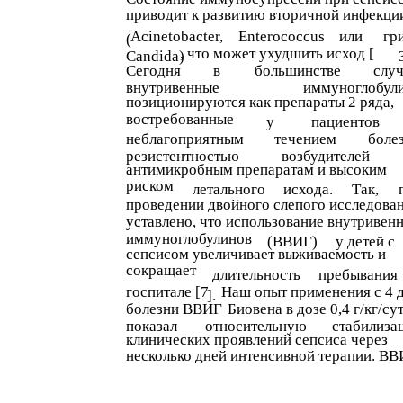
приводит к развитию вторичной инфекци
Acinetobacter,
Enterococcus
или
гр
(
, что может ухудшить исход [
Candida)
Сегодня
в
большинстве
слу
внутривенные
иммуноглобул
позиционируются как препараты 2 ряда,
востребованные
у
пациентов
неблагоприятным
течением
боле
резистентностью
возбудителей
антимикробным препаратам и высоким
риском
летального
исхода.
Так,
проведении двойного слепого исследова
уставлено, что использование внутривен
иммуноглобулинов
(ВВИГ)
у детей с
сепсисом увеличивает выживаемость и
сокращает
длительность
пребывания
госпитале [7
Наш опыт применения с 4 
].
болезни ВВИГ
Биовена в дозе 0,4 г/кг/су
показал
относительную
стабилиза
клинических проявлений сепсиса через
несколько дней интенсивной терапии. В