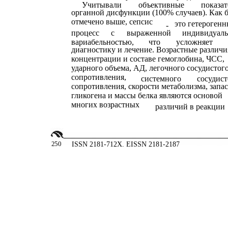
Учитывали
объективные
показа
органной дисфункции (100% случаев). Как 
отмечено выше, сепсис
это гетероген
-
процесс
с
выраженной
индивидуал
вариабельностью,
что
усложняет
диагностику и лечение. Возрастные различи
концентрации и составе гемоглобина, ЧСС,
ударного объема, АД, легочного сосудистог
сопротивления,
системного
сосудист
сопротивления, скорости метаболизма, запа
гликогена и массы белка являются основой
многих возрастных
различий в реакции
2
50
ISSN 2181-712X. EISSN 2181-2187