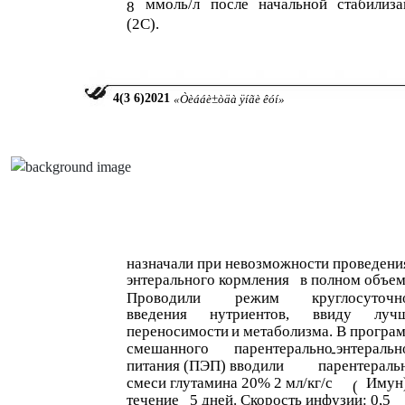
ммоль/л
после
начальной
стабилиза
8
(2C).
4
(3
6
)2021
«Òèááè±òäà ÿíãè êóí»
назначали при невозможности проведени
энтерального кормления
в полном объем
Проводили
режим
круглосуточн
введения
нутриентов,
ввиду
луч
переносимости
и метаболизма. В програ
смешанного
парентерально
энтеральн
-
питания (ПЭП) вводили
парентераль
смеси глутамина 20% 2 мл/кг/с
Имун)
(
течение
5 дней. Скорость инфузии: 0,5