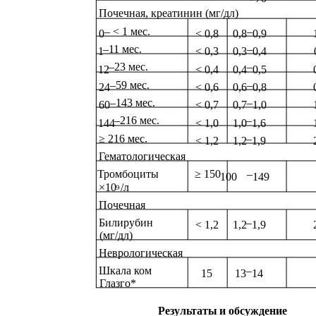
Почечная, креатинин (мг/дл)
–
< 1 мес.
–
0
< 0,8
0,8
0,9
–11 мес.
–
1
< 0,3
0,3
0,4
–23 мес.
–
12
< 0,4
0,4
0,5
–59 мес.
–
24
< 0,6
0,6
0,8
–143 мес.
–
60
< 0,7
0,7
1,0
–216 мес.
–
144
< 1,0
1,0
1,6
≥ 216 мес.
–
< 1,2
1,2
1,9
Гематологическая
Тромбоциты
≥ 150
–
100
149
×10
/л
⁹
Почечная
Билирубин
–
< 1,2
1,2
1,9
(мг/дл)
Неврологическая
Шкала ком
–
15
13
14
Глазго*
Результаты
и обсуждение