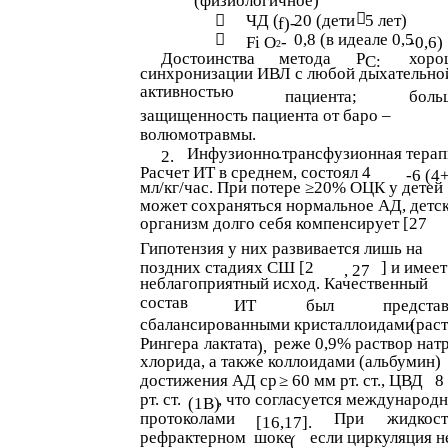
(физиологичное)


ЧД (
20 (дети
5 лет)
f)-

0,8 (в идеале 0,5
Fi O
-
-0,6)
2
Достоинства
метода
Р
хоро
C:
синхронизации ИВЛ с любой дыхательно
активностью
пациента;
боль
защищенность пациента от баро –
волюмотравмы.
Инфузионно
трансфузионная терап
2.
-
Расчет ИТ в среднем, состоял 4
-6 (4
мл/кг/час. При потере ≥20% ОЦК у детей
может сохраняться нормальное АД, детс
организм долго себя компенсирует [27
Гипотензия у них развивается лишь на
поздних стадиях СШ [2
] и имеет
, 27
неблагоприятный исход. Качественный
состав
ИТ
был
предста
сбалансированными кристаллоидами
(рас
Рингера
лактата
реже 0,9% раствор нат
),
хлорида,
а также коллоидами (альбумин)
достижения АД ср
≥ 60 мм рт. ст., ЦВД
8
рт. ст.
, что согласуется международ
(1B)
протоколами
При
жидкос
[16,17].
рефрактерном
шоке
если циркуляция н
(