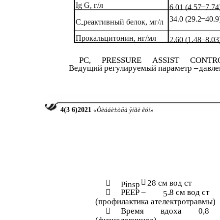
Ig G, г/л
–
6.01 (4.57
7.74
–
34.0 (29.2
40.9
С
реактивный белок, мг/л
-
Прокальцитонин, нг/мл
–
2.60 (1.48
8.03
PC,
PRESSURE
ASSIST
CONTR
Ведущий регулируемый параметр –
давле
4
(3
6
)2021
«Òèááè±òäà ÿíãè êóí»


28 см вод ст
Pinsp

РЕЕР –
8 см вод ст
5-
(профилактика ателектротравмы)

Время
вдоха
0,8