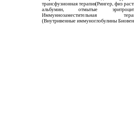
трансфузионная терапия
(Рингер, физ раст
альбумин,
отмытые
эритроцит
Иммуннозаместительная
тера
(Внутривенные иммуноглобулины Биовен