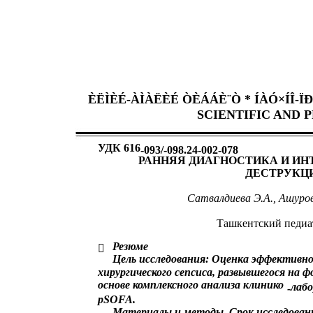
ÈËÌÈÉ-ÀÌÀËÈÉ ÒÈÁÁÈ¨Ò * ÍÀÓ×ÍÎ-
SCIENTIFIC AND 
УДК 616
-093/-098.24-002-078
РАННЯЯ ДИАГНОСТИКА И ИН
ДЕСТРУКЦИ
Сатвалдиева Э.А., Ашуров
Ташкентский педиа
Резюме

Цель исследования: Оценка эффективн
хирургического сепсиса, развывшегося на 
основе комплексного анализа клинико
лаб
-
рSOFA.
Материалы и методы. Срок исследован