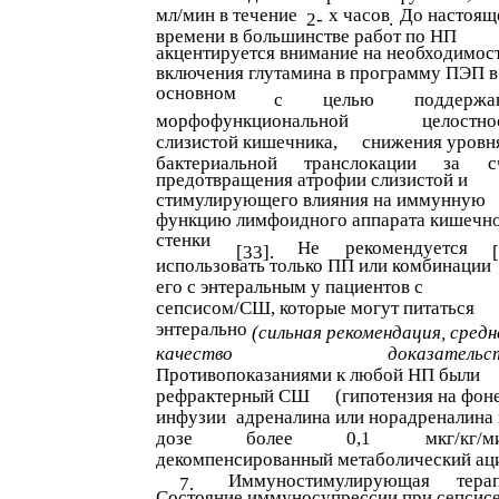
мл/мин в течение
х часов
До настоящ
2-
.
времени в большинстве работ по НП
акцентируется внимание на необходимос
включения глутамина в программу ПЭП в
основном
с
целью
поддержа
морфофункциональной
целостно
слизистой кишечника,
снижения уровн
бактериальной
транслокации
за
с
предотвращения атрофии слизистой и
стимулирующего влияния на иммунную
функцию лимфоидного аппарата кишечн
стенки
Не
рекомендуется
[33].
использовать только ПП или комбинации
его с энтеральным у пациентов с
сепсисом/СШ, которые могут питаться
энтерально
(сильная рекомендация, средн
качество
доказательст
Противопоказаниями к любой НП были
рефрактерный СШ
(гипотензия на фон
инфузии
адреналина или норадреналина 
дозе
более
0,1
мкг/кг/м
декомпенсированный метаболический ац
Иммуностимулирующая
тера
7.
Состояние иммуносупрессии при сепсис