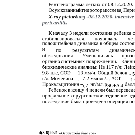
Рентгенограмма легких от 08.12.2020.
Осумкованный
гидроторакс
слева
Пери
.
X-ray picture
lung -08.12.2020. intensive
pericarditis
К началу 3 недели состояния ребенка 
стабилизироваться,
появилась
чет
положительная динамика в общем состо
и
по
результатам
динамичес
обследования.
Уменьшились
призн
органно
системных повреждений.
Клини
-
биохимические анализы: Нв 117 г/л; Лейк
9.8 тыс, СОЭ –
13 мм/ч. Общий белок
- 
г/л. Мочевина
7.2 ммоль/л; АСТ –
-
1,
Прокальцитонин –
нг/мл.
р
балл
5,7
SOFA 4
Ребенок к концу 4 недели был перевед
профильное хирургическое отделение, гд
последствие была проведена операция по
4
(3
6
)2021
«Òèááè±òäà ÿíãè êóí»