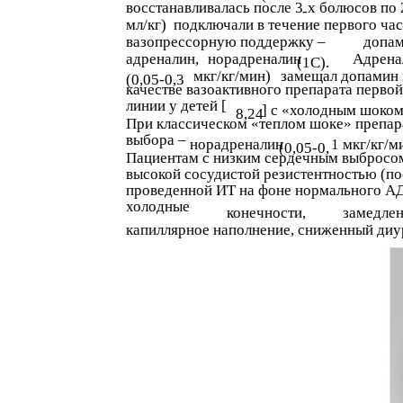
восстанавливалась после 3
х болюсов по 
-
мл/кг)
подключали в течение первого ча
вазопрессорную поддержку –
допам
адреналин,
норадреналин
Адрена
(1C).
мкг/кг/мин)
замещал допамин 
(0,05-0,3
качестве вазоактивного препарата первой
линии у детей [
] с «холодным шоком
8,24
При классическом «теплом шоке» препар
выбора –
норадреналин
1 мкг/кг/м
(0,05-0,
Пациентам с низким сердечным выбросо
высокой сосудистой резистентностью (по
проведенной ИТ на фоне нормального А
холодные
конечности,
замедле
капиллярное наполнение, сниженный диу