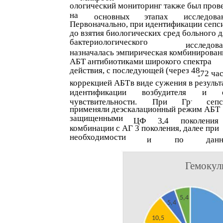
ологический мониторинг также был пров
на
основных
этапах
исследова
Первоначально, при идентификации сепси
до взятия биологических сред больного д
бактериологического
исследов
назначалась эмпирическая комбинирован
АБТ антибиотиками широкого спектра
действия, с последующей (через 48
72 ча
-
коррекцией АБТ
в виде сужения в результ
идентификации
возбудителя
и
чувствительности.
При
Гр
сеп
-
применяли деэскалационный режим АБТ
защищенными
ЦФ
3
4
поколения
-
комбинации с АГ 3 поколения, далее при
необходимости
и
по
дан
Гемокул
5,4
5,4
10,5