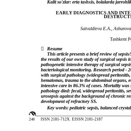
Kalit so'zlar: erta tashxis, bolalarda jarrohl
EARLY DIAGNOSTICS AND INT
DESTRUCTI
Satvaldieva E.A., Ashurov
Tashkent Pe

Resume
This article presents a brief review of sepsis
the results of our own study of surgical sepsis 
pathogenetic intensive therapy of surgical sepsi
bacteriological monitoring. Research period - 
with surgical pathology (widespread peritonitis,
hematomas, trauma to the abdominal organs, etc
intensive care in 86.3% of cases. Mortality was 
pathology died: fecal, widespread peritonitis, s
urosepsis against the background of chronic rena
development of refractory SS.
Key words: pediatric sepsis, balanced crystal
2
4
8
ISSN 2181-712X. EISSN 2181-2187