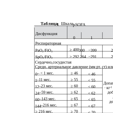
Таблица
Шкала
1
pSOFA
Дисфункция
0
1
Респираторная
≥ 400
–
₂
₂
PaO
/FiO
300
399
2
–
₂
₂
> 292 264
291
2
SpO
/FiO
Сердечно
сосудистая
-
Средн. артериальное давление (мм рт. ст) ил
–
< 1 мес.
≥ 46
0
< 46
–11 мес.
≥ 55
1
< 55
Допа
–23 мес.
≥ 60
12
< 60
∙ кг
-1
–59 мес.
≥ 62
до
24
< 62
–143 мес.
≥ 65
60
< 65
д
–216 мес.
≥ 67
144
< 67
≥ 216 мес.
≥ 70
< 70