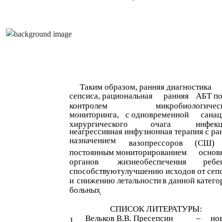
Таким образом, ранняя диагностика
сепсиса, рациональная
ранняя
АБТ п
контролем
микробиологичес
мониторинга,
с одновременной
санац
хирургического
очага
инфекц
неагрессивная инфузионная терапия с р
назначением
вазопрессоров
(СШ)
постоянным мониторированием
основ
органов
жизнеобеспечения
ребе
способствуют
улучшению исходов от сеп
и
снижению летальности
в данной катего
больных
.
СПИСОК ЛИТЕРАТУРЫ:
Вельков В.В. Пресепсин
–
но
1.