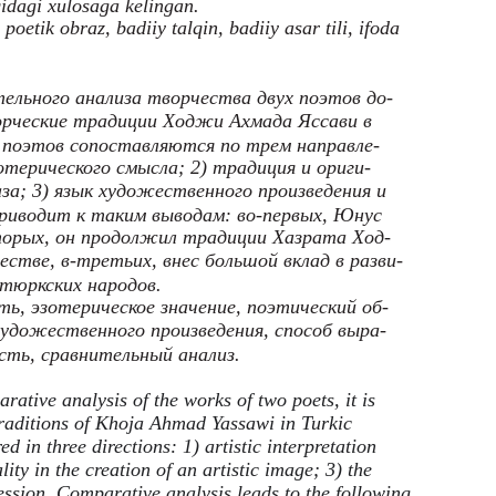
qidagi xulosaga kelingan.
poetik obraz, badiiy talqin, badiiy asar tili, ifoda
тельного анализа творчества двух поэтов до-
рческие традиции Ходжи Ахмада Яссави в
х поэтов сопоставляются по трем направле-
терического смысла; 2) традиция и ориги-
за; 3) язык художественного произведения и
риводит к таким выводам: во-первых, Юнус
торых, он продолжил традиции Хазрата Ход-
тве, в-третьих, внес большой вклад в разви-
тюркских народов.
ь, эзотерическое значение, поэтический об-
удожественного произведения, способ выра-
сть, сравнительный анализ.
rative analysis of the works of two poets, it is
traditions of Khoja Ahmad Yassawi in Turkic
 in three directions: 1) artistic interpretation
ity in the creation of an artistic image; 3) the
ession. Comparative analysis leads to the following