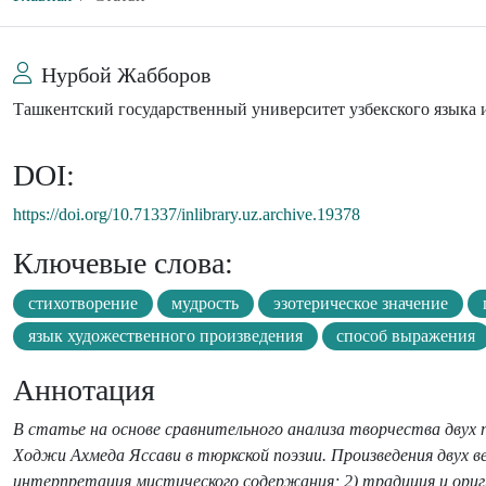
Нурбой Жабборов
Ташкентский государственный университет узбекского языка
DOI:
https://doi.org/10.71337/inlibrary.uz.archive.19378
Ключевые слова:
стихотворение
мудрость
эзотерическое значение
язык художественного произведения
способ выражения
Аннотация
В статье на основе сравнительного анализа творчества дву
Ходжи Ахмеда Яссави в тюркской поэзии. Произведения двух в
интерпретация мистического содержания; 2) традиция и ориг