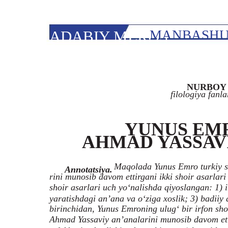
ADABIY MEROS
MANBASHU
NURBOY
filologiya fanla
YUNUS EMR
AHMAD YASSAV
Maqolada Yunus Emro turkiy s
Annotatsiya.
rini munosib davom ettirgani ikki shoir asarlari 
shoir asarlari uch yo‘nalishda qiyoslangan: 1) 
yaratishdagi an’ana va o‘ziga xoslik; 3) badiiy as
birinchidan, Yunus Emroning ulug‘ bir irfon shoi
Ahmad Yassaviy an’analarini munosib davom etti