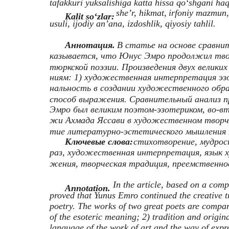
tafakkuri yuksalishiga katta hissa qo‘shgani ha
she’r, hikmat,
irfoniy mazmun, 
Kalit so‘zlar:
usuli, ijodiy an’ana, izdoshlik, qiyosiy tahlil.
Аннотация.
В статье на основе сравни
казывается, что Юнус Эмро продолжил тво
тюркской поэзии. Произведения двух велики
ниям: 1) художественная интерпретация эзо
нальность в создании художественного обра
способ выражения. Сравнительный анализ п
Эмро был великим поэтом-эзотериком, во-в
жи Ахмада Яссави в художественном творчес
тие литературно-эстетического мышления 
Ключевые слова:
стихотворение, мудрост
раз, художественная интерпретация, язык х
жения, творческая традиция, преемственно
In the article, based on a compa
Annotation.
proved that Yunus Emro continued the creative 
poetry. The works of two great poets are compared
of the esoteric meaning; 2) tradition and original
language of the work of art and the way of expr