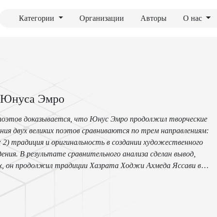
Категории
Организации
Авторы
О нас
е Юнуса Эмро
 поэтов доказывается, что Юнус Эмро продолжил творческие
ния двух великих поэтов сравниваются по трем направлениям:
2) традиция и оригинальность в создании художественного
ения. В результате сравнительного анализа сделан вывод,
ых, он продолжил традиции Хазрата Ходжи Ахмеда Яссави в
 в подъем литературно-эстетического мышления тюркских