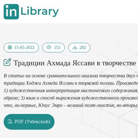
15-05-2022
153
282
Традиции Ахмада Яссави в творчеств
В статье на основе сравнительного анализа творчества двух
традиции Ходжи Ахмеда Яссави в тюркской поэзии. Произведе
1) художественная интерпретация мистического содержания; 
образа; 3) язык и способ выражения художественного произвед
что, во-первых, Юнус Эмро – великий поэт-гностик, во-втор
художественном творчестве, в-третьих, внес большой вклад
народов.
PDF (Узбекский)