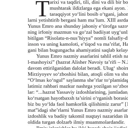
T
arixi va taqdiri, tili, dini va dili bi
mushtarak ildizlarga ega ekani ayon. 
taraqqiyot yo‘lini bosib o‘tgani, jah
larni yetishtirib bergani ham ma’lum. XIII asrda
Yunus Emro ana shunday jahoniy e’tirofga sazov
ning irfoniy mazmun va go‘zal badiiyat uyg‘unli
bitilgan “Risolatu-n-nus’hiyya” nomli falsafiy-d
inson va uning kamoloti, e’tiqod va ma’rifat, Ha
gani bilan bugungacha ahamiyatini saqlab kelayo
Yunus Emro nazmiy asarlarini tahlil etish n
l-mashoyixi” (hazrat Alisher Navoiy ta’rifi – 
davom ettirilganidan dalolat beradi. Ulug‘ shoi
Mirziyoyev so‘zboshisi bilan, atoqli olim va sh
“O‘lmas ko‘ngul” saylanma she’rlar to‘plamidagi
latimiz rahbari mazkur nashrga yozilgan so‘zbo
lar: “...hazrat Yassaviy izdoshlarining, jumlad
ko‘rsatgan hayotbaxsh ta’sirini o‘rganish borasid
biz bu yo‘lda faol hamkorlik qilishimiz zarur”
mat”idagi she’rlarni Yunus Emro nazmiy asarlari
izdoshlik va badiiy takomil nuqtayi nazaridan i
oldida turgan dolzarb ilmiy muammolardandir.