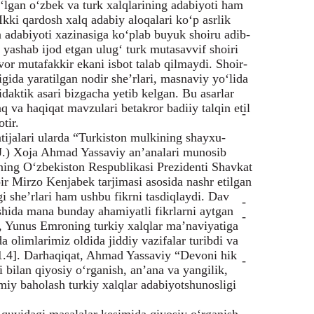
r bo‘lgan o‘zbek va turk xalqlarining adabiyoti ham
Ikki qardosh xalq adabiy aloqalari ko‘p asrlik
on adabiyoti xazinasiga ko‘plab buyuk shoiru adib-
 yashab ijod etgan ulug‘ turk mutasavvif shoiri
or mutafakkir ekani isbot talab qilmaydi. Shoir-
gida yaratilgan nodir she’rlari, masnaviy yo‘lida
idaktik asari bizgacha yetib kelgan. Bu asarlar
q va haqiqat mavzulari betakror badiiy talqin etil
-
tir.
atijalari ularda “Turkiston mulkining shayxu-
N.J.) Xoja Ahmad Yassaviy an’analari munosib
rning O‘zbekiston Respublikasi Prezidenti Shavkat
oir Mirzo Kenjabek tarjimasi asosida nashr etilgan
 she’rlari ham ushbu fikrni tasdiqlaydi. Dav
-
shida mana bunday ahamiyatli fikrlarni aytgan
-
an, Yunus Emroning turkiy xalqlar ma’naviyatiga
a olimlarimiz oldida jiddiy vazifalar turibdi va
 [1.4]. Darhaqiqat, Ahmad Yassaviy “Devoni hik
-
 bilan qiyosiy o‘rganish, an’ana va yangilik,
lmiy baholash turkiy xalqlar adabiyotshunosligi