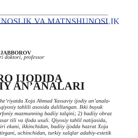
NOSLIK VA MATNSHUNOSLIK
 JABBOROV
ri doktori, professor
O IJODIDA
IY AN’ANALARI
he’riyatda Xoja Ahmad Yassaviy ijodiy an’anala-
qiyosiy tahlili asosida dalillangan. Ikki buyuk
irfoniy mazmunning badiiy talqini; 2) badiiy obraz
ar tili va ifoda usuli. Qiyosiy tahlil natijasida,
ri ekani, ikkinchidan, badiiy ijodda hazrat Xoja
rgani, uchinchidan, turkiy xalqlar adabiy-estetik