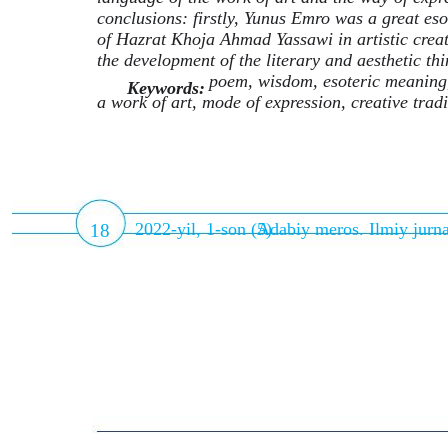
conclusions: firstly, Yunus Emro was a great eso
of Hazrat Khoja Ahmad Yassawi in artistic creati
the development of the literary and aesthetic thi
poem, wisdom, esoteric meaning, 
Keywords:
a work of art, mode of expression, creative tradi
2022-yil, 1-son (5)
Adabiy meros. Ilmiy jurna
18