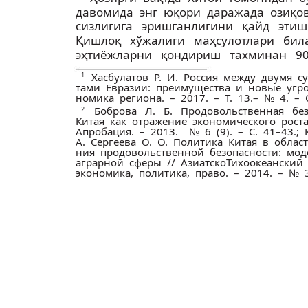
давомида энг юқори даражада озиқ­ов
сизлигига эришганлигини қайд эти
Қишлоқ хўжалиги маҳсулотлари би
эҳтиёжларни қондириш тахминан 90
1
Хасбулатов Р. И. Россия между двумя су
тами Евразии: преимущества и новые угроз
номика региона. – 2017. – Т. 13.– № 4. – 
Боброва Л. Б. Продовольственная бе
2
Китая как отражение экономического рост
Апробация. – 2013. ­ № 6 (9). – С. 41–43.;
А. Сергеева О. О. Политика Китая в област
ния продовольственной безопасности: мо
аграрной сферы // Азиатско­Тихоокеанский
экономика, политика, право. – 2014. – № 3