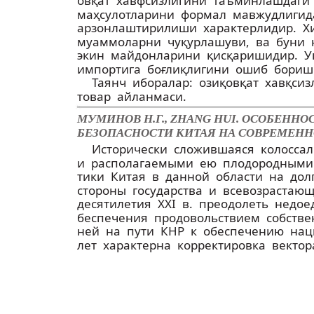
овқат хавфсизлигини таъминлашдаги 
маҳсулотларини формал мавжудлигид
арзонлаштирилиши характерлидир. Х
муаммоларни чуқурлашуви, ва буни
экин майдонларини қисқаришидир. У
импортига боғлиқлигини ошиб бори
Таянч иборалар: озиқ­овқат хавқси
товар айланмаси.
МУМИНОВ Н.Г., ZHANG HUI. ОСОБЕН
БЕЗОПАСНОСТИ КИТАЯ НА СОВРЕМЕНН
Исторически сложившаяся колосса
и располагаемыми ею плодородными 
тики Китая в данной области на до
стороны государства и всевозрастаю
десятилетия XXI в. преодолеть недое
беспечения продовольствием собствен
ней на пути КНР к обеспечению нац
лет характерна корректировка вект