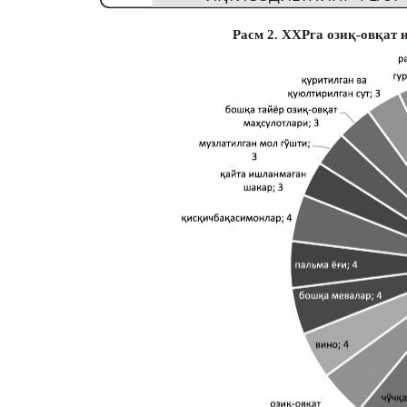
Расм 2. ХХРга озиқ-овқат 