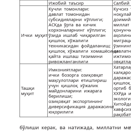
Ижобий таъсир
Салбий
Кучли томонлари:
Кучсиз 
давлат томонидан
ноқула
субсидияларни кўплиги;
доимий
АСКда ўрта ва кичик
миллат 
корхоналарнинг кўплиги;
қонунч
Ички муҳит
ўзида ишлаб чиқарилган
аҳолин
қишлоқ хўжалиги
миграц
техникасидан фойдаланиш;
ўзинин
қишлоқ хўжалиги хомашёсини
давлатн
қайта ишлаш тизимини
ижтимо
ривожланганлиги
овқатл
Хатарл
Имкониятлари:
халқар
ички бозорга озиқ­овқат
даража
маҳсулотлари етиштириш
қишлоқ
учун қишлоқ хўжалик
Ташқи
ортиб 
майдонларини ижарага
муҳит
ХХРда 
берилиши;
эколог
озиқ­овқат экспортининг
Хитойд
диверсификация даражасини
хавфси
юқорилиги
рақоба
бўлиши керак, ва натижада, миллатни м