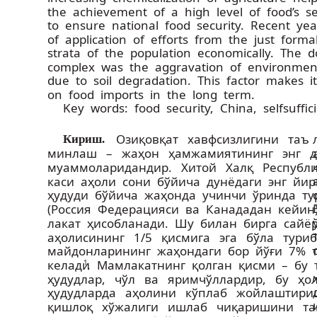
the achievement of a high level of food’s se
to ensure national food security. Recent y
of application of efforts from the just formal
strata of the population economically. The d
complex was the aggravation of environment
due to soil degradation. This factor makes 
on food imports in the long term.
Key words: food security, China, self­suffi
Озиқ­овқат хавфсизлигини таъ­
Кириш.
минлаш – жаҳон ҳамжамиятининг энг 
муаммоларидандир. Хитой Халқ Республи
каси аҳоли сони бўйича дунёдаги энг йи
ҳудуди бўйича жаҳонда учинчи ўринда т
(Россия Федерацияси ва Канададан кейин)
лакат ҳисобланади. Шу билан бирга сай
аҳолисининг 1/5 қисмига эга бўла тури
майдонларининг жаҳондаги бор йўғи 7% 
келади
. Мамлакатнинг қолган қисми – бу
1
ҳудудлар, чўл ва яримчўллардир, бу ҳ
ҳудудларда аҳолини кўплаб жойлаштир
қишлоқ хўжалиги ишлаб чиқаришини та