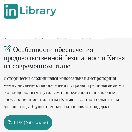
08-08-2023
2-8
226
31
Особенности обеспечения
продовольственной безопасности Китая
на современном этапе
Исторически сложившаяся колоссальная диспропорция
между численностью населения страны и располагаемыми
ею плодородными угодьями определила направление
государственной поли­тики Китая в данной области на
долгие годы. Существенная финансовая поддержка
аграриев со стороны государства и всевозрастающая
химизация сельского хозяйства помогли к концу первого
PDF (Узбекский)
десятилетия XXI в. преодолеть недоедание и голод. При