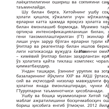
лаёқатлилигини ошириш ва соғлиғини с
таъминлайди.
Шу билан бирга, Хитойнинг ушбу со
ҳолати қишлоқ хўжалиги учун мўлжалл
ерларни катта ҳажмда яроқсиз ҳолатга 
билан ёмонлашиб бормоқда. Муаммо та
ортиқча интенсификацияланиши билан,
гени такомиллаштирилган (ГТ) экинлар эк
лиши учун зарур бўлган ерларни турли 
ўғитлар ва реагентлар билан ишлов бериш
лиги натижасида вужудга келган
. Иккинчи ом
1
– кимёвий ўғитлар билан заҳарланган е
ўз ҳолатига қайта тиклаш комплекс чора
қимматбаҳодир.
Ундан ташқари, ўзининг уруғлик ва зо
базаларининг йўқлиги ХХР ва АҚШ ўртасид
сий ва иқтисодий низолар мавжудлиги ф
ҳолатни янада ёмонлаштиради, чунки
ГТ­уруғларни таъминотчиси ҳисобланади.
Ушбу ва бошқа муаммоларни Хитой та
маблағ ажратилишини босқичма­босқич 
бориш ҳисобига енгиб ўтмоқчи. 2012 йилд