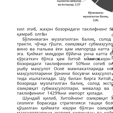
кил этиб, жаҳон бозоридаги таклифнинг
қамраб олган
.
1
Бўлинмаган музлатилган балиқ, солод 
тракти, чўчқа гўшти, озиқ­овқат субмаҳсул
вино ва пальма ёғи ҳам импортда катта
эга. Қиймат миқдори бўйича унча катта 
кўрсаткич бўлса ҳам Хитой маниок
2
ни жаҳон
бозоридаги таклифининг 50%ни сотиб о
ушбу маҳсулот Осиё мамлакатларида н
маҳсулотларини ўрнини босувчи маҳсулот 
тида ишлатилади. Шу билан бирга Хито
бозорида музлатилган балиқ, солод экст
озиқ­овқат субмаҳсулотлари, мевалар ва
таклифининг 14­29%ни импорт қилади.
Шундай қилиб, Хитойнинг озиқ­овқат х
сизлиги борасида стратегияси ташқи бо
қўшилган қиймати юқори бўлган озиқ­о
маҳсулотларини экспорт қилишдан ва кейи