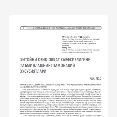
этом достижение высокого уровня самоо­беспечения
продовольствием собственного производства представляет
собой лишь одну из ступе­ней на пути КНР к
обеспечению национальной продовольственной
безопасности. Для последних лет характерна корректировка
вектора приложения усилий с формального наличия
продовольствия на повышение его экономической
доступности для широких слоев населения. Обратной
стороной интенсификации китайского АПК стало
усугубление экологических проблем и, как следствие,
сокра­щение посевных площадей ввиду деградации почв.
Данный фактор позволяет прогнозировать уве­личение
зависимости страны от импорта продовольствия в
долгосрочной перспективе.