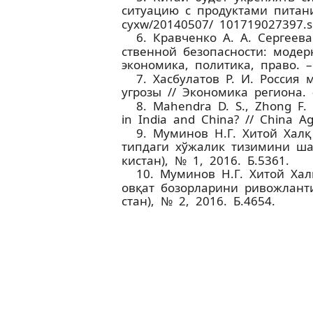
ситуацию с продуктами питания.
cyxw/20140507/ 101719027397.s
6. Кравченко А. А. Сергеев
ственной безопасности: модер
экономика, политика, право. –
7. Хасбулатов Р. И. Росси
угрозы // Экономика региона. 
8. Mahendra D. S., Zhong F.
in India and China? // China Ag
9. Муминов Н.Г. Хитой Хал
типдаги хўжалик тизимини ша
кистан), № 1, 2016. Б.53­61.
10. Муминов Н.Г. Хитой Хал
овқат бозорларини ривожлант
стан), № 2, 2016. Б.46­54.