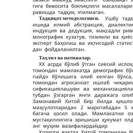
гига бевосита боғлиқлиги масалалар
равишда тадқиқ этилмаган.
Ушбу тад
Тадқиқот методологияси.
ишида илмий абстракция, диалекти
индукция ва дедукция, мақсадли ри
монографик кузатув, тизимли ва қиё
эксперт баҳолаш ва иқтисодий статист
дан фойдаланилган.
Таҳлил ва натижалар.
ХХ асрда бўлиб ўтган сиёсий исло
томондан мамлакатда демографик б
пайдо бўлишига олиб келган бўлса
томондан агросаноат ишлаб чиқари
сификациялашуви ва механизациял
тубдан ўзгарган янги даражага оли
Замонавий Хитой бир йилда қишл
маҳсулотларидан 2 маротабадан 5 м
багача ҳосил олади. Мамлакатни оз
мустақиллигига эришиши ҳукумат ол
энг муҳим вазифалардандир
.
2
Ҳозирги вақтда Хитой томонидан 