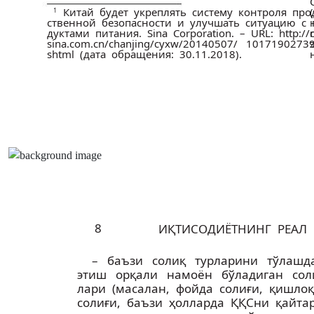
Китай будет укреплять систему контроля прод
1
ственной безопасности и улучшать ситуацию с п
дуктами питания. Sina Corporation. – URL: http://
sina.com.cn/chanjing/cyxw/20140507/ 10171902739
shtml (дата обращения: 30.11.2018).
8
ИҚТИСОДИЁТНИНГ РЕАЛ 
– баъзи солиқ турларини тўлаш
этиш орқали намоён бўладиган соли
лари (масалан, фойда солиғи, қишло
солиғи, баъзи ҳолларда ҚҚСни қайта