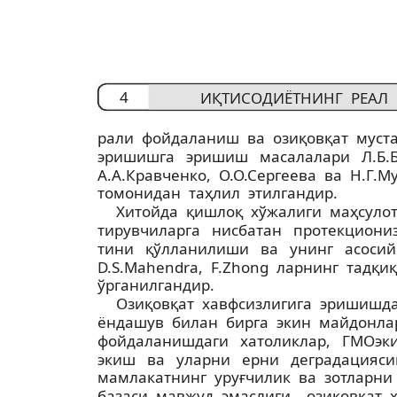
4
ИҚТИСОДИЁТНИНГ РЕАЛ 
рали фойдаланиш ва озиқ­овқат муст
эришишга эришиш масалалари Л.Б.
А.А.Кравченко, О.О.Сергеева ва Н.Г.
томонидан таҳлил этилгандир.
Хитойда қишлоқ хўжалиги маҳсулот
тирувчиларга нисбатан протекциониз
тини қўлланилиши ва унинг асоси
D.S.Mahendra, F.Zhong ларнинг тадқ
ўрганилгандир.
Озиқ­овқат хавфсизлигига эришиш
ёндашув билан бирга экин майдонл
фойдаланишдаги хатоликлар, ГМО­э
экиш ва уларни ерни деградацияси
мамлакатнинг уруғчилик ва зотларн
базаси мавжуд эмаслиги ­ озиқ­овқат х