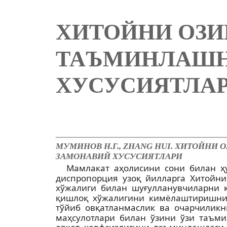
ХИТОЙНИ ОЗИ
ТАЪМИНЛАШН
ХУСУСИЯТЛА
МУМИНОВ Н.Г., ZHANG HUI. ХИТОЙНИ 
ЗАМОНАВИЙ ХУСУСИЯТЛАРИ
Мамлакат аҳолисини сони билан ҳ
диспропорция узоқ йилларга Хитойн
хўжалиги билан шуғулланувчиларни 
қишлоқ хўжалигини кимёлаштиришни 
тўйиб овқатланмаслик ва очарчиликн
маҳсулотлари билан ўзини ўзи таъм