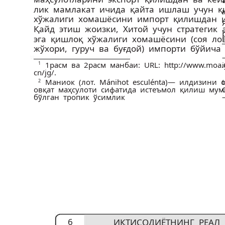
лик мамлакат ичида қайта ишлаш учун 
хўжалиги хомашёсини импорт қилишдан 
Қайд этиш жоизки, Хитой учун стратегик
эга қишлоқ хўжалиги хомашёсини (соя ло
жўхори, гуруч ва буғдой) импорти бўйича 
1
1­расм ва 2­расм манбаи: URL: http://www.moa.
cn/jg/.
Маниок (лот. Mánihot esculénta)— илдизини о
2
овқат маҳсулоти сифатида истеъмол қилиш му
бўлган тропик ўсимлик
6
ИҚТИСОДИЁТНИНГ РЕАЛ 