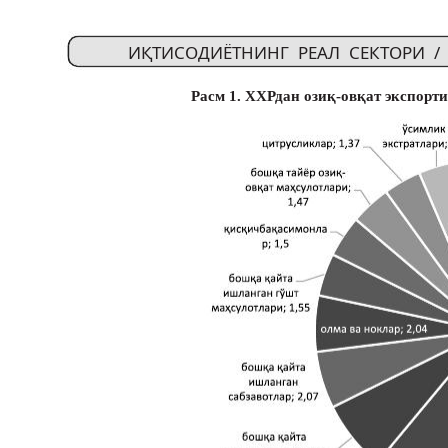
ИҚТИСОДИЁТНИНГ РЕАЛ СЕКТОРИ 
Расм 1. ХХРдан озиқ-овқат экспорти