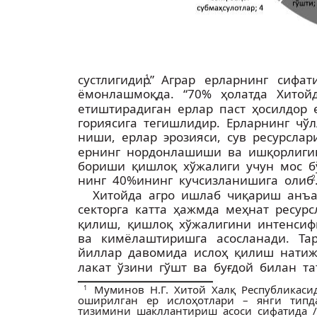
сустлигидир”
. Аграр ерларнинг сифа
1
ёмонлашмоқда. “70% ҳолатда Хитой
етиштирадиган ерлар паст ҳосилдор е
гориясига тегишлидир. Ерларнинг чўл
ниши, ерлар эрозияси, сув ресурсла
ернинг нордонлашиши ва ишқорлиг
бориши қишлоқ хўжалиги учун мос бў
нинг 40%ининг кучсизланишига олиб
2
Хитойда агро ишлаб чиқариш анъ
секторга катта ҳажмда меҳнат ресу
қилиш, қишлоқ хўжалигини интенси
ва кимёлаштиришга асосланади. Т
йиллар давомида ислоҳ қилиш натиж
лакат ўзини гўшт ва буғдой билан т
Муминов Н.Г. Хитой Халқ Республикаси
1
оширилган ер ислоҳотлари – янги тип
тизимини шакллантириш асоси сифатида 