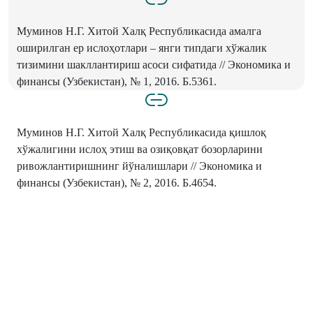
Муминов Н.Г. Хитой Халқ Республикасида амалга
оширилган ер ислоҳотлари – янги типдаги хўжалик
тизимини шакллантириш асоси сифатида // Экономика и
финансы (Узбе­кистан), № 1, 2016. Б.53­61.
Муминов Н.Г. Хитой Халқ Республикасида қишлоқ
хўжалигини ислоҳ этиш ва озиқ­овқат бозорларини
ривожлантиришнинг йўналишлари // Экономика и
финансы (Узбеки­стан), № 2, 2016. Б.46­54.