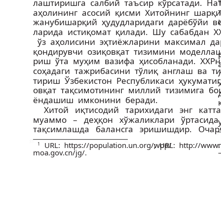
лаштиришга салбий таъсир кўрсатади. На
аҳолининг асосий қисми Хитойнинг шарқ
жануби­шарқий ҳудудларидаги дарёбўйи во
ларида истиқомат қилади. Шу сабабдан 
­ ўз аҳолисини эҳтиёжларини максимал д
қондирувчи озиқ­овқат тизимини моделлаш
риш ўта муҳим вазифа ҳисобланади. ХХР
соҳадаги тажрибасини тўлиқ англаш ва ти
тириш Ўзбекистон Республикаси ҳукуматига
овқат тақсимотининг миллий тизимига б
ёндашиш имконини беради.
Хитой иқтисодий тарихидаги энг катт
муаммо – деҳқон хўжаликлари ўртасид
тақсимлашда балансга эришишдир. Очарч
URL: https://population.un.org/wpp/
;
URL: http://www.
1
moa.gov.cn/jg/.