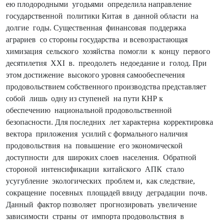
ею плодородными угодьями определила направление
государственной поли­тики Китая в данной области на
долгие годы. Существенная финансовая поддержка
аграриев со стороны государства и всевозрастающая
химизация сельского хозяйства помогли к концу первого
десятилетия XXI в. преодолеть недоедание и голод. При
этом достижение высокого уровня самоо­беспечения
продовольствием собственного производства представляет
собой лишь одну из ступе­ней на пути КНР к
обеспечению национальной продовольственной
безопасности. Для последних лет характерна корректировка
вектора приложения усилий с формального наличия
продовольствия на повышение его экономической
доступности для широких слоев населения. Обратной
стороной интенсификации китайского АПК стало
усугубление экологических проблем и, как следствие,
сокра­щение посевных площадей ввиду деградации почв.
Данный фактор позволяет прогнозировать уве­личение
зависимости страны от импорта продовольствия в