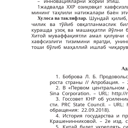
– инновацияларни жорий этиш.
1­жадвалда ХХР озиқ­овқат хавфсизли
мининг таҳлили натижалари баён эти
Шундай қилиб, 
Хулоса ва таклифлар.
чилик ва тўйиб овқатланмаслик б
курашда узоқ ва машаққатли йўлни 
Хитой муваффақиятли амал қилувчи о
хавфсизлиги тизимини яратди, уни
тоши бўлиб маҳаллий ишлаб чиқарувч
Ад
1. Боброва Л. Б. Продовол
роста страны // Апробация. – 2
2. В «Первом центральном 
Sina Corporation. – URL: http:
3. Госсовет КНР об усилени
сти. PRC State Council. – URL:
обращения: 22.09.2018).
4. История государства и п
Крашенинниковой. – 2­е изд. с
5. Китай будет укреплять 