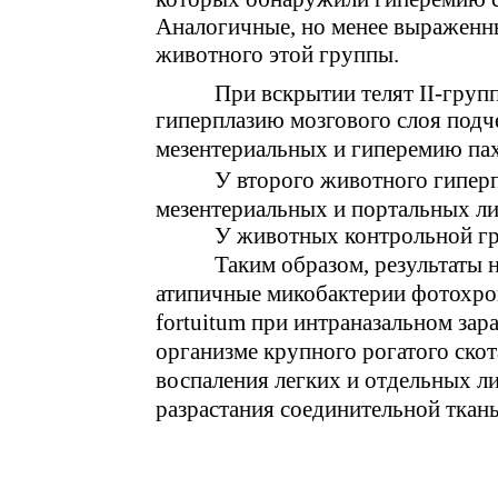
Аналогичные, но менее выраженн
животного этой группы.
При вскрытии телят II-гру
гиперплазию мозгового слоя под
мезентериальных и гиперемию па
У второго животного гиперп
мезентериальных и портальных ли
У животных контрольной гр
Таким образом, результаты 
атипичные микобактерии фотохро
fortuitum при интраназальном за
организме крупного рогатого ско
воспаления легких и отдельных л
разрастания соединительной ткан