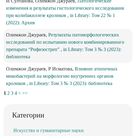
И Султанова, Олимжон Джураев,
Патологические
изменения и результаты гистологического исследования
при колибакиллезе кроликов
,
in Library: Том 22 № 1
(2022): Архив
Олимжон Джураев,
Результаты патоморфологических
исследований по испытанию нового комбинированного
препарата “Рифизостреп”
,
in Library: Том 3 № 3 (2023):
библиотека
Олимжон Джураев, Р Исматова,
Влияние атипичных
микобактерий на морфологию внутренних органов
кроликов
,
in Library: Том 3 № 3 (2023): библиотека
1
2
3
4
>
>>
Категории
Искусство и гуманитарные науки