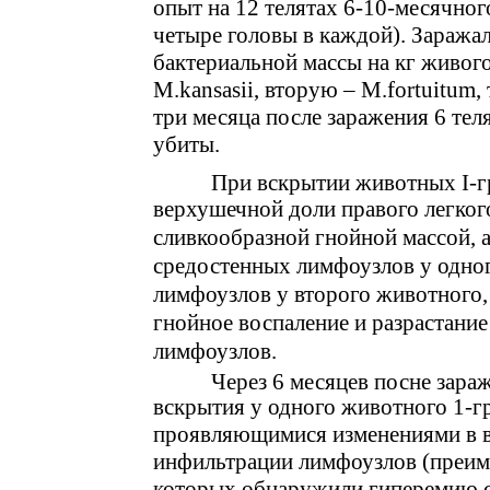
опыт на 12 телятах 6-10-месячног
четыре головы в каждой). Заражал
бактериальной массы на кг живог
M.kansasii, вторую – M.fortuitum,
три месяца после заражения 6 тел
убиты.
При вскрытии животных І-
верхушечной доли правого легкого
сливкообразной гнойной массой, 
средостенных лимфоузлов у одног
лимфоузлов у второго животного, о
гнойное воспаление и разрастани
лимфоузлов.
Через 6 месяцев посне зара
вскрытия у одного животного 1-г
проявляющимися изменениями в ви
инфильтрации лимфоузлов (преиму
которых обнаружили гиперемию с