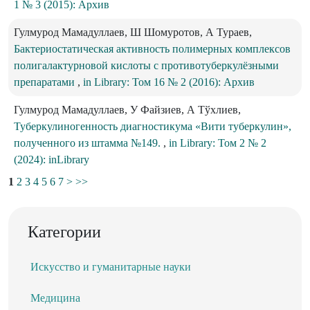
1 № 3 (2015): Архив
Гулмурод Мамадуллаев, Ш Шомуротов, А Тураев,
Бактериостатическая активность полимерных комплексов
полигалактурновой кислоты с противотуберкулёзными
препаратами
,
in Library: Том 16 № 2 (2016): Архив
Гулмурод Мамадуллаев, У Файзиев, А Тўхлиев,
Туберкулиногенность диагностикума «Вити туберкулин»,
полученного из штамма №149.
,
in Library: Том 2 № 2
(2024): inLibrary
1
2
3
4
5
6
7
>
>>
Категории
Искусство и гуманитарные науки
Медицина