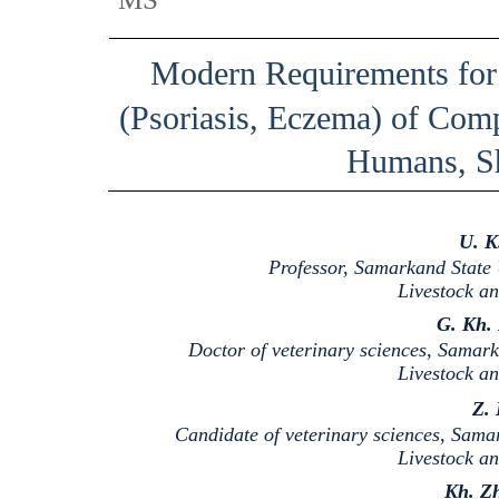
Modern Requirements for 
(Psoriasis, Eczema) of Comp
Humans, S
U. K
Professor, Samarkand State 
Livestock a
G. Kh.
Doctor of veterinary sciences, Samark
Livestock a
Z. 
Candidate of veterinary sciences, Sama
Livestock a
Kh. Z