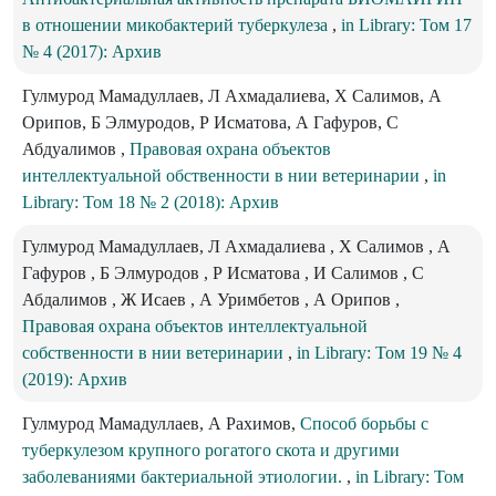
в отношении микобактерий туберкулеза
,
in Library: Том 17
№ 4 (2017): Архив
Гулмурод Мамадуллаев, Л Ахмадалиева, Х Салимов, А
Орипов, Б Элмуродов, Р Исматова, А Гафуров, С
Абдуалимов ,
Правовая охрана объектов
интеллектуальной обственности в нии ветеринарии
,
in
Library: Том 18 № 2 (2018): Архив
Гулмурод Мамадуллаев, Л Ахмадалиева , Х Салимов , А
Гафуров , Б Элмуродов , Р Исматова , И Салимов , С
Абдалимов , Ж Исаев , А Уримбетов , А Орипов ,
Правовая охрана объектов интеллектуальной
собственности в нии ветеринарии
,
in Library: Том 19 № 4
(2019): Архив
Гулмурод Мамадуллаев, А Рахимов,
Способ борьбы с
туберкулезом крупного рогатого скота и другими
заболеваниями бактериальной этиологии.
,
in Library: Том