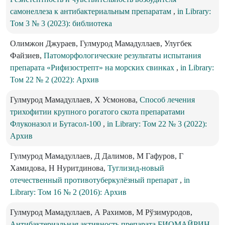
самонеллеза к антибактериальным препаратам
,
in Library:
Том 3 № 3 (2023): библиотека
Олимжон Джураев, Гулмурод Мамадуллаев, Улугбек
Файзиев,
Патоморфологические результаты испытания
препарата «Рифизострепт» на морских свинках
,
in Library:
Том 22 № 2 (2022): Архив
Гулмурод Мамадуллаев, Х Усмонова,
Способ лечения
трихофитии крупного рогатого скота препаратами
Флуконазол и Бутасол-100
,
in Library: Том 22 № 3 (2022):
Архив
Гулмурод Мамадуллаев, Д Далимов, М Гафуров, Г
Хамидова, Н Нуритдинова,
Туглизид-новый
отечественный противотуберкулёзный препарат
,
in
Library: Том 16 № 2 (2016): Архив
Гулмурод Мамадуллаев, А Рахимов, М Рўзимуродов,
Антибактериальная активность препарата БИОМАЙРИН