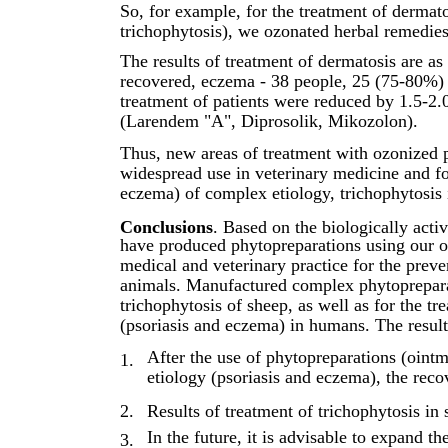
So, for example, for the treatment of dermat
trichophytosis), we ozonated herbal remedies
The results of treatment of dermatosis are as
recovered, eczema - 38 people, 25 (75-80%) 
treatment of patients were reduced by 1.5-2.
(Larendem "A", Diprosolik, Mikozolon).
Thus, new areas of treatment with ozonized
widespread use in veterinary medicine and fo
eczema) of complex etiology, trichophytosis
Conclusions
. Based on the biologically act
have produced phytopreparations using our o
medical and veterinary practice for the prev
animals. Manufactured complex phytopreparat
trichophytosis of sheep, as well as for the t
(psoriasis and eczema) in humans. The resul
After the use of phytopreparations (oint
1.
etiology (psoriasis and eczema), the rec
2.
Results of treatment of trichophytosis in
In the future, it is advisable to expand 
3.