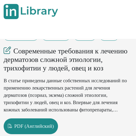
29-07-2024
684-687
210
16
Современные требования к лечению
дерматозов сложной этиологии,
трихофитии у людей, овец и коз
В статье приведены данные собственных исследований по
применению лекарственных растений для лечения
дерматозов (псориаз, экзема) сложной этиологии,
трихофитии у людей, овец и коз. Впервые для лечения
кожных заболеваний использованы фитопрепараты,
разработанные авторами с использованием новой
технологии вакуумно-криогенного измельчения
PDF (Английский)
лекарственных растений при температуре -1960С, при этом