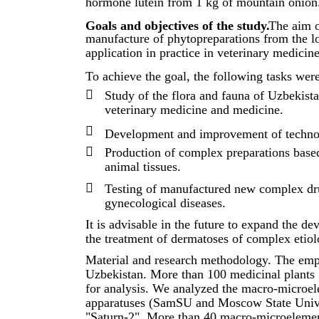
hormone lutein from 1 kg of mountain onion
Goals and objectives of the study.
The aim o
manufacture of phytopreparations from the lo
application in practice in veterinary medicine
To achieve the goal, the following tasks were

Study of the flora and fauna of Uzbekist
veterinary medicine and medicine.

Development and improvement of technol

Production of complex preparations based
animal tissues.

Testing of manufactured new complex dru
gynecological diseases.
It is advisable in the future to expand the d
the treatment of dermatoses of complex etiolo
Material and research methodology. The empl
Uzbekistan. More than 100 medicinal plants
for analysis. We analyzed the macro-microe
apparatuses (SamSU and Moscow State Unive
"Saturn-2". More than 40 macro-microelement