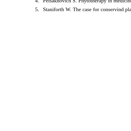
4.
Peisakhovich S. Phytotherapy in medicin
5.
Staniforth W. The case for conservind pla