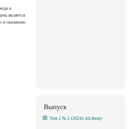
меда и
ень является
и и оказанию
Выпуск
Том 2 № 2 (2024): inLibrary