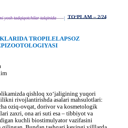
TO‘PLAM – 2/24
|
 yosh tadqiqotchilar talqinida
IKLARIDA TROPILELAPSOZ
EPIZOOTOLOGIYASI
m
dim
likamizda qishloq xo‘jaligining yuqori
ikni rivojlantirishda asalari mahsulotlari:
icha oziq-ovqat, dorivor va kosmetologik
ari zaxri, ona ari suti esa – tibbiyot va
igan kuchli biostimulyator vazifasini
n qilingan. Bundan tashqari keyingi yilllarda