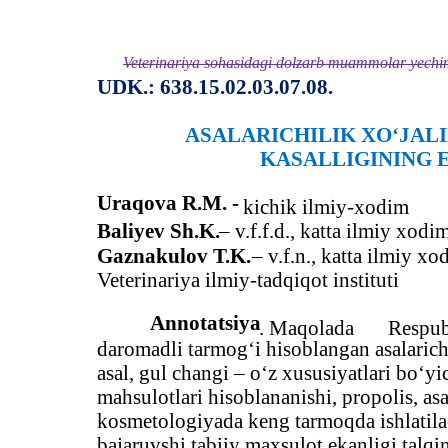
Veterinariya sohasidagi dolzarb muammolar yechimi
UDK.: 638.15.02.03.07.08.
ASALARICHILIK XO‘JAL
KASALLIGINING 
Uraqova R.M. -
kichik ilmiy-xodim
Baliyev Sh.K.
– v.f.f.d., katta ilmiy xodi
Gaznakulov T.K.
– v.f.n., katta ilmiy xo
Veterinariya ilmiy-tadqiqot instituti
Annotatsiya
. Maqolada
Respub
daromadli tarmog‘i hisoblangan asalarichil
asal, gul changi – o‘z xususiyatlari bo‘y
mahsulotlari hisoblananishi, propolis, asal
kosmetologiyada keng tarmoqda ishlatilad
bajaruvshi tabiiy maxsulot ekanligi talqi