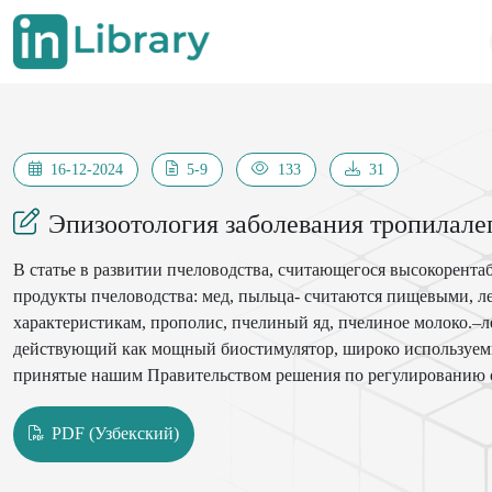
16-12-2024
5-9
133
31
Эпизоотология заболевания тропилалеп
В статье в развитии пчеловодства, считающегося высокорентаб
продукты пчеловодства: мед, пыльца- считаются пищевыми, 
характеристикам, прополис, пчелиный яд, пчелиное молоко.–ле
действующий как мощный биостимулятор, широко используемый
принятые нашим Правительством решения по регулированию от
современных и инновационных методов производства меда и 
влияющими на развитие отрасли пчеловодства, на сегодняшний
PDF (Узбекский)
При этом особое внимание было уделено изучению эпизоотол
пчеловодческим хозяйствам Кашкадарьинской области.