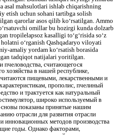
 va asal mahsulotlari ishlab chiqarishning
y etish uchun sohani tartibga solish
gan qarorlar asos qilib ko‘rsatilgan. Ammo
 ko‘rsatuvchi omillar bu hozirgi kunda dolzarb
an tropilelapsoz kasalligi to‘g‘risida so‘z
k holatni o‘rganish Qashqadaryo viloyati
lmiy-amaliy yordam ko‘rsatish borasida
gan tadqiqot natijalari yoritilgan.
ии пчеловодства, считающегося
о хозяйства в нашей республике,
 считаются пищевыми, лекарственными и
характеристикам, прополис, пчелиный
едство и трактуется как натуральный
остимулятор, широко используемый в
 основы показаны принятые нашим
анию отрасли для развития отрасли
 и инновационных методов производства
щие годы. Однако факторами,