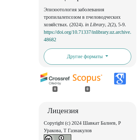
Эпизоотология заболевания
тропилалепсозом в пчеловодческих
хозяйствах. (2024).
in Library
,
2
(2), 5-9.
https://doi.org/10.71337/inlibrary.uz.archive.
48682
Другие форматы
0
0
Лицензия
Copyright (c) 2024 Шавкат Балиев, Р
Уракова, Т Газнакулов