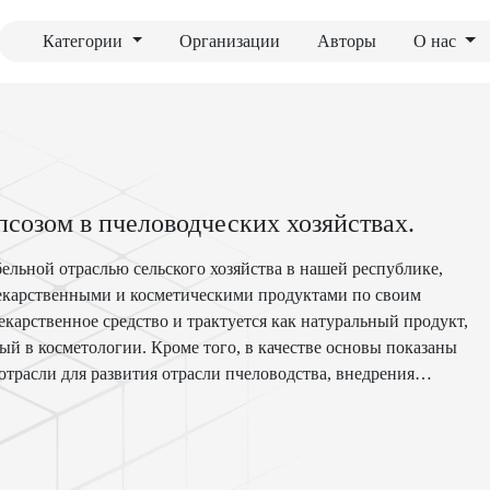
Категории
Организации
Авторы
О нас
созом в пчеловодческих хозяйствах.
ельной отраслью сельского хозяйства в нашей республике,
лекарственными и косметическими продуктами по своим
карственное средство и трактуется как натуральный продукт,
 в косметологии. Кроме того, в качестве основы показаны
расли для развития отрасли пчеловодства, внедрения
медовых продуктов в последующие годы. Однако факторами,
 день является актуальная проблема тропилалепсиоза у пчел.
огической ситуации и оказанию научно- практической помощи