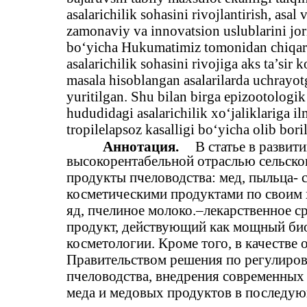
asalarichilik sohasini rivojlantirish, asal
zamonaviy va innovatsion uslublarini jori
bo‘yicha Hukumatimiz tomonidan chiqaril
asalarichilik sohasini rivojiga aks ta’sir
masala hisoblangan asalarilarda uchrayotg
yuritilgan. Shu bilan birga epizootologi
hududidagi asalarichilik xo‘jaliklariga i
tropilelapsoz kasalligi bo‘yicha olib boril
Аннотация.
В статье в развит
высокорентабельной отраслью сельског
продукты пчеловодства: мед, пыльца-
косметическими продуктами по своим 
яд, пчелиное молоко.–лекарственное ср
продукт, действующий как мощный би
косметологии. Кроме того, в качестве
Правительством решения по регулиров
пчеловодства, внедрения современных
меда и медовых продуктов в последую