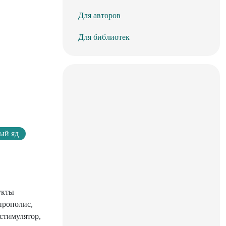
Для авторов
Для библиотек
ый яд
укты
прополис,
стимулятор,