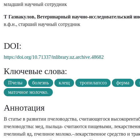
младший научный сотрудник
Т Газнакулов, Ветеринарный научно-исследовательский ин
в.ф.н., старший научный сотрудник
DOI:
https://doi.org/10.71337/inlibrary.uz.archive.48682
Ключевые слова:
Пчелы
болезнь
клещ
тропилапсоз
ферма
маточное молочко.
Аннотация
В статье в развитии пчеловодства, считающегося высокорента
пчеловодства: мед, пыльца- считаются пищевыми, лекарствен
пчелиный яд, пчелиное молоко.–лекарственное средство и тр