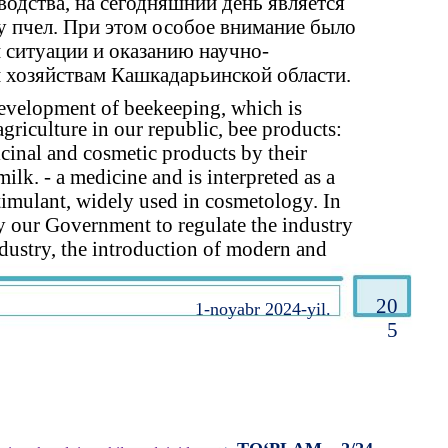
одства, на сегодняшний день является
у пчел. При этом особое внимание было
 ситуации и оказанию научно-
хозяйствам Кашкадарьинской области.
 development of beekeeping, which is
griculture in our republic, bee products:
cinal and cosmetic products by their
milk. - a medicine and is interpreted as a
timulant, widely used in cosmetology. In
 by our Government to regulate the industry
dustry, the introduction of modern and
20
1-noyabr 2024-yil.
5