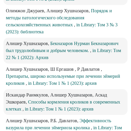
Олимжон Джураев, Алишер Хушназаров,
Порядок и
методы патологического обследования
сельскохозяйственных животных
,
in Library: Том 3 № 3
(2023): библиотека
Алишер Хушназаров,
Бекназаров Нурман Бекназарович
был трудолюбивым и добрым человеком.
,
in Library: Том
22 № 1 (2022): Архив
Алишер Хушназаров, Ш Ергашов , Р Давлатов ,
Препараты, широко используемые при лечении эймерий
кроликов
,
in Library: Том 1 № 1 (2023): архив
Искандар Раимкулов, Алишер Хушназаров, Аскад
Эшкораев,
Способы кормления кроликов в современных
клетках
,
in Library: Том 1 № 1 (2023): архив
Алишер Хушназаров, Р.Б. Давлатов,
Эффективность
вазурила при лечении эймериоза кролика
,
in Library: Том