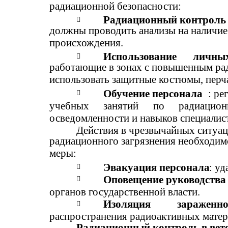
радиационной безопасности:
Радиационный контроль

должны проводить анализы на наличие
происхождения.
Использование
личны

работающие в зонах с повышенным р
использовать защитные костюмы, перч
Обучение персонала
: ре

учебных
занятий
по
радиацион
осведомленности и навыков специалис
Действия в чрезвычайных ситуац
радиационного загрязнения необходи
меры:
Эвакуация персонала
: уд

Оповещение руководства

органов государственной власти.
Изоляция
зараженн

распространения радиоактивных матер
Радиационный контроль в вет