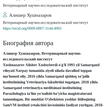
Ветеринарный научно-исследовательский институт
Алишер Хушназаров
Ветеринарный научно-исследовательский институт
https://orcid.org/0009-0007-3144-4965
Биография автора
Алишер Хушназаров, Ветеринарный научно-
исследовательский институт
Xushnazarov Alisher Xudoyberdi o'g'li 1993 yil Samarqand
viloyati Narpay tumanida ziyoli oilada davallud topgan
ma'lumoti oliy.
2016 yilda Samarqand qishloq xo'jalik
institutinining Veterinariya fakultetini tugatgan.
2018 yilda
Samarqand veterinariya meditsinasi institutining
Parazitologiya ta'lim yo'nalishi bo'yicha magistraturani
tamomlagan.
Bir muddat O'zbekiston yoshlar ittifoqining
SamVM instituti yetakchisi lavozimida faoliyat yuritgan.
2018-