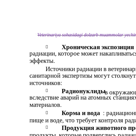
Veterinariya sohasidagi dolzarb muammolar yechimi
Хроническая экспозиция

радиации, которое может накапливатьс
эффекты.
Источники радиации в ветеринар
санитарной экспертизы могут столкнут
источников:
Радионуклиды

в окружающ
вследствие аварий на атомных станци
материалов.
Корма и вода
: радиацион

пище и воде, что требует контроля ра
Продукция животного пр

продукты, которые подверглись радиа