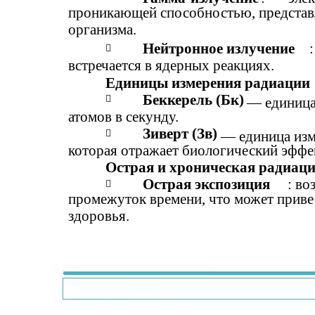
проникающей способностью, предста
организма.
Нейтронное излучение

встречается в ядерных реакциях.
Единицы измерения радиации
Беккерель (Бк)

— единица
атомов в секунду.
Зиверт (Зв)

— единица изм
которая отражает биологический эффек
Острая и хроническая радиаци
Острая экспозиция
: во

промежуток времени, что может приве
здоровья.