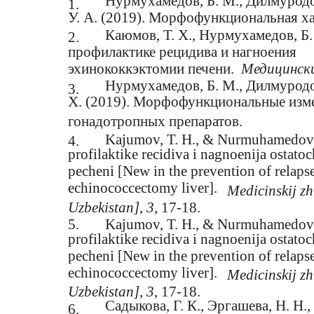
Нурмухамедов, Б. М., Дилмуродов
1.
У. А. (2019). Морфофункциональная ха
Каюмов, Т. Х., Нурмухамедов, Б.
2.
профилактике рецидива и нагноения
эхинококкэктомии печени.
Медицинск
Нурмухамедов, Б. М., Дилмуродов
3.
Х. (2019). Морфофункциональные изме
гонадотропных препаратов.
Kajumov, T. H., & Nurmuhamedov, 
4.
profilaktike recidiva i nagnoenija ostat
pecheni [New in the prevention of relapse
echinococcectomy liver].
Medicinskij z
Uzbekistan]
,
3
, 17-18.
5.
Kajumov, T. H., & Nurmuhamedov, 
profilaktike recidiva i nagnoenija ostat
pecheni [New in the prevention of relapse
echinococcectomy liver].
Medicinskij z
Uzbekistan]
,
3
, 17-18.
Садыкова, Г. К., Эргашева, Н. Н.
6.