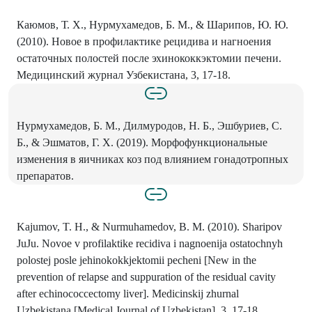
Каюмов, Т. Х., Нурмухамедов, Б. М., & Шарипов, Ю. Ю.
(2010). Новое в профилактике рецидива и нагноения
остаточных полостей после эхинококкэктомии печени.
Медицинский журнал Узбекистана, 3, 17-18.
Нурмухамедов, Б. М., Дилмуродов, Н. Б., Эшбуриев, С.
Б., & Эшматов, Г. Х. (2019). Морфофункциональные
изменения в яичниках коз под влиянием гонадотропных
препаратов.
Kajumov, T. H., & Nurmuhamedov, B. M. (2010). Sharipov
JuJu. Novoe v profilaktike recidiva i nagnoenija ostatochnyh
polostej posle jehinokokkjektomii pecheni [New in the
prevention of relapse and suppuration of the residual cavity
after echinococcectomy liver]. Medicinskij zhurnal
Uzbekistana [Medical Journal of Uzbekistan], 3, 17-18.