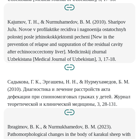
Kajumov, T. H., & Nurmuhamedov, B. M. (2010). Sharipov
JuJu. Novoe v profilaktike recidiva i nagnoenija ostatochnyh
polostej posle jehinokokkjektomii pecheni [New in the
prevention of relapse and suppuration of the residual cavity
after echinococcectomy liver]. Medicinskij zhurnal
Uzbekistana [Medical Journal of Uzbekistan], 3, 17-18.
Садыкова, Г. К., Эргашева, Н. Н., & Нурмухамедов, Б. М.
(2010). Диагностика и лечение расстройств акта
дефекации при спинномозговых грыжах у детей. Журнал
теоретической и клинической медицины, 3, 28-131.
Ibragimov, B. K., & Nurmukhamedov, B. M. (2023).
Pathomorphological changes in the body of karakul sheep with