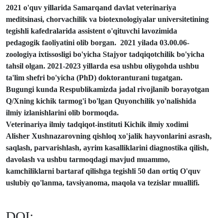
2021 o'quv yillarida Samarqand davlat veterinariya
meditsinasi, chorvachilik va biotexnologiyalar universitetining
tegishli kafedralarida assistent o'qituvchi lavozimida
pedagogik faoliyatini olib borgan.
2021 yilada 03.00.06-
zoologiya ixtissosligi bo'yicha Stajyor tadqiqotchilik bo'yicha
tahsil olgan.
2021-2023 yillarda esa ushbu oliygohda ushbu
ta'lim shefri bo'yicha (PhD) doktoranturani tugatgan.
Bugungi kunda Respublikamizda jadal rivojlanib borayotgan
Q/Xning kichik tarmog'i bo'lgan Quyonchilik yo'nalishida
ilmiy izlanishlarini olib bormoqda.
Veterinariya ilmiy tadqiqot-instituti Kichik ilmiy xodimi
Alisher Xushnazarovning qishloq xo'jalik hayvonlarini asrash,
saqlash, parvarishlash, ayrim kasalliklarini diagnostika qilish,
davolash va ushbu tarmoqdagi mavjud muammo,
kamchiliklarni bartaraf qilishga tegishli 50 dan ortiq O'quv
uslubiy qo'lanma, tavsiyanoma, maqola va tezislar muallifi.
DOI: