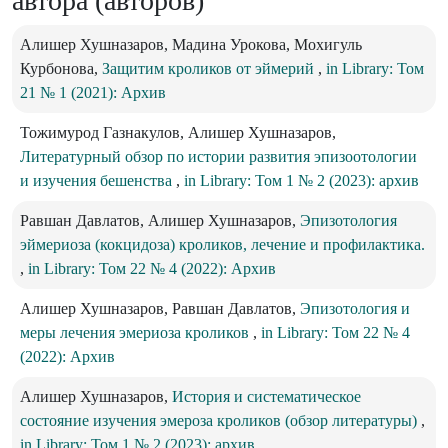
автора (авторов)
Алишер Хушназаров, Мадина Урокова, Мохигуль
Курбонова,
Защитим кроликов от эймерий
,
in Library: Том
21 № 1 (2021): Архив
Тожимурод Газнакулов, Алишер Хушназаров,
Литературный обзор по истории развития эпизоотологии
и изучения бешенства
,
in Library: Том 1 № 2 (2023): архив
Равшан Давлатов, Алишер Хушназаров,
Эпизотология
эймериоза (кокцидоза) кроликов, лечение и профилактика.
,
in Library: Том 22 № 4 (2022): Архив
Алишер Хушназаров, Равшан Давлатов,
Эпизотология и
меры лечения эмериоза кроликов
,
in Library: Том 22 № 4
(2022): Архив
Алишер Хушназаров,
История и систематическое
состояние изучения эмероза кроликов (обзор литературы)
,
in Library: Том 1 № 2 (2023): архив