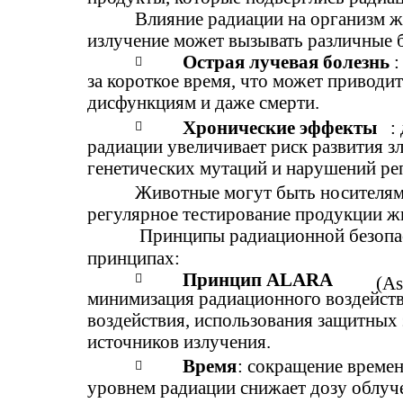
Влияние радиации на организм 
излучение может вызывать различные 
Острая лучевая болезнь
:

за короткое время, что может привод
дисфункциям и даже смерти.
Хронические эффекты
:

радиации увеличивает риск развития з
генетических мутаций и нарушений ре
Животные могут быть носителям
регулярное тестирование продукции ж
Принципы радиационной безопас
принципах:
Принцип ALARA

(As
минимизация радиационного воздейств
воздействия, использования защитных 
источников излучения.
Время
: сокращение време

уровнем радиации снижает дозу облуч