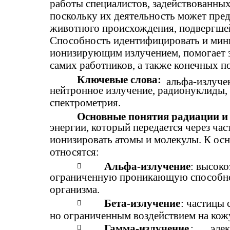
работы специалистов, задействованных
поскольку их деятельность может пред
животного происхождения, подвергше
Способность идентифицировать и мини
ионизирующим излучением, помогает з
самих работников, а также конечных п
Ключевые слова:
альфа-излучен
нейтронное излучение, радионуклиды, 
спектрометрия.
Основные понятия радиации и
энергии, который передается через ча
ионизировать атомы и молекулы. К о
относятся:
Альфа-излучение
: высок

ограниченную проникающую способнос
организма.
Бета-излучение
: частицы

но ограниченным воздействием на кож
Гамма-излучение
:
эле
