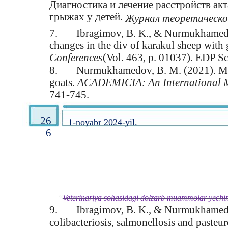
Диагностика и лечение расстройств ак
грыжах у детей.
Журнал теоретическо
7.
Ibragimov, B. K., & Nurmukhamed
changes in the div of karakul sheep with 
Conferences
(Vol. 463, p. 01037). EDP Sc
8.
Nurmukhamedov, B. M. (2021). Morp
goats.
ACADEMICIA: An International Mu
741-745.
26
1-noyabr 2024-yil.
6
Veterinariya sohasidagi dolzarb muammolar yechimi
9.
Ibragimov, B. K., & Nurmukhamedo
colibacteriosis, salmonellosis and pasteure