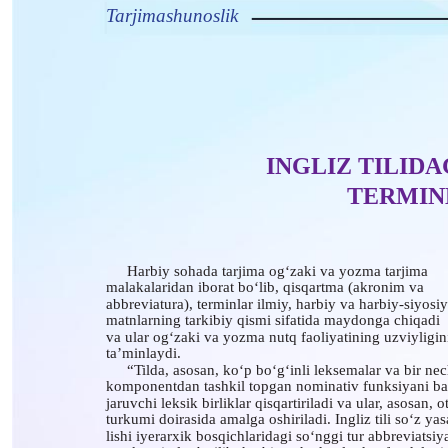
Tarjimashunoslik
INGLIZ TILID
TERMIN
Harbiy sohada tarjima og‘zaki va yozma tarjima
malakalaridan iborat bo‘lib, qisqartma (akronim va
abbreviatura), terminlar ilmiy, harbiy va harbiy-siyosiy
matnlarning tarkibiy qismi sifatida maydonga chiqadi
va ular og‘zaki va yozma nutq faoliyatining uzviyligin
ta’minlaydi.
“Tilda, asosan, ko‘p bo‘g‘inli leksemalar va bir ne
komponentdan tashkil topgan nominativ funksiyani ba
jaruvchi leksik birliklar qisqartiriladi va ular, asosan, o
turkumi doirasida amalga oshiriladi. Ingliz tili so‘z yas
lishi iyerarxik bosqichlaridagi so‘nggi tur abbreviatsiy