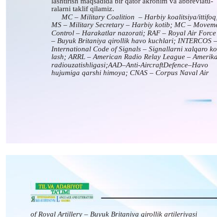
lashtirish maqsadida bir qator akronim va abbreviatu-
ralarni taklif qilamiz.
MC­ –­ Military­ Coalition­ ­ –­ Harbiy­ koalitsiya/ittifoq;
MS – Military Secretary – Harbiy kotib; MC – Movem
Control – Harakatlar nazorati; RAF – Royal Air Force
– Buyuk Britaniya qirollik havo kuchlari; INTERCOS 
International Code of Signals – Signallarni xalqaro k
lash; ARRL – American Radio Relay League – Amerik
radio­uzatish­ligasi;­AAD­–­Anti-Aircraft­Defence­–­Havo­
hujumiga qarshi himoya; CNAS – Corpus Naval Air
of Royal Artillery – Buyuk Britaniya qirollik artileriyasi