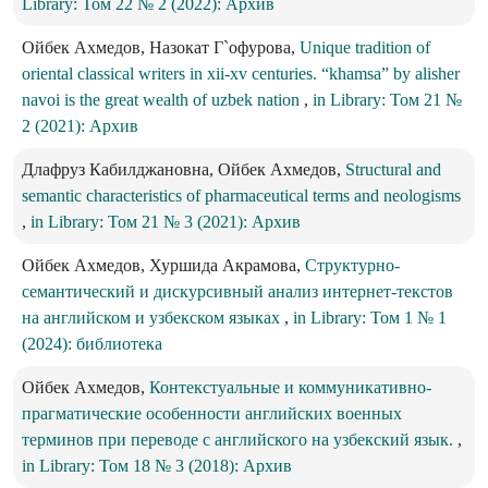
Library: Том 22 № 2 (2022): Архив
Ойбек Ахмедов, Назокат Г`офурова,
Unique tradition of
oriental classical writers in xii-xv centuries. “khamsa” by alisher
navoi is the great wealth of uzbek nation
,
in Library: Том 21 №
2 (2021): Архив
Длафруз Кабилджановна, Ойбек Ахмедов,
Structural and
semantic characteristics of pharmaceutical terms and neologisms
,
in Library: Том 21 № 3 (2021): Архив
Ойбек Ахмедов, Хуршида Акрамова,
Структурно-
семантический и дискурсивный анализ интернет-текстов
на английском и узбекском языках
,
in Library: Том 1 № 1
(2024): библиотека
Ойбек Ахмедов,
Контекстуальные и коммуникативно-
прагматические особенности английских военных
терминов при переводе с английского на узбекский язык.
,
in Library: Том 18 № 3 (2018): Архив