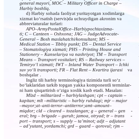
general­ mayori,­ MOC­ –­ Military­ Officer­ in­ Charge­ –­
Harbiy boshliq.
d) Harbiy sohada faoliyat yuritayotgan xodimlarga
xizmat ko‘rsatish (servis)da uchraydigan akronim va
abbreviaturalar turlari:
APO­–­Army­Postal­Office­–­Harbiy­pochta­xizma-
ti;­ C­ –­ Canteen­ –­ Oshxona;­ JAG­ –­ Judge­Advocate-
General­ –­ Bosh­ maslahatchi/konsultant;­ MS­ –­
Medical Station – Tibbiy punkt; DS – Dental Service
– Stomatologiya xizmati; PHS – Printing House and
Stationery – Kanselariya va nashriyot; TM – Transport
Means – Transport vositalari; RS – Railway services –
Temiryo‘l xizmati; IWT – Inland Water Transport – Ichki
suv yo‘li transporti; FR – Flat Rent – Kvartira ijarasi
va
boshqalar
.
Ingliz tili harbiy terminologiya tizimida turli so‘z
bo‘laklaridan tarkib topgan yakka komponentli terminlar-
ni ham qisqartirish o‘ziga xoslik kasb etadi. Masalan:
Mlzd – militarized – harbiylashgan; cpt – captain –
kapitan; mlt –militaristic – harbiy ruhdagi; mjr – major
–­mayor;­at­–­anti-terror­–­antiterror;­amt­–­amount­–­
miqdor; cld – cleared – tozalangan; g – general – gen
-
eral; brg – brigade – guruh; jamoa, otryad; tr – trans
-
port – transport; s – supply – ta’minot; adjt – adjutant
– ad’yutant, yordamchi; grd – guard – qorovul; rjm –