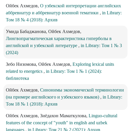
Ойбек Ахмедов,
О узбекской интерпретации английских
аббревиатур и аббревиатур военной тематики
,
in Library:
Том 18 № 4 (2018): Архив
Умида Бабаджанова, Ойбек Ахмедов,
Лингвопрагматическая характеристика гиперболы в
английской и узбекской литературе
,
in Library: Том 1 № 3
(2024)
Зебо Низомова, Ойбек Ахмедов,
Exploring lexical units
related to energetics
,
in Library: Том 1 № 1 (2024):
библиотека
Ойбек Ахмедов,
Синонимы экономической терминологии
(на примере английского и узбекского языков)
,
in Library:
Том 18 № 1 (2018): Архив
Ойбек Ахмедов, Зиёдахон Маматкулова,
Linguo-cultural
features of the concept of "youth" in english and uzbek
languages
,
in Library: Том 21 № 2 (2021): Архив