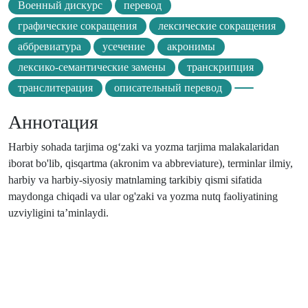
Военный дискурс
перевод
графические сокращения
лексические сокращения
аббревиатура
усечение
акронимы
лексико-семантические замены
транскрипция
транслитерация
описательный перевод
Аннотация
Harbiy sohada tarjima og‘zaki va yozma tarjima malakalaridan
iborat bo'lib, qisqartma (akronim va abbreviature), terminlar ilmiy,
harbiy va harbiy-siyosiy matnlaming tarkibiy qismi sifatida
maydonga chiqadi va ular og'zaki va yozma nutq faoliyatining
uzviyligini ta’minlaydi.