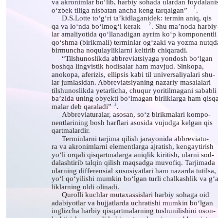
va akronimlar bo‘lib, harbiy sohada ulardan foydalani
1
o‘zbek tiliga nisbatan ancha keng tarqalgan”
.
D.S.Lotte to‘g‘ri ta’kidlaganidek: termin aniq, qis
2
qa va lo‘nda bo‘lmog‘i kerak
. Shu ma’noda harbiy
lar amaliyotida qo‘llanadigan ayrim ko‘p komponentli
qo‘shma (birikmali) terminlar og‘zaki va yozma nutqd
birmuncha noqulayliklarni keltirib chiqaradi.
“Tilshunoslikda abbreviatsiyaga yondosh bo‘lgan
boshqa lingvistik hodisalar ham mavjud. Sinkopa,
anokopa, aferizis, ellipsis kabi til universaliyalari shu-
lar jumlasidan. Abbreviatsiyaning nazariy masalalari
tilshunoslikda yetarlicha, chuqur yoritilmagani sababli
ba’zida uning obyekti bo‘lmagan birliklarga ham qisqa
3
malar deb qaraladi”
.
Abbreviaturalar, asosan, so‘z birikmalari kompo-
nentlarining bosh harflari asosida vujudga kelgan qis
qartmalardir.
Terminlarni tarjima qilish jarayonida abbreviatu-
ra va akronimlarni elementlarga ajratish, kengaytirish
yo‘li orqali qisqartmalarga aniqlik kiritish, ularni sod-
dalashtirib talqin qilish maqsadga muvofiq. Tarjimada
ularning differensial xususiyatlari ham nazarda tutilsa,
yo‘l qo‘yilishi mumkin bo‘lgan turli chalkashlik va g‘a
liklarning oldi olinadi.
Qurolli kuchlar mutaxassislari harbiy sohaga oid
adabiyotlar va hujjatlarda uchratishi mumkin bo‘lgan
inglizcha harbiy qisqartmalarning tushunilishini oson-