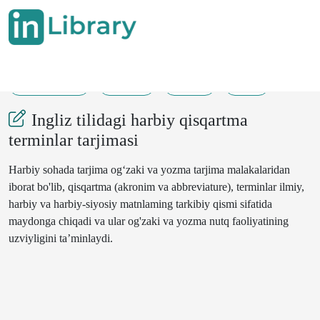
13-12-2024
32-33
196
69
Ingliz tilidagi harbiy qisqartma
terminlar tarjimasi
Harbiy sohada tarjima og‘zaki va yozma tarjima malakalaridan
iborat bo'lib, qisqartma (akronim va abbreviature), terminlar ilmiy,
harbiy va harbiy-siyosiy matnlaming tarkibiy qismi sifatida
maydonga chiqadi va ular og'zaki va yozma nutq faoliyatining
uzviyligini ta’minlaydi.