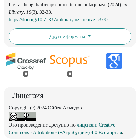
Ingliz tilidagi harbiy qisqartma terminlar tarjimasi. (2024).
in
Library
,
18
(3), 32-33.
https://doi.org/10.71337/inlibrary.uz.archive.53792
Другие форматы
0
0
Лицензия
Copyright (c) 2024 Ойбек Ахмедов
Это произведение доступно по
лицензии Creative
Commons «Attribution» («Атрибуция») 4.0 Всемирная
.