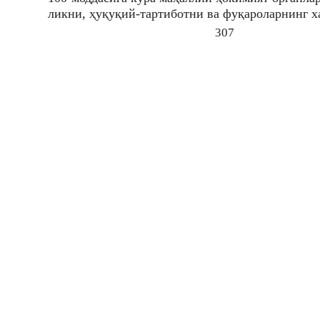
ликни, ҳуқуқий-тартиботни ва фуқароларнинг 
307