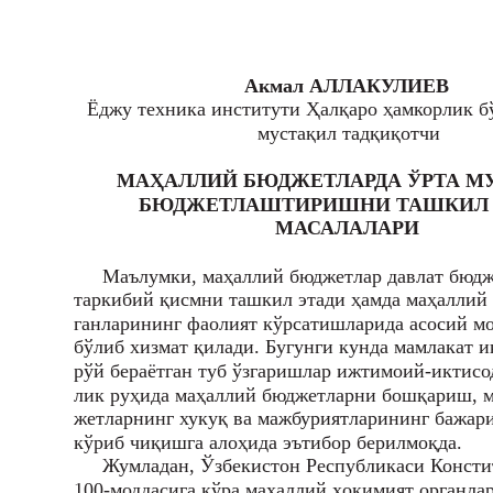
Акмал АЛЛАКУЛИЕВ
Ёджу техника институти Ҳалқаро ҳамкорлик б
мустақил тадқиқотчи
МАҲАЛЛИЙ БЮДЖЕТЛАРДА ЎРТА М
БЮДЖЕТЛАШТИРИШНИ ТАШКИЛ
МАСАЛАЛАРИ
Маълумки, маҳаллий бюджетлар давлат бюд
таркибий қисмни ташкил этади ҳамда маҳаллий 
ганларининг фаолият кўрсатишларида асосий м
бўлиб хизмат қилади. Бугунги кунда мамлакат 
рўй бераётган туб ўзгаришлар ижтимоий-иктисо
лик руҳида маҳаллий бюджетларни бошқариш, м
жетларнинг хукуқ ва мажбуриятларининг бажар
кўриб чиқишга алоҳида эътибор берилмоқда.
Жумладан, Ўзбекистон Республикаси Конст
100-моддасига кўра маҳаллий ҳокимият органла