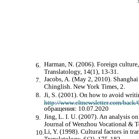
Harman, N. (2006). Foreign culture, 
6.
Translatology, 14(1), 13-31.
Jacobs, A. (May 2, 2010). Shanghai 
7.
Chinglish. New York Times, 2.
8.
Ji, S. (2001). On how to avoid writ
http://www.eltnewsletter.com/back
обращения: 10.07.2020
Jing, L. I. U. (2007). An analysis on
9.
Journal of Wenzhou Vocational & Te
Li, Y. (1998). Cultural factors in tra
10.
Translatology, 6(2), 175-182.