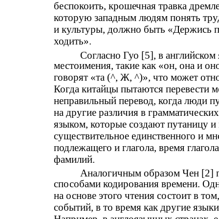
беспокоить, крошечная травка дремлет -
которую западным людям понять труд
и культуры, должно быть «Держись п
ходить».
Согласно Гуо [5], в английско
местоимения, такие как «он, она и о
говорят «та (^, Ж, ^)», что может от
Когда китайцы пытаются перевести м
неправильный перевод, когда люди пу
на другие различия в грамматически
языком, которые создают путаницу и 
существительное единственного и мн
подлежащего и глагола, время глагола
фамилий.
Аналогичным образом Чен [2] п
способами кодирования времени. Од
на основе этого чтения состоит в то
событий, в то время как другие язык
Например, в англоязычных странах, е