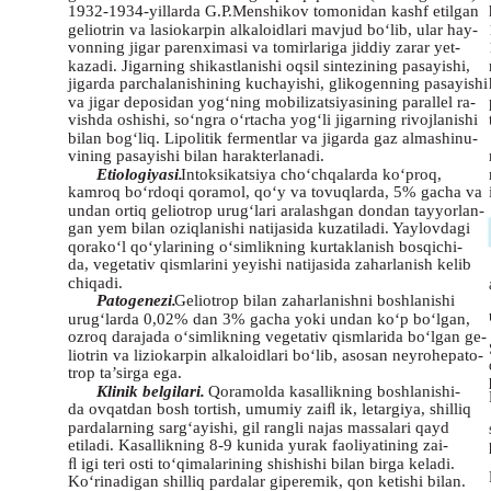
1932-1934-yillarda G.P.Menshikov tomonidan kashf etilgan
geliotrin va lasiokarpin alkaloidlari mavjud bo‘lib, ular hay-
vonning jigar parenximasi va tomirlariga jiddiy zarar yet-
kazadi. Jigarning shikastlanishi oqsil sintezining pasayishi,
jigarda parchalanishining kuchayishi, glikogenning pasayishi
va jigar deposidan yog‘ning mobilizatsiyasining parallel ra-
vishda oshishi, so‘ngra o‘rtacha yog‘li jigarning rivojlanishi
bilan bog‘liq. Lipolitik fermentlar va jigarda gaz almashinu-
vining pasayishi bilan harakterlanadi.
Etiologiyasi.
Intoksikatsiya cho‘chqalarda ko‘proq,
kamroq bo‘rdoqi qoramol, qo‘y va tovuqlarda, 5% gacha va
undan ortiq geliotrop urug‘lari aralashgan dondan tayyorlan-
gan yem bilan oziqlanishi natijasida kuzatiladi. Yaylovdagi
qorako‘l qo‘ylarining o‘simlikning kurtaklanish bosqichi-
da, vegetativ qismlarini yeyishi natijasida zaharlanish kelib
chiqadi.
Patogenezi.
Geliotrop bilan zaharlanishni boshlanishi
urug‘larda 0,02% dan 3% gacha yoki undan ko‘p bo‘lgan,
ozroq darajada o‘simlikning vegetativ qismlarida bo‘lgan ge-
liotrin va liziokarpin alkaloidlari bo‘lib, asosan neyrohepato-
trop ta’sirga ega.
Klinik belgilari.
Qoramolda kasallikning boshlanishi-
da ovqatdan bosh tortish, umumiy zaiﬂ ik, letargiya, shilliq
pardalarning sarg‘ayishi, gil rangli najas massalari qayd
etiladi. Kasallikning 8-9 kunida yurak faoliyatining zai-
ﬂ igi teri osti to‘qimalarining shishishi bilan birga keladi.
Ko‘rinadigan shilliq pardalar giperemik, qon ketishi bilan.