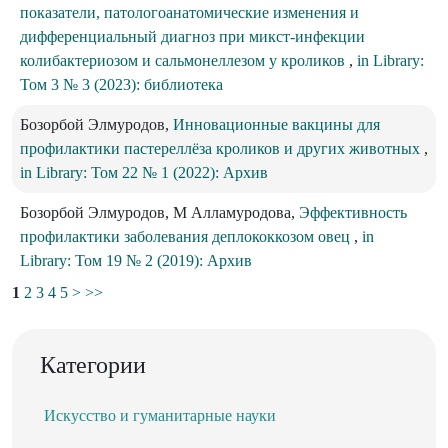
показатели, патологоанатомические изменения и
дифференциальный диагноз при микст-инфекции
колибактериозом и сальмонеллезом у кроликов
,
in Library:
Том 3 № 3 (2023): библиотека
Бозорбой Элмуродов,
Инновационные вакцины для
профилактики пастереллёза кроликов и других животных
,
in Library: Том 22 № 1 (2022): Архив
Бозорбой Элмуродов, М Алламуродова,
Эффективность
профилактики заболевания деплококкозом овец
,
in
Library: Том 19 № 2 (2019): Архив
1
2
3
4
5
>
>>
Категории
Искусство и гуманитарные науки