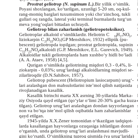
Prostrat geliotrop (N. supinum L.).
Bir yillik o‘simlik.
Poyasi shoxlangan, ko‘tarilgan, uzunligi 5-20 sm, oq-kul-
rang-momiq barglari tuxumsimon yoki cho‘zinchoq, tukli
gullari oq rangda, lateral yoki terminal burmalarda turg‘un
meva yong‘oqlari bittadan uchraydi.
Geliotrop bilan zaharlanish (geliotropotoksikoz).
Geliotroplar alkaloid o‘simliklardir. Heliotrin C
H
NO
,
16
27
5
liziokarpin C
H
NO
(GP Menshikov, 1932) elliptik (pu-
2l
33
7
bescent) geliotropda topilgan; prostrat geliotropida, supinin
C
H
NO
alkaloidi (G.P. Menshikov, E.L. Gurevich, 1949).
15
25
4
Alkaloidlar tukli geliotroplarda ham xushbo‘y hidli bo‘ladi
(A. A. Ataev, 1958) [4,5].
Qurigan o‘simlikda geliotrining miqdori 0,3 - 0,4%, li-
ziokarpin - 0,03%; urug‘lardagi alkaloidlarning miqdori se-
zilarliroqdir (D.N.Sahibov, 1957).
Geliotrop pubescent (Heliotropium lasiocarpum) urug‘-
lari aralashgan don mahsulotlarini iste’mol qilish natijasida
rivojlanadigan kasallik.
Kasallik birinchi marta XX asrning 30-yillarida Marka-
ziy Osiyoda qayd etilgan (qo‘ylar o‘limi 20-30% gacha kuza-
tilgan). Geliotrop urug‘lari aralashgan dondan tayyorlangan
non va bo‘tqa iste’mol qilish oqibatida ham zaharlanishlar
qayd etilgan.
1945-yilda X.X.Zener tomonidan o‘tkazilgan tadqiqot-
larda kasallangan hayvonlarga ozuqasiga ishlatilgan donni
o‘rganish, unda geliotrop urug‘lari aralashmasi mavjudli-
gini ko‘rsatdi. O‘simlikning tuproq qismida (va urug‘larida)