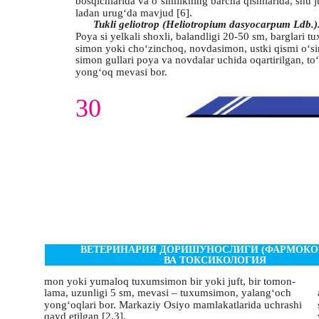
bosqichlarida va o‘simlikning barcha qismlarida, shu 
ladan urug‘da mavjud [6].
Tukli geliotrop (Heliotropium dasyocarpum Ldb.)
Poya si yelkali shoxli, balandligi 20-50 sm, barglari t
simon yoki cho‘zinchoq, novdasimon, ustki qismi o‘si
simon gullari poya va novdalar uchida oqartirilgan, to‘
yong‘oq mevasi bor.
30
ВЕТЕРИНАРИЯ ДОРИШУНОСЛИГИ (ФАРМОКО
ВА ТОКСИКОЛОГИЯ
mon yoki yumaloq tuxumsimon bir yoki juft, bir tomon-
lama, uzunligi 5 sm, mevasi – tuxumsimon, yalang‘och
yong‘oqlari bor. Markaziy Osiyo mamlakatlarida uchrashi
qayd etilgan [2,3].