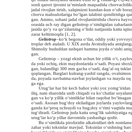
sonli qarori ijrosini ta’minlash maqsadida chorvachilik
jadal rivojlan tirish, xalqimizni kundan-kun o‘sib bor
chorva mahsulotlariga bo‘lgan talabini qondirishga qar
gan. Ammo, sohani jadal rivojlantirishda chorva hayvo
orasida uch ray digan geliotrop o‘simligidan zaharlanis
jasida qo‘y va qo‘zilarning o‘lishi natijasida katta iqti
zarar keltirmoqda [1, 2].
Geliotrop
–
ko‘k begona o‘tlar, oddiy yoki yovvoyi
troplar deb ataladi. U XIX asrda Avstraliyada aniqlang
Shimoliy hududdan tashqari hamma joyda o‘sishi aniq
gan.
Geliotrop – yozgi ekish uchun bir yillik o‘t, yaylov
da yoki ochiq, ekin maydonlarida o‘sadi. Poyasi shoxl
gan, balandligi 300 mm gacha o‘sadi, dag‘al oq tuklar
qoplangan. Barglari kulrang-yashil rangda, ovalsimon 
da, poyada navbatma-navbat joylashgan va mayda oq 
ga ega.
Urug‘lar har bir kech bahor yoki yoz yomg‘iridan
iliq, nam sharoitda unib chiqadi va ko‘chatlar soyalan
gan va ko‘p yillik o‘simliklar bilan raqobat bo‘lmagan
o‘sadi. Asosan bug‘doy ekiladigan joylarda yaylovlarg
ganda ko‘proq uchraydi va bug;doy o‘rimi vaqtida 
tug‘diradi. Geliotrop juda katta urug‘lik salohiyatiga e
urug‘lar ko‘p yillar davomida yashashga qodir.
Bu o‘simlikda pirolizidin alkaloidlari deb nomlan
zahar yoki toksinlar mavjud. Toksinlar o‘sishning bar