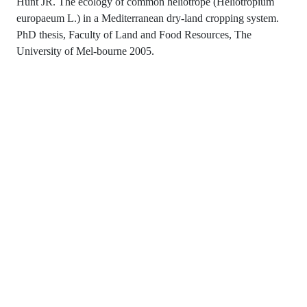
Hunt JR. The ecology of common heliotrope (Heliotropium
europaeum L.) in a Mediterranean dry-land cropping system.
PhD thesis, Faculty of Land and Food Resources, The
University of Mel-bourne 2005.