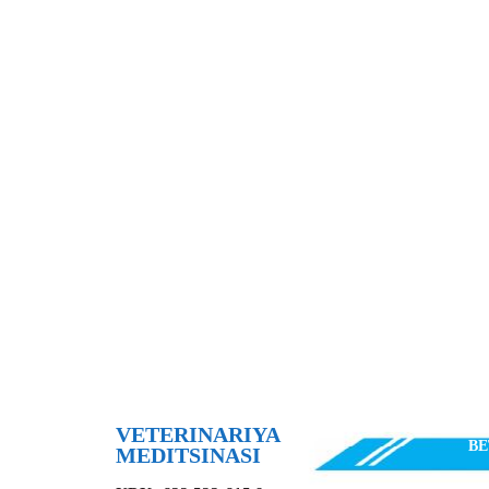
VETERINARIYA
В
MEDITSINASI