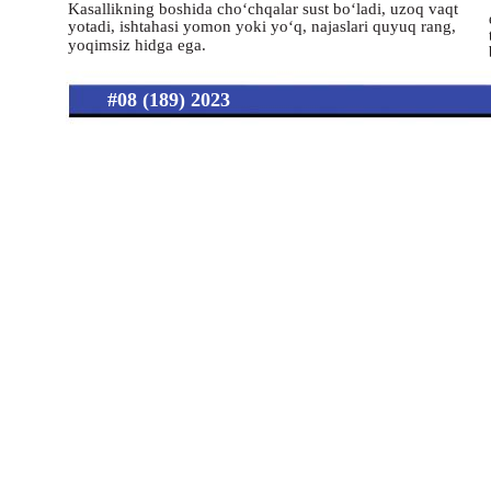
Kasallikning boshida cho‘chqalar sust bo‘ladi, uzoq vaqt
yotadi, ishtahasi yomon yoki yo‘q, najaslari quyuq rang,
yoqimsiz hidga ega.
#08 (189) 2023