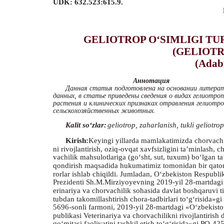
UDK: 632.523:615.9.
GELIOTROP O‘SIMLIGI TU
(GELIOT
(Adabi
Аннотация
Данная статья подготовлена на основании литера
данных, в статье приведены сведения о видах гелиотро
растения и клинических признаках отравления гелиотро
сельскохозяйственных животных.
Kalit so‘zlar:
geliotrop, zaharlanish, tukli geliotrop,
Kirish:
Keyingi yillarda mamlakatimizda chorvachi
ni rivojlantirish, oziq-ovqat xavfsizligini ta’minlash, c
vachilik mahsulotlariga (go‘sht, sut, tuxum) bo‘lgan ta
qondirish maqsadida hukumatimiz tomonidan bir qator
rorlar ishlab chiqildi. Jumladan, O‘zbekiston Respubli
Prezidenti Sh.M.Mirziyoyevning 2019-yil 28-martdagi
erinariya va chorvachilik sohasida davlat boshqaruvi t
tubdan takomillashtirish chora-tadbirlari to‘g‘risida»gi
5696-sonli farmoni, 2019-yil 28-martdagi «O‘zbekisto
publikasi Veterinariya va chorvachilikni rivojlantirish 
qo‘mitasi faoliyatini tashkil etish to‘g‘risida»gi PQ-42