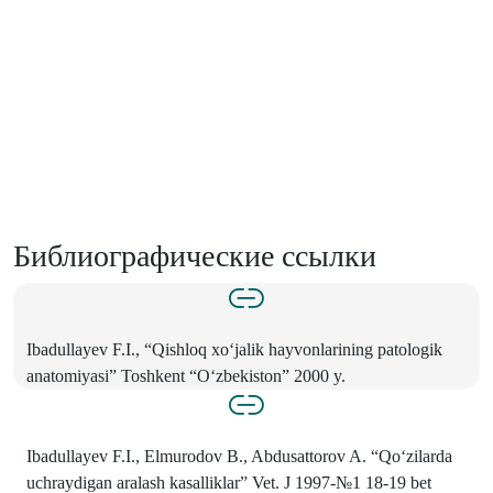
Библиографические ссылки
Ibadullayev F.I., “Qishloq xo‘jalik hayvonlarining patologik
anatomiyasi” Toshkent “O‘zbekiston” 2000 y.
Ibadullayev F.I., Elmurodov B., Abdusattorov A. “Qo‘zilarda
uchraydigan aralash kasalliklar” Vet. J 1997-№1 18-19 bet