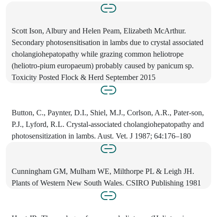
Scott Ison, Albury and Helen Peam, Elizabeth McArthur.
Secondary photosensitisation in lambs due to crystal associated
cholangiohepatopathy while grazing common heliotrope
(heliotro-pium europaeum) probably caused by panicum sp.
Toxicity Posted Flock & Herd September 2015
Button, C., Paynter, D.I., Shiel, M.J., Corlson, A.R., Pater-son,
P.J., Lyford, R.L. Crystal-associated cholangiohepatopathy and
photosensitization in lambs. Aust. Vet. J 1987; 64:176–180
Cunningham GM, Mulham WE, Milthorpe PL & Leigh JH.
Plants of Western New South Wales. CSIRO Publishing 1981