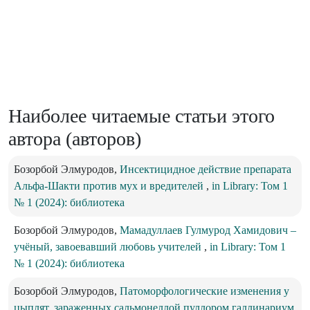
Наиболее читаемые статьи этого
автора (авторов)
Бозорбой Элмуродов,
Инсектицидное действие препарата
Альфа-Шакти против мух и вредителей
,
in Library: Том 1
№ 1 (2024): библиотека
Бозорбой Элмуродов,
Мамадуллаев Гулмурод Хамидович –
учёный, завоевавший любовь учителей
,
in Library: Том 1
№ 1 (2024): библиотека
Бозорбой Элмуродов,
Патоморфологические изменения у
цыплят, зараженных сальмонеллой пуллором галлинариум