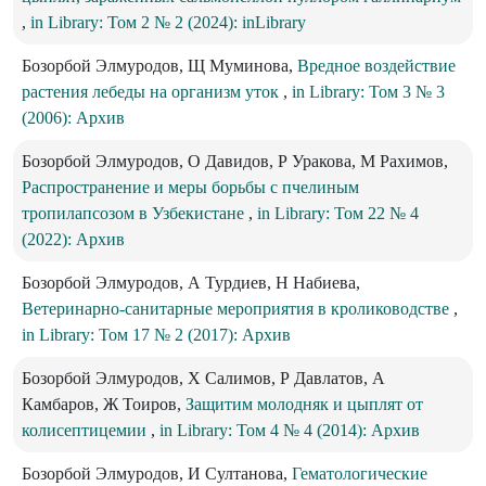
,
in Library: Том 2 № 2 (2024): inLibrary
Бозорбой Элмуродов, Щ Муминова,
Вредное воздействие
растения лебеды на организм уток
,
in Library: Том 3 № 3
(2006): Архив
Бозорбой Элмуродов, О Давидов, Р Уракова, М Рахимов,
Распространение и меры борьбы с пчелиным
тропилапсозом в Узбекистане
,
in Library: Том 22 № 4
(2022): Архив
Бозорбой Элмуродов, А Турдиев, Н Набиева,
Ветеринарно-санитарные мероприятия в кролиководстве
,
in Library: Том 17 № 2 (2017): Архив
Бозорбой Элмуродов, Х Салимов, Р Давлатов, А
Камбаров, Ж Тоиров,
Защитим молодняк и цыплят от
колисептицемии
,
in Library: Том 4 № 4 (2014): Архив
Бозорбой Элмуродов, И Султанова,
Гематологические