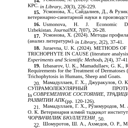
14.
КРС.
in Library
,
20
(3), 226-229.
Усмонова, Х., Сайдалиев, Д., & Рузику
15.
ветеринарно-санитарной науки в производст
16.
Usmonova,
H.
J.
Economic
D
Uzbekistan.
JournalNX
,
7
(07), 26-28.
Усмонова, Х. (2024). Методы профил
17.
(анализ литературы).
in Library
,
2
(2), 37-41.
18.
Juraevna, U. K. (2024). METHODS
TRICHOPHYTE IN CAUSE (literature analysis
Experiments and Scientific Methods
,
2
(4), 37-41
19.
Izbasarov, U. K., Mamadullaev, G. K.,
Requirements for the Treatment of Dermatoses 
Trichophytosis in Humans, Sheep and Goats.
Мамадуллаев, Г. Х., Джуракулов, О. К
20.
СУПРАМОЛЕКУЛЯРНЫЙ
ПРОТ
СОВРЕМЕННОЕ СОСТОЯНИЕ, ТРАДИЦ
In
РАЗВИТИИ АПК
(pp. 120-126).
Мамадуллаев, Г. Х., Рўзимуродов, М. 
21.
О. К. Ветеринария илмий тадқиқот институт
ЧОРВАЧИЛИК БЮЛЛЕТЕНИ
, 50.
Шомуротов, Ш. А., Ахмедов, О. Р., 
22.