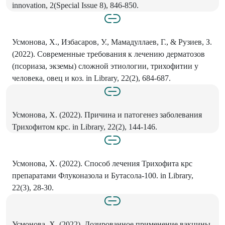
innovation, 2(Special Issue 8), 846-850.
Усмонова, Х., Избасаров, У., Мамадуллаев, Г., & Рузиев, З.
(2022). Современные требования к лечению дерматозов
(псориаза, экземы) сложной этиологии, трихофитии у
человека, овец и коз. in Library, 22(2), 684-687.
Усмонова, Х. (2022). Причина и патогенез заболевания
Трихофитом крс. in Library, 22(2), 144-146.
Усмонова, Х. (2022). Способ лечения Трихофита крс
препаратами Флуконазола и Бутасола-100. in Library,
22(3), 28-30.
Усмонова, Х. (2022). Дозированное применение вакцины