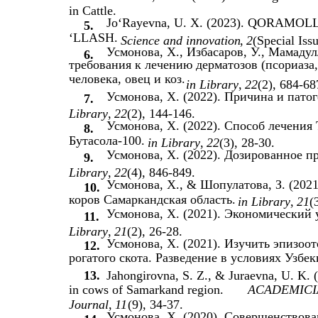
in Cattle.
Jo‘Rayevna, U. X. (2023). QORA
5.
‘LLASH.
Science and innovation
,
2
(Special Iss
Усмонова, Х., Избасаров, У., Мамадул
6.
требования к лечению дерматозов (псориаза
человека, овец и коз.
in Library
,
22
(2), 684-68
Усмонова, Х. (2022). Причина и пато
7.
Library
,
22
(2), 144-146.
Усмонова, Х. (2022). Способ лечения
8.
Бутасола-100.
in Library
,
22
(3), 28-30.
Усмонова, Х. (2022). Дозированное п
9.
Library
,
22
(4), 846-849.
Усмонова, Х., & Шопулатова, З. (202
10.
коров Самаркандская область.
in Library
,
21
(
Усмонова, Х. (2021). Экономический 
11.
Library
,
21
(2), 26-28.
Усмонова, Х. (2021). Изучить эпизоо
12.
рогатого скота. Разведение в условиях Узбек
13.
Jahongirovna, S. Z., & Juraevna, U. K. (
in cows of Samarkand region.
ACADEMICIA: 
Journal
,
11
(9), 34-37.
Усмонова, Х. (2020). Совершенствов