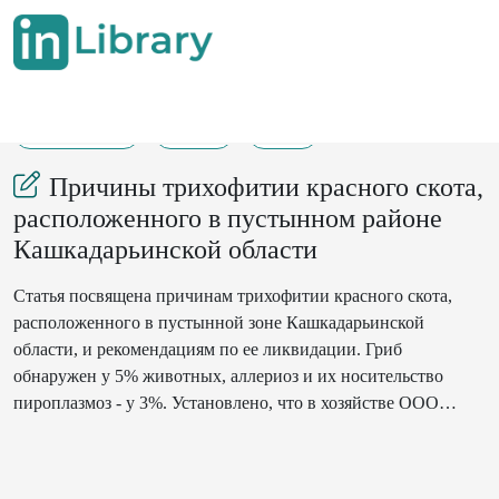
15-07-2024
112
36
Причины трихофитии красного скота,
расположенного в пустынном районе
Кашкадарьинской области
Статья посвящена причинам трихофитии красного скота,
расположенного в пустынной зоне Кашкадарьинской
области, и рекомендациям по ее ликвидации. Гриб
обнаружен у 5% животных, аллериоз и их носительство
пироплазмоз - у 3%. Установлено, что в хозяйстве ООО
«Юрт Риски» Касбинского района 4,5% из 400 голов
крупного рогатого скота были заражены трихофитией, а
2,5% телят заражены пироплазмозом. Кроме того, на основе