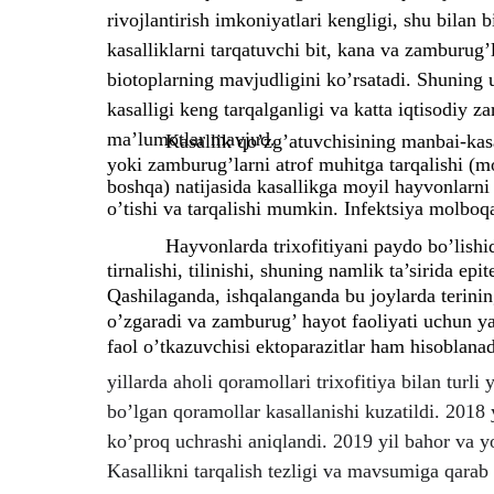
rivojlantirish imkoniyatlari kengligi, shu bilan 
kasalliklarni tarqatuvchi bit, kana va zamburug’l
biotoplarning mavjudligini ko’rsatadi. Shuning
kasalligi keng tarqalganligi va katta iqtisodiy za
ma’lumotlar mavjud.
Kasallik qo’zg’atuvchisining manbai-kas
yoki zamburug’larni atrof muhitga tarqalishi (mo
boshqa) natijasida kasallikga moyil hayvonlarni 
o’tishi va tarqalishi mumkin. Infektsiya molboqar
Hayvonlarda trixofitiyani paydo bo’lishi
tirnalishi, tilinishi, shuning namlik ta’sirida e
Qashilaganda, ishqalanganda bu joylarda terining
o’zgaradi va zamburug’ hayot faoliyati uchun ya
faol o’tkazuvchisi ektoparazitlar ham hisoblanad
yillarda aholi qoramollari trixofitiya bilan tur
bo’lgan qoramollar kasallanishi kuzatildi. 2018 
ko’proq uchrashi aniqlandi. 2019 yil bahor va y
Kasallikni tarqalish tezligi va mavsumiga qarab 