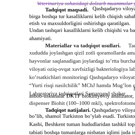
Veterinariya sohasidagi dolzarb muammolar y
Qashqadaryo viloyat
Tadqiqot maqsadi.
birga boshqa tur kasalliklarni kelib chiqish sabab
etish va maxsuldorligini oshirishga qaratilgan.
Undan tashqari kasalliklarni kelib chiqishi va b
ahamiyati.
Materiallar va tadqiqot usullari.
Ta
xududda joylashgan qizil zotli qoramollarda ama
hayvonlar saqlanadigan joylardagi to’rtta burc
viloyati oziq-ovqat xavfsizligi bakteriologiya 
ko’rsatkichlari monitoringi Qashqadaryo viloya
“Yurti risqi nasilchilik” MChJ hamda Mug’lon qi
Laboratoriya tadqiqotlari Samarqand shahar
asbob-uskunalar DKTF biokimyoviy analizator,
dispenser Biohit (100–1000 mkl), spektrofotom
Tadqiqot natijalari.
Qashqadaryo viloya
bo’lib, shamol Turkiston bo’ylab esadi. Turkisto
Kasbi, Beshkent tuman hududlaridan tashkil top
tabiati boshqa tumanlarga nisbatan iqlimi juda i