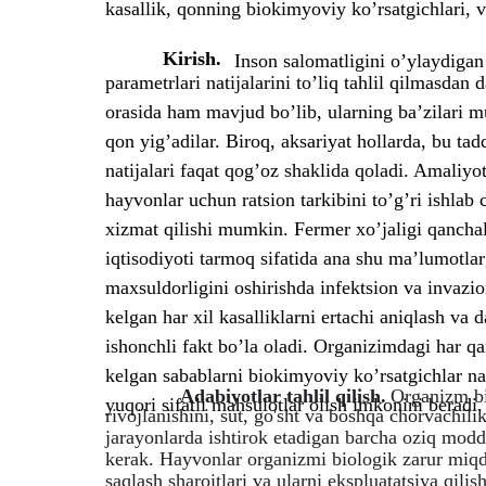
kasallik, qonning biokimyoviy ko’rsatgichlari, va
Kirish.
Inson salomatligini o’ylaydiga
parametrlari natijalarini to’liq tahlil qilmasdan
orasida ham mavjud bo’lib, ularning ba’zilari 
qon yig’adilar. Biroq, aksariyat hollarda, bu ta
natijalari faqat qog’oz shaklida qoladi. Amaliyotd
hayvonlar uchun ratsion tarkibini to’g’ri ishlab
xizmat qilishi mumkin. Fermer xo’jaligi qancha
iqtisodiyoti tarmoq sifatida ana shu ma’lumotlar
maxsuldorligini oshirishda infektsion va invazion
kelgan har xil kasalliklarni ertachi aniqlash va
ishonchli fakt bo’la oladi. Organizimdagi har qa
kelgan sabablarni biokimyoviy ko’rsatgichlar nat
Adabiyotlar tahlil qilish.
Organizm bi
yuqori sifatli mahsulotlar olish imkonini beradi.
rivojlanishini, sut, go'sht va boshqa chorvachili
jarayonlarda ishtirok etadigan barcha oziq modda
kerak. Hayvonlar organizmi biologik zarur miqd
saqlash sharoitlari va ularni ekspluatatsiya qil