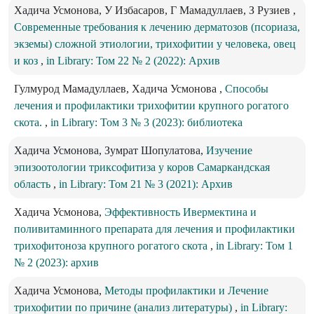
Хадича Усмонова, У Избасаров, Г Мамадуллаев, З Рузиев ,
Современные требования к лечению дерматозов (псориаза,
экземы) сложной этиологии, трихофитии у человека, овец
и коз
,
in Library: Том 22 № 2 (2022): Архив
Гулмурод Мамадуллаев, Хадича Усмонова ,
Способы
лечения и профилактики трихофитии крупного рогатого
скота.
,
in Library: Том 3 № 3 (2023): библиотека
Хадича Усмонова, Зумрат Шопулатова,
Изучение
эпизоотологии триксофитиза у коров Самаркандская
область
,
in Library: Том 21 № 3 (2021): Архив
Хадича Усмонова,
Эффективность Ивермектина и
поливитаминного препарата для лечения и профилактики
трихофитоноза крупного рогатого скота
,
in Library: Том 1
№ 2 (2023): архив
Хадича Усмонова,
Методы профилактики и Лечение
трихофитии по причине (анализ литературы)
,
in Library: