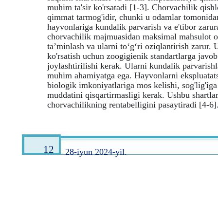
muhim ta'sir ko'rsatadi [1-3]. Chorvachilik qish
qimmat tarmog'idir, chunki u odamlar tomonidan
hayvonlariga kundalik parvarish va e'tibor zarura
chorvachilik majmuasidan maksimal mahsulot oli
ta’minlash va ularni to‘g‘ri oziqlantirish zarur. 
ko'rsatish uchun zoogigienik standartlarga javo
joylashtirilishi kerak. Ularni kundalik parvarish
muhim ahamiyatga ega. Hayvonlarni ekspluatatsiy
biologik imkoniyatlariga mos kelishi, sog'lig'ig
muddatini qisqartirmasligi kerak. Ushbu shartla
chorvachilikning rentabelligini pasaytiradi [4-6]
12
28-iyun 2024-yil.