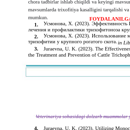
chora tadbirlar ishlab chiqildi va keyingi mavs
mavsumlarda trixofitiya kasalligini tarqalishi va
mumkun.
FOYDALANILG
Усмонова, Х. (2023). Эффективность
1.
лечения и профилактики трихофитоноза круп
Усмонова, Х. (2023). Использование 
2.
трихофитии у крупного рогатого скота.
in Li
3.
Juraevna, U. K. (2023). The Effectivene
the Treatment and Prevention of Cattle Trichoph
Veterinariya sohasidagi dolzarb muammolar y
4.
Juraevna, U. K. (2023). Utilizing Monoc