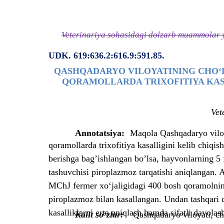
Veterinariya sohasidagi dolzarb muammolar y
UDK. 619:636.2:616.9:591.85.
QASHQADARYO VILOYATINING CHO‘L
QORAMOLLARDA TRIXOFITIYA KASA
Vet
Annotatsiya:
Maqola Qashqadaryo viloya
qoramollarda trixofitiya kasalligini kelib chiqis
berishga bag’ishlangan bo’lsa, hayvonlarning 5 f
tashuvchisi piroplazmoz tarqatishi aniqlangan. 
MChJ fermer xo‘jaligidagi 400 bosh qoramolning 
piroplazmoz bilan kasallangan. Undan tashqari 
kasalliklarni erta aniqlash hamda sifatli davolas
Kalit so‘zlar:
Qashqadaryo viloyati, ch