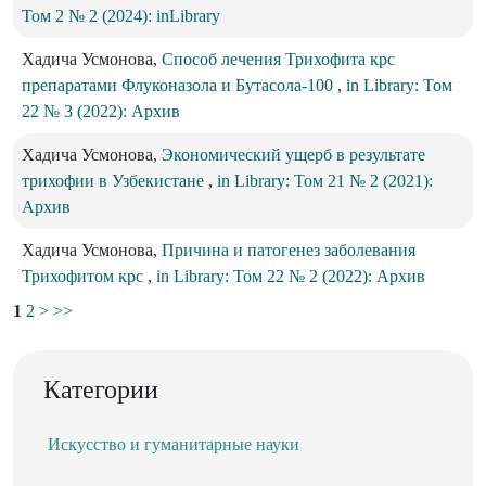
Том 2 № 2 (2024): inLibrary
Хадича Усмонова,
Способ лечения Трихофита крс
препаратами Флуконазола и Бутасола-100
,
in Library: Том
22 № 3 (2022): Архив
Хадича Усмонова,
Экономический ущерб в результате
трихофии в Узбекистане
,
in Library: Том 21 № 2 (2021):
Архив
Хадича Усмонова,
Причина и патогенез заболевания
Трихофитом крс
,
in Library: Том 22 № 2 (2022): Архив
1
2
>
>>
Категории
Искусство и гуманитарные науки