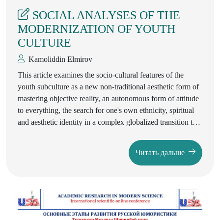
SOCIAL ANALYSES OF THE
MODERNIZATION OF YOUTH
CULTURE
Kаmoliddin Elmirov
This article examines the socio-cultural features of the
youth subculture as a new non-traditional aesthetic form of
mastering objective reality, an autonomous form of attitude
to everything, the search for one's own ethnicity, spiritual
and aesthetic identity in a complex globalized transition to a
digital society. The purpose of the article is a social analysis
of the subculture of youth, in order to understand and
Читать дальше
realize this phenomenon, it is necessary to study the
characteristics and determinants of this informal youth
movement. The authors sought to show subculture as a
"protest" of the traditional way of life and thought, the
formation of a special caste of youth with new traditions
and values of artistic culture.