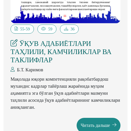
55-59
59
36
ЎҚУВ АДАБИЁТЛАРИ
ТАҲЛИЛИ, КАМЧИЛИКЛАР ВА
ТАКЛИФЛАР
Б.Т. Каримов
Мақолада юқори компетенцияли рақобатбардош
мухандис кадрлар тайёрлаш жараёнида муҳим
аҳамиятга эга бўлган ўқув адабиётлари мазмуни
таҳлили асосида ўқув адабиётларининг камчиликлари
аниқланган.
Читать дальше