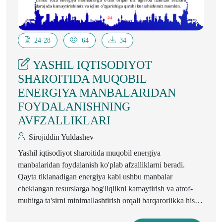
24-28
64
34
YASHIL IQTISODIYOT
SHAROITIDA MUQOBIL
ENERGIYA MANBALARIDAN
FOYDALANISHNING
AVFZALLIKLARI
Sirojiddin Yuldashev
Yashil iqtisodiyot sharoitida muqobil energiya
manbalaridan foydalanish ko'plab afzalliklarni beradi.
Qayta tiklanadigan energiya kabi ushbu manbalar
cheklangan resurslarga bog'liqlikni kamaytirish va atrof-
muhitga ta'sirni minimallashtirish orqali barqarorlikka hissa
qo'shadi. Muqobil energiyaga o'tish ish o'rinlari yaratish