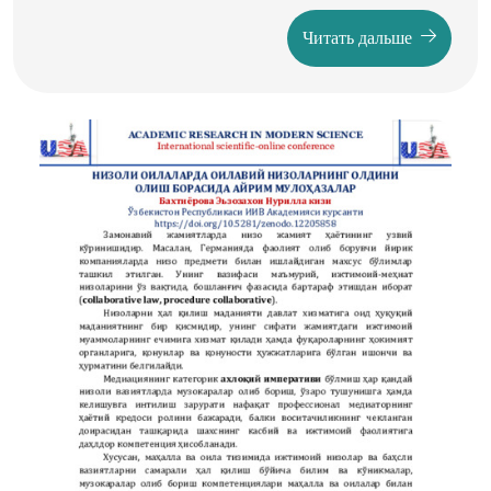
the potential dangers AI tools present to human creativity,
Читать дальше
examining the impact on artistic expression, cultural
diversity, and the development of creative skills. By
understanding these threats, we can better navigate the
balance between leveraging AI's advantages and preserving
the essence of human creativity. Human creativity is a
multifaceted phenomenon that involves the generation of
new ideas, solutions, or artistic expressions. It is driven by
cognitive processes such as divergent thinking, the ability
to make novel connections between seemingly unrelated
concepts, and the expression of emotions and personal
experiences. Creativity spans various fields, including
literature, visual arts, music, and design, and is often
considered a uniquely human trait.