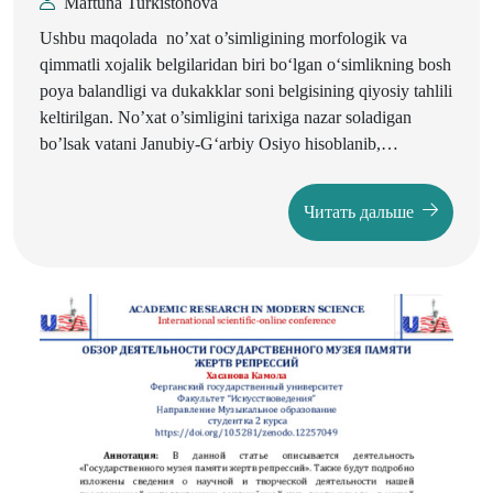
Maftuna Turkistonova
Ushbu maqolada no’xat o’simligining morfologik va
qimmatli xojalik belgilaridan biri bo‘lgan o‘simlikning bosh
poya balandligi va dukakklar soni belgisining qiyosiy tahlili
keltirilgan. No’xat o’simligini tarixiga nazar soladigan
bo’lsak vatani Janubiy-G‘arbiy Osiyo hisoblanib,
Hindiston, Italiya, Gretsiya, Bolgariya, Misr, Jazoir,
Marokko, Turkiya, Eronni katta maydonlarida yetishtiriladi.
Читать дальше
Hindistonda no’xatdan organik kislotalar ishlab chiqiladi.