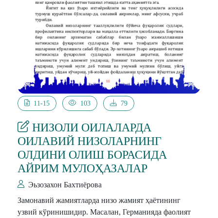
11-15
103
79
НИЗОЛИ ОИЛАЛАРДА
ОИЛАВИЙ НИЗОЛАРНИНГ
ОЛДИНИ ОЛИШ БОРАСИДА
АЙРИМ МУЛОҲАЗАЛАР
Эьзозахон Бахтиёрова
Замонавий жамиятларда низо жамият ҳаётининг
узвий кўринишидир. Масалан, Германияда фаолият