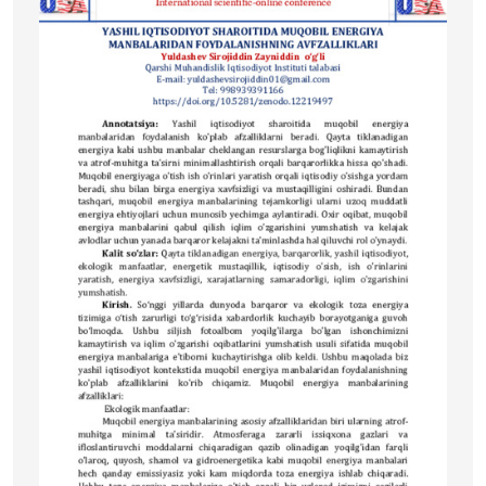
тадбирлари ўтказиш орқали амалга ошириладиган
фаолият тури этиб белгиланди
[1]