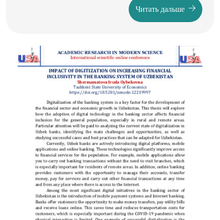
orqali iqtisodiy o'sishga yordam beradi, shu bilan birga
Читать дальше
energiya xavfsizligi va mustaqilligini oshiradi. Bundan
tashqari, muqobil energiya manbalarining tejamkorligi
ularni uzoq muddatli energiya ehtiyojlari uchun munosib
yechimga aylantiradi. Oxir oqibat, muqobil energiya
manbalarini qabul qilish iqlim o'zgarishini yumshatish va
kelajak avlodlar uchun yanada barqaror kelajakni
ta'minlashda hal qiluvchi rol o'ynaydi.