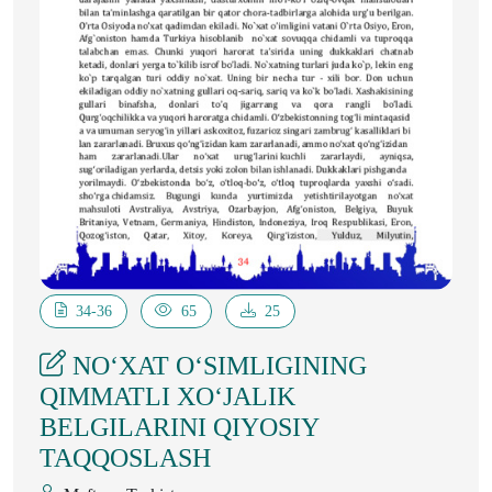
34-36
65
25
NO‘XAT O‘SIMLIGINING
QIMMATLI XO‘JALIK
BELGILARINI QIYOSIY
TAQQOSLASH