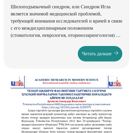
Шилоподъязычный синдром, или Синдром Игла
является значимой медицинской проблемой,
требующей внимания исследователей и врачей в связи
с его междисциплинарным положением
(стоматология, неврология, оториноларингология) и
недостаточной осведомлённостью в нём широкого
круга специалистов, что может приводить к случаям
Читать дальше
гиподиагностики и неправильного лечения.