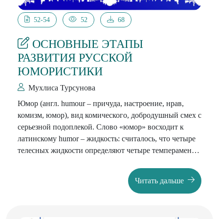
52-54
52
68
ОСНОВНЫЕ ЭТАПЫ
РАЗВИТИЯ РУССКОЙ
ЮМОРИСТИКИ
Мухлиса Турсунова
Юмор (англ. humour – причуда, настроение, нрав,
комизм, юмор), вид комического, добродушный смех с
серьезной подоплекой. Слово «юмор» восходит к
латинскому humor – жидкость: считалось, что четыре
телесных жидкости определяют четыре темперамента,
или характера. Юмор чаще всего принимает форму
забавного и добродушного смеха. Автор, смеясь над
Читать дальше
кем-то, может посмеяться и над собой.