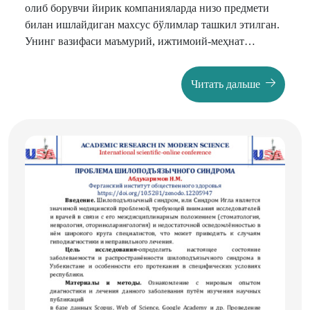
олиб борувчи йирик компанияларда низо предмети
билан ишлайдиган махсус бўлимлар ташкил этилган.
Унинг вазифаси маъмурий, ижтимоий-меҳнат
низоларини ўз вақтида, бошланғич фазасида бартараф
этишдан иборат (
collaborative law, procedure
Читать дальше
collaborative
).