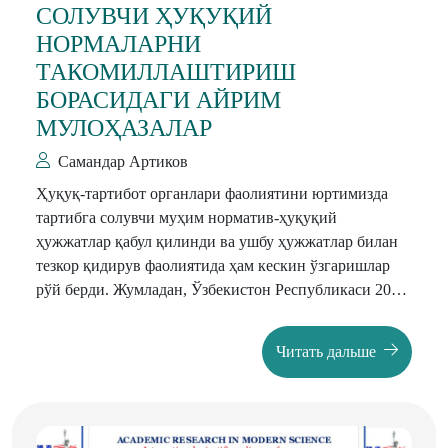
СОЛУВЧИ ҲУҚУҚИЙ
НОРМАЛАРНИ
ТАКОМИЛЛАШТИРИШ
БОРАСИДАГИ АЙРИМ
МУЛОҲАЗАЛАР
Самандар Артиков
Ҳуқуқ-тартибот органлари фаолиятини юртимизда
тартибга солувчи муҳим норматив-ҳуқуқий
ҳужжатлар қабул қилинди ва ушбу ҳужжатлар билан
тезкор қидирув фаолиятида ҳам кескин ўзгаришлар
рўй берди. Жумладан, Ўзбекистон Республикаси 2012
йил 25-декабрдаги “Тезкор-қидирув фаолияти
тўғрисида” ЎРҚ-344-сон қонуни қабул қилиниши
Читать дальше
ушбу соҳада махсус ваколат берилган давлат
органларининг тезкор бўлинмалари (бундан буён
матнда тезкор-қидирув фаолиятини амалга оширувчи
органлар деб юритилади) томонидан тезкор-қидирув