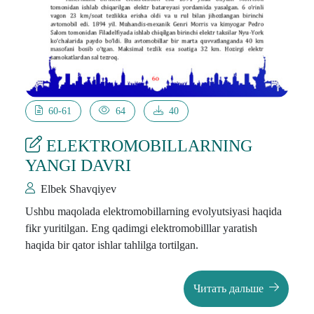
60-61
64
40
ELEKTROMOBILLARNING
YANGI DAVRI
Elbek Shavqiyev
Ushbu maqolada elektromobillarning evolyutsiyasi haqida
fikr yuritilgan. Eng qadimgi elektromobilllar yaratish
haqida bir qator ishlar tahlilga tortilgan.
Читать дальше