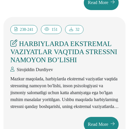
Read More
238-241
151
32
HARBIYLARDA EKSTREMAL
VAZIYATLAR VAQTIDA STRESSNI
NAMOYON BO’LISHI
Sirojiddin Durdiyev
Mazkur maqolada, harbiylarda ekstremal vaziyatlar vaqtida
stressning namoyon bo'lishi, inson psixologiyasi va
jismoniy salomatligi uchun katta ahamiyatga ega bo'lgan
muhim masalalar yoritilgan. Ushbu maqolada harbiylarning
stressni qanday boshqarishi, uning ekstremal vaziyatlarda
qanday namoyon bo’lishi va psixologik tiklanish
jarayonlari haqida ilmiy-tadqiqotlar va amaliy yondashuvlar
Read More
taqdim etiladi.