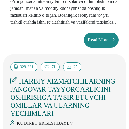
o‘rni jamoada intizomiy tartib nizolar va oldini olish hamda
jamoani manan va moddiy kuchaytirishda boshliqlik
fazilatlari keltirib o‘tilgan. Boshliqlik faoliyatini to‘g‘ri
tashkil etishda ishni rejalashtirish va vazifalarni taqsimlash
fikr yuritilgan.
Read More
328-331
71
25
HARBIY XIZMATCHILARNING
JANGOVAR TAYYORGARLIGINI
OSHIRISHGA TA’SIR ETUVCHI
OMILLAR VA ULARNING
YECHIMLARI
KUDIRET ERGESHBAYEV