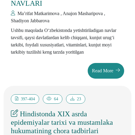
NAVLARI
Ma’rifat Matkarimova , Anajon Masharipova ,
Shadiyon Jabbarova
Ushbu maqolada O‘zbekistonda yetishtiriladigan navlar
tavsifi, qaysi davlatlardan kelib chiqqani, kunjut urugʻi
tarkibi, foydali xususiyatlari, vitaminlari, kunjut moyi
tarkibiy tuzilishi keng tarzda yoritilgan
Read More
397-404
64
23
Hindistonda XIX asrda
epidemiyalar tarixi va mustamlaka
hukumatining chora tadbirlari