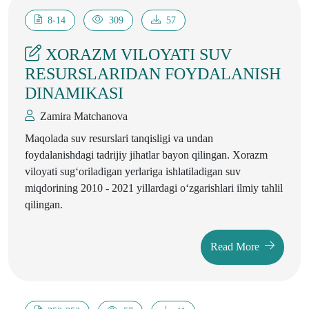
8-14
309
57
XORAZM VILOYATI SUV
RESURSLARIDAN FOYDALANISH
DINAMIKASI
Zamira Matchanova
Maqolada suv resurslari tanqisligi va undan
foydalanishdagi tadrijiy jihatlar bayon qilingan. Xorazm
viloyati sug‘oriladigan yerlariga ishlatiladigan suv
miqdorining 2010 - 2021 yillardagi o‘zgarishlari ilmiy tahlil
qilingan.
Read More