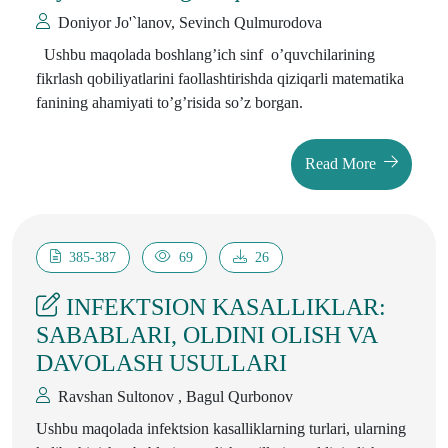
Doniyor Jo'`lanov, Sevinch Qulmurodova
Ushbu maqolada boshlang’ich sinf o’quvchilarining
fikrlash qobiliyatlarini faollashtirishda qiziqarli matematika
fanining ahamiyati to’g’risida so’z borgan.
Read More
385-387
69
26
INFEKTSION KASALLIKLAR:
SABABLARI, OLDINI OLISH VA
DAVOLASH USULLARI
Ravshan Sultonov , Bagul Qurbonov
Ushbu maqolada infektsion kasalliklarning turlari, ularning