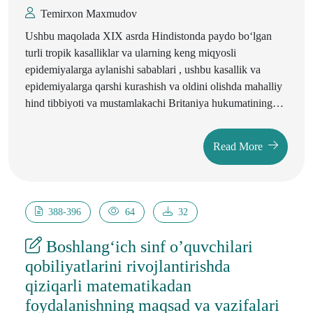
Temirxon Maxmudov
Ushbu maqolada XIX asrda Hindistonda paydo bo‘lgan
turli tropik kasalliklar va ularning keng miqyosli
epidemiyalarga aylanishi sabablari , ushbu kasallik va
epidemiyalarga qarshi kurashish va oldini olishda mahalliy
hind tibbiyoti va mustamlakachi Britaniya hukumatining
ko‘rgan chora tadbirlari o‘rganilgan. Shuningdek
epidemiyalarga qarshi kurashishda inglizlarning zamonaviy
Read More
yevropa tibbiyotidan foydalanishi va aholini emlash siyosati
o‘rganilgan.
388-396
64
32
Boshlang‘ich sinf o’quvchilari
qobiliyatlarini rivojlantirishda
qiziqarli matematikadan
foydalanishning maqsad va vazifalari