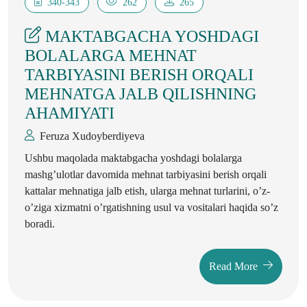
340-343
262
265
MAKTABGACHA YOSHDAGI
BOLALARGA MEHNAT
TARBIYASINI BERISH ORQALI
MEHNATGA JALB QILISHNING
AHAMIYATI
Feruza Xudoyberdiyeva
Ushbu maqolada maktabgacha yoshdagi bolalarga
mashg’ulotlar davomida mehnat tarbiyasini berish orqali
kattalar mehnatiga jalb etish, ularga mehnat turlarini, o’z-
o’ziga xizmatni o’rgatishning usul va vositalari haqida so’z
boradi.
Read More