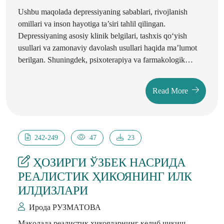
Ushbu maqolada depressiyaning sabablari, rivojlanish
omillari va inson hayotiga ta’siri tahlil qilingan.
Depressiyaning asosiy klinik belgilari, tashxis qo‘yish
usullari va zamonaviy davolash usullari haqida ma’lumot
berilgan. Shuningdek, psixoterapiya va farmakologik
yondashuvlar samaradorligi muhokama qilinib, kasallikning
oldini olish bo‘yicha tavsiyalar taqdim etilgan.
Read More
242-249
47
23
ҲОЗИРГИ ЎЗБЕК НАСРИДА
РЕАЛИСТИК ҲИКОЯНИНГ ИЛК
ИЛДИЗЛАРИ
Ирода РУЗМАТОВА
Мақолада реалистик ҳикояларнинг келиб чиқиш