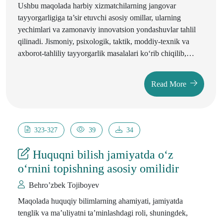
Ushbu maqolada harbiy xizmatchilarning jangovar
tayyorgarligiga ta’sir etuvchi asosiy omillar, ularning
yechimlari va zamonaviy innovatsion yondashuvlar tahlil
qilinadi. Jismoniy, psixologik, taktik, moddiy-texnik va
axborot-tahliliy tayyorgarlik masalalari kо‘rib chiqilib,
ularni takomillashtirish yо‘llari taklif etiladi. Shuningdek,
sun’iy intellekt, kiberxavfsizlik va simulyatsion
Read More
mashg‘ulotlar kabi innovatsion texnologiyalarni qо‘llash
imkoniyatlari tahlil qilinadi. Tadqiqot natijalari harbiy ta’lim
muassasalari, qо‘shin boshqarmalari va tadqiqotchilar
uchun foydali bо‘lishi mumkin.
323-327
39
34
Huquqni bilish jamiyatda o‘z
o‘rnini topishning asosiy omilidir
Behro’zbek Tojiboyev
Maqolada huquqiy bilimlarning ahamiyati, jamiyatda
tenglik va ma’uliyatni ta’minlashdagi roli, shuningdek,