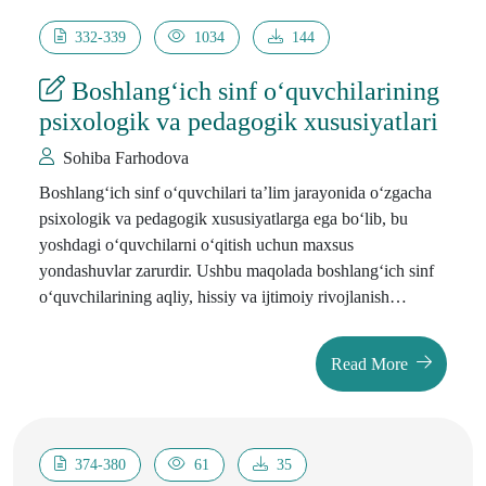
332-339
1034
144
Boshlang‘ich sinf o‘quvchilarining
psixologik va pedagogik xususiyatlari
Sohiba Farhodova
Boshlang‘ich sinf o‘quvchilari ta’lim jarayonida o‘zgacha
psixologik va pedagogik xususiyatlarga ega bo‘lib, bu
yoshdagi o‘quvchilarni o‘qitish uchun maxsus
yondashuvlar zarurdir. Ushbu maqolada boshlang‘ich sinf
o‘quvchilarining aqliy, hissiy va ijtimoiy rivojlanish
xususiyatlari, shuningdek, ularning ta’lim jarayonidagi
o‘zgaruvchan ehtiyojlari tahlil etiladi. O‘quvchilarning
Read More
psixologik va pedagogik xususiyatlarini inobatga olgan
holda o‘qitish metodikalarini tanlash va ta’lim jarayonini
tashkil etish o‘qituvchidan maxsus yondashuvni talab
qiladi. Maqola o‘quvchilarning o‘ziga xos rivojlanish
374-380
61
35
bosqichlari, ularning ta’limga bo‘lgan munosabati, o‘zlikni