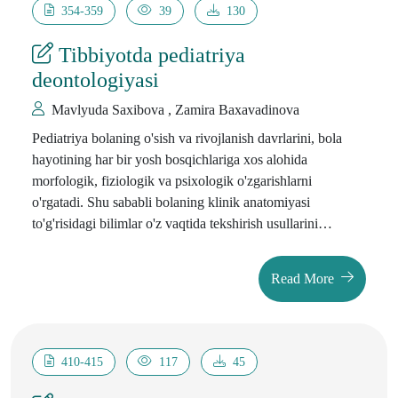
354-359
39
130
Tibbiyotda pediatriya
deontologiyasi
Mavlyuda Saxibova , Zamira Baxavadinova
Pediatriya bolaning o'sish va rivojlanish davrlarini, bola
hayotining har bir yosh bosqichlariga xos alohida
morfologik, fiziologik va psixologik o'zgarishlarni
o'rgatadi. Shu sababli bolaning klinik anatomiyasi
to'g'risidagi bilimlar o'z vaqtida tekshirish usullarini
o'tkazish va olingan natijalarni baholashga asos bo’ladi.
Bundan tashqari, asosiy anatomo-fiziologik xususiyatlarni
Read More
hisobga olish, bolaning kun tartibi va hayot muhitini aniq
tashkillashtirishga asos bo’ladi. Pediatr bola va uning ota -
onasi bilan doimiy muloqotda bo’ladi. Bolalar shifokori
yaxshi psixolog va pedagog bo'lishi kerak. Bu unga ota -
410-415
117
45
ona va bemor oldida o'z obro'sini ko'tarishga yordam
beradi, natijada bolani tezroq tuzalishiga olib keladi. Bola