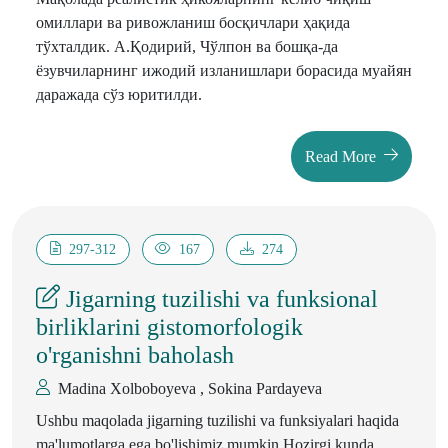
омиллари ва ривожланиш босқичлари ҳақида
тўхталдик. А.Қодирий, Чўлпон ва бошқа-да
ёзувчиларнинг ижодий изланишлари борасида муайян
даражада сўз юритилди.
Read More
297-312
167
274
Jigarning tuzilishi va funksional
birliklarini gistomorfologik
o'rganishni baholash
Madina Xolboboyeva , Sokina Pardayeva
Ushbu maqolada jigarning tuzilishi va funksiyalari haqida
ma'lumotlarga ega bo'lishimiz mumkin.Hozirgi kunda