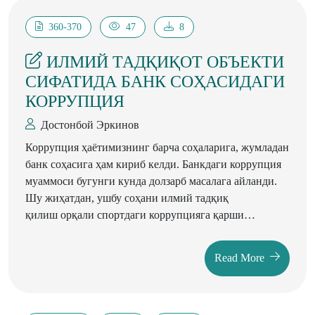
360-370
47
8
ИЛМИЙ ТАДҚИҚОТ ОБЪЕКТИ
СИФАТИДА БАНК СОҲАСИДАГИ
КОРРУПЦИЯ
Достонбой Эркинов
Коррупция ҳаётимизнинг барча соҳаларига, жумладан
банк соҳасига ҳам кириб келди. Банкдаги коррупция
муаммоси бугунги кунда долзарб масалага айланди.
Шу жиҳатдан, ушбу соҳани илмий тадқиқ
қилиш орқали спортдаги коррупцияга қарши
курашиш муаммоларини ўрганиш, илмий
услубиётлар ва тавсиялар ишлаб чиқиш ва уларни
Read More
амалиётга оқилона жорий этиш муҳим
ҳисобланади.