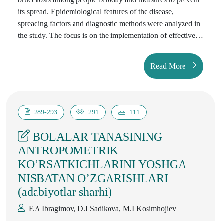
its spread. Epidemiological features of the disease,
spreading factors and diagnostic methods were analyzed in
the study. The focus is on the implementation of effective
preventive measures against the disease, including
vaccination programs, compliance with sanitary and
Read More
hygiene rules, and raising awareness of the population. The
article describes strategies for the prevention of whooping
cough.
289-293
291
111
BOLALAR TANASINING
ANTROPOMETRIK
KO’RSATKICHLARINI YOSHGA
NISBATAN O’ZGARISHLARI
(adabiyotlar sharhi)
F.A Ibragimov, D.I Sadikova, M.I Kosimhojiev