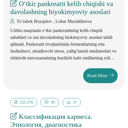
O‘tkir pankreatit kelib chiqishi va
davolashning biyokimyoviy asoslari
To‘rabek Boyqulov , Lobar Muxiddinova
Ushbu maqolada o‘tkir pankreatitning kelib chiqish
sabablari va uni davolashning biokimyoviy asoslari tahlil
qilinadi. Pankreatit rivojlanishida fermentlarning erta
faollashuvi, oksidlovchi stress, yallig‘lanish mediatorlari va
elektrolit muvozanatining buzilishi kabi omillarning roli
ko‘rib chiqiladi. Shuningdek, patologik jarayonlarning
molekulyar mexanizmlari va diagnostik biomarkerlar
Read More
haqida ma’lumot beriladi. Davolash usullari orasida ferment
inhibitori, antioksidant terapiya va parenteral ovqatlantirish
kabi yondashuvlarning samaradorligi biokimyoviy nuqtayi
nazardan baholanadi. Maqola o‘tkir pankreatitni erta
255-276
95
37
tashxislash va samarali davolash strategiyalarini ishlab
chiqishda biokimyoviy tadqiqotlarning ahamiyatini yoritadi.
Классификация кариеса.
Этиология, диагностика