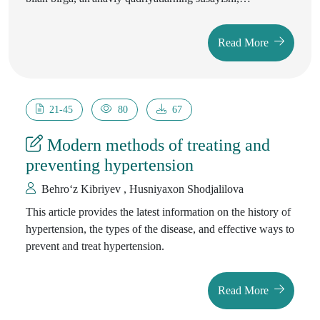
individualizmning kuchayishi va texnologiyalarning
axloqqa salbiy ta'siri kabi kamchiliklar tahlil qilinadi.
Read More
Misollar va real hayotiy dalillar asosida zamonaviy axloqiy
tarbiyaning ijobiy va salbiy jihatlari muhokama qilinib,
an'anaviy va zamonaviy yondashuvlarni uyg'unlashtirish
zarurligi ta'kidlanadi. Mavzu hozirgi jamiyatda axloqiy
21-45
80
67
me'yorlarning ahamiyatini oshirish uchun dolzarb
ahamiyatga ega.
Modern methods of treating and
preventing hypertension
Behro‘z Kibriyev , Husniyaxon Shodjalilova
This article provides the latest information on the history of
hypertension, the types of the disease, and effective ways to
prevent and treat hypertension.
Read More