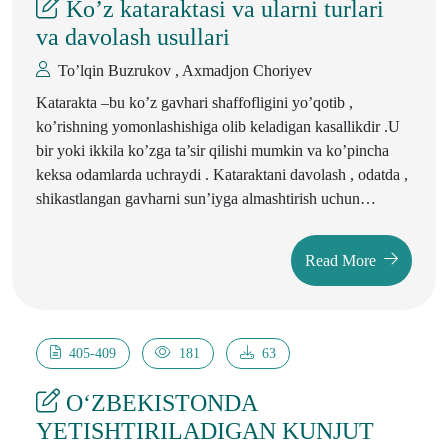
Ko’z kataraktasi va ularni turlari
organizmi nozik bo’ladi, shuning uchun bolani
va davolash usullari
parvarishlash tartibi buzilsa, bola tez-tez kasallanadi. Bola
injiq, yig'loqi bo'lib qoladi, sizga ko'rinishdan bosh tortadi.
To’lqin Buzrukov , Axmadjon Choriyev
Ammo siz bolani chuqur ko'rikdan o'tkazishingiz, to'g'ri
Katarakta –bu ko’z gavhari shaffofligini yo’qotib ,
tashhis qo'yishingiz va davolashingiz shart.
ko’rishning yomonlashishiga olib keladigan kasallikdir .U
bir yoki ikkila ko’zga ta’sir qilishi mumkin va ko’pincha
keksa odamlarda uchraydi . Kataraktani davolash , odatda ,
shikastlangan gavharni sun’iyga almashtirish uchun
jarrohlik aralashuvini o’z ichiga oladi .
Read More
405-409
181
63
OʻZBEKISTONDA
YETISHTIRILADIGAN KUNJUT