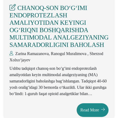
anglash va muloqotdagi xususiyatlaridan kelib chiqqan
CHANOQ-SON BO‘G‘IMI
holda ta’lim metodlarini amaliy jihatdan tahlil qiladi.
ENDOPROTEZLASH
AMALIYOTIDAN KEYINGI
OG‘RIQNI BOSHQARISHDA
MULTIMODAL ANALGEZIYANING
SAMARADORLIGINI BAHOLASH
Zarina Ramazanova, Ranogul Muralimova , Sherzod
Xolxo‘jayev
Ushbu tadqiqot chanoq-son bo‘g‘imi endoprotezlash
amaliyotidan keyin multimodal analgeziyaning (MA)
samaradorligini baholashga bag‘ishlangan. Tadqiqot 40-60
yosh oralig‘idagi 30 bemorda o‘tkazildi. Ular ikki guruhga
bo‘lindi: 1-guruh faqat opioid analgetiklar bilan
davolangan, 2-guruh esa NSAID + paratsetamol + opioid
kombinatsiyasida multimodal analgeziya qabul qilgan.
Read More
Og‘riqni baholash VAS shkalasi va yurak urish soni hamda