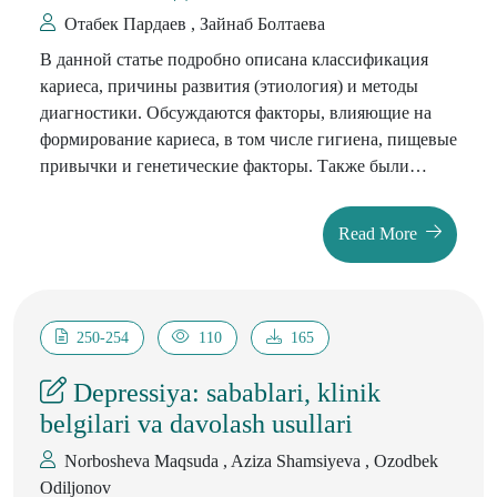
Отабек Пардаев , Зaйнаб Болтаева
В данной статье подробно описана классификация
кариеса, причины развития (этиология) и методы
диагностики. Обсуждаются факторы, влияющие на
формирование кариеса, в том числе гигиена, пищевые
привычки и генетические факторы. Также были
рассмотрены различные стадии заболевания и методы
их выявления, даны рекомендации по эффективным
Read More
методам диагностики и профилактики.
250-254
110
165
Depressiya: sabablari, klinik
belgilari va davolash usullari
Norbosheva Maqsuda , Aziza Shamsiyeva , Ozodbek
Odiljonov