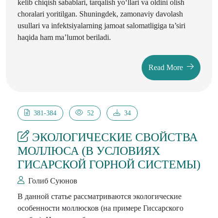
kelib chiqish sabablari, tarqalish yo‘llari va oldini olish
choralari yoritilgan. Shuningdek, zamonaviy davolash
usullari va infektsiyalarning jamoat salomatligiga ta’siri
haqida ham ma’lumot beriladi.
Read More
381-384
52
34
ЭКОЛОГИЧЕСКИЕ СВОЙСТВА
МОЛЛЮСА (В УСЛОВИЯХ
ГИСАРСКОЙ ГОРНОЙ СИСТЕМЫ)
Голиб Суюнов
В данной статье рассматриваются экологические
особенности моллюсков (на примере Гиссарского