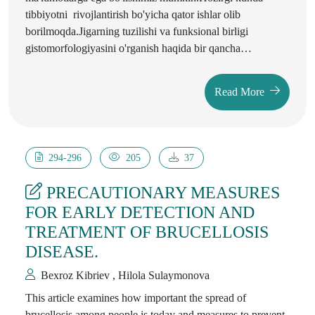
tibbiyotni rivojlantirish bo'yicha qator ishlar olib
borilmoqda.Jigarning tuzilishi va funksional birligi
gistomorfologiyasini o'rganish haqida bir qancha
olimlarning fikirlarini va ilmiy ishlarini ham ko'rib
chiqamiz.
Read More
294-296
205
37
PRECAUTIONARY MEASURES
FOR EARLY DETECTION AND
TREATMENT OF BRUCELLOSIS
DISEASE.
Bexroz Kibriev , Hilola Sulaymonova
This article examines how important the spread of
brucellosis among people is today and measures to prevent