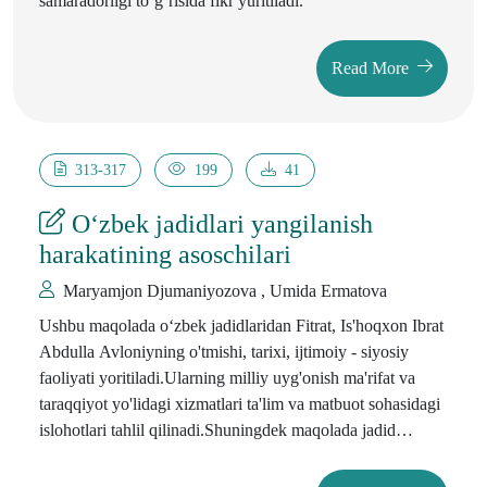
samaradorligi to`g`risida fikr yuritiladi.
Read More
313-317
199
41
O‘zbek jadidlari yangilanish
harakatining asoschilari
Maryamjon Djumaniyozova , Umida Ermatova
Ushbu maqolada oʻzbek jadidlaridan Fitrat, Is'hoqxon Ibrat
Abdulla Avloniyning o'tmishi, tarixi, ijtimoiy - siyosiy
faoliyati yoritiladi.Ularning milliy uyg'onish ma'rifat va
taraqqiyot yo'lidagi xizmatlari ta'lim va matbuot sohasidagi
islohotlari tahlil qilinadi.Shuningdek maqolada jadid
mutafakkirlarining asarlari va g'oyalari jamiyatga ko'rsatgan
ta'siri hamda ularning tarixiy merosi haqida fikr yuritiladi.