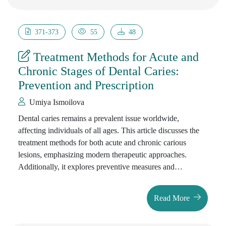
qon bosimi bilan amalga oshirildi. Natijalar shuni
ko‘rsatdiki, multimodal analgeziya og‘riqni kamaytirishda
samaraliroq bo‘lib, opioidga bo‘lgan ehtiyojni pasaytiradi.
371-373
55
48
Treatment Methods for Acute and
Chronic Stages of Dental Caries:
Prevention and Prescription
Umiya Ismoilova
Dental caries remains a prevalent issue worldwide,
affecting individuals of all ages. This article discusses the
treatment methods for both acute and chronic carious
lesions, emphasizing modern therapeutic approaches.
Additionally, it explores preventive measures and
prescription-based interventions to mitigate the risk of
caries progression. The article also highlights the
Read More
importance of early diagnosis and patient education in
preventing dental decay.