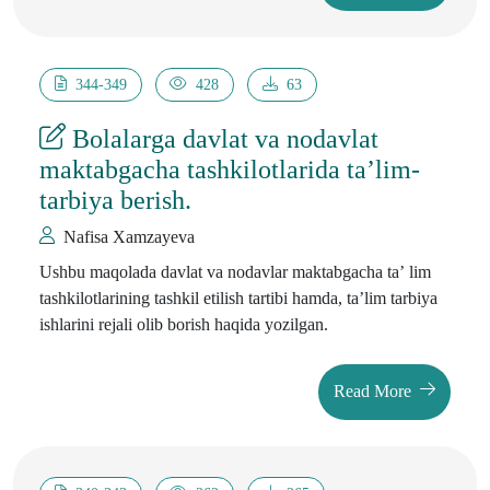
344-349
428
63
Bolalarga davlat va nodavlat
maktabgacha tashkilotlarida ta’lim-
tarbiya berish.
Nafisa Xamzayeva
Ushbu maqolada
davlat va nodavlar maktabgacha ta’ lim
tashkilotlarining tashkil etilish tartibi hamda, ta’lim tarbiya
ishlarini rejali olib borish haqida yozilgan.
Read More