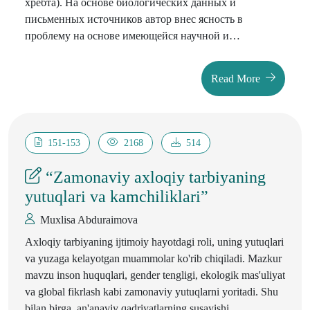
хребта). На основе биологических данных и
письменных источников автор внес ясность в
проблему на основе имеющейся научной и
исторической литературы и изучил существующие
особенности экологической характеристики
Read More
моллюсков (на примере Гиссарского хребта).
151-153
2168
514
“Zamonaviy axloqiy tarbiyaning
yutuqlari va kamchiliklari”
Muxlisa Abduraimova
Axloqiy tarbiyaning ijtimoiy hayotdagi roli, uning yutuqlari
va yuzaga kelayotgan muammolar ko'rib chiqiladi. Mazkur
mavzu inson huquqlari, gender tengligi, ekologik mas'uliyat
va global fikrlash kabi zamonaviy yutuqlarni yoritadi. Shu
bilan birga, an'anaviy qadriyatlarning susayishi,