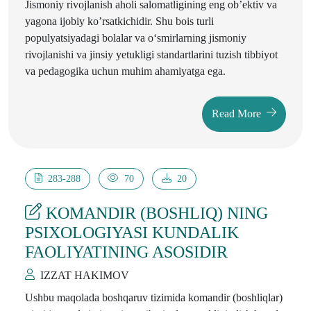
Jismoniy rivojlanish aholi salomatligining eng ob’ektiv va
yagona ijobiy ko’rsatkichidir. Shu bois turli
populyatsiyadagi bolalar va oʻsmirlarning jismoniy
rivojlanishi va jinsiy yetukligi standartlarini tuzish tibbiyot
va pedagogika uchun muhim ahamiyatga ega.
Read More
283-288
70
20
KOMANDIR (BOSHLIQ) NING
PSIXOLOGIYASI KUNDALIK
FAOLIYATINING ASOSIDIR
IZZAT HAKIMOV
Ushbu maqolada boshqaruv tizimida komandir (boshliqlar)