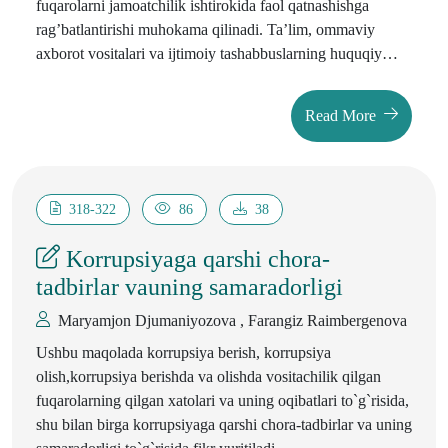
fuqarolarni jamoatchilik ishtirokida faol qatnashishga
rag’batlantirishi muhokama qilinadi. Ta’lim, ommaviy
axborot vositalari va ijtimoiy tashabbuslarning huquqiy
savodxonlikni oshirishdagi o‘rni ko'rsatilgan. Huquqni
bilish shaxsiy manfaatlar bilan birga, ijtimoiy adolat va
Read More
barqarorlikni ta’minlashda ham muhimdir. Maqola, kelajak
avlodlar uchun huquqiy bilimlarni oshirish orqali adolatli va
teng huquqli jamiyatni yaratish zarurligini ta’kidlaydi.
318-322
86
38
Korrupsiyaga qarshi chora-
tadbirlar vauning samaradorligi
Maryamjon Djumaniyozova , Farangiz Raimbergenova
Ushbu maqolada korrupsiya berish, korrupsiya
olish,korrupsiya berishda va olishda vositachilik qilgan
fuqarolarning qilgan xatolari va uning oqibatlari to`g`risida,
shu bilan birga korrupsiyaga qarshi chora-tadbirlar va uning